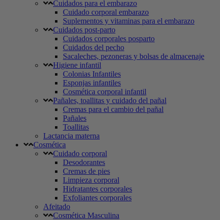
Cuidados para el embarazo
Cuidado corporal embarazo
Suplementos y vitaminas para el embarazo
Cuidados post-parto
Cuidados corporales posparto
Cuidados del pecho
Sacaleches, pezoneras y bolsas de almacenaje
Higiene infantil
Colonias Infantiles
Esponjas infantiles
Cosmética corporal infantil
Pañales, toallitas y cuidado del pañal
Cremas para el cambio del pañal
Pañales
Toallitas
Lactancia materna
Cosmética
Cuidado corporal
Desodorantes
Cremas de pies
Limpieza corporal
Hidratantes corporales
Exfoliantes corporales
Afeitado
Cosmética Masculina