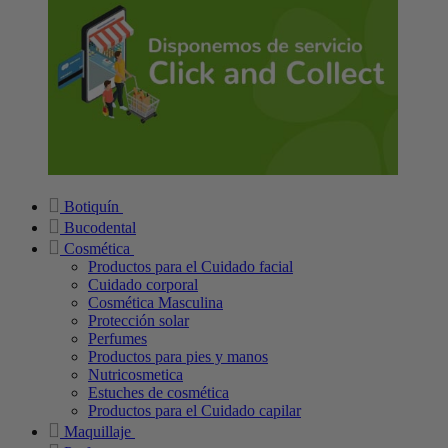
Botiquín
Bucodental
Cosmética
Productos para el Cuidado facial
Cuidado corporal
Cosmética Masculina
Protección solar
Perfumes
Productos para pies y manos
Nutricosmetica
Estuches de cosmética
Productos para el Cuidado capilar
Maquillaje