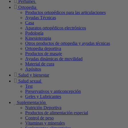
Perfumes
Ortopedia
Productos ortopédicos para las articulaciones
Ayudas Técnicas
Casa
Aparatos ortopédicos electrónicos
Podología
Kinesioterapia
Otros productos de ortopedia y ayudas técnicas
Ortopedia deportiva
Productos de masaje
Ayudas dinámicas de movilidad
Material de cura
Apósitos
Salud y bienestar
Salud sexual
Test
Preservativos y anticoncepción
Geles y Lubricantes
Suplementación
Nutrición Deportiva
Productos de alimentación especial
Control de peso
Vitaminas y minerales