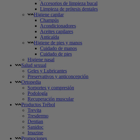
Accesorios de limpieza bucal
Limpieza de prótesis dentales
Higiene capilar
Champús
Acondicionadores
Aceites capilares
Anticaída
Higiene de pies y manos
Cuidado de manos
Cuidado de pies
Higiene nasal
Salud sexual
Geles y Lubricantes
Preservativos y anticoncepción
Ortopedia
Sorportes y compresión
Podología
Recuperación muscular
Productos Trébol
Trevita
Tresdermo
Dentian
Sanidoc
Imazine
Promociones