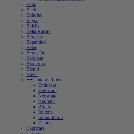
Babe
Bach
Bañoftal
Bayer
Belcils
Bella Aurora
Berocca
Bepanthol
Beter
Betres On
Bexident
Bioderma
Blemil
Blevit
Cantabria Labs
Endocare
Heliocare
Neostrata
Neoretin
Biretix
Iraltone
Inmunoferon
Elancyl
Capricare
Carmex