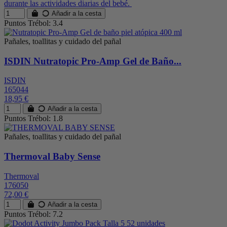
durante las actividades diarias del bebé.
Añadir a la cesta
Puntos Trébol: 3.4
Pañales, toallitas y cuidado del pañal
ISDIN Nutratopic Pro-Amp Gel de Baño...
ISDIN
165044
18,95 €
Añadir a la cesta
Puntos Trébol: 1.8
Pañales, toallitas y cuidado del pañal
Thermoval Baby Sense
Thermoval
176050
72,00 €
Añadir a la cesta
Puntos Trébol: 7.2