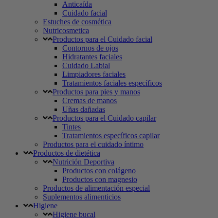
Anticaída
Cuidado facial
Estuches de cosmética
Nutricosmetica
Productos para el Cuidado facial
Contornos de ojos
Hidratantes faciales
Cuidado Labial
Limpiadores faciales
Tratamientos faciales específicos
Productos para pies y manos
Cremas de manos
Uñas dañadas
Productos para el Cuidado capilar
Tintes
Tratamientos específicos capilar
Productos para el cuidado íntimo
Productos de dietética
Nutrición Deportiva
Productos con colágeno
Productos con magnesio
Productos de alimentación especial
Suplementos alimenticios
Higiene
Higiene bucal