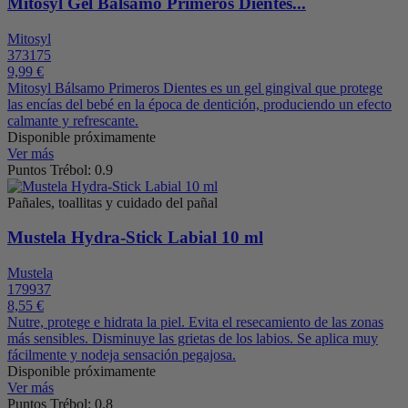
Mitosyl Gel Bálsamo Primeros Dientes...
Mitosyl
373175
9,99 €
Mitosyl Bálsamo Primeros Dientes es un gel gingival que protege
las encías del bebé en la época de dentición, produciendo un efecto
calmante y refrescante.
Disponible próximamente
Ver más
Puntos Trébol: 0.9
Pañales, toallitas y cuidado del pañal
Mustela Hydra-Stick Labial 10 ml
Mustela
179937
8,55 €
Nutre, protege e hidrata la piel. Evita el resecamiento de las zonas
más sensibles. Disminuye las grietas de los labios. Se aplica muy
fácilmente y nodeja sensación pegajosa.
Disponible próximamente
Ver más
Puntos Trébol: 0.8