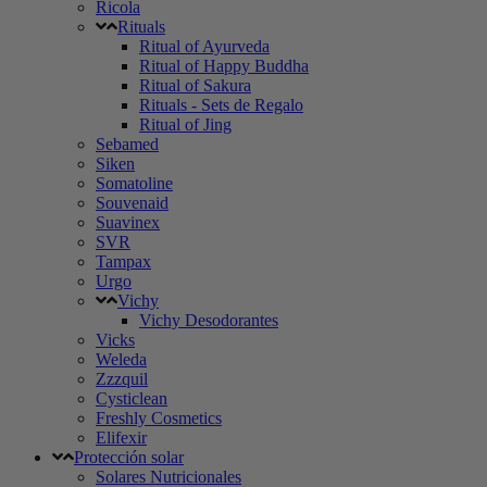
Ricola
Rituals
Ritual of Ayurveda
Ritual of Happy Buddha
Ritual of Sakura
Rituals - Sets de Regalo
Ritual of Jing
Sebamed
Siken
Somatoline
Souvenaid
Suavinex
SVR
Tampax
Urgo
Vichy
Vichy Desodorantes
Vicks
Weleda
Zzzquil
Cysticlean
Freshly Cosmetics
Elifexir
Protección solar
Solares Nutricionales