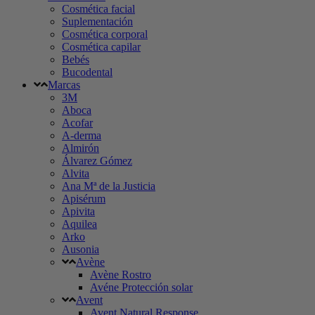
Cosmética facial
Suplementación
Cosmética corporal
Cosmética capilar
Bebés
Bucodental
Marcas
3M
Aboca
Acofar
A-derma
Almirón
Álvarez Gómez
Alvita
Ana Mª de la Justicia
Apisérum
Apivita
Aquilea
Arko
Ausonia
Avène
Avène Rostro
Avéne Protección solar
Avent
Avent Natural Response