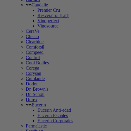
Caudalie
Premier Cru
Resveratrol [Lift]
Vinoperfect
Vinosource
CeraVe
Chicco
Clearblue
Comforsil
Compeed
Control
Cool Bottles
Corega
Corysan
Cumlaude
Dodot
Dr. Brown's
Dr. Scholl
Durex
Eucerin
Eucerin Anti-edad
Eucerin Faciales
Eucerin Corporales
Farmalastic