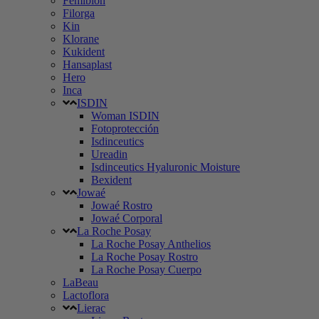
Femibion
Filorga
Kin
Klorane
Kukident
Hansaplast
Hero
Inca
ISDIN
Woman ISDIN
Fotoprotección
Isdinceutics
Ureadin
Isdinceutics Hyaluronic Moisture
Bexident
Jowaé
Jowaé Rostro
Jowaé Corporal
La Roche Posay
La Roche Posay Anthelios
La Roche Posay Rostro
La Roche Posay Cuerpo
LaBeau
Lactoflora
Lierac