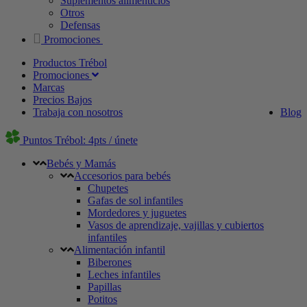
Suplementos alimenticios
Otros
Defensas
Promociones
Productos Trébol
Promociones
Marcas
Precios Bajos
Trabaja con nosotros
Blog
Puntos Trébol: 4pts / únete
Bebés y Mamás
Accesorios para bebés
Chupetes
Gafas de sol infantiles
Mordedores y juguetes
Vasos de aprendizaje, vajillas y cubiertos
infantiles
Alimentación infantil
Biberones
Leches infantiles
Papillas
Potitos