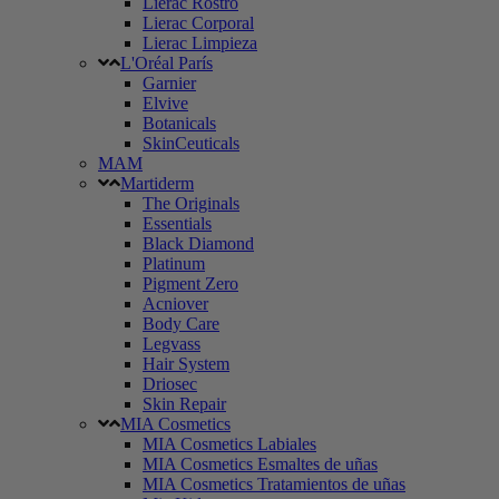
Lierac Rostro
Lierac Corporal
Lierac Limpieza
L'Oréal París
Garnier
Elvive
Botanicals
SkinCeuticals
MAM
Martiderm
The Originals
Essentials
Black Diamond
Platinum
Pigment Zero
Acniover
Body Care
Legvass
Hair System
Driosec
Skin Repair
MIA Cosmetics
MIA Cosmetics Labiales
MIA Cosmetics Esmaltes de uñas
MIA Cosmetics Tratamientos de uñas