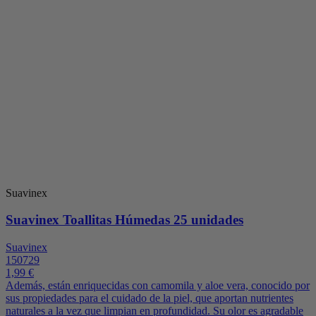
Suavinex
Suavinex Toallitas Húmedas 25 unidades
Suavinex
150729
1,99 €
Además, están enriquecidas con camomila y aloe vera, conocido por
sus propiedades para el cuidado de la piel, que aportan nutrientes
naturales a la vez que limpian en profundidad. Su olor es agradable