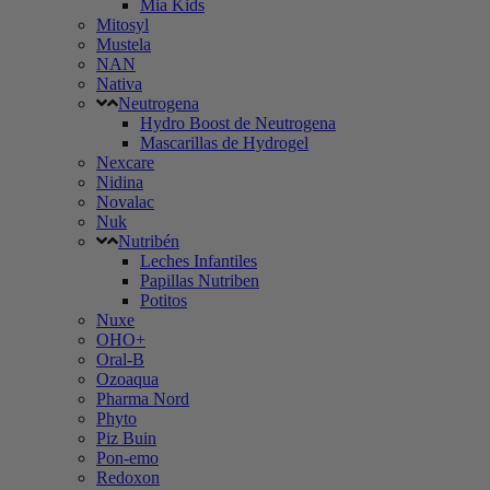
Mia Kids
Mitosyl
Mustela
NAN
Nativa
Neutrogena
Hydro Boost de Neutrogena
Mascarillas de Hydrogel
Nexcare
Nidina
Novalac
Nuk
Nutribén
Leches Infantiles
Papillas Nutriben
Potitos
Nuxe
OHO+
Oral-B
Ozoaqua
Pharma Nord
Phyto
Piz Buin
Pon-emo
Redoxon