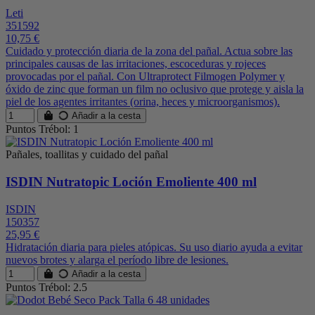
Leti
351592
10,75 €
Cuidado y protección diaria de la zona del pañal. Actua sobre las
principales causas de las irritaciones, escoceduras y rojeces
provocadas por el pañal. Con Ultraprotect Filmogen Polymer y
óxido de zinc que forman un film no oclusivo que protege y aisla la
piel de los agentes irritantes (orina, heces y microorganismos).
Añadir a la cesta
Puntos Trébol: 1
Pañales, toallitas y cuidado del pañal
ISDIN Nutratopic Loción Emoliente 400 ml
ISDIN
150357
25,95 €
Hidratación diaria para pieles atópicas. Su uso diario ayuda a evitar
nuevos brotes y alarga el período libre de lesiones.
Añadir a la cesta
Puntos Trébol: 2.5