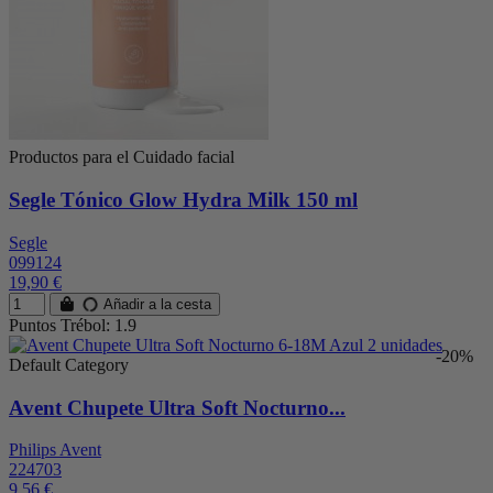
Productos para el Cuidado facial
Segle Tónico Glow Hydra Milk 150 ml
Segle
099124
19,90 €
Añadir a la cesta
Puntos Trébol: 1.9
-20%
Default Category
Avent Chupete Ultra Soft Nocturno...
Philips Avent
224703
9,56 €