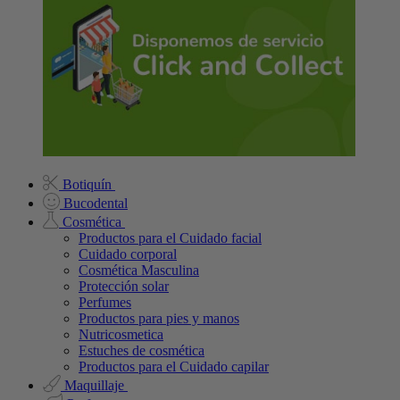
Botiquín
Bucodental
Cosmética
Productos para el Cuidado facial
Cuidado corporal
Cosmética Masculina
Protección solar
Perfumes
Productos para pies y manos
Nutricosmetica
Estuches de cosmética
Productos para el Cuidado capilar
Maquillaje