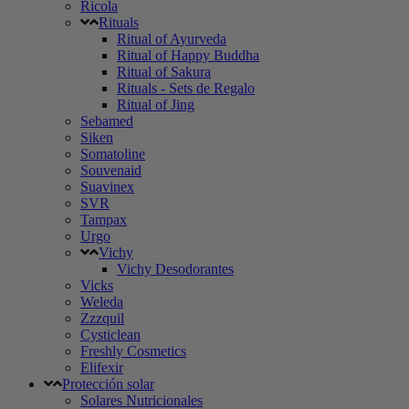
Ricola
Rituals
Ritual of Ayurveda
Ritual of Happy Buddha
Ritual of Sakura
Rituals - Sets de Regalo
Ritual of Jing
Sebamed
Siken
Somatoline
Souvenaid
Suavinex
SVR
Tampax
Urgo
Vichy
Vichy Desodorantes
Vicks
Weleda
Zzzquil
Cysticlean
Freshly Cosmetics
Elifexir
Protección solar
Solares Nutricionales