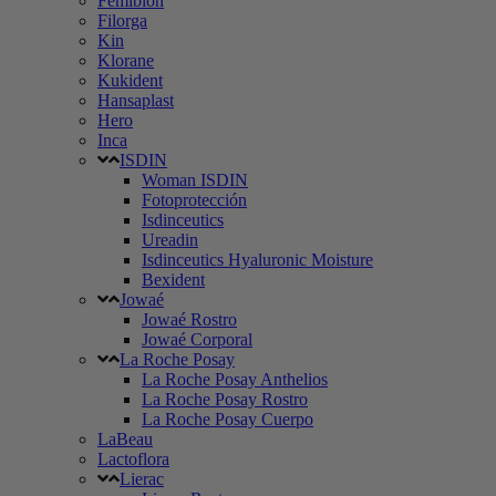
Femibion
Filorga
Kin
Klorane
Kukident
Hansaplast
Hero
Inca
ISDIN
Woman ISDIN
Fotoprotección
Isdinceutics
Ureadin
Isdinceutics Hyaluronic Moisture
Bexident
Jowaé
Jowaé Rostro
Jowaé Corporal
La Roche Posay
La Roche Posay Anthelios
La Roche Posay Rostro
La Roche Posay Cuerpo
LaBeau
Lactoflora
Lierac