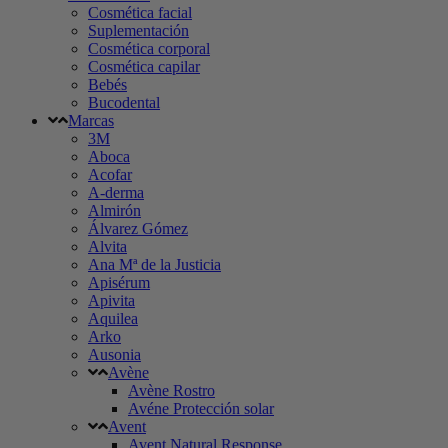
Cosmética facial
Suplementación
Cosmética corporal
Cosmética capilar
Bebés
Bucodental
Marcas
3M
Aboca
Acofar
A-derma
Almirón
Álvarez Gómez
Alvita
Ana Mª de la Justicia
Apisérum
Apivita
Aquilea
Arko
Ausonia
Avène
Avène Rostro
Avéne Protección solar
Avent
Avent Natural Response