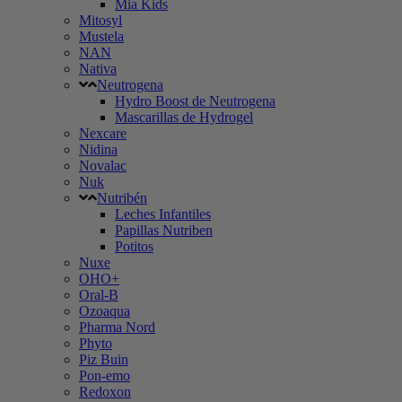
Mia Kids
Mitosyl
Mustela
NAN
Nativa
Neutrogena
Hydro Boost de Neutrogena
Mascarillas de Hydrogel
Nexcare
Nidina
Novalac
Nuk
Nutribén
Leches Infantiles
Papillas Nutriben
Potitos
Nuxe
OHO+
Oral-B
Ozoaqua
Pharma Nord
Phyto
Piz Buin
Pon-emo
Redoxon