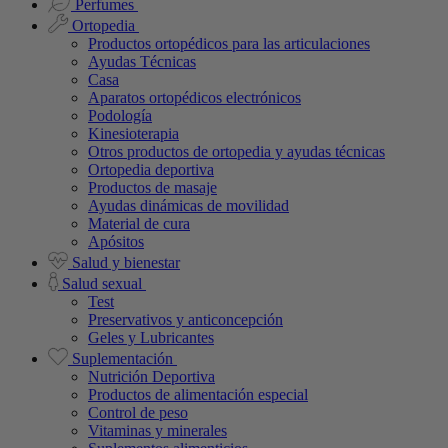
Perfumes
Ortopedia
Productos ortopédicos para las articulaciones
Ayudas Técnicas
Casa
Aparatos ortopédicos electrónicos
Podología
Kinesioterapia
Otros productos de ortopedia y ayudas técnicas
Ortopedia deportiva
Productos de masaje
Ayudas dinámicas de movilidad
Material de cura
Apósitos
Salud y bienestar
Salud sexual
Test
Preservativos y anticoncepción
Geles y Lubricantes
Suplementación
Nutrición Deportiva
Productos de alimentación especial
Control de peso
Vitaminas y minerales