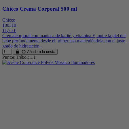
Chicco Crema Corporal 500 ml
Chicco
180310
11,75 €
Crema corporal con manteca de karité y vitamina E, nutre la piel del
bebé profundamente desde el primer uso manteniéndola con el justo
grado de hidratación.
Añadir a la cesta
Puntos Trébol: 1.1