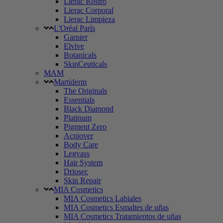
Lierac Rostro
Lierac Corporal
Lierac Limpieza
L'Oréal París
Garnier
Elvive
Botanicals
SkinCeuticals
MAM
Martiderm
The Originals
Essentials
Black Diamond
Platinum
Pigment Zero
Acniover
Body Care
Legvass
Hair System
Driosec
Skin Repair
MIA Cosmetics
MIA Cosmetics Labiales
MIA Cosmetics Esmaltes de uñas
MIA Cosmetics Tratamientos de uñas