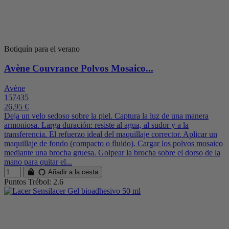
Botiquín para el verano
Avène Couvrance Polvos Mosaico...
Avène
157435
26,95 €
Deja un velo sedoso sobre la piel. Captura la luz de una manera
armoniosa. Larga duración: resiste al agua, al sudor y a la
transferencia. El refuerzo ideal del maquillaje corrector. Aplicar un
maquillaje de fondo (compacto o fluido). Cargar los polvos mosaico
mediante una brocha gruesa. Golpear la brocha sobre el dorso de la
mano para quitar el...
Añadir a la cesta
Puntos Trébol: 2.6