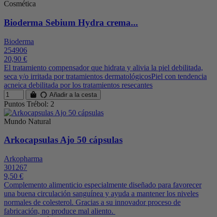
Cosmética
Bioderma Sebium Hydra crema...
Bioderma
254906
20,90 €
El tratamiento compensador que hidrata y alivia la piel debilitada,
seca y/o irritada por tratamientos dermatológicosPiel con tendencia
acneica debilitada por los tratamientos resecantes
Añadir a la cesta
Puntos Trébol: 2
Mundo Natural
Arkocapsulas Ajo 50 cápsulas
Arkopharma
301267
9,50 €
Complemento alimenticio especialmente diseñado para favorecer
una buena circulación sanguínea y ayuda a mantener los niveles
normales de colesterol. Gracias a su innovador proceso de
fabricación, no produce mal aliento.