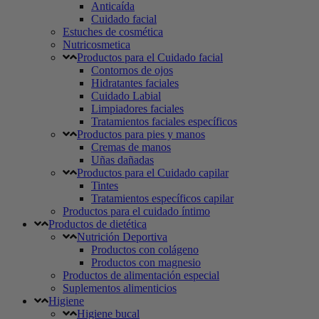
Anticaída
Cuidado facial
Estuches de cosmética
Nutricosmetica
Productos para el Cuidado facial
Contornos de ojos
Hidratantes faciales
Cuidado Labial
Limpiadores faciales
Tratamientos faciales específicos
Productos para pies y manos
Cremas de manos
Uñas dañadas
Productos para el Cuidado capilar
Tintes
Tratamientos específicos capilar
Productos para el cuidado íntimo
Productos de dietética
Nutrición Deportiva
Productos con colágeno
Productos con magnesio
Productos de alimentación especial
Suplementos alimenticios
Higiene
Higiene bucal