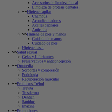
Accesorios de limpieza bucal
Limpieza de prótesis dentales
Higiene capilar
Champús
Acondicionadores
Aceites capilares
Anticaída
Higiene de pies y manos
Cuidado de manos
Cuidado de pies
Higiene nasal
Salud sexual
Geles y Lubricantes
Preservativos y anticoncepción
Ortopedia
Sorportes y compresión
Podología
Recuperación muscular
Productos Trébol
Trevita
Tresdermo
Dentian
Sanidoc
Imazine
Promociones