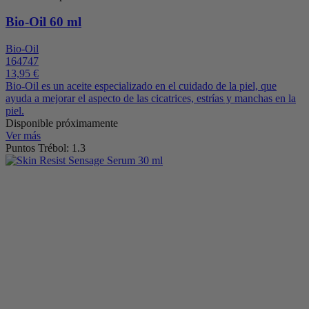
Bio-Oil 60 ml
Bio-Oil
164747
13,95 €
Bio‑Oil es un aceite especializado en el cuidado de la piel, que
ayuda a mejorar el aspecto de las cicatrices, estrías y manchas en la
piel.
Disponible próximamente
Ver más
Puntos Trébol: 1.3