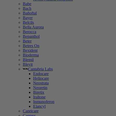
Babe
Bach
Bañoftal
Bayer
Belcils
Bella Aurora
Berocca
Bepanthol
Beter
Betres On
Bexident
Bioderma
Blemil
Blevit
Cantabria Labs
Endocare
Heliocare
Neostrata
Neoretin
Biretix
Iraltone
Inmunoferon
Elancyl
Capricare
Carmex