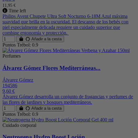
11,95 €
Time left
Philips Avent Chupete Ultra Soft Nocturno 6-18M Azul máxima
suavidad que brilla en la oscuridad. El descanso de los bebés con
piel especialmente delicada requiere un cuidado superior que
combine ergonomía y protección.
Añadir a la cesta
Puntos Trébol: 0.9
Perfumes
Álvarez Gómez Flores Mediterráneas...
Álvarez Gómez
194586
9,60 €
Álvarez Gómez desarrolla un conjunto de fragancias y perfumes de
las flores de jardines y bosques mediterráneos.
Añadir a la cesta
Puntos Trébol: 0.9
Cuidado corporal
Neutrogena Hydro Boost Loción...