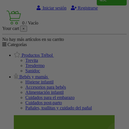
Iniciar sesión
Registrarse
0
/
Vacío
Your cart
×
No hay más artículos en su carrito
Categorías
Productos Trébol
Trevita
Tresdermo
Sanidoc
Bebés y mamás
Higiene infantil
Accesorios para bebés
Alimentación infantil
Cuidados para el embarazo
Cuidados post-parto
Pañales, toallitas y cuidado del pañal