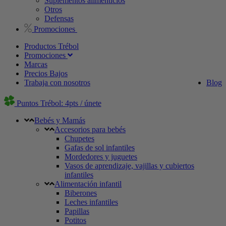
Suplementos alimenticios
Otros
Defensas
Promociones
Productos Trébol
Promociones
Marcas
Precios Bajos
Trabaja con nosotros
Blog
Puntos Trébol: 4pts / únete
Bebés y Mamás
Accesorios para bebés
Chupetes
Gafas de sol infantiles
Mordedores y juguetes
Vasos de aprendizaje, vajillas y cubiertos
infantiles
Alimentación infantil
Biberones
Leches infantiles
Papillas
Potitos