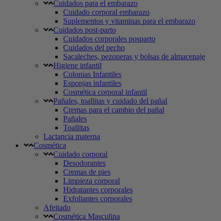
Cuidados para el embarazo
Cuidado corporal embarazo
Suplementos y vitaminas para el embarazo
Cuidados post-parto
Cuidados corporales posparto
Cuidados del pecho
Sacaleches, pezoneras y bolsas de almacenaje
Higiene infantil
Colonias Infantiles
Esponjas infantiles
Cosmética corporal infantil
Pañales, toallitas y cuidado del pañal
Cremas para el cambio del pañal
Pañales
Toallitas
Lactancia materna
Cosmética
Cuidado corporal
Desodorantes
Cremas de pies
Limpieza corporal
Hidratantes corporales
Exfoliantes corporales
Afeitado
Cosmética Masculina