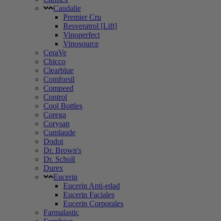
Caudalie
Premier Cru
Resveratrol [Lift]
Vinoperfect
Vinosource
CeraVe
Chicco
Clearblue
Comforsil
Compeed
Control
Cool Bottles
Corega
Corysan
Cumlaude
Dodot
Dr. Brown's
Dr. Scholl
Durex
Eucerin
Eucerin Anti-edad
Eucerin Faciales
Eucerin Corporales
Farmalastic