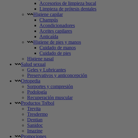
Accesorios de limpieza bucal
Limpieza de prótesis dentales
Higiene capilar
Champús
Acondicionadores
Aceites capilares
Anticaída
Higiene de pies y manos
Cuidado de manos
Cuidado de pies
Higiene nasal
Salud sexual
Geles y Lubricantes
Preservativos y anticoncepción
Ortopedia
Sorportes y compresión
Podología
Recuperación muscular
Productos Trébol
Trevita
Tresdermo
Dentian
Sanidoc
Imazine
Promociones