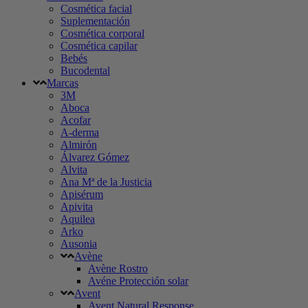
Cosmética facial
Suplementación
Cosmética corporal
Cosmética capilar
Bebés
Bucodental
Marcas
3M
Aboca
Acofar
A-derma
Almirón
Álvarez Gómez
Alvita
Ana Mª de la Justicia
Apisérum
Apivita
Aquilea
Arko
Ausonia
Avène
Avène Rostro
Avéne Protección solar
Avent
Avent Natural Response