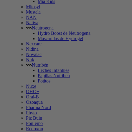
Mia Kids
Mitosyl
Mustela
NAN
Nativa
Neutrogena
Hydro Boost de Neutrogena
Mascarillas de Hydrogel
Nexcare
Nidina
Novalac
Nuk
Nutribén
Leches Infantiles
Papillas Nutriben
Potitos
Nuxe
OHO+
Oral-B
Ozoaqua
Pharma Nord
Phyto
Piz Buin
Pon-emo
Redoxon