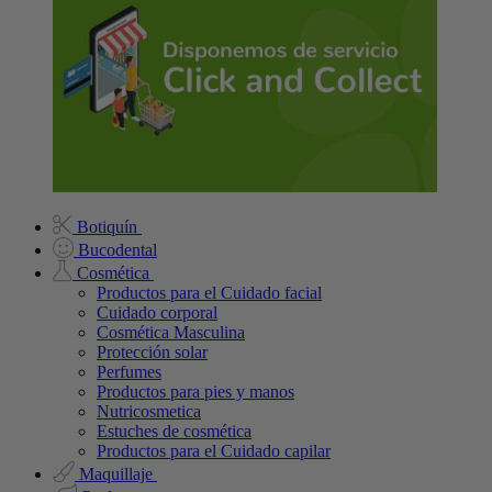
Botiquín
Bucodental
Cosmética
Productos para el Cuidado facial
Cuidado corporal
Cosmética Masculina
Protección solar
Perfumes
Productos para pies y manos
Nutricosmetica
Estuches de cosmética
Productos para el Cuidado capilar
Maquillaje