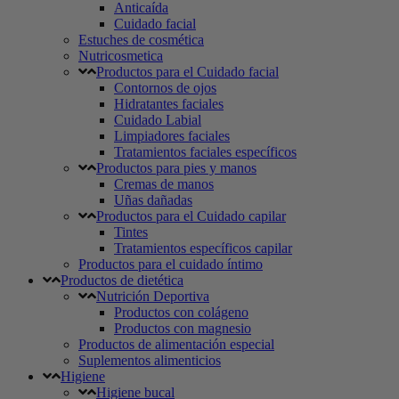
Anticaída
Cuidado facial
Estuches de cosmética
Nutricosmetica
Productos para el Cuidado facial
Contornos de ojos
Hidratantes faciales
Cuidado Labial
Limpiadores faciales
Tratamientos faciales específicos
Productos para pies y manos
Cremas de manos
Uñas dañadas
Productos para el Cuidado capilar
Tintes
Tratamientos específicos capilar
Productos para el cuidado íntimo
Productos de dietética
Nutrición Deportiva
Productos con colágeno
Productos con magnesio
Productos de alimentación especial
Suplementos alimenticios
Higiene
Higiene bucal