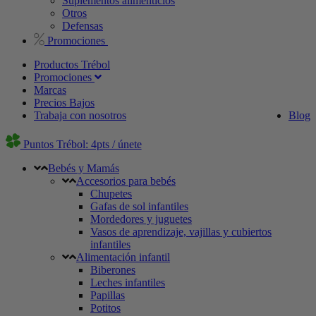
Suplementos alimenticios
Otros
Defensas
Promociones
Productos Trébol
Promociones
Marcas
Precios Bajos
Trabaja con nosotros
Blog
Puntos Trébol: 4pts / únete
Bebés y Mamás
Accesorios para bebés
Chupetes
Gafas de sol infantiles
Mordedores y juguetes
Vasos de aprendizaje, vajillas y cubiertos
infantiles
Alimentación infantil
Biberones
Leches infantiles
Papillas
Potitos