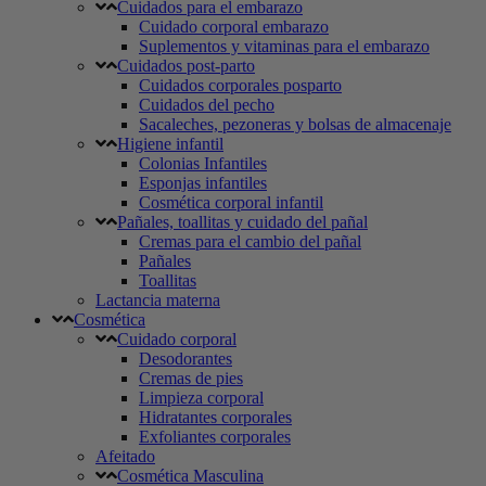
Cuidados para el embarazo
Cuidado corporal embarazo
Suplementos y vitaminas para el embarazo
Cuidados post-parto
Cuidados corporales posparto
Cuidados del pecho
Sacaleches, pezoneras y bolsas de almacenaje
Higiene infantil
Colonias Infantiles
Esponjas infantiles
Cosmética corporal infantil
Pañales, toallitas y cuidado del pañal
Cremas para el cambio del pañal
Pañales
Toallitas
Lactancia materna
Cosmética
Cuidado corporal
Desodorantes
Cremas de pies
Limpieza corporal
Hidratantes corporales
Exfoliantes corporales
Afeitado
Cosmética Masculina