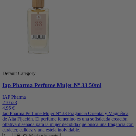
Default Category
Iap Pharma Perfume Mujer Nº 33 50ml
IAP Pharma
210523
4,95 €
Iap Pharma Perfume Mujer Nº 33 Fragancia Oriental y Magnética
de Alta Fijación. El perfume femenino es una sofisticada creación
olfativa diseñada para la mujer decidida que busca una fragancia con
carácter, calidez y una estela inolvidable.
Añadir a la cesta