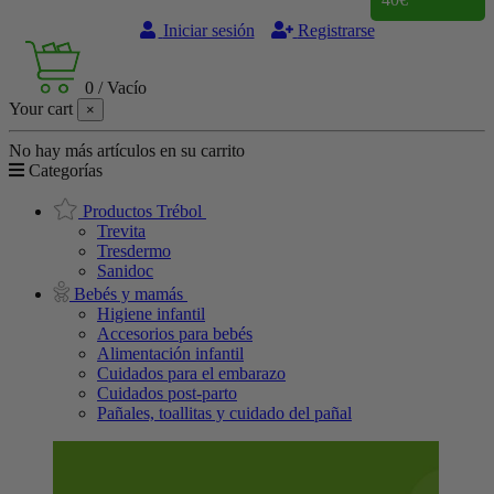
Iniciar sesión
Registrarse
0
/
Vacío
Your cart
×
No hay más artículos en su carrito
Categorías
Productos Trébol
Trevita
Tresdermo
Sanidoc
Bebés y mamás
Higiene infantil
Accesorios para bebés
Alimentación infantil
Cuidados para el embarazo
Cuidados post-parto
Pañales, toallitas y cuidado del pañal