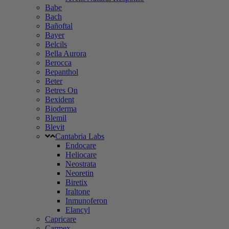
Babe
Bach
Bañoftal
Bayer
Belcils
Bella Aurora
Berocca
Bepanthol
Beter
Betres On
Bexident
Bioderma
Blemil
Blevit
Cantabria Labs
Endocare
Heliocare
Neostrata
Neoretin
Biretix
Iraltone
Inmunoferon
Elancyl
Capricare
Carmex