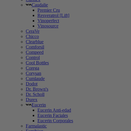
Caudalie
Premier Cru
Resveratrol [Lift]
Vinoperfect
Vinosource
CeraVe
Chicco
Clearblue
Comforsil
Compeed
Control
Cool Bottles
Corega
Corysan
Cumlaude
Dodot
Dr. Brown's
Dr. Scholl
Durex
Eucerin
Eucerin Anti-edad
Eucerin Faciales
Eucerin Corporales
Farmalastic