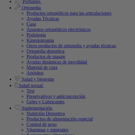
Perfumes
Ortopedia
Productos ortopédicos para las articulaciones
Ayudas Técnicas
Casa
Aparatos ortopédicos electrónicos
Podología
Kinesioterapia
Otros productos de ortopedia y ayudas técnicas
Ortopedia deportiva
Productos de masaje
Ayudas dinámicas de movilidad
Material de cura
Apósitos
Salud y bienestar
Salud sexual
Test
Preservativos y anticoncepción
Geles y Lubricantes
Suplementación
Nutrición Deportiva
Productos de alimentación especial
Control de peso
Vitaminas y minerales