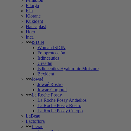
Femibion
Filorga
Kin
Klorane
Kukident
Hansaplast
Hero
Inca
ISDIN
Woman ISDIN
Fotoprotección
Isdinceutics
Ureadin
Isdinceutics Hyaluronic Moisture
Bexident
Jowaé
Jowaé Rostro
Jowaé Corporal
La Roche Posay
La Roche Posay Anthelios
La Roche Posay Rostro
La Roche Posay Cuerpo
LaBeau
Lactoflora
Lierac