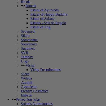
Ricola
Rituals
Ritual of Ayurveda
Ritual of Happy Buddha
Ritual of Sakura
Rituals - Sets de Regalo
Ritual of Jing
Sebamed
Siken
Somatoline
Souvenaid
Suavinex
SVR
Tampax
Urgo
Vichy
Vichy Desodorantes
Vicks
Weleda
Zzzquil
Cysticlean
Freshly Cosmetics
Elifexir
Protección solar
Solares Nutricionales