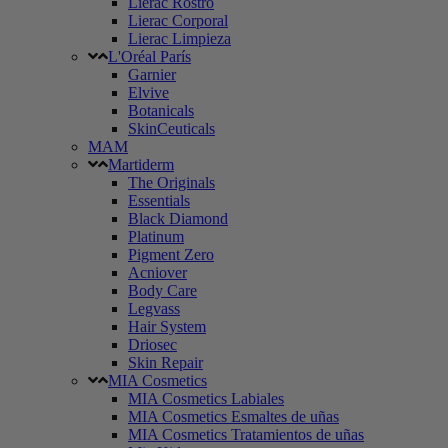
Lierac Rostro
Lierac Corporal
Lierac Limpieza
L'Oréal París
Garnier
Elvive
Botanicals
SkinCeuticals
MAM
Martiderm
The Originals
Essentials
Black Diamond
Platinum
Pigment Zero
Acniover
Body Care
Legvass
Hair System
Driosec
Skin Repair
MIA Cosmetics
MIA Cosmetics Labiales
MIA Cosmetics Esmaltes de uñas
MIA Cosmetics Tratamientos de uñas