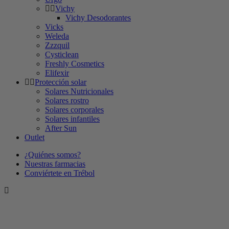
Vichy
Vichy Desodorantes
Vicks
Weleda
Zzzquil
Cysticlean
Freshly Cosmetics
Elifexir
Protección solar
Solares Nutricionales
Solares rostro
Solares corporales
Solares infantiles
After Sun
Outlet
¿Quiénes somos?
Nuestras farmacias
Conviértete en Trébol