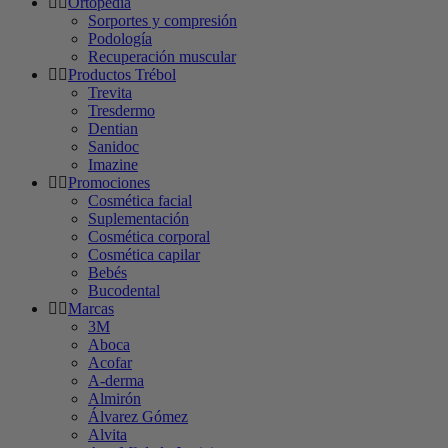
Ortopedia
Sorportes y compresión
Podología
Recuperación muscular
Productos Trébol
Trevita
Tresdermo
Dentian
Sanidoc
Imazine
Promociones
Cosmética facial
Suplementación
Cosmética corporal
Cosmética capilar
Bebés
Bucodental
Marcas
3M
Aboca
Acofar
A-derma
Almirón
Álvarez Gómez
Alvita