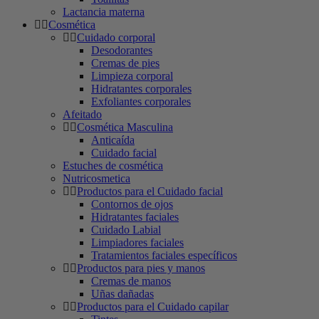
Lactancia materna
Cosmética
Cuidado corporal
Desodorantes
Cremas de pies
Limpieza corporal
Hidratantes corporales
Exfoliantes corporales
Afeitado
Cosmética Masculina
Anticaída
Cuidado facial
Estuches de cosmética
Nutricosmetica
Productos para el Cuidado facial
Contornos de ojos
Hidratantes faciales
Cuidado Labial
Limpiadores faciales
Tratamientos faciales específicos
Productos para pies y manos
Cremas de manos
Uñas dañadas
Productos para el Cuidado capilar