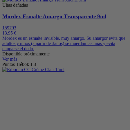
Uñas dañadas
Mordex Esmalte Amargo Transparente 9ml
159793
13,95 €
Mordex es un esmalte invisible, muy amargo. Su amargor evita que
adultos y niños (a partir de 3años) se muerdan las uñas y evita
chuparse el dedo.
Disponible próximamente
Ver más
Puntos Trébol: 1.3