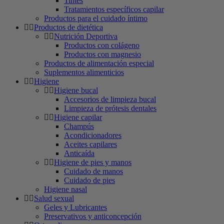
Tintes
Tratamientos específicos capilar
Productos para el cuidado íntimo
Productos de dietética
Nutrición Deportiva
Productos con colágeno
Productos con magnesio
Productos de alimentación especial
Suplementos alimenticios
Higiene
Higiene bucal
Accesorios de limpieza bucal
Limpieza de prótesis dentales
Higiene capilar
Champús
Acondicionadores
Aceites capilares
Anticaída
Higiene de pies y manos
Cuidado de manos
Cuidado de pies
Higiene nasal
Salud sexual
Geles y Lubricantes
Preservativos y anticoncepción