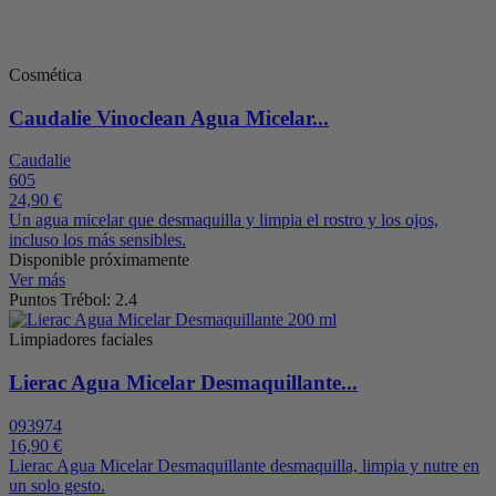
Cosmética
Caudalie Vinoclean Agua Micelar...
Caudalie
605
24,90 €
Un agua micelar que desmaquilla y limpia el rostro y los ojos,
incluso los más sensibles.
Disponible próximamente
Ver más
Puntos Trébol: 2.4
Limpiadores faciales
Lierac Agua Micelar Desmaquillante...
093974
16,90 €
Lierac Agua Micelar Desmaquillante desmaquilla, limpia y nutre en
un solo gesto.