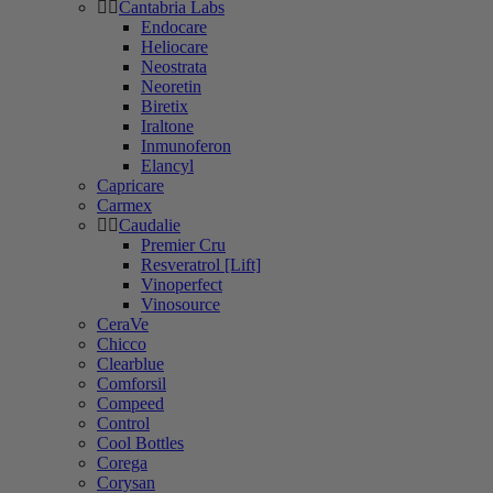
Cantabria Labs
Endocare
Heliocare
Neostrata
Neoretin
Biretix
Iraltone
Inmunoferon
Elancyl
Capricare
Carmex
Caudalie
Premier Cru
Resveratrol [Lift]
Vinoperfect
Vinosource
CeraVe
Chicco
Clearblue
Comforsil
Compeed
Control
Cool Bottles
Corega
Corysan