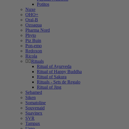
Potitos
Nuxe
OHO+
Oral-B
Ozoaqua
Pharma Nord
Phyto
Piz Buin
Pon-emo
Redoxon
Ricola
Rituals
Ritual of Ayurveda
Ritual of Happy Buddha
Ritual of Sakura
Rituals - Sets de Regalo
Ritual of Jing
Sebamed
Siken
Somatoline
Souvenaid
Suavinex
SVR
Tampax
Urgo