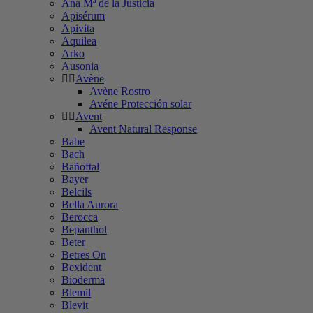
Ana Mª de la Justicia
Apisérum
Apivita
Aquilea
Arko
Ausonia
Avène
Avène Rostro
Avéne Protección solar
Avent
Avent Natural Response
Babe
Bach
Bañoftal
Bayer
Belcils
Bella Aurora
Berocca
Bepanthol
Beter
Betres On
Bexident
Bioderma
Blemil
Blevit