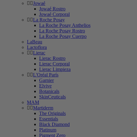
Jowaé
Jowaé Rostro
Jowaé Corporal
La Roche Posay
La Roche Posay Anthelios
La Roche Posay Rostro
La Roche Posay Cuerpo
LaBeau
Lactoflora
Lierac
Lierac Rostro
Lierac Corporal
Lierac Limpieza
L'Oréal París
Garnier
Elvive
Botanicals
SkinCeuticals
MAM
Martiderm
The Originals
Essentials
Black Diamond
Platinum
Pigment Zero