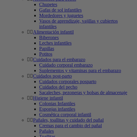
Chupetes
Gafas de sol infantiles
Mordedores y juguetes
Vasos de aprendizaje, vajillas y cubiertos
infantiles
Alimentación infantil
Biberones
Leches infantiles
Papillas
Potitos
Cuidados para el embarazo
Cuidado corporal embarazo
Suplementos y vitaminas para el embarazo
Cuidados post-parto
Cuidados corporales posparto
Cuidados del pecho
Sacaleches, pezoneras y bolsas de almacenaje
Higiene infantil
Colonias Infantiles
Esponjas infantiles
Cosmética corporal infantil
Pañales, toallitas y cuidado del pañal
Cremas para el cambio del pañal
Pañales
Toallitas