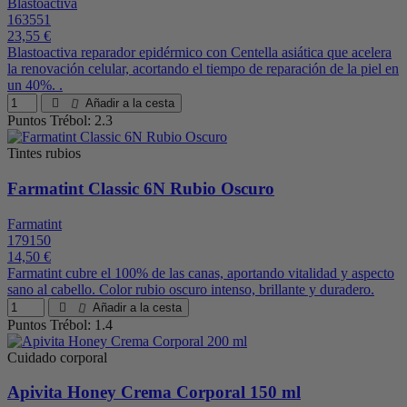
Blastoactiva
163551
23,55 €
Blastoactiva reparador epidérmico con Centella asiática que acelera
la renovación celular, acortando el tiempo de reparación de la piel en
un 40%. .
Añadir a la cesta
Puntos Trébol: 2.3
Tintes rubios
Farmatint Classic 6N Rubio Oscuro
Farmatint
179150
14,50 €
Farmatint cubre el 100% de las canas, aportando vitalidad y aspecto
sano al cabello. Color rubio oscuro intenso, brillante y duradero.
Añadir a la cesta
Puntos Trébol: 1.4
Cuidado corporal
Apivita Honey Crema Corporal 150 ml