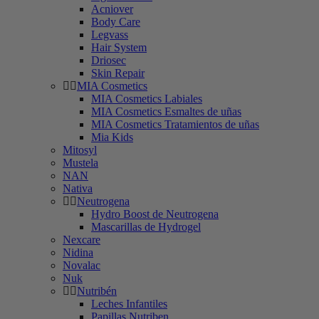
Acniover
Body Care
Legvass
Hair System
Driosec
Skin Repair
MIA Cosmetics
MIA Cosmetics Labiales
MIA Cosmetics Esmaltes de uñas
MIA Cosmetics Tratamientos de uñas
Mia Kids
Mitosyl
Mustela
NAN
Nativa
Neutrogena
Hydro Boost de Neutrogena
Mascarillas de Hydrogel
Nexcare
Nidina
Novalac
Nuk
Nutribén
Leches Infantiles
Papillas Nutriben