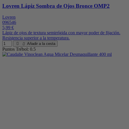
Lovren Lápiz Sombra de Ojos Bronce OMP2
Lovren
096546
5,99 €
Lápiz de ojos de textura semirrígida con mayor poder de fijación.
Resistencia superior a la temperatura.
Añadir a la cesta
Puntos Trébol: 0.5