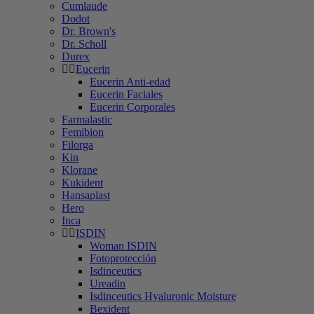
Cumlaude
Dodot
Dr. Brown's
Dr. Scholl
Durex
Eucerin
Eucerin Anti-edad
Eucerin Faciales
Eucerin Corporales
Farmalastic
Femibion
Filorga
Kin
Klorane
Kukident
Hansaplast
Hero
Inca
ISDIN
Woman ISDIN
Fotoprotección
Isdinceutics
Ureadin
Isdinceutics Hyaluronic Moisture
Bexident