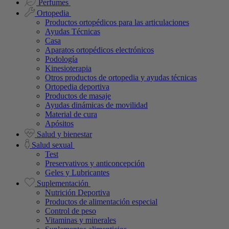
Perfumes
Ortopedia
Productos ortopédicos para las articulaciones
Ayudas Técnicas
Casa
Aparatos ortopédicos electrónicos
Podología
Kinesioterapia
Otros productos de ortopedia y ayudas técnicas
Ortopedia deportiva
Productos de masaje
Ayudas dinámicas de movilidad
Material de cura
Apósitos
Salud y bienestar
Salud sexual
Test
Preservativos y anticoncepción
Geles y Lubricantes
Suplementación
Nutrición Deportiva
Productos de alimentación especial
Control de peso
Vitaminas y minerales