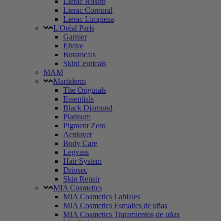
Lierac Rostro
Lierac Corporal
Lierac Limpieza
L'Oréal París
Garnier
Elvive
Botanicals
SkinCeuticals
MAM
Martiderm
The Originals
Essentials
Black Diamond
Platinum
Pigment Zero
Acniover
Body Care
Legvass
Hair System
Driosec
Skin Repair
MIA Cosmetics
MIA Cosmetics Labiales
MIA Cosmetics Esmaltes de uñas
MIA Cosmetics Tratamientos de uñas