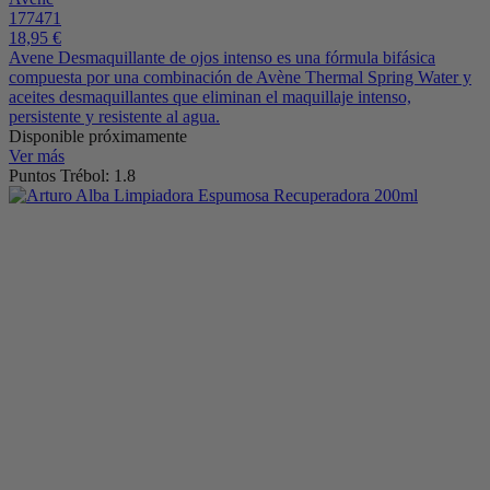
177471
18,95 €
Avene Desmaquillante de ojos intenso es una fórmula bifásica
compuesta por una combinación de Avène Thermal Spring Water y
aceites desmaquillantes que eliminan el maquillaje intenso,
persistente y resistente al agua.
Disponible próximamente
Ver más
Puntos Trébol: 1.8