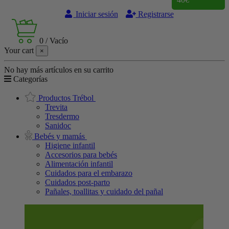
Iniciar sesión
Registrarse
0
/
Vacío
Your cart
×
No hay más artículos en su carrito
Categorías
Productos Trébol
Trevita
Tresdermo
Sanidoc
Bebés y mamás
Higiene infantil
Accesorios para bebés
Alimentación infantil
Cuidados para el embarazo
Cuidados post-parto
Pañales, toallitas y cuidado del pañal