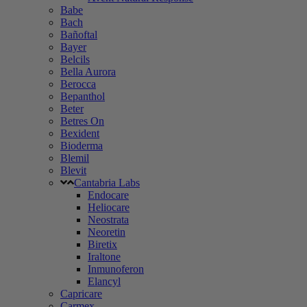
Babe
Bach
Bañoftal
Bayer
Belcils
Bella Aurora
Berocca
Bepanthol
Beter
Betres On
Bexident
Bioderma
Blemil
Blevit
Cantabria Labs
Endocare
Heliocare
Neostrata
Neoretin
Biretix
Iraltone
Inmunoferon
Elancyl
Capricare
Carmex