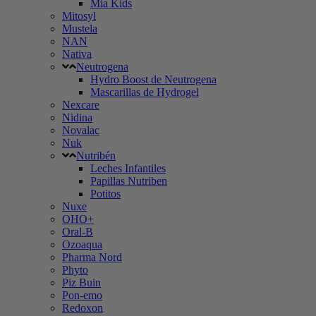
Mia Kids
Mitosyl
Mustela
NAN
Nativa
Neutrogena
Hydro Boost de Neutrogena
Mascarillas de Hydrogel
Nexcare
Nidina
Novalac
Nuk
Nutribén
Leches Infantiles
Papillas Nutriben
Potitos
Nuxe
OHO+
Oral-B
Ozoaqua
Pharma Nord
Phyto
Piz Buin
Pon-emo
Redoxon