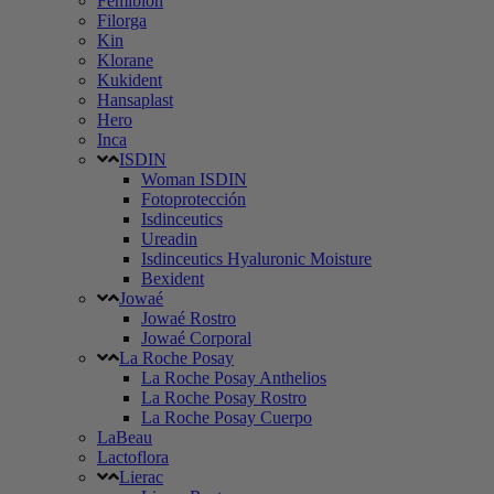
Femibion
Filorga
Kin
Klorane
Kukident
Hansaplast
Hero
Inca
ISDIN
Woman ISDIN
Fotoprotección
Isdinceutics
Ureadin
Isdinceutics Hyaluronic Moisture
Bexident
Jowaé
Jowaé Rostro
Jowaé Corporal
La Roche Posay
La Roche Posay Anthelios
La Roche Posay Rostro
La Roche Posay Cuerpo
LaBeau
Lactoflora
Lierac