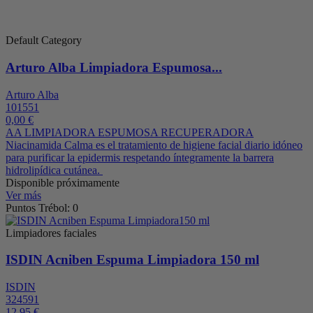
Default Category
Arturo Alba Limpiadora Espumosa...
Arturo Alba
101551
0,00 €
AA LIMPIADORA ESPUMOSA RECUPERADORA
Niacinamida Calma es el tratamiento de higiene facial diario idóneo
para purificar la epidermis respetando íntegramente la barrera
hidrolipídica cutánea.
Disponible próximamente
Ver más
Puntos Trébol: 0
Limpiadores faciales
ISDIN Acniben Espuma Limpiadora 150 ml
ISDIN
324591
12,95 €