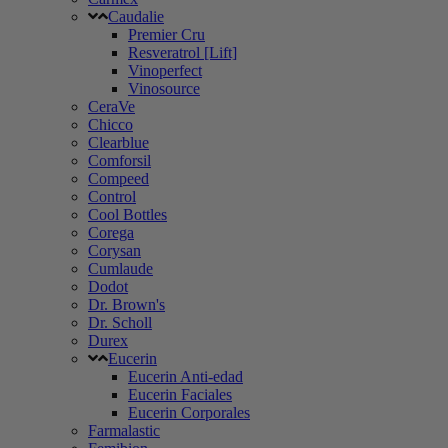
Caudalie
Premier Cru
Resveratrol [Lift]
Vinoperfect
Vinosource
CeraVe
Chicco
Clearblue
Comforsil
Compeed
Control
Cool Bottles
Corega
Corysan
Cumlaude
Dodot
Dr. Brown's
Dr. Scholl
Durex
Eucerin
Eucerin Anti-edad
Eucerin Faciales
Eucerin Corporales
Farmalastic