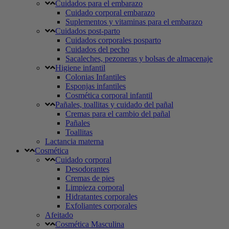
Cuidados para el embarazo
Cuidado corporal embarazo
Suplementos y vitaminas para el embarazo
Cuidados post-parto
Cuidados corporales posparto
Cuidados del pecho
Sacaleches, pezoneras y bolsas de almacenaje
Higiene infantil
Colonias Infantiles
Esponjas infantiles
Cosmética corporal infantil
Pañales, toallitas y cuidado del pañal
Cremas para el cambio del pañal
Pañales
Toallitas
Lactancia materna
Cosmética
Cuidado corporal
Desodorantes
Cremas de pies
Limpieza corporal
Hidratantes corporales
Exfoliantes corporales
Afeitado
Cosmética Masculina