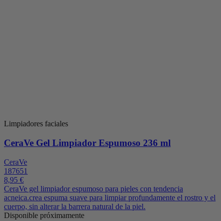
Limpiadores faciales
CeraVe Gel Limpiador Espumoso 236 ml
CeraVe
187651
8,95 €
CeraVe gel limpiador espumoso para pieles con tendencia
acneica.crea espuma suave para limpiar profundamente el rostro y el
cuerpo, sin alterar la barrera natural de la piel.
Disponible próximamente