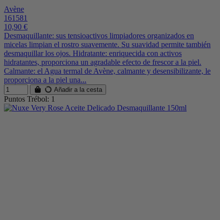
Avène
161581
10,90 €
Desmaquillante: sus tensioactivos limpiadores organizados en
micelas limpian el rostro suavemente. Su suavidad permite también
desmaquillar los ojos. Hidratante: enriquecida con activos
hidratantes, proporciona un agradable efecto de frescor a la piel.
Calmante: el Agua termal de Avène, calmante y desensibilizante, le
proporciona a la piel una...
Añadir a la cesta
Puntos Trébol: 1