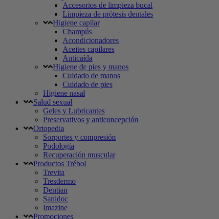
Accesorios de limpieza bucal
Limpieza de prótesis dentales
Higiene capilar
Champús
Acondicionadores
Aceites capilares
Anticaída
Higiene de pies y manos
Cuidado de manos
Cuidado de pies
Higiene nasal
Salud sexual
Geles y Lubricantes
Preservativos y anticoncepción
Ortopedia
Sorportes y compresión
Podología
Recuperación muscular
Productos Trébol
Trevita
Tresdermo
Dentian
Sanidoc
Imazine
Promociones