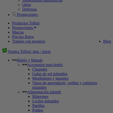
Suplementos alimenticios
Otros
Defensas
Promociones
Productos Trébol
Promociones
Marcas
Precios Bajos
Trabaja con nosotros
Blog
Puntos Trébol: 4pts / únete
Bebés y Mamás
Accesorios para bebés
Chupetes
Gafas de sol infantiles
Mordedores y juguetes
Vasos de aprendizaje, vajillas y cubiertos
infantiles
Alimentación infantil
Biberones
Leches infantiles
Papillas
Potitos