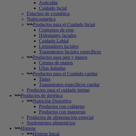
Anticaída
Cuidado facial
Estuches de cosmética
Nutricosmetica
Productos para el Cuidado facial
Contornos de ojos
Hidratantes faciales
Cuidado Labial
Limpiadores faciales
Tratamientos faciales específicos
Productos para pies y manos
Cremas de manos
Uñas dañadas
Productos para el Cuidado capilar
Tintes
Tratamientos específicos capilar
Productos para el cuidado íntimo
Productos de dietética
Nutrición Deportiva
Productos con colágeno
Productos con magnesio
Productos de alimentación especial
Suplementos alimenticios
Higiene
Higiene bucal