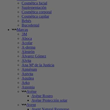
Cosmética facial
Suplementación
Cosmética corporal
Cosmética capilar
Bebés
Bucodental
Marcas
3M
Aboca
Acofar
A-derma
Almirón
Álvarez Gómez
Alvita
Ana Mª de la Justicia
Apisérum
Apivita
Aquilea
Arko
Ausonia
Avène
Avène Rostro
Avéne Protección solar
Avent
Avent Natural Response