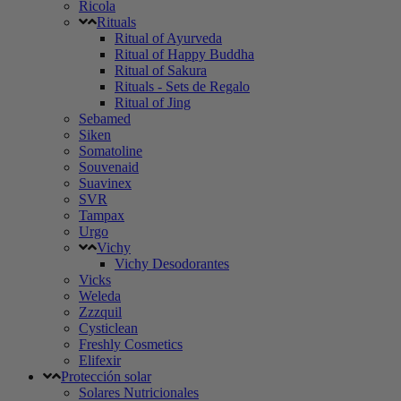
Ricola
Rituals
Ritual of Ayurveda
Ritual of Happy Buddha
Ritual of Sakura
Rituals - Sets de Regalo
Ritual of Jing
Sebamed
Siken
Somatoline
Souvenaid
Suavinex
SVR
Tampax
Urgo
Vichy
Vichy Desodorantes
Vicks
Weleda
Zzzquil
Cysticlean
Freshly Cosmetics
Elifexir
Protección solar
Solares Nutricionales