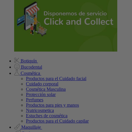
Botiquín
Bucodental
Cosmética
Productos para el Cuidado facial
Cuidado corporal
Cosmética Masculina
Protección solar
Perfumes
Productos para pies y manos
Nutricosmetica
Estuches de cosmética
Productos para el Cuidado capilar
Maquillaje