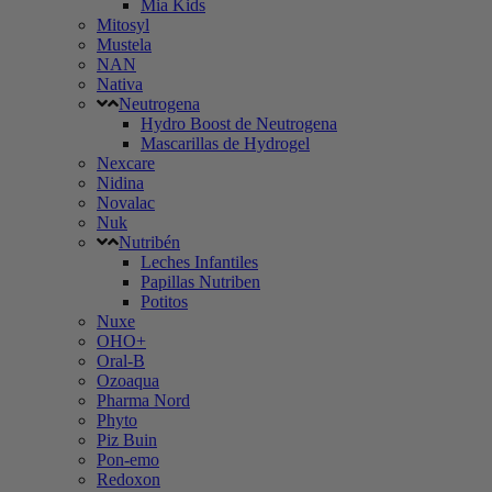
Mia Kids
Mitosyl
Mustela
NAN
Nativa
Neutrogena
Hydro Boost de Neutrogena
Mascarillas de Hydrogel
Nexcare
Nidina
Novalac
Nuk
Nutribén
Leches Infantiles
Papillas Nutriben
Potitos
Nuxe
OHO+
Oral-B
Ozoaqua
Pharma Nord
Phyto
Piz Buin
Pon-emo
Redoxon