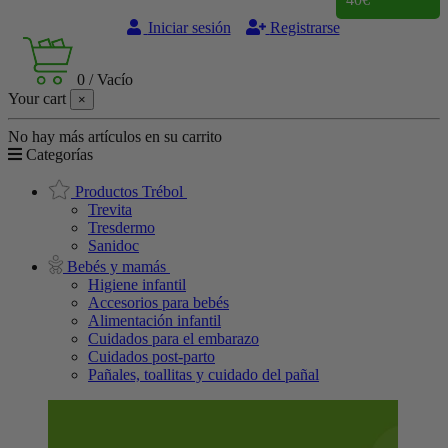
Iniciar sesión
Registrarse
0
/
Vacío
Your cart
×
No hay más artículos en su carrito
Categorías
Productos Trébol
Trevita
Tresdermo
Sanidoc
Bebés y mamás
Higiene infantil
Accesorios para bebés
Alimentación infantil
Cuidados para el embarazo
Cuidados post-parto
Pañales, toallitas y cuidado del pañal