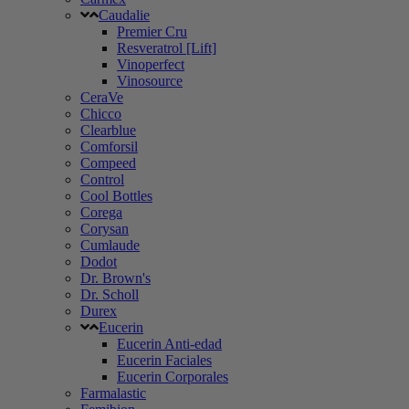
Caudalie
Premier Cru
Resveratrol [Lift]
Vinoperfect
Vinosource
CeraVe
Chicco
Clearblue
Comforsil
Compeed
Control
Cool Bottles
Corega
Corysan
Cumlaude
Dodot
Dr. Brown's
Dr. Scholl
Durex
Eucerin
Eucerin Anti-edad
Eucerin Faciales
Eucerin Corporales
Farmalastic