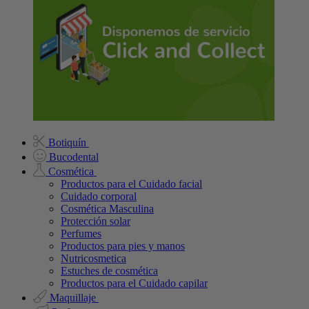
Botiquín
Bucodental
Cosmética
Productos para el Cuidado facial
Cuidado corporal
Cosmética Masculina
Protección solar
Perfumes
Productos para pies y manos
Nutricosmetica
Estuches de cosmética
Productos para el Cuidado capilar
Maquillaje