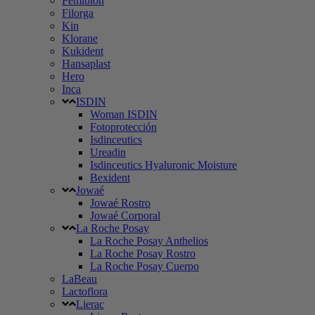
Femibion
Filorga
Kin
Klorane
Kukident
Hansaplast
Hero
Inca
ISDIN
Woman ISDIN
Fotoprotección
Isdinceutics
Ureadin
Isdinceutics Hyaluronic Moisture
Bexident
Jowaé
Jowaé Rostro
Jowaé Corporal
La Roche Posay
La Roche Posay Anthelios
La Roche Posay Rostro
La Roche Posay Cuerpo
LaBeau
Lactoflora
Lierac