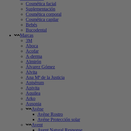
Cosmética facial
Suplementación
Cosmética corporal
Cosmética capilar
Bebés
Bucodental
Marcas
3M
Aboca
Acofar
A-derma
Almirón
Álvarez Gómez
Alvita
Ana Mª de la Justicia
Apisérum
Apivita
Aquilea
Arko
Ausonia
Avène
Avène Rostro
Avéne Protección solar
Avent
Avent Natural Response