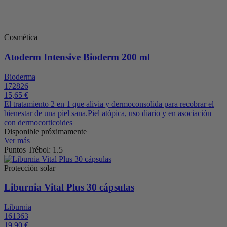
Cosmética
Atoderm Intensive Bioderm 200 ml
Bioderma
172826
15,65 €
El tratamiento 2 en 1 que alivia y dermoconsolida para recobrar el
bienestar de una piel sana.Piel atópica, uso diario y en asociación
con dermocorticoides
Disponible próximamente
Ver más
Puntos Trébol: 1.5
Protección solar
Liburnia Vital Plus 30 cápsulas
Liburnia
161363
19,90 €