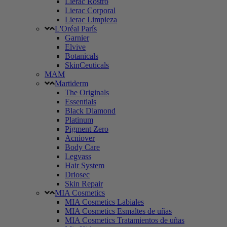
Lierac Rostro
Lierac Corporal
Lierac Limpieza
L'Oréal París
Garnier
Elvive
Botanicals
SkinCeuticals
MAM
Martiderm
The Originals
Essentials
Black Diamond
Platinum
Pigment Zero
Acniover
Body Care
Legvass
Hair System
Driosec
Skin Repair
MIA Cosmetics
MIA Cosmetics Labiales
MIA Cosmetics Esmaltes de uñas
MIA Cosmetics Tratamientos de uñas