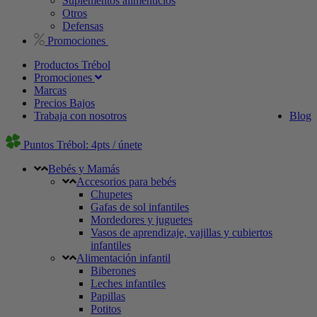
Suplementos alimenticios
Otros
Defensas
Promociones
Productos Trébol
Promociones
Marcas
Precios Bajos
Trabaja con nosotros
Blog
Puntos Trébol: 4pts / únete
Bebés y Mamás
Accesorios para bebés
Chupetes
Gafas de sol infantiles
Mordedores y juguetes
Vasos de aprendizaje, vajillas y cubiertos
infantiles
Alimentación infantil
Biberones
Leches infantiles
Papillas
Potitos