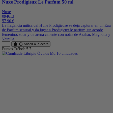
Nuxe Prodigieux Le Parfum 50 ml
Nuxe
094613
57,90 €
La fragancia mítica del Huile Prodigieuse se deja capturar en un Eau
de Parfum sensual y da lugar a Prodigieux le parfum, un acorde
femenino, solar y de arena caliente con notas de Azahar, Magnolia y
Vainilla.
Añadir a la cesta
Puntos Trébol: 5.7