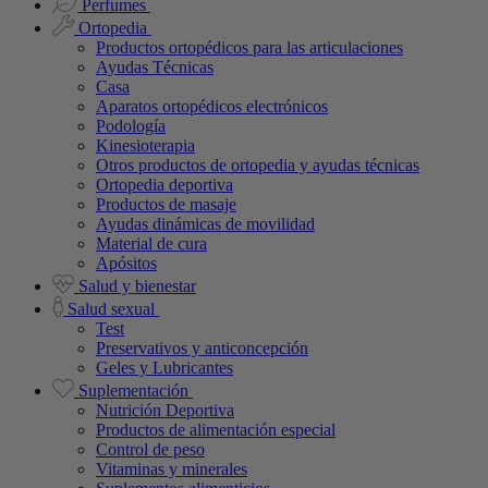
Perfumes
Ortopedia
Productos ortopédicos para las articulaciones
Ayudas Técnicas
Casa
Aparatos ortopédicos electrónicos
Podología
Kinesioterapia
Otros productos de ortopedia y ayudas técnicas
Ortopedia deportiva
Productos de masaje
Ayudas dinámicas de movilidad
Material de cura
Apósitos
Salud y bienestar
Salud sexual
Test
Preservativos y anticoncepción
Geles y Lubricantes
Suplementación
Nutrición Deportiva
Productos de alimentación especial
Control de peso
Vitaminas y minerales