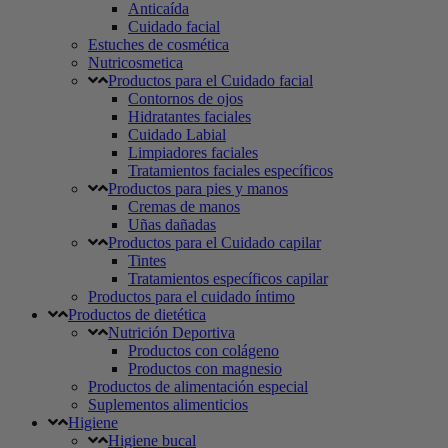
Anticaída
Cuidado facial
Estuches de cosmética
Nutricosmetica
Productos para el Cuidado facial
Contornos de ojos
Hidratantes faciales
Cuidado Labial
Limpiadores faciales
Tratamientos faciales específicos
Productos para pies y manos
Cremas de manos
Uñas dañadas
Productos para el Cuidado capilar
Tintes
Tratamientos específicos capilar
Productos para el cuidado íntimo
Productos de dietética
Nutrición Deportiva
Productos con colágeno
Productos con magnesio
Productos de alimentación especial
Suplementos alimenticios
Higiene
Higiene bucal