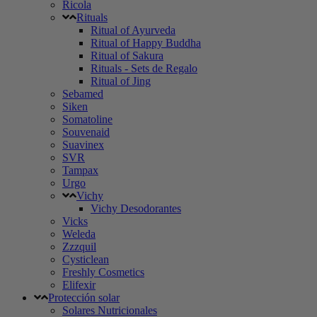
Ricola
Rituals
Ritual of Ayurveda
Ritual of Happy Buddha
Ritual of Sakura
Rituals - Sets de Regalo
Ritual of Jing
Sebamed
Siken
Somatoline
Souvenaid
Suavinex
SVR
Tampax
Urgo
Vichy
Vichy Desodorantes
Vicks
Weleda
Zzzquil
Cysticlean
Freshly Cosmetics
Elifexir
Protección solar
Solares Nutricionales