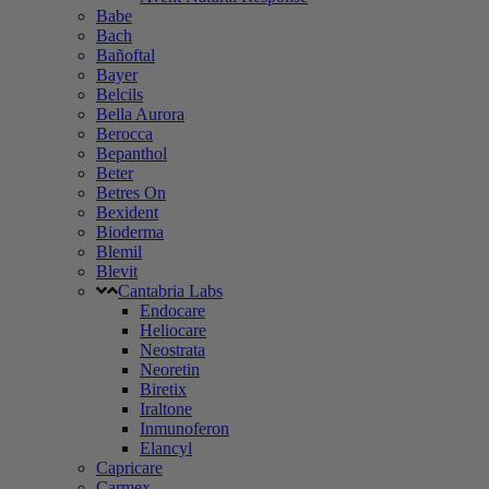
Babe
Bach
Bañoftal
Bayer
Belcils
Bella Aurora
Berocca
Bepanthol
Beter
Betres On
Bexident
Bioderma
Blemil
Blevit
Cantabria Labs
Endocare
Heliocare
Neostrata
Neoretin
Biretix
Iraltone
Inmunoferon
Elancyl
Capricare
Carmex