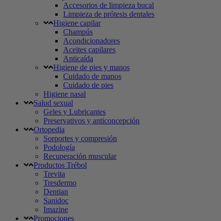
Accesorios de limpieza bucal
Limpieza de prótesis dentales
Higiene capilar
Champús
Acondicionadores
Aceites capilares
Anticaída
Higiene de pies y manos
Cuidado de manos
Cuidado de pies
Higiene nasal
Salud sexual
Geles y Lubricantes
Preservativos y anticoncepción
Ortopedia
Sorportes y compresión
Podología
Recuperación muscular
Productos Trébol
Trevita
Tresdermo
Dentian
Sanidoc
Imazine
Promociones