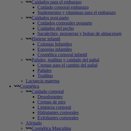
Cuidados para el embarazo
Cuidado corporal embarazo
Suplementos y vitaminas para el embarazo
Cuidados post-parto
Cuidados corporales posparto
Cuidados del pecho
Sacaleches, pezoneras y bolsas de almacenaje
Higiene infantil
Colonias Infantiles
Esponjas infantiles
Cosmética corporal infantil
Pañales, toallitas y cuidado del pañal
Cremas para el cambio del pañal
Pañales
Toallitas
Lactancia materna
Cosmética
Cuidado corporal
Desodorantes
Cremas de pies
Limpieza corporal
Hidratantes corporales
Exfoliantes corporales
Afeitado
Cosmética Masculina