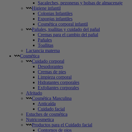
Sacaleches, pezoneras y bolsas de almacenaje
Higiene infantil
Colonias Infantiles
Esponjas infantiles
Cosmética corporal infantil
Pañales, toallitas y cuidado del pañal
Cremas para el cambio del pañal
Pañales
Toallitas
Lactancia materna
Cosmética
Cuidado corporal
Desodorantes
Cremas de pies
Limpieza corporal
Hidratantes corporales
Exfoliantes corporales
Afeitado
Cosmética Masculina
Anticaída
Cuidado facial
Estuches de cosmética
Nutricosmetica
Productos para el Cuidado facial
Contornos de ojos