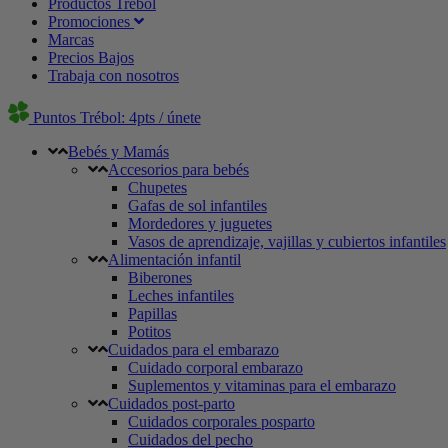
Productos Trébol
Promociones
Marcas
Precios Bajos
Trabaja con nosotros
Puntos Trébol: 4pts / únete
Bebés y Mamás
Accesorios para bebés
Chupetes
Gafas de sol infantiles
Mordedores y juguetes
Vasos de aprendizaje, vajillas y cubiertos infantiles
Alimentación infantil
Biberones
Leches infantiles
Papillas
Potitos
Cuidados para el embarazo
Cuidado corporal embarazo
Suplementos y vitaminas para el embarazo
Cuidados post-parto
Cuidados corporales posparto
Cuidados del pecho