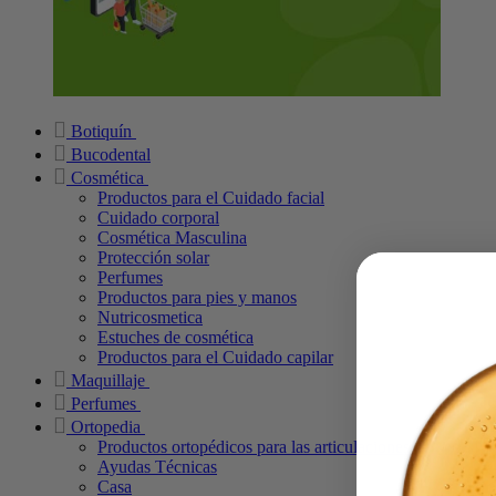
Botiquín
Bucodental
Cosmética
Productos para el Cuidado facial
Cuidado corporal
Cosmética Masculina
Protección solar
Perfumes
Productos para pies y manos
Nutricosmetica
Estuches de cosmética
Productos para el Cuidado capilar
Maquillaje
Perfumes
Ortopedia
Productos ortopédicos para las articulaciones
Ayudas Técnicas
Casa