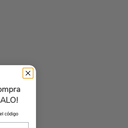
compra
GALO!
 el código