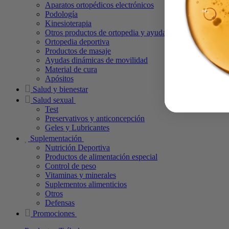
Aparatos ortopédicos electrónicos
Podología
Kinesioterapia
Otros productos de ortopedia y ayudas técnicas
Ortopedia deportiva
Productos de masaje
Ayudas dinámicas de movilidad
Material de cura
Apósitos
Salud y bienestar
Salud sexual
Test
Preservativos y anticoncepción
Geles y Lubricantes
Suplementación
Nutrición Deportiva
Productos de alimentación especial
Control de peso
Vitaminas y minerales
Suplementos alimenticios
Otros
Defensas
Promociones