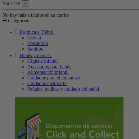
Your cart
×
No hay más artículos en su carrito
Categorías
Productos Trébol
Trevita
Tresdermo
Sanidoc
Bebés y mamás
Higiene infantil
Accesorios para bebés
Alimentación infantil
Cuidados para el embarazo
Cuidados post-parto
Pañales, toallitas y cuidado del pañal