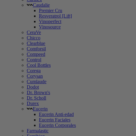
Caudalie
Premier Cru
Resveratrol [Lift]
Vinoperfect
Vinosource
CeraVe
Chicco
Clearblue
Comforsil
Compeed
Control
Cool Bottles
Corega
Corysan
Cumlaude
Dodot
Dr. Brown's
Dr. Scholl
Durex
Eucerin
Eucerin Anti-edad
Eucerin Faciales
Eucerin Corporales
Farmalastic