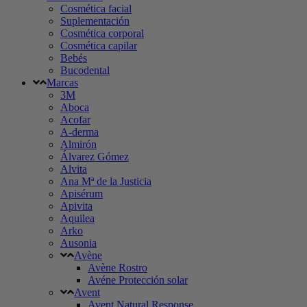
Cosmética facial
Suplementación
Cosmética corporal
Cosmética capilar
Bebés
Bucodental
Marcas
3M
Aboca
Acofar
A-derma
Almirón
Álvarez Gómez
Alvita
Ana Mª de la Justicia
Apisérum
Apivita
Aquilea
Arko
Ausonia
Avène
Avène Rostro
Avéne Protección solar
Avent
Avent Natural Response