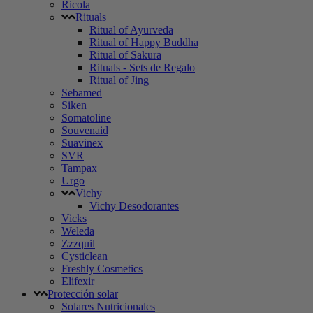
Ricola
Rituals
Ritual of Ayurveda
Ritual of Happy Buddha
Ritual of Sakura
Rituals - Sets de Regalo
Ritual of Jing
Sebamed
Siken
Somatoline
Souvenaid
Suavinex
SVR
Tampax
Urgo
Vichy
Vichy Desodorantes
Vicks
Weleda
Zzzquil
Cysticlean
Freshly Cosmetics
Elifexir
Protección solar
Solares Nutricionales