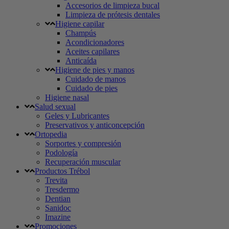
Accesorios de limpieza bucal
Limpieza de prótesis dentales
Higiene capilar
Champús
Acondicionadores
Aceites capilares
Anticaída
Higiene de pies y manos
Cuidado de manos
Cuidado de pies
Higiene nasal
Salud sexual
Geles y Lubricantes
Preservativos y anticoncepción
Ortopedia
Sorportes y compresión
Podología
Recuperación muscular
Productos Trébol
Trevita
Tresdermo
Dentian
Sanidoc
Imazine
Promociones