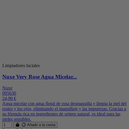
Limpiadores faciales
Nuxe Very Rose Agua Micelar...
Nuxe
095630
24,90 €
Agua micelar con agua floral de rosa desmaquilla y limpia la piel del
rostro y los ojos, eliminando el maquillaje y las impurezas. Gracias a
su fórmula rica en ingredientes de origen natural, es ideal para las
pieles sensibles.
Añadir a la cesta