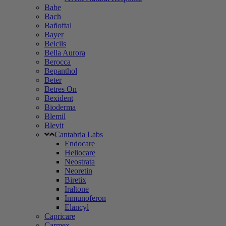
Babe
Bach
Bañoftal
Bayer
Belcils
Bella Aurora
Berocca
Bepanthol
Beter
Betres On
Bexident
Bioderma
Blemil
Blevit
Cantabria Labs
Endocare
Heliocare
Neostrata
Neoretin
Biretix
Iraltone
Inmunoferon
Elancyl
Capricare
Carmex