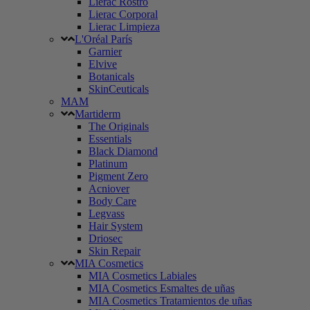
Lierac Rostro
Lierac Corporal
Lierac Limpieza
L'Oréal París
Garnier
Elvive
Botanicals
SkinCeuticals
MAM
Martiderm
The Originals
Essentials
Black Diamond
Platinum
Pigment Zero
Acniover
Body Care
Legvass
Hair System
Driosec
Skin Repair
MIA Cosmetics
MIA Cosmetics Labiales
MIA Cosmetics Esmaltes de uñas
MIA Cosmetics Tratamientos de uñas