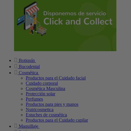
Botiquín
Bucodental
Cosmética
Productos para el Cuidado facial
Cuidado corporal
Cosmética Masculina
Protección solar
Perfumes
Productos para pies y manos
Nutricosmetica
Estuches de cosmética
Productos para el Cuidado capilar
Maquillaje