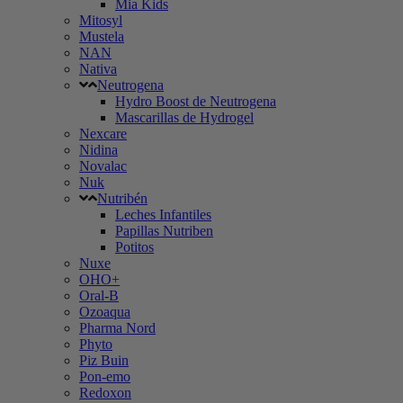
Mia Kids
Mitosyl
Mustela
NAN
Nativa
Neutrogena
Hydro Boost de Neutrogena
Mascarillas de Hydrogel
Nexcare
Nidina
Novalac
Nuk
Nutribén
Leches Infantiles
Papillas Nutriben
Potitos
Nuxe
OHO+
Oral-B
Ozoaqua
Pharma Nord
Phyto
Piz Buin
Pon-emo
Redoxon