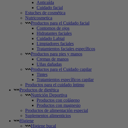
Anticaída
Cuidado facial
Estuches de cosmética
Nutricosmetica
Productos para el Cuidado facial
Contornos de ojos
Hidratantes faciales
Cuidado Labial
Limpiadores faciales
Tratamientos faciales específicos
Productos para pies y manos
Cremas de manos
Uñas dañadas
Productos para el Cuidado capilar
Tintes
Tratamientos específicos capilar
Productos para el cuidado íntimo
Productos de dietética
Nutrición Deportiva
Productos con colágeno
Productos con magnesio
Productos de alimentación especial
Suplementos alimenticios
Higiene
Higiene bucal