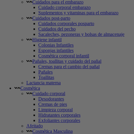
Cuidados para el embarazo
Cuidado corporal embarazo
Suplementos y vitaminas para el embarazo
Cuidados post-parto
Cuidados corporales posparto
Cuidados del pecho
Sacaleches, pezoneras y bolsas de almacenaje
Higiene infantil
Colonias Infantiles
Esponjas infantiles
Cosmética corporal infantil
Pañales, toallitas y cuidado del pañal
Cremas para el cambio del pañal
Pañales
Toallitas
Lactancia materna
Cosmética
Cuidado corporal
Desodorantes
Cremas de pies
Limpieza corporal
Hidratantes corporales
Exfoliantes corporales
Afeitado
Cosmética Masculina