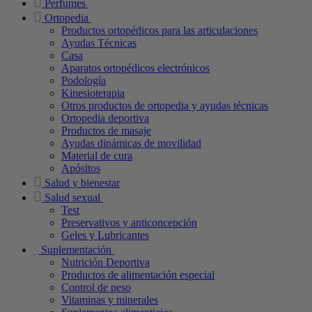
Perfumes
Ortopedia
Productos ortopédicos para las articulaciones
Ayudas Técnicas
Casa
Aparatos ortopédicos electrónicos
Podología
Kinesioterapia
Otros productos de ortopedia y ayudas técnicas
Ortopedia deportiva
Productos de masaje
Ayudas dinámicas de movilidad
Material de cura
Apósitos
Salud y bienestar
Salud sexual
Test
Preservativos y anticoncepción
Geles y Lubricantes
Suplementación
Nutrición Deportiva
Productos de alimentación especial
Control de peso
Vitaminas y minerales