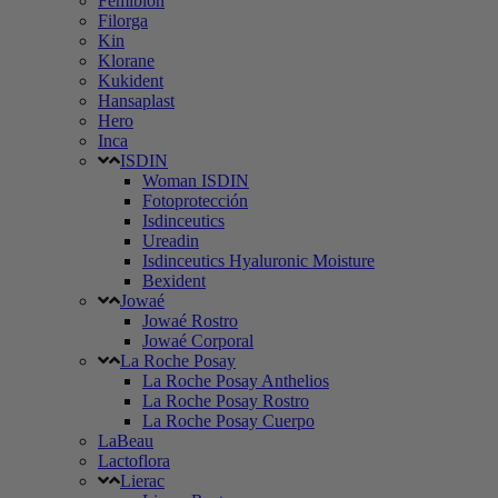
Femibion
Filorga
Kin
Klorane
Kukident
Hansaplast
Hero
Inca
ISDIN
Woman ISDIN
Fotoprotección
Isdinceutics
Ureadin
Isdinceutics Hyaluronic Moisture
Bexident
Jowaé
Jowaé Rostro
Jowaé Corporal
La Roche Posay
La Roche Posay Anthelios
La Roche Posay Rostro
La Roche Posay Cuerpo
LaBeau
Lactoflora
Lierac