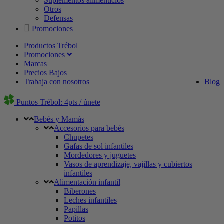
Suplementos alimenticios
Otros
Defensas
Promociones
Productos Trébol
Promociones
Marcas
Precios Bajos
Trabaja con nosotros
Blog
Puntos Trébol: 4pts / únete
Bebés y Mamás
Accesorios para bebés
Chupetes
Gafas de sol infantiles
Mordedores y juguetes
Vasos de aprendizaje, vajillas y cubiertos
infantiles
Alimentación infantil
Biberones
Leches infantiles
Papillas
Potitos