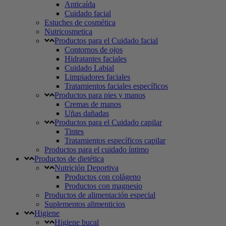
Anticaída
Cuidado facial
Estuches de cosmética
Nutricosmetica
Productos para el Cuidado facial
Contornos de ojos
Hidratantes faciales
Cuidado Labial
Limpiadores faciales
Tratamientos faciales específicos
Productos para pies y manos
Cremas de manos
Uñas dañadas
Productos para el Cuidado capilar
Tintes
Tratamientos específicos capilar
Productos para el cuidado íntimo
Productos de dietética
Nutrición Deportiva
Productos con colágeno
Productos con magnesio
Productos de alimentación especial
Suplementos alimenticios
Higiene
Higiene bucal