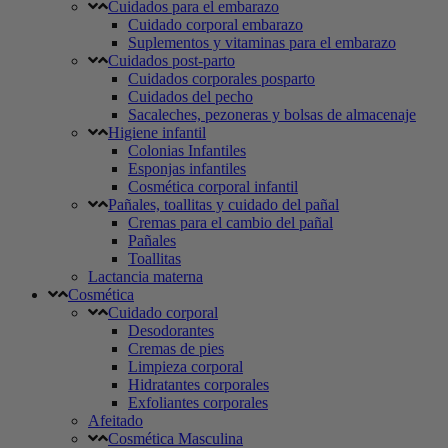
Cuidados para el embarazo
Cuidado corporal embarazo
Suplementos y vitaminas para el embarazo
Cuidados post-parto
Cuidados corporales posparto
Cuidados del pecho
Sacaleches, pezoneras y bolsas de almacenaje
Higiene infantil
Colonias Infantiles
Esponjas infantiles
Cosmética corporal infantil
Pañales, toallitas y cuidado del pañal
Cremas para el cambio del pañal
Pañales
Toallitas
Lactancia materna
Cosmética
Cuidado corporal
Desodorantes
Cremas de pies
Limpieza corporal
Hidratantes corporales
Exfoliantes corporales
Afeitado
Cosmética Masculina