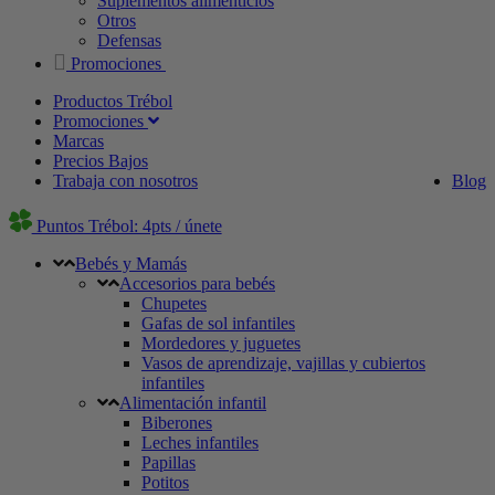
Suplementos alimenticios
Otros
Defensas
Promociones
Productos Trébol
Promociones
Marcas
Precios Bajos
Trabaja con nosotros
Blog
Puntos Trébol: 4pts / únete
Bebés y Mamás
Accesorios para bebés
Chupetes
Gafas de sol infantiles
Mordedores y juguetes
Vasos de aprendizaje, vajillas y cubiertos
infantiles
Alimentación infantil
Biberones
Leches infantiles
Papillas
Potitos