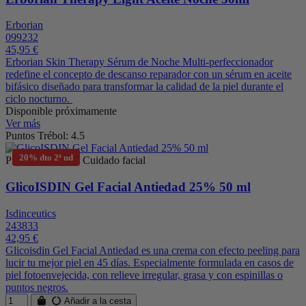
Erborian
099232
45,95 €
Erborian Skin Therapy Sérum de Noche Multi-perfeccionador
redefine el concepto de descanso reparador con un sérum en aceite
bifásico diseñado para transformar la calidad de la piel durante el
ciclo nocturno.
Disponible próximamente
Ver más
Puntos Trébol: 4.5
20% dto 2ª ud
Productos para el Cuidado facial
GlicoISDIN Gel Facial Antiedad 25% 50 ml
Isdinceutics
243833
42,95 €
Glicoisdin Gel Facial Antiedad es una crema con efecto peeling para
lucir tu mejor piel en 45 días. Especialmente formulada en casos de
piel fotoenvejecida, con relieve irregular, grasa y con espinillas o
puntos negros.
Añadir a la cesta