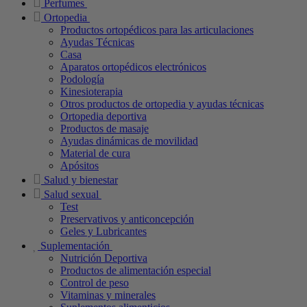
Perfumes
Ortopedia
Productos ortopédicos para las articulaciones
Ayudas Técnicas
Casa
Aparatos ortopédicos electrónicos
Podología
Kinesioterapia
Otros productos de ortopedia y ayudas técnicas
Ortopedia deportiva
Productos de masaje
Ayudas dinámicas de movilidad
Material de cura
Apósitos
Salud y bienestar
Salud sexual
Test
Preservativos y anticoncepción
Geles y Lubricantes
Suplementación
Nutrición Deportiva
Productos de alimentación especial
Control de peso
Vitaminas y minerales