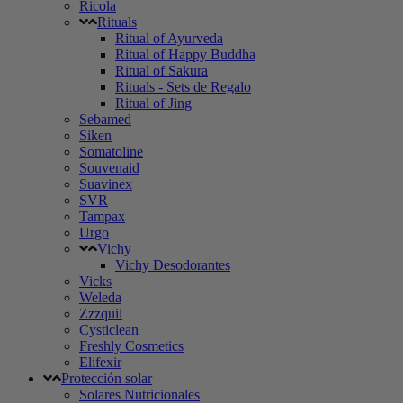
Ricola
Rituals
Ritual of Ayurveda
Ritual of Happy Buddha
Ritual of Sakura
Rituals - Sets de Regalo
Ritual of Jing
Sebamed
Siken
Somatoline
Souvenaid
Suavinex
SVR
Tampax
Urgo
Vichy
Vichy Desodorantes
Vicks
Weleda
Zzzquil
Cysticlean
Freshly Cosmetics
Elifexir
Protección solar
Solares Nutricionales