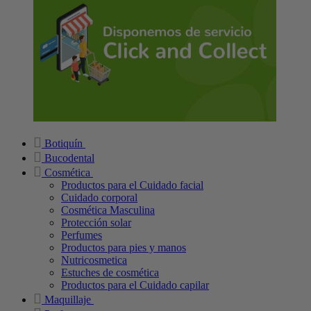
Botiquín
Bucodental
Cosmética
Productos para el Cuidado facial
Cuidado corporal
Cosmética Masculina
Protección solar
Perfumes
Productos para pies y manos
Nutricosmetica
Estuches de cosmética
Productos para el Cuidado capilar
Maquillaje