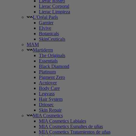
Lierac Rostro
Lierac Corporal
Lierac Limpieza
L'Oréal París
Garnier
Elvive
Botanicals
SkinCeuticals
MAM
Martiderm
The Originals
Essentials
Black Diamond
Platinum
Pigment Zero
Acniover
Body Care
Legvass
Hair System
Driosec
Skin Repair
MIA Cosmetics
MIA Cosmetics Labiales
MIA Cosmetics Esmaltes de uñas
MIA Cosmetics Tratamientos de uñas