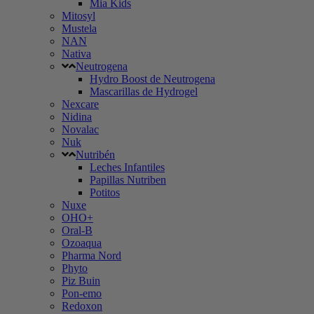
Mia Kids
Mitosyl
Mustela
NAN
Nativa
Neutrogena
Hydro Boost de Neutrogena
Mascarillas de Hydrogel
Nexcare
Nidina
Novalac
Nuk
Nutribén
Leches Infantiles
Papillas Nutriben
Potitos
Nuxe
OHO+
Oral-B
Ozoaqua
Pharma Nord
Phyto
Piz Buin
Pon-emo
Redoxon