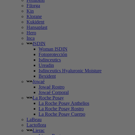
Femibion
Filorga
Kin
Klorane
Kukident
Hansaplast
Hero
Inca
ISDIN
Woman ISDIN
Fotoprotección
Isdinceutics
Ureadin
Isdinceutics Hyaluronic Moisture
Bexident
Jowaé
Jowaé Rostro
Jowaé Corporal
La Roche Posay
La Roche Posay Anthelios
La Roche Posay Rostro
La Roche Posay Cuerpo
LaBeau
Lactoflora
Lierac