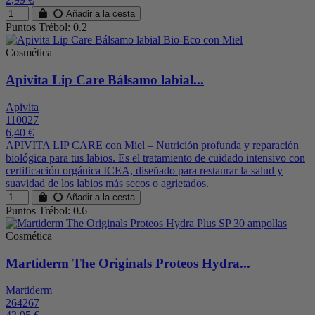
Añadir a la cesta
Puntos Trébol: 0.2
Cosmética
Apivita Lip Care Bálsamo labial...
Apivita
110027
6,40 €
APIVITA LIP CARE con Miel – Nutrición profunda y reparación
biológica para tus labios. Es el tratamiento de cuidado intensivo con
certificación orgánica ICEA, diseñado para restaurar la salud y
suavidad de los labios más secos o agrietados.
Añadir a la cesta
Puntos Trébol: 0.6
Cosmética
Martiderm The Originals Proteos Hydra...
Martiderm
264267