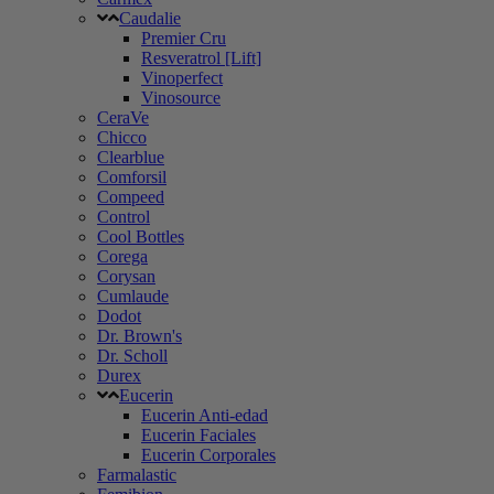
Caudalie
Premier Cru
Resveratrol [Lift]
Vinoperfect
Vinosource
CeraVe
Chicco
Clearblue
Comforsil
Compeed
Control
Cool Bottles
Corega
Corysan
Cumlaude
Dodot
Dr. Brown's
Dr. Scholl
Durex
Eucerin
Eucerin Anti-edad
Eucerin Faciales
Eucerin Corporales
Farmalastic