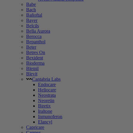
Babe
Bach
Bañoftal
Bayer
Belcils
Bella Aurora
Berocca
Bepanthol
Beter
Betres On
Bexident
Bioderma
Blemil
Blevit
Cantabria Labs
Endocare
Heliocare
Neostrata
Neoretin
Biretix
Iraltone
Inmunoferon
Elancyl
Capricare
Carmex