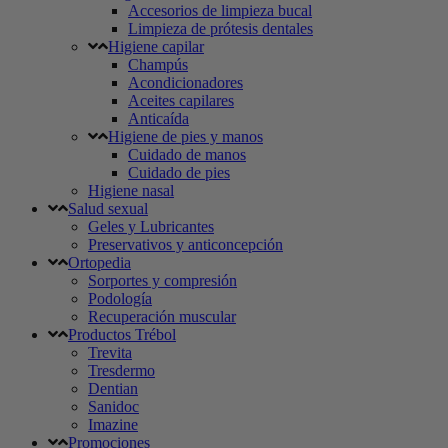
Accesorios de limpieza bucal
Limpieza de prótesis dentales
Higiene capilar
Champús
Acondicionadores
Aceites capilares
Anticaída
Higiene de pies y manos
Cuidado de manos
Cuidado de pies
Higiene nasal
Salud sexual
Geles y Lubricantes
Preservativos y anticoncepción
Ortopedia
Sorportes y compresión
Podología
Recuperación muscular
Productos Trébol
Trevita
Tresdermo
Dentian
Sanidoc
Imazine
Promociones