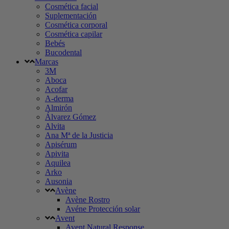
Cosmética facial
Suplementación
Cosmética corporal
Cosmética capilar
Bebés
Bucodental
Marcas
3M
Aboca
Acofar
A-derma
Almirón
Álvarez Gómez
Alvita
Ana Mª de la Justicia
Apisérum
Apivita
Aquilea
Arko
Ausonia
Avène
Avène Rostro
Avéne Protección solar
Avent
Avent Natural Response