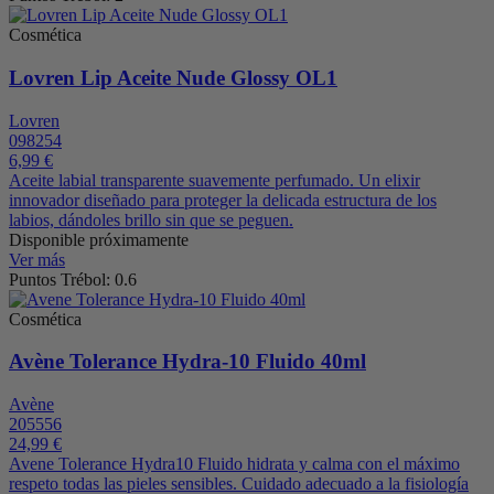
Cosmética
Lovren Lip Aceite Nude Glossy OL1
Lovren
098254
6,99 €
Aceite labial transparente suavemente perfumado. Un elixir
innovador diseñado para proteger la delicada estructura de los
labios, dándoles brillo sin que se peguen.
Disponible próximamente
Ver más
Puntos Trébol: 0.6
Cosmética
Avène Tolerance Hydra-10 Fluido 40ml
Avène
205556
24,99 €
Avene Tolerance Hydra10 Fluido hidrata y calma con el máximo
respeto todas las pieles sensibles. Cuidado adecuado a la fisiología