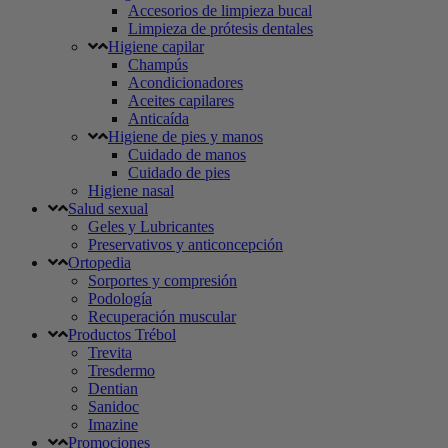
Accesorios de limpieza bucal
Limpieza de prótesis dentales
Higiene capilar
Champús
Acondicionadores
Aceites capilares
Anticaída
Higiene de pies y manos
Cuidado de manos
Cuidado de pies
Higiene nasal
Salud sexual
Geles y Lubricantes
Preservativos y anticoncepción
Ortopedia
Sorportes y compresión
Podología
Recuperación muscular
Productos Trébol
Trevita
Tresdermo
Dentian
Sanidoc
Imazine
Promociones