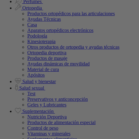
Perfumes
Ortopedia
Productos ortopédicos para las articulaciones
Ayudas Técnicas
Casa
Aparatos ortopédicos electrónicos
Podología
Kinesioterapia
Otros productos de ortopedia y ayudas técnicas
Ortopedia deportiva
Productos de masaje
Ayudas dinámicas de movilidad
Material de cura
Apósitos
Salud y bienestar
Salud sexual
Test
Preservativos y anticoncepción
Geles y Lubricantes
Suplementación
Nutrición Deportiva
Productos de alimentación especial
Control de peso
Vitaminas y minerales