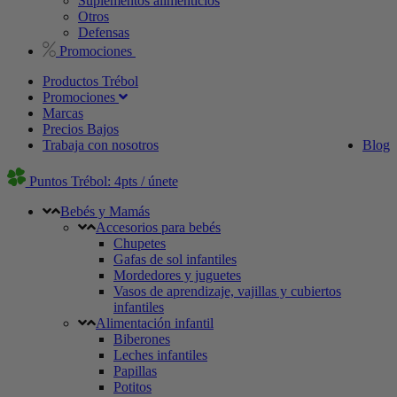
Suplementos alimenticios
Otros
Defensas
Promociones
Productos Trébol
Promociones
Marcas
Precios Bajos
Trabaja con nosotros
Blog
Puntos Trébol: 4pts / únete
Bebés y Mamás
Accesorios para bebés
Chupetes
Gafas de sol infantiles
Mordedores y juguetes
Vasos de aprendizaje, vajillas y cubiertos
infantiles
Alimentación infantil
Biberones
Leches infantiles
Papillas
Potitos