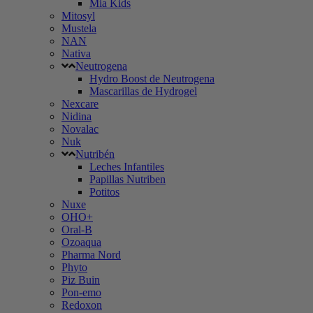
Mia Kids
Mitosyl
Mustela
NAN
Nativa
Neutrogena
Hydro Boost de Neutrogena
Mascarillas de Hydrogel
Nexcare
Nidina
Novalac
Nuk
Nutribén
Leches Infantiles
Papillas Nutriben
Potitos
Nuxe
OHO+
Oral-B
Ozoaqua
Pharma Nord
Phyto
Piz Buin
Pon-emo
Redoxon