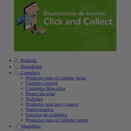
Botiquín
Bucodental
Cosmética
Productos para el Cuidado facial
Cuidado corporal
Cosmética Masculina
Protección solar
Perfumes
Productos para pies y manos
Nutricosmetica
Estuches de cosmética
Productos para el Cuidado capilar
Maquillaje