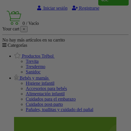
Iniciar sesión
Registrarse
0
/
Vacío
Your cart
×
No hay más artículos en su carrito
Categorías
Productos Trébol
Trevita
Tresdermo
Sanidoc
Bebés y mamás
Higiene infantil
Accesorios para bebés
Alimentación infantil
Cuidados para el embarazo
Cuidados post-parto
Pañales, toallitas y cuidado del pañal