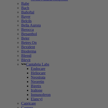
Babe
Bach
Bañoftal
Bayer
Belcils
Bella Aurora
Berocca
Bepanthol
Beter
Betres On
Bexident
Bioderma
Blemil
Blevit
Cantabria Labs
Endocare
Heliocare
Neostrata
Neoretin
Biretix
Iraltone
Inmunoferon
Elancyl
Capricare
Carmex