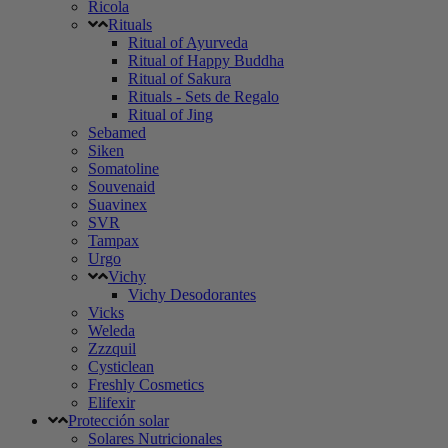
Ricola
Rituals
Ritual of Ayurveda
Ritual of Happy Buddha
Ritual of Sakura
Rituals - Sets de Regalo
Ritual of Jing
Sebamed
Siken
Somatoline
Souvenaid
Suavinex
SVR
Tampax
Urgo
Vichy
Vichy Desodorantes
Vicks
Weleda
Zzzquil
Cysticlean
Freshly Cosmetics
Elifexir
Protección solar
Solares Nutricionales