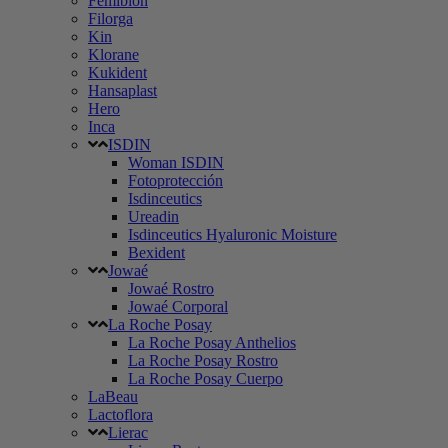
Femibion
Filorga
Kin
Klorane
Kukident
Hansaplast
Hero
Inca
ISDIN
Woman ISDIN
Fotoprotección
Isdinceutics
Ureadin
Isdinceutics Hyaluronic Moisture
Bexident
Jowaé
Jowaé Rostro
Jowaé Corporal
La Roche Posay
La Roche Posay Anthelios
La Roche Posay Rostro
La Roche Posay Cuerpo
LaBeau
Lactoflora
Lierac