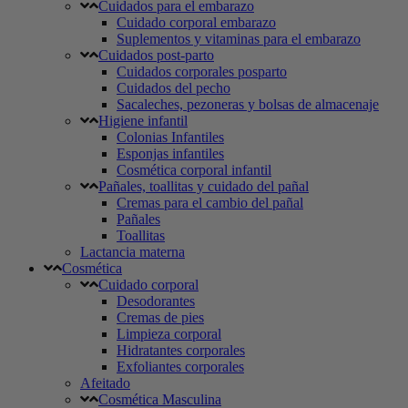
Cuidados para el embarazo
Cuidado corporal embarazo
Suplementos y vitaminas para el embarazo
Cuidados post-parto
Cuidados corporales posparto
Cuidados del pecho
Sacaleches, pezoneras y bolsas de almacenaje
Higiene infantil
Colonias Infantiles
Esponjas infantiles
Cosmética corporal infantil
Pañales, toallitas y cuidado del pañal
Cremas para el cambio del pañal
Pañales
Toallitas
Lactancia materna
Cosmética
Cuidado corporal
Desodorantes
Cremas de pies
Limpieza corporal
Hidratantes corporales
Exfoliantes corporales
Afeitado
Cosmética Masculina