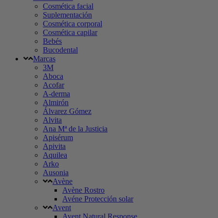
Cosmética facial
Suplementación
Cosmética corporal
Cosmética capilar
Bebés
Bucodental
Marcas
3M
Aboca
Acofar
A-derma
Almirón
Álvarez Gómez
Alvita
Ana Mª de la Justicia
Apisérum
Apivita
Aquilea
Arko
Ausonia
Avène
Avène Rostro
Avéne Protección solar
Avent
Avent Natural Response