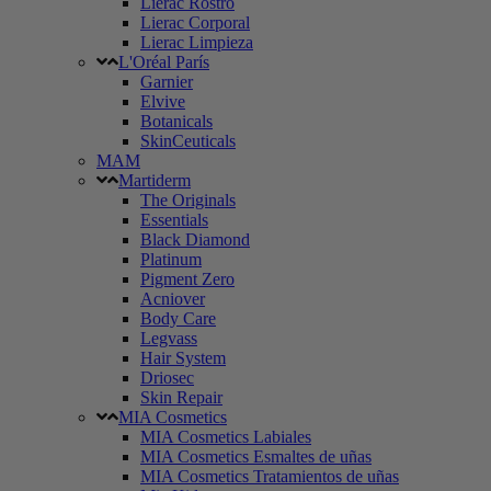
Lierac Rostro
Lierac Corporal
Lierac Limpieza
L'Oréal París
Garnier
Elvive
Botanicals
SkinCeuticals
MAM
Martiderm
The Originals
Essentials
Black Diamond
Platinum
Pigment Zero
Acniover
Body Care
Legvass
Hair System
Driosec
Skin Repair
MIA Cosmetics
MIA Cosmetics Labiales
MIA Cosmetics Esmaltes de uñas
MIA Cosmetics Tratamientos de uñas