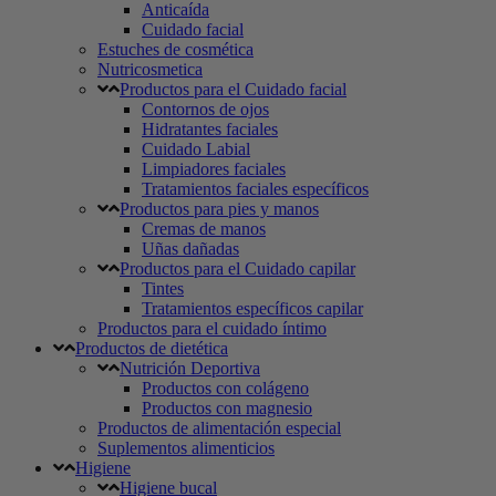
Anticaída
Cuidado facial
Estuches de cosmética
Nutricosmetica
Productos para el Cuidado facial
Contornos de ojos
Hidratantes faciales
Cuidado Labial
Limpiadores faciales
Tratamientos faciales específicos
Productos para pies y manos
Cremas de manos
Uñas dañadas
Productos para el Cuidado capilar
Tintes
Tratamientos específicos capilar
Productos para el cuidado íntimo
Productos de dietética
Nutrición Deportiva
Productos con colágeno
Productos con magnesio
Productos de alimentación especial
Suplementos alimenticios
Higiene
Higiene bucal