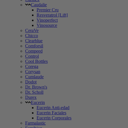
Caudalie
Premier Cru
Resveratrol [Lift]
Vinoperfect
Vinosource
CeraVe
Chicco
Clearblue
Comforsil
Compeed
Control
Cool Bottles
Corega
Corysan
Cumlaude
Dodot
Dr. Brown's
Dr. Scholl
Durex
Eucerin
Eucerin Anti-edad
Eucerin Faciales
Eucerin Corporales
Farmalastic