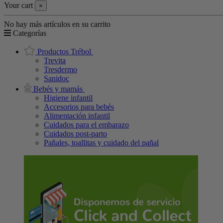
Your cart
×
No hay más artículos en su carrito
Categorías
Productos Trébol
Trevita
Tresdermo
Sanidoc
Bebés y mamás
Higiene infantil
Accesorios para bebés
Alimentación infantil
Cuidados para el embarazo
Cuidados post-parto
Pañales, toallitas y cuidado del pañal