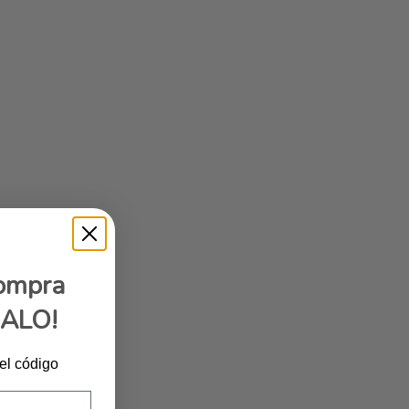
compra
GALO!
 el código