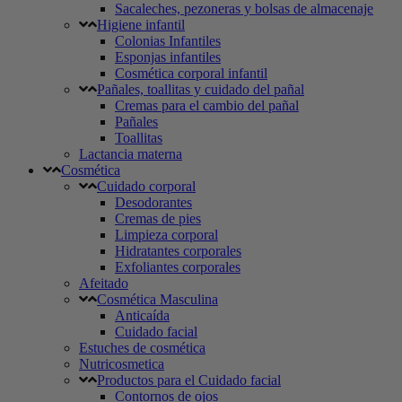
Sacaleches, pezoneras y bolsas de almacenaje
Higiene infantil
Colonias Infantiles
Esponjas infantiles
Cosmética corporal infantil
Pañales, toallitas y cuidado del pañal
Cremas para el cambio del pañal
Pañales
Toallitas
Lactancia materna
Cosmética
Cuidado corporal
Desodorantes
Cremas de pies
Limpieza corporal
Hidratantes corporales
Exfoliantes corporales
Afeitado
Cosmética Masculina
Anticaída
Cuidado facial
Estuches de cosmética
Nutricosmetica
Productos para el Cuidado facial
Contornos de ojos