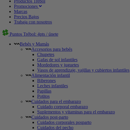
Productos Trébol
Promociones
Marcas
Precios Bajos
Trabaja con nosotros
Puntos Trébol: 4pts / únete
Bebés y Mamás
Accesorios para bebés
Chupetes
Gafas de sol infantiles
Mordedores y juguetes
Vasos de aprendizaje, vajillas y cubiertos infantiles
Alimentación infantil
Biberones
Leches infantiles
Papillas
Potitos
Cuidados para el embarazo
Cuidado corporal embarazo
Suplementos y vitaminas para el embarazo
Cuidados post-parto
Cuidados corporales posparto
Cuidados del pecho