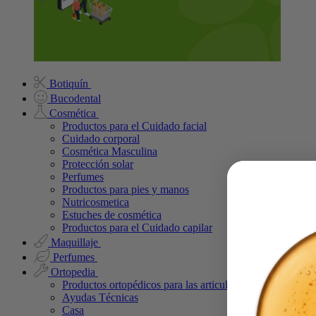
Botiquín
Bucodental
Cosmética
Productos para el Cuidado facial
Cuidado corporal
Cosmética Masculina
Protección solar
Perfumes
Productos para pies y manos
Nutricosmetica
Estuches de cosmética
Productos para el Cuidado capilar
Maquillaje
Perfumes
Ortopedia
Productos ortopédicos para las articulaciones
Ayudas Técnicas
Casa