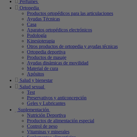
Perfumes
Ortopedia
Productos ortopédicos para las articulaciones
Ayudas Técnicas
Casa
Aparatos ortopédicos electrónicos
Podología
Kinesioterapia
Otros productos de ortopedia y ayudas técnicas
Ortopedia deportiva
Productos de masaje
Ayudas dinámicas de movilidad
Material de cura
Apósitos
Salud y bienestar
Salud sexual
Test
Preservativos y anticoncepción
Geles y Lubricantes
Suplementación
Nutrición Deportiva
Productos de alimentación especial
Control de peso
Vitaminas y minerales