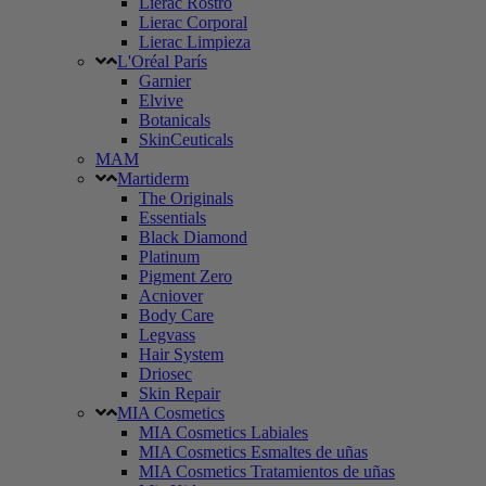
Lierac Rostro
Lierac Corporal
Lierac Limpieza
L'Oréal París
Garnier
Elvive
Botanicals
SkinCeuticals
MAM
Martiderm
The Originals
Essentials
Black Diamond
Platinum
Pigment Zero
Acniover
Body Care
Legvass
Hair System
Driosec
Skin Repair
MIA Cosmetics
MIA Cosmetics Labiales
MIA Cosmetics Esmaltes de uñas
MIA Cosmetics Tratamientos de uñas