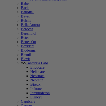
Babe
Bach
Bañoftal
Bayer
Belcils
Bella Aurora
Berocca
Bepanthol
Beter
Betres On
Bexident
Bioderma
Blemil
Blevit
Cantabria Labs
Endocare
Heliocare
Neostrata
Neoretin
Biretix
Iraltone
Inmunoferon
Elancyl
Capricare
Carmex