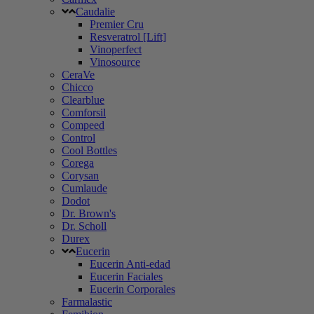
Caudalie
Premier Cru
Resveratrol [Lift]
Vinoperfect
Vinosource
CeraVe
Chicco
Clearblue
Comforsil
Compeed
Control
Cool Bottles
Corega
Corysan
Cumlaude
Dodot
Dr. Brown's
Dr. Scholl
Durex
Eucerin
Eucerin Anti-edad
Eucerin Faciales
Eucerin Corporales
Farmalastic