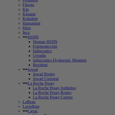
Femibion
Filorga
Kin
Klorane
Kukident
Hansaplast
Hero
Inca
ISDIN
Woman ISDIN
Fotoprotección
Isdinceutics
Ureadin
Isdinceutics Hyaluronic Moisture
Bexident
Jowaé
Jowaé Rostro
Jowaé Corporal
La Roche Posay
La Roche Posay Anthelios
La Roche Posay Rostro
La Roche Posay Cuerpo
LaBeau
Lactoflora
Lierac