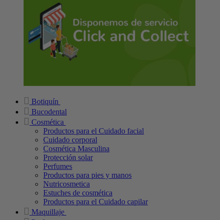
Botiquín
Bucodental
Cosmética
Productos para el Cuidado facial
Cuidado corporal
Cosmética Masculina
Protección solar
Perfumes
Productos para pies y manos
Nutricosmetica
Estuches de cosmética
Productos para el Cuidado capilar
Maquillaje