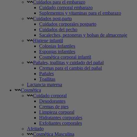
Cuidados para el embarazo
Cuidado corporal embarazo
Suplementos y vitaminas para el embarazo
Cuidados post-parto
Cuidados corporales posparto
Cuidados del pecho
Sacaleches, pezoneras y bolsas de almacenaje
Higiene infantil
Colonias Infantiles
Esponjas infantiles
Cosmética corporal infantil
Pañales, toallitas y cuidado del pañal
Cremas para el cambio del pañal
Pañales
Toallitas
Lactancia materna
Cosmética
Cuidado corporal
Desodorantes
Cremas de pies
Limpieza corporal
Hidratantes corporales
Exfoliantes corporales
Afeitado
Cosmética Masculina