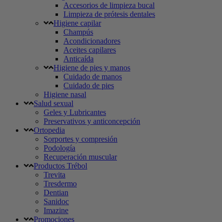
Accesorios de limpieza bucal
Limpieza de prótesis dentales
Higiene capilar
Champús
Acondicionadores
Aceites capilares
Anticaída
Higiene de pies y manos
Cuidado de manos
Cuidado de pies
Higiene nasal
Salud sexual
Geles y Lubricantes
Preservativos y anticoncepción
Ortopedia
Sorportes y compresión
Podología
Recuperación muscular
Productos Trébol
Trevita
Tresdermo
Dentian
Sanidoc
Imazine
Promociones