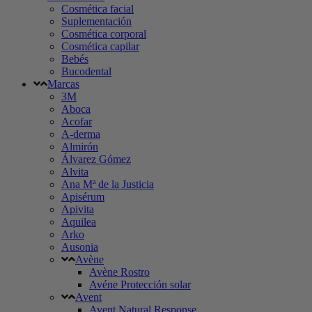
Cosmética facial
Suplementación
Cosmética corporal
Cosmética capilar
Bebés
Bucodental
Marcas
3M
Aboca
Acofar
A-derma
Almirón
Álvarez Gómez
Alvita
Ana Mª de la Justicia
Apisérum
Apivita
Aquilea
Arko
Ausonia
Avène
Avène Rostro
Avéne Protección solar
Avent
Avent Natural Response