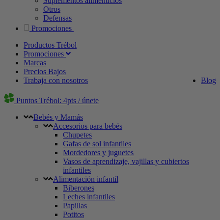
Suplementos alimenticios
Otros
Defensas
Promociones
Productos Trébol
Promociones
Marcas
Precios Bajos
Trabaja con nosotros
Blog
Puntos Trébol: 4pts / únete
Bebés y Mamás
Accesorios para bebés
Chupetes
Gafas de sol infantiles
Mordedores y juguetes
Vasos de aprendizaje, vajillas y cubiertos
infantiles
Alimentación infantil
Biberones
Leches infantiles
Papillas
Potitos