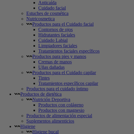
Anticaída
Cuidado facial
Estuches de cosmética
Nutricosmetica
Productos para el Cuidado facial
Contornos de ojos
Hidratantes faciales
Cuidado Labial
Limpiadores faciales
Tratamientos faciales específicos
Productos para pies y manos
Cremas de manos
Uñas dañadas
Productos para el Cuidado capilar
Tintes
Tratamientos específicos capilar
Productos para el cuidado íntimo
Productos de dietética
Nutrición Deportiva
Productos con colágeno
Productos con magnesio
Productos de alimentación especial
Suplementos alimenticios
Higiene
Higiene bucal