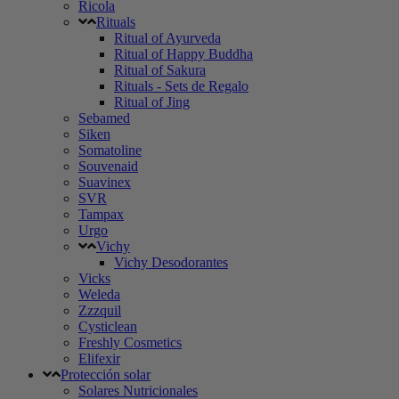
Ricola
Rituals
Ritual of Ayurveda
Ritual of Happy Buddha
Ritual of Sakura
Rituals - Sets de Regalo
Ritual of Jing
Sebamed
Siken
Somatoline
Souvenaid
Suavinex
SVR
Tampax
Urgo
Vichy
Vichy Desodorantes
Vicks
Weleda
Zzzquil
Cysticlean
Freshly Cosmetics
Elifexir
Protección solar
Solares Nutricionales