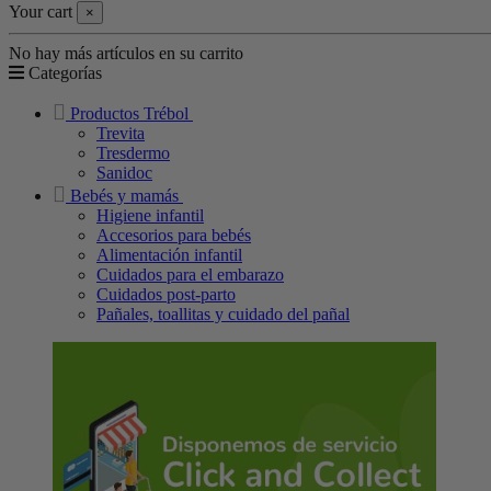
Your cart
×
No hay más artículos en su carrito
Categorías
Productos Trébol
Trevita
Tresdermo
Sanidoc
Bebés y mamás
Higiene infantil
Accesorios para bebés
Alimentación infantil
Cuidados para el embarazo
Cuidados post-parto
Pañales, toallitas y cuidado del pañal