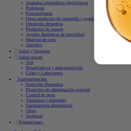
Aparatos ortopédicos electrónicos
Podología
Kinesioterapia
Otros productos de ortopedia y ayudas técnicas
Ortopedia deportiva
Productos de masaje
Ayudas dinámicas de movilidad
Material de cura
Apósitos
Salud y bienestar
Salud sexual
Test
Preservativos y anticoncepción
Geles y Lubricantes
Suplementación
Nutrición Deportiva
Productos de alimentación especial
Control de peso
Vitaminas y minerales
Suplementos alimenticios
Otros
Defensas
Promociones