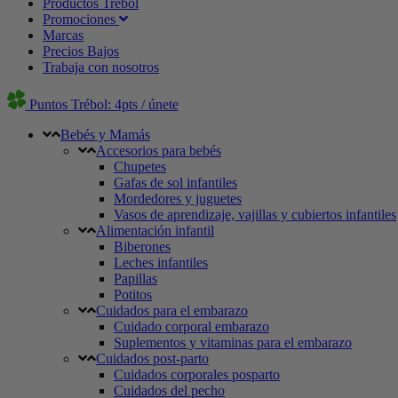
Productos Trébol
Promociones
Marcas
Precios Bajos
Trabaja con nosotros
Puntos Trébol: 4pts / únete
Bebés y Mamás
Accesorios para bebés
Chupetes
Gafas de sol infantiles
Mordedores y juguetes
Vasos de aprendizaje, vajillas y cubiertos infantiles
Alimentación infantil
Biberones
Leches infantiles
Papillas
Potitos
Cuidados para el embarazo
Cuidado corporal embarazo
Suplementos y vitaminas para el embarazo
Cuidados post-parto
Cuidados corporales posparto
Cuidados del pecho