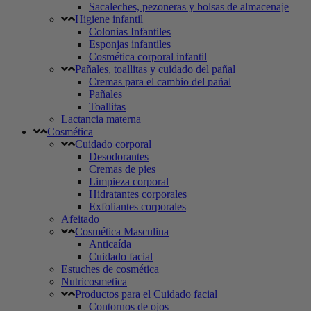
Sacaleches, pezoneras y bolsas de almacenaje
Higiene infantil
Colonias Infantiles
Esponjas infantiles
Cosmética corporal infantil
Pañales, toallitas y cuidado del pañal
Cremas para el cambio del pañal
Pañales
Toallitas
Lactancia materna
Cosmética
Cuidado corporal
Desodorantes
Cremas de pies
Limpieza corporal
Hidratantes corporales
Exfoliantes corporales
Afeitado
Cosmética Masculina
Anticaída
Cuidado facial
Estuches de cosmética
Nutricosmetica
Productos para el Cuidado facial
Contornos de ojos