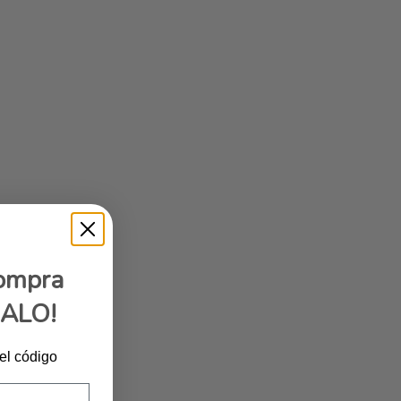
compra
GALO!
 el código