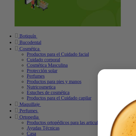
Botiquín
Bucodental
Cosmética
Productos para el Cuidado facial
Cuidado corporal
Cosmética Masculina
Protección solar
Perfumes
Productos para pies y manos
Nutricosmetica
Estuches de cosmética
Productos para el Cuidado capilar
Maquillaje
Perfumes
Ortopedia
Productos ortopédicos para las articulaciones
Ayudas Técnicas
Casa