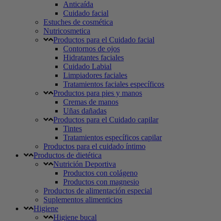
Anticaída
Cuidado facial
Estuches de cosmética
Nutricosmetica
Productos para el Cuidado facial
Contornos de ojos
Hidratantes faciales
Cuidado Labial
Limpiadores faciales
Tratamientos faciales específicos
Productos para pies y manos
Cremas de manos
Uñas dañadas
Productos para el Cuidado capilar
Tintes
Tratamientos específicos capilar
Productos para el cuidado íntimo
Productos de dietética
Nutrición Deportiva
Productos con colágeno
Productos con magnesio
Productos de alimentación especial
Suplementos alimenticios
Higiene
Higiene bucal