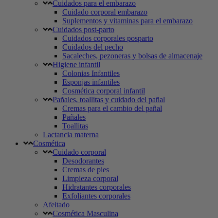
Cuidados para el embarazo
Cuidado corporal embarazo
Suplementos y vitaminas para el embarazo
Cuidados post-parto
Cuidados corporales posparto
Cuidados del pecho
Sacaleches, pezoneras y bolsas de almacenaje
Higiene infantil
Colonias Infantiles
Esponjas infantiles
Cosmética corporal infantil
Pañales, toallitas y cuidado del pañal
Cremas para el cambio del pañal
Pañales
Toallitas
Lactancia materna
Cosmética
Cuidado corporal
Desodorantes
Cremas de pies
Limpieza corporal
Hidratantes corporales
Exfoliantes corporales
Afeitado
Cosmética Masculina