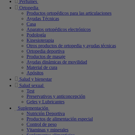
Perfumes
Ortopedia
Productos ortopédicos para las articulaciones
Ayudas Técnicas
Casa
Aparatos ortopédicos electrónicos
Podología
Kinesioterapia
Otros productos de ortopedia y ayudas técnicas
Ortopedia deportiva
Productos de masaje
Ayudas dinámicas de movilidad
Material de cura
Apósitos
Salud y bienestar
Salud sexual
Test
Preservativos y anticoncepción
Geles y Lubricantes
Suplementación
Nutrición Deportiva
Productos de alimentación especial
Control de peso
Vitaminas y minerales