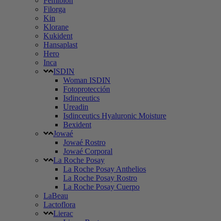
Femibion
Filorga
Kin
Klorane
Kukident
Hansaplast
Hero
Inca
ISDIN
Woman ISDIN
Fotoprotección
Isdinceutics
Ureadin
Isdinceutics Hyaluronic Moisture
Bexident
Jowaé
Jowaé Rostro
Jowaé Corporal
La Roche Posay
La Roche Posay Anthelios
La Roche Posay Rostro
La Roche Posay Cuerpo
LaBeau
Lactoflora
Lierac