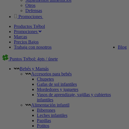
Suplementos alimenticios
Otros
Defensas
Promociones
Productos Trébol
Promociones
Marcas
Precios Bajos
Trabaja con nosotros
Blog
Puntos Trébol: 4pts / únete
Bebés y Mamás
Accesorios para bebés
Chupetes
Gafas de sol infantiles
Mordedores y juguetes
Vasos de aprendizaje, vajillas y cubiertos
infantiles
Alimentación infantil
Biberones
Leches infantiles
Papillas
Potitos