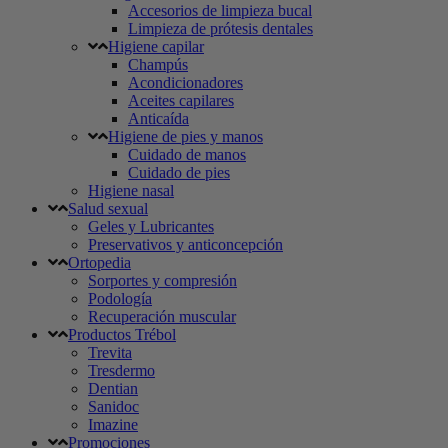
Accesorios de limpieza bucal
Limpieza de prótesis dentales
Higiene capilar
Champús
Acondicionadores
Aceites capilares
Anticaída
Higiene de pies y manos
Cuidado de manos
Cuidado de pies
Higiene nasal
Salud sexual
Geles y Lubricantes
Preservativos y anticoncepción
Ortopedia
Sorportes y compresión
Podología
Recuperación muscular
Productos Trébol
Trevita
Tresdermo
Dentian
Sanidoc
Imazine
Promociones