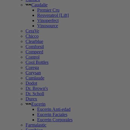
Caudalie
Premier Cru
Resveratrol [Lift]
Vinoperfect
Vinosource
CeraVe
Chicco
Clearblue
Comforsil
Compeed
Control
Cool Bottles
Corega
Corysan
Cumlaude
Dodot
Dr. Brown's
Dr. Scholl
Durex
Eucerin
Eucerin Anti-edad
Eucerin Faciales
Eucerin Corporales
Farmalastic