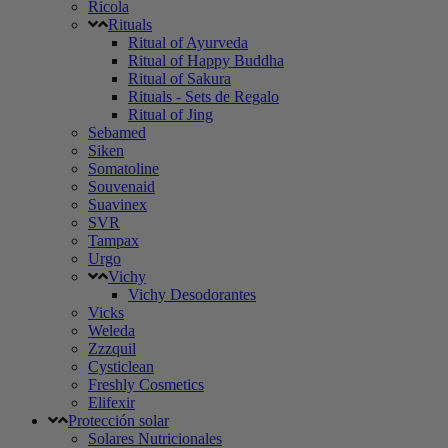
Ricola
Rituals
Ritual of Ayurveda
Ritual of Happy Buddha
Ritual of Sakura
Rituals - Sets de Regalo
Ritual of Jing
Sebamed
Siken
Somatoline
Souvenaid
Suavinex
SVR
Tampax
Urgo
Vichy
Vichy Desodorantes
Vicks
Weleda
Zzzquil
Cysticlean
Freshly Cosmetics
Elifexir
Protección solar
Solares Nutricionales