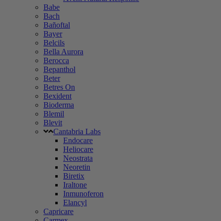
Babe
Bach
Bañoftal
Bayer
Belcils
Bella Aurora
Berocca
Bepanthol
Beter
Betres On
Bexident
Bioderma
Blemil
Blevit
Cantabria Labs
Endocare
Heliocare
Neostrata
Neoretin
Biretix
Iraltone
Inmunoferon
Elancyl
Capricare
Carmex