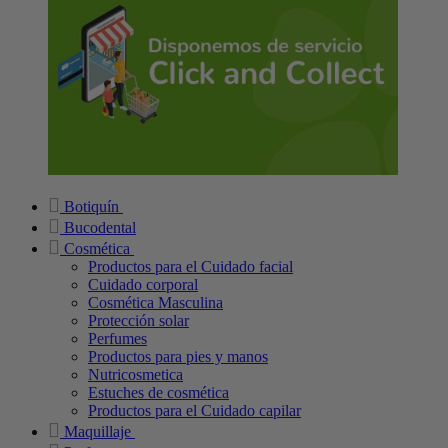
Botiquín
Bucodental
Cosmética
Productos para el Cuidado facial
Cuidado corporal
Cosmética Masculina
Protección solar
Perfumes
Productos para pies y manos
Nutricosmetica
Estuches de cosmética
Productos para el Cuidado capilar
Maquillaje