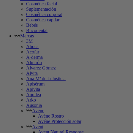
Cosmética facial
Suplementación
Cosmética corporal
Cosmética capilar
Bebés
Bucodental
Marcas
3M
Aboca
Acofar
A-derma
Almirón
Álvarez Gómez
Alvita
Ana Mª de la Justicia
Apisérum
Apivita
Aquilea
Arko
Ausonia
Avène
Avène Rostro
Avéne Protección solar
Avent
Avent Natural Response