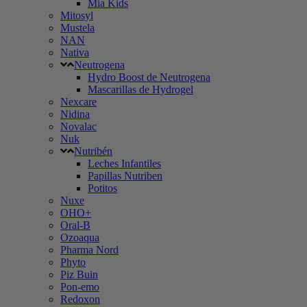
Mia Kids
Mitosyl
Mustela
NAN
Nativa
Neutrogena
Hydro Boost de Neutrogena
Mascarillas de Hydrogel
Nexcare
Nidina
Novalac
Nuk
Nutribén
Leches Infantiles
Papillas Nutriben
Potitos
Nuxe
OHO+
Oral-B
Ozoaqua
Pharma Nord
Phyto
Piz Buin
Pon-emo
Redoxon