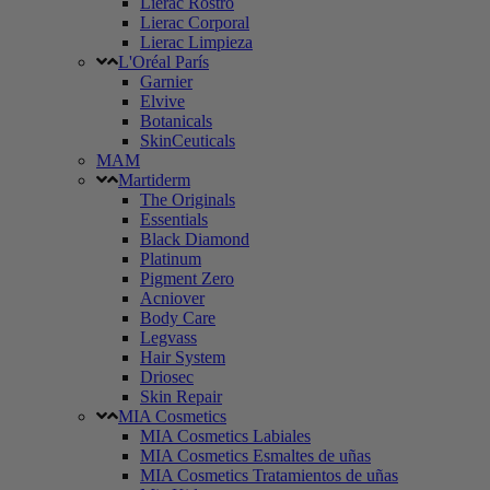
Lierac Rostro
Lierac Corporal
Lierac Limpieza
L'Oréal París
Garnier
Elvive
Botanicals
SkinCeuticals
MAM
Martiderm
The Originals
Essentials
Black Diamond
Platinum
Pigment Zero
Acniover
Body Care
Legvass
Hair System
Driosec
Skin Repair
MIA Cosmetics
MIA Cosmetics Labiales
MIA Cosmetics Esmaltes de uñas
MIA Cosmetics Tratamientos de uñas