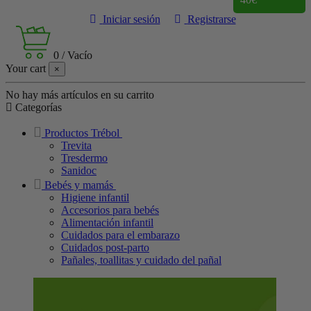
Iniciar sesión
Registrarse
0
/
Vacío
Your cart
×
No hay más artículos en su carrito
Categorías
Productos Trébol
Trevita
Tresdermo
Sanidoc
Bebés y mamás
Higiene infantil
Accesorios para bebés
Alimentación infantil
Cuidados para el embarazo
Cuidados post-parto
Pañales, toallitas y cuidado del pañal