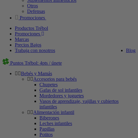
Suplementos alimenticios
Otros
Defensas
Promociones
Productos Trébol
Promociones
Marcas
Precios Bajos
Trabaja con nosotros
Blog
Puntos Trébol: 4pts / únete
Bebés y Mamás
Accesorios para bebés
Chupetes
Gafas de sol infantiles
Mordedores y juguetes
Vasos de aprendizaje, vajillas y cubiertos
infantiles
Alimentación infantil
Biberones
Leches infantiles
Papillas
Potitos