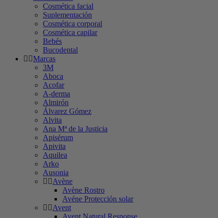
Cosmética facial
Suplementación
Cosmética corporal
Cosmética capilar
Bebés
Bucodental
Marcas
3M
Aboca
Acofar
A-derma
Almirón
Álvarez Gómez
Alvita
Ana Mª de la Justicia
Apisérum
Apivita
Aquilea
Arko
Ausonia
Avène
Avène Rostro
Avéne Protección solar
Avent
Avent Natural Response