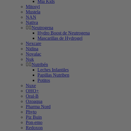
Mia Kids
Mitosyl
Mustela
NAN
Nativa
Neutrogena
Hydro Boost de Neutrogena
Mascarillas de Hydrogel
Nexcare
Nidina
Novalac
Nuk
Nutribén
Leches Infantiles
Papillas Nutriben
Potitos
Nuxe
OHO+
Oral-B
Ozoaqua
Pharma Nord
Phyto
Piz Buin
Pon-emo
Redoxon