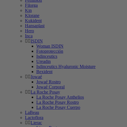
Femibion
Filorga
Kin
Klorane
Kukident
Hansaplast
Hero
Inca
ISDIN
Woman ISDIN
Fotoprotección
Isdinceutics
Ureadin
Isdinceutics Hyaluronic Moisture
Bexident
Jowaé
Jowaé Rostro
Jowaé Corporal
La Roche Posay
La Roche Posay Anthelios
La Roche Posay Rostro
La Roche Posay Cuerpo
LaBeau
Lactoflora
Lierac