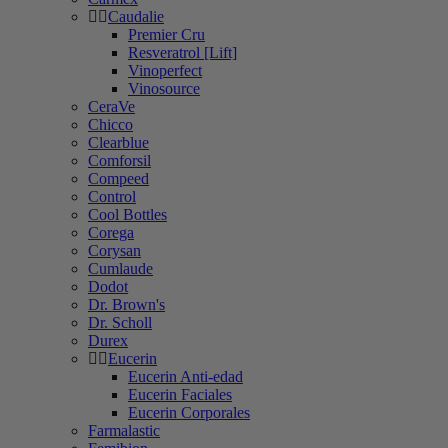
Caudalie
Premier Cru
Resveratrol [Lift]
Vinoperfect
Vinosource
CeraVe
Chicco
Clearblue
Comforsil
Compeed
Control
Cool Bottles
Corega
Corysan
Cumlaude
Dodot
Dr. Brown's
Dr. Scholl
Durex
Eucerin
Eucerin Anti-edad
Eucerin Faciales
Eucerin Corporales
Farmalastic