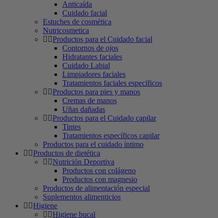
Anticaída
Cuidado facial
Estuches de cosmética
Nutricosmetica
Productos para el Cuidado facial
Contornos de ojos
Hidratantes faciales
Cuidado Labial
Limpiadores faciales
Tratamientos faciales específicos
Productos para pies y manos
Cremas de manos
Uñas dañadas
Productos para el Cuidado capilar
Tintes
Tratamientos específicos capilar
Productos para el cuidado íntimo
Productos de dietética
Nutrición Deportiva
Productos con colágeno
Productos con magnesio
Productos de alimentación especial
Suplementos alimenticios
Higiene
Higiene bucal