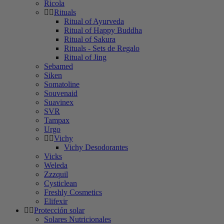
Ricola
Rituals
Ritual of Ayurveda
Ritual of Happy Buddha
Ritual of Sakura
Rituals - Sets de Regalo
Ritual of Jing
Sebamed
Siken
Somatoline
Souvenaid
Suavinex
SVR
Tampax
Urgo
Vichy
Vichy Desodorantes
Vicks
Weleda
Zzzquil
Cysticlean
Freshly Cosmetics
Elifexir
Protección solar
Solares Nutricionales