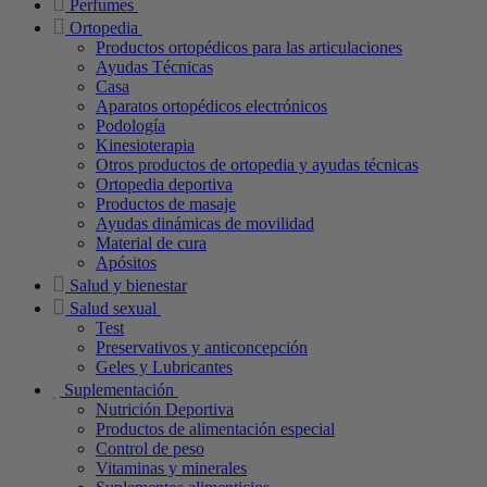
Perfumes
Ortopedia
Productos ortopédicos para las articulaciones
Ayudas Técnicas
Casa
Aparatos ortopédicos electrónicos
Podología
Kinesioterapia
Otros productos de ortopedia y ayudas técnicas
Ortopedia deportiva
Productos de masaje
Ayudas dinámicas de movilidad
Material de cura
Apósitos
Salud y bienestar
Salud sexual
Test
Preservativos y anticoncepción
Geles y Lubricantes
Suplementación
Nutrición Deportiva
Productos de alimentación especial
Control de peso
Vitaminas y minerales