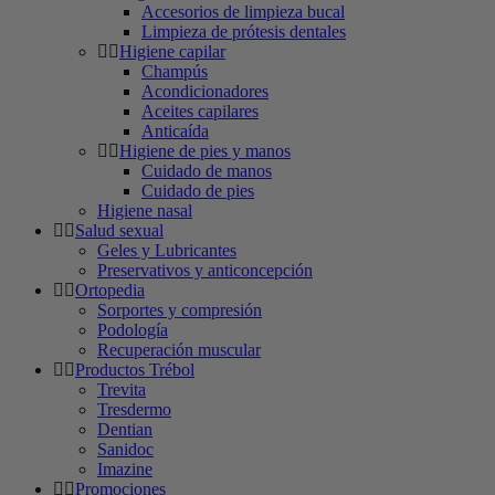
Accesorios de limpieza bucal
Limpieza de prótesis dentales
Higiene capilar
Champús
Acondicionadores
Aceites capilares
Anticaída
Higiene de pies y manos
Cuidado de manos
Cuidado de pies
Higiene nasal
Salud sexual
Geles y Lubricantes
Preservativos y anticoncepción
Ortopedia
Sorportes y compresión
Podología
Recuperación muscular
Productos Trébol
Trevita
Tresdermo
Dentian
Sanidoc
Imazine
Promociones