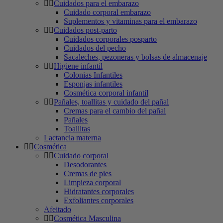
Cuidados para el embarazo
Cuidado corporal embarazo
Suplementos y vitaminas para el embarazo
Cuidados post-parto
Cuidados corporales posparto
Cuidados del pecho
Sacaleches, pezoneras y bolsas de almacenaje
Higiene infantil
Colonias Infantiles
Esponjas infantiles
Cosmética corporal infantil
Pañales, toallitas y cuidado del pañal
Cremas para el cambio del pañal
Pañales
Toallitas
Lactancia materna
Cosmética
Cuidado corporal
Desodorantes
Cremas de pies
Limpieza corporal
Hidratantes corporales
Exfoliantes corporales
Afeitado
Cosmética Masculina