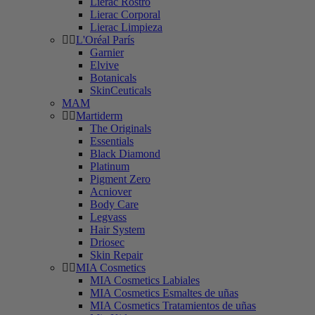
Lierac Rostro
Lierac Corporal
Lierac Limpieza
L'Oréal París
Garnier
Elvive
Botanicals
SkinCeuticals
MAM
Martiderm
The Originals
Essentials
Black Diamond
Platinum
Pigment Zero
Acniover
Body Care
Legvass
Hair System
Driosec
Skin Repair
MIA Cosmetics
MIA Cosmetics Labiales
MIA Cosmetics Esmaltes de uñas
MIA Cosmetics Tratamientos de uñas