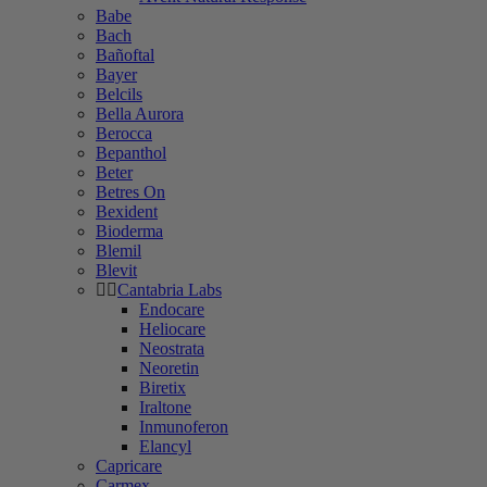
Babe
Bach
Bañoftal
Bayer
Belcils
Bella Aurora
Berocca
Bepanthol
Beter
Betres On
Bexident
Bioderma
Blemil
Blevit
Cantabria Labs
Endocare
Heliocare
Neostrata
Neoretin
Biretix
Iraltone
Inmunoferon
Elancyl
Capricare
Carmex