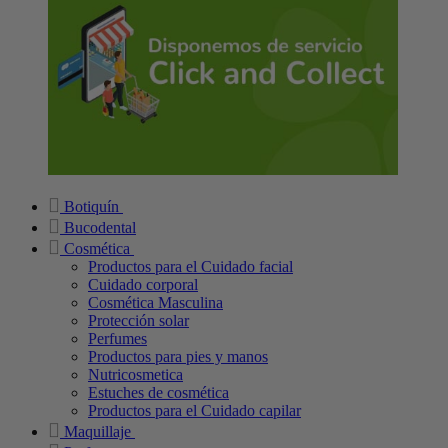
Botiquín
Bucodental
Cosmética
Productos para el Cuidado facial
Cuidado corporal
Cosmética Masculina
Protección solar
Perfumes
Productos para pies y manos
Nutricosmetica
Estuches de cosmética
Productos para el Cuidado capilar
Maquillaje