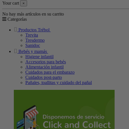
Your cart
×
No hay más artículos en su carrito
Categorías
Productos Trébol
Trevita
Tresdermo
Sanidoc
Bebés y mamás
Higiene infantil
Accesorios para bebés
Alimentación infantil
Cuidados para el embarazo
Cuidados post-parto
Pañales, toallitas y cuidado del pañal