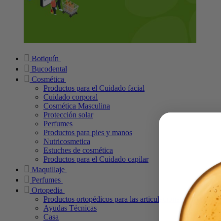
Botiquín
Bucodental
Cosmética
Productos para el Cuidado facial
Cuidado corporal
Cosmética Masculina
Protección solar
Perfumes
Productos para pies y manos
Nutricosmetica
Estuches de cosmética
Productos para el Cuidado capilar
Maquillaje
Perfumes
Ortopedia
Productos ortopédicos para las articulaciones
Ayudas Técnicas
Casa