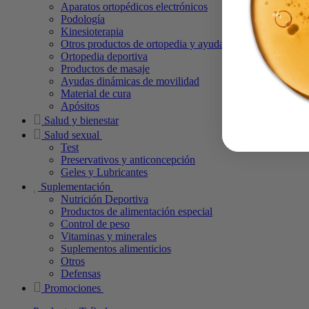
Aparatos ortopédicos electrónicos
Podología
Kinesioterapia
Otros productos de ortopedia y ayudas técnicas
Ortopedia deportiva
Productos de masaje
Ayudas dinámicas de movilidad
Material de cura
Apósitos
Salud y bienestar
Salud sexual
Test
Preservativos y anticoncepción
Geles y Lubricantes
Suplementación
Nutrición Deportiva
Productos de alimentación especial
Control de peso
Vitaminas y minerales
Suplementos alimenticios
Otros
Defensas
Promociones