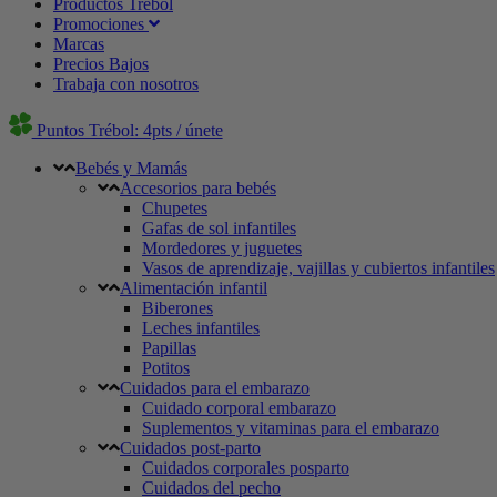
Productos Trébol
Promociones
Marcas
Precios Bajos
Trabaja con nosotros
Puntos Trébol: 4pts / únete
Bebés y Mamás
Accesorios para bebés
Chupetes
Gafas de sol infantiles
Mordedores y juguetes
Vasos de aprendizaje, vajillas y cubiertos infantiles
Alimentación infantil
Biberones
Leches infantiles
Papillas
Potitos
Cuidados para el embarazo
Cuidado corporal embarazo
Suplementos y vitaminas para el embarazo
Cuidados post-parto
Cuidados corporales posparto
Cuidados del pecho