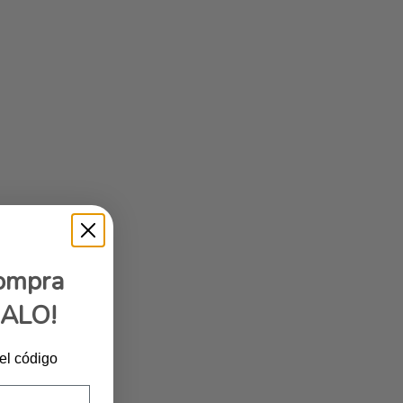
compra
GALO!
 el código