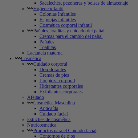
Sacaleches, pezoneras y bolsas de almacenaje
Higiene infantil
Colonias Infantiles
Esponjas infantiles
Cosmética corporal infantil
Pañales, toallitas y cuidado del pañal
Cremas para el cambio del pañal
Pañales
Toallitas
Lactancia materna
Cosmética
Cuidado corporal
Desodorantes
Cremas de pies
Limpieza corporal
Hidratantes corporales
Exfoliantes corporales
Afeitado
Cosmética Masculina
Anticaída
Cuidado facial
Estuches de cosmética
Nutricosmetica
Productos para el Cuidado facial
Contornos de ojos