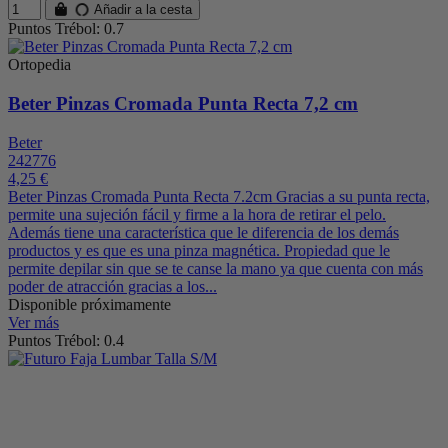
Añadir a la cesta
Puntos Trébol: 0.7
Ortopedia
Beter Pinzas Cromada Punta Recta 7,2 cm
Beter
242776
4,25 €
Beter Pinzas Cromada Punta Recta 7.2cm Gracias a su punta recta,
permite una sujeción fácil y firme a la hora de retirar el pelo.
Además tiene una característica que le diferencia de los demás
productos y es que es una pinza magnética. Propiedad que le
permite depilar sin que se te canse la mano ya que cuenta con más
poder de atracción gracias a los...
Disponible próximamente
Ver más
Puntos Trébol: 0.4