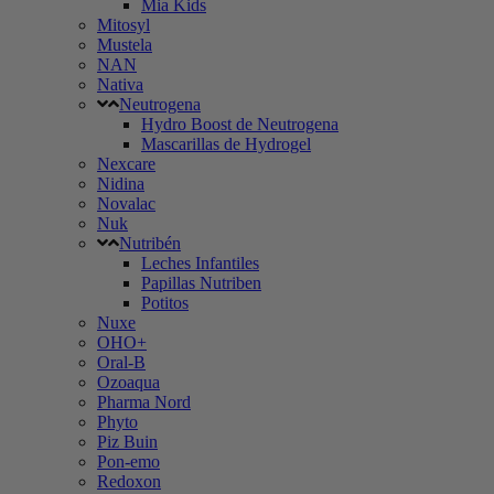
Mia Kids
Mitosyl
Mustela
NAN
Nativa
Neutrogena
Hydro Boost de Neutrogena
Mascarillas de Hydrogel
Nexcare
Nidina
Novalac
Nuk
Nutribén
Leches Infantiles
Papillas Nutriben
Potitos
Nuxe
OHO+
Oral-B
Ozoaqua
Pharma Nord
Phyto
Piz Buin
Pon-emo
Redoxon