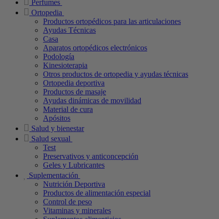
Perfumes
Ortopedia
Productos ortopédicos para las articulaciones
Ayudas Técnicas
Casa
Aparatos ortopédicos electrónicos
Podología
Kinesioterapia
Otros productos de ortopedia y ayudas técnicas
Ortopedia deportiva
Productos de masaje
Ayudas dinámicas de movilidad
Material de cura
Apósitos
Salud y bienestar
Salud sexual
Test
Preservativos y anticoncepción
Geles y Lubricantes
Suplementación
Nutrición Deportiva
Productos de alimentación especial
Control de peso
Vitaminas y minerales