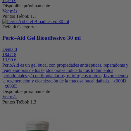
11,95 €
Disponible próximamente
Ver más
Puntos Trébol: 1.1
Default Category
Perio-Aid Gel Bioadhesivo 30 ml
Dentaid
184718
13,90 €
PerioAid es un gel bucal con propiedades antisépticas, reparadoras y
regeneradoras de los tejidos orales indicado tras tratamientos
periodontales y/o periimplantarios, quirúrgicos u otros, favoreciendo
la regeneración y cicatrización de la mucosa bucal dañada. _x000D_
_x000D_
Disponible próximamente
Ver más
Puntos Trébol: 1.3