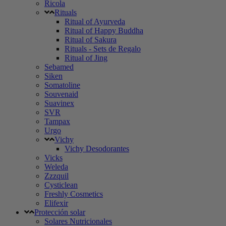
Ricola
Rituals
Ritual of Ayurveda
Ritual of Happy Buddha
Ritual of Sakura
Rituals - Sets de Regalo
Ritual of Jing
Sebamed
Siken
Somatoline
Souvenaid
Suavinex
SVR
Tampax
Urgo
Vichy
Vichy Desodorantes
Vicks
Weleda
Zzzquil
Cysticlean
Freshly Cosmetics
Elifexir
Protección solar
Solares Nutricionales