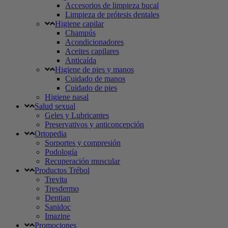
Accesorios de limpieza bucal
Limpieza de prótesis dentales
Higiene capilar
Champús
Acondicionadores
Aceites capilares
Anticaída
Higiene de pies y manos
Cuidado de manos
Cuidado de pies
Higiene nasal
Salud sexual
Geles y Lubricantes
Preservativos y anticoncepción
Ortopedia
Sorportes y compresión
Podología
Recuperación muscular
Productos Trébol
Trevita
Tresdermo
Dentian
Sanidoc
Imazine
Promociones