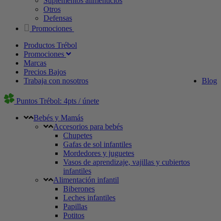
Suplementos alimenticios
Otros
Defensas
Promociones
Productos Trébol
Promociones
Marcas
Precios Bajos
Trabaja con nosotros
Blog
Puntos Trébol: 4pts / únete
Bebés y Mamás
Accesorios para bebés
Chupetes
Gafas de sol infantiles
Mordedores y juguetes
Vasos de aprendizaje, vajillas y cubiertos
infantiles
Alimentación infantil
Biberones
Leches infantiles
Papillas
Potitos