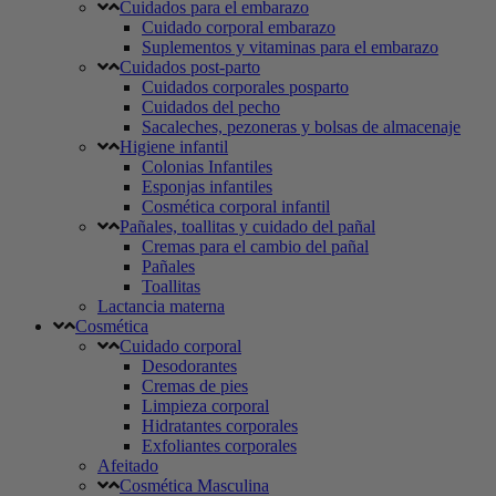
Cuidados para el embarazo
Cuidado corporal embarazo
Suplementos y vitaminas para el embarazo
Cuidados post-parto
Cuidados corporales posparto
Cuidados del pecho
Sacaleches, pezoneras y bolsas de almacenaje
Higiene infantil
Colonias Infantiles
Esponjas infantiles
Cosmética corporal infantil
Pañales, toallitas y cuidado del pañal
Cremas para el cambio del pañal
Pañales
Toallitas
Lactancia materna
Cosmética
Cuidado corporal
Desodorantes
Cremas de pies
Limpieza corporal
Hidratantes corporales
Exfoliantes corporales
Afeitado
Cosmética Masculina