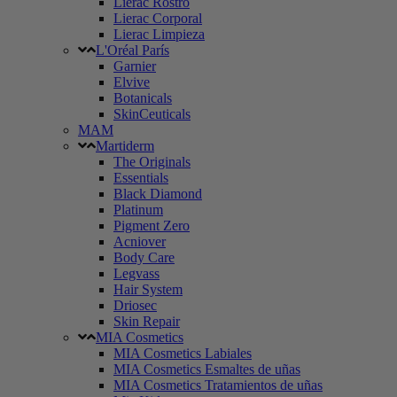
Lierac Rostro
Lierac Corporal
Lierac Limpieza
L'Oréal París
Garnier
Elvive
Botanicals
SkinCeuticals
MAM
Martiderm
The Originals
Essentials
Black Diamond
Platinum
Pigment Zero
Acniover
Body Care
Legvass
Hair System
Driosec
Skin Repair
MIA Cosmetics
MIA Cosmetics Labiales
MIA Cosmetics Esmaltes de uñas
MIA Cosmetics Tratamientos de uñas