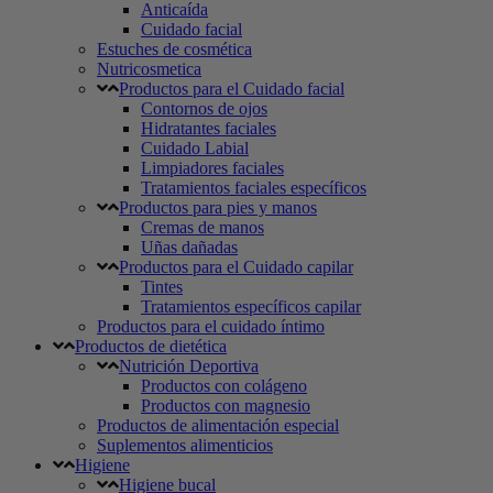
Anticaída
Cuidado facial
Estuches de cosmética
Nutricosmetica
Productos para el Cuidado facial
Contornos de ojos
Hidratantes faciales
Cuidado Labial
Limpiadores faciales
Tratamientos faciales específicos
Productos para pies y manos
Cremas de manos
Uñas dañadas
Productos para el Cuidado capilar
Tintes
Tratamientos específicos capilar
Productos para el cuidado íntimo
Productos de dietética
Nutrición Deportiva
Productos con colágeno
Productos con magnesio
Productos de alimentación especial
Suplementos alimenticios
Higiene
Higiene bucal