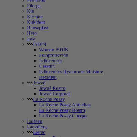
Femibion
Filorga
Kin
Klorane
Kukident
Hansaplast
Hero
Inca
ISDIN
Woman ISDIN
Fotoprotección
Isdinceutics
Ureadin
Isdinceutics Hyaluronic Moisture
Bexident
Jowaé
Jowaé Rostro
Jowaé Corporal
La Roche Posay
La Roche Posay Anthelios
La Roche Posay Rostro
La Roche Posay Cuerpo
LaBeau
Lactoflora
Lierac