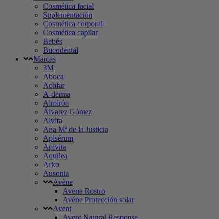
Cosmética facial
Suplementación
Cosmética corporal
Cosmética capilar
Bebés
Bucodental
Marcas
3M
Aboca
Acofar
A-derma
Almirón
Álvarez Gómez
Alvita
Ana Mª de la Justicia
Apisérum
Apivita
Aquilea
Arko
Ausonia
Avène
Avène Rostro
Avéne Protección solar
Avent
Avent Natural Response