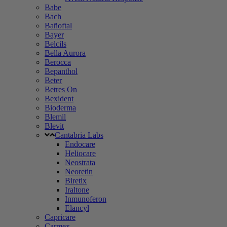
Babe
Bach
Bañoftal
Bayer
Belcils
Bella Aurora
Berocca
Bepanthol
Beter
Betres On
Bexident
Bioderma
Blemil
Blevit
Cantabria Labs
Endocare
Heliocare
Neostrata
Neoretin
Biretix
Iraltone
Inmunoferon
Elancyl
Capricare
Carmex