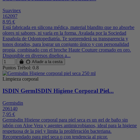
Suavinex
162097
8,95 €
Está fabricada en silicona médica, material blandito que no absorbe
olores ni sabores, ni varía en la forma. Avalada por la Sociedad
Española de Odontopediatría. Te sorprenderá su transparencia y
tonos dorados, para lograr un conjunto único y con personalidad
propia, combinado con el broche Haute Couture cromado en oro.
Disponible en diversos diseños a...
Añadir a la cesta
Puntos Trébol: 0.8
Limpieza corporal
ISDIN GermISDIN Higiene Corporal Piel...
Germisdin
206140
7,95 €
Germisdin Higiene corporal para piel seca es un gel de baño sin
jabón con Aloe Vera y agentes antimicrobianos, ideal para la higiene
respetuosa de la piel y limita la proliferación bacteriana.
Recomendado para piel seca o con tendencia al picor.