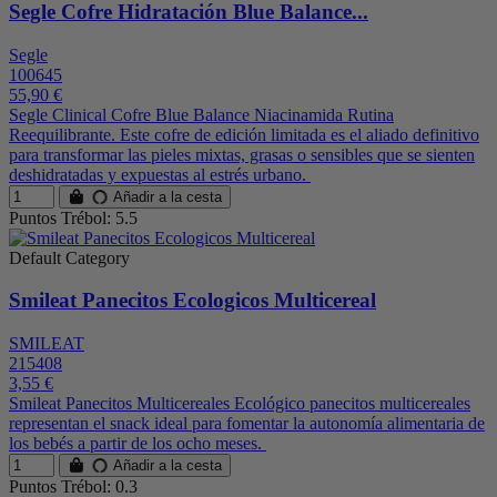
Segle Cofre Hidratación Blue Balance...
Segle
100645
55,90 €
Segle Clinical Cofre Blue Balance Niacinamida Rutina
Reequilibrante. Este cofre de edición limitada es el aliado definitivo
para transformar las pieles mixtas, grasas o sensibles que se sienten
deshidratadas y expuestas al estrés urbano.
Añadir a la cesta
Puntos Trébol: 5.5
Default Category
Smileat Panecitos Ecologicos Multicereal
SMILEAT
215408
3,55 €
Smileat Panecitos Multicereales Ecológico panecitos multicereales
representan el snack ideal para fomentar la autonomía alimentaria de
los bebés a partir de los ocho meses.
Añadir a la cesta
Puntos Trébol: 0.3