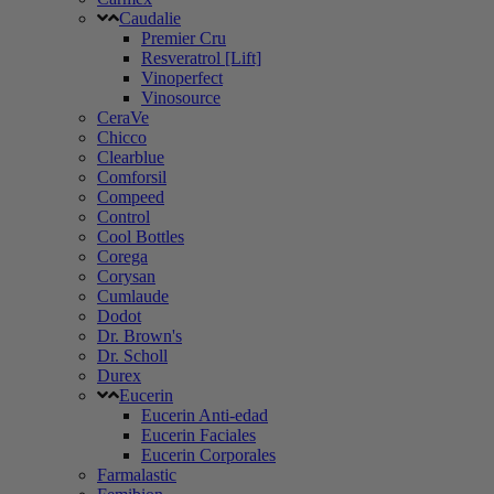
Caudalie
Premier Cru
Resveratrol [Lift]
Vinoperfect
Vinosource
CeraVe
Chicco
Clearblue
Comforsil
Compeed
Control
Cool Bottles
Corega
Corysan
Cumlaude
Dodot
Dr. Brown's
Dr. Scholl
Durex
Eucerin
Eucerin Anti-edad
Eucerin Faciales
Eucerin Corporales
Farmalastic