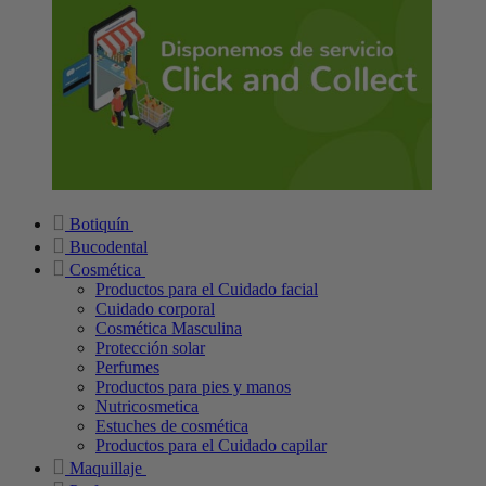
Botiquín
Bucodental
Cosmética
Productos para el Cuidado facial
Cuidado corporal
Cosmética Masculina
Protección solar
Perfumes
Productos para pies y manos
Nutricosmetica
Estuches de cosmética
Productos para el Cuidado capilar
Maquillaje