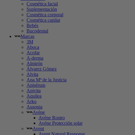
Cosmética facial
Suplementación
Cosmética corporal
Cosmética capilar
Bebés
Bucodental
Marcas
3M
Aboca
Acofar
A-derma
Almirón
Álvarez Gómez
Alvita
Ana Mª de la Justicia
Apisérum
Apivita
Aquilea
Arko
Ausonia
Avène
Avène Rostro
Avéne Protección solar
Avent
Avent Natural Response