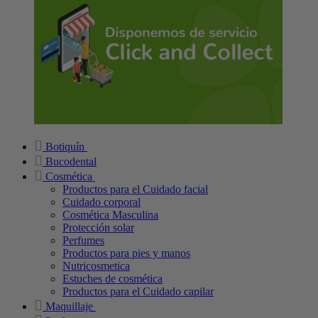
Botiquín
Bucodental
Cosmética
Productos para el Cuidado facial
Cuidado corporal
Cosmética Masculina
Protección solar
Perfumes
Productos para pies y manos
Nutricosmetica
Estuches de cosmética
Productos para el Cuidado capilar
Maquillaje