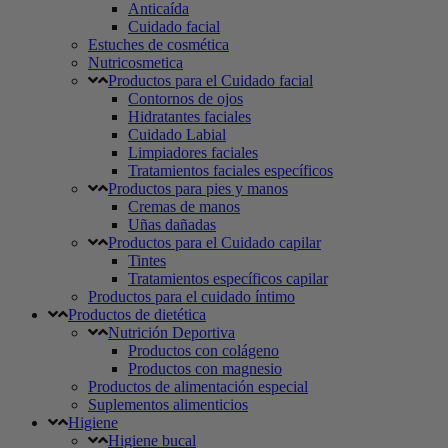
Anticaída
Cuidado facial
Estuches de cosmética
Nutricosmetica
Productos para el Cuidado facial
Contornos de ojos
Hidratantes faciales
Cuidado Labial
Limpiadores faciales
Tratamientos faciales específicos
Productos para pies y manos
Cremas de manos
Uñas dañadas
Productos para el Cuidado capilar
Tintes
Tratamientos específicos capilar
Productos para el cuidado íntimo
Productos de dietética
Nutrición Deportiva
Productos con colágeno
Productos con magnesio
Productos de alimentación especial
Suplementos alimenticios
Higiene
Higiene bucal