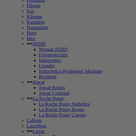
Femibion
Filorga
Kin
Klorane
Kukident
Hansaplast
Hero
Inca
ISDIN
Woman ISDIN
Fotoprotección
Isdinceutics
Ureadin
Isdinceutics Hyaluronic Moisture
Bexident
Jowaé
Jowaé Rostro
Jowaé Corporal
La Roche Posay
La Roche Posay Anthelios
La Roche Posay Rostro
La Roche Posay Cuerpo
LaBeau
Lactoflora
Lierac