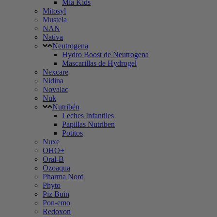
Mia Kids
Mitosyl
Mustela
NAN
Nativa
Neutrogena
Hydro Boost de Neutrogena
Mascarillas de Hydrogel
Nexcare
Nidina
Novalac
Nuk
Nutribén
Leches Infantiles
Papillas Nutriben
Potitos
Nuxe
OHO+
Oral-B
Ozoaqua
Pharma Nord
Phyto
Piz Buin
Pon-emo
Redoxon