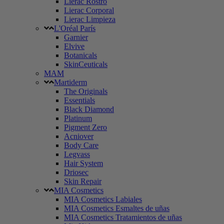
Lierac Rostro
Lierac Corporal
Lierac Limpieza
L'Oréal París
Garnier
Elvive
Botanicals
SkinCeuticals
MAM
Martiderm
The Originals
Essentials
Black Diamond
Platinum
Pigment Zero
Acniover
Body Care
Legvass
Hair System
Driosec
Skin Repair
MIA Cosmetics
MIA Cosmetics Labiales
MIA Cosmetics Esmaltes de uñas
MIA Cosmetics Tratamientos de uñas