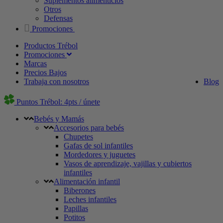
Suplementos alimenticios
Otros
Defensas
Promociones
Productos Trébol
Promociones
Marcas
Precios Bajos
Trabaja con nosotros
Blog
Puntos Trébol: 4pts / únete
Bebés y Mamás
Accesorios para bebés
Chupetes
Gafas de sol infantiles
Mordedores y juguetes
Vasos de aprendizaje, vajillas y cubiertos
infantiles
Alimentación infantil
Biberones
Leches infantiles
Papillas
Potitos