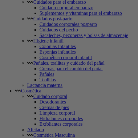
Cuidados para el embarazo
Cuidado corporal embarazo
Suplementos y vitaminas para el embarazo
Cuidados post-parto
Cuidados corporales posparto
Cuidados del pecho
Sacaleches, pezoneras y bolsas de almacenaje
Higiene infantil
Colonias Infantiles
Esponjas infantiles
Cosmética corporal infantil
Pañales, toallitas y cuidado del pañal
Cremas para el cambio del pañal
Pañales
Toallitas
Lactancia materna
Cosmética
Cuidado corporal
Desodorantes
Cremas de pies
Limpieza corporal
Hidratantes corporales
Exfoliantes corporales
Afeitado
Cosmética Masculina