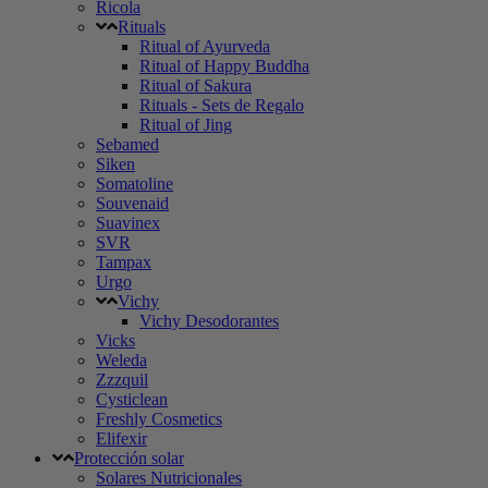
Ricola
Rituals
Ritual of Ayurveda
Ritual of Happy Buddha
Ritual of Sakura
Rituals - Sets de Regalo
Ritual of Jing
Sebamed
Siken
Somatoline
Souvenaid
Suavinex
SVR
Tampax
Urgo
Vichy
Vichy Desodorantes
Vicks
Weleda
Zzzquil
Cysticlean
Freshly Cosmetics
Elifexir
Protección solar
Solares Nutricionales