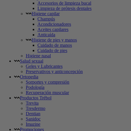
Accesorios de limpieza bucal
Limpieza de prótesis dentales
Higiene capilar
Champús
Acondicionadores
Aceites capilares
Anticaída
Higiene de pies y manos
Cuidado de manos
Cuidado de pies
Higiene nasal
Salud sexual
Geles y Lubricantes
Preservativos y anticoncepción
Ortopedia
Sorportes y compresión
Podología
Recuperación muscular
Productos Trébol
Trevita
Tresdermo
Dentian
Sanidoc
Imazine
Promociones