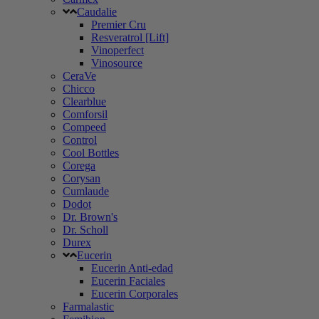
Caudalie
Premier Cru
Resveratrol [Lift]
Vinoperfect
Vinosource
CeraVe
Chicco
Clearblue
Comforsil
Compeed
Control
Cool Bottles
Corega
Corysan
Cumlaude
Dodot
Dr. Brown's
Dr. Scholl
Durex
Eucerin
Eucerin Anti-edad
Eucerin Faciales
Eucerin Corporales
Farmalastic