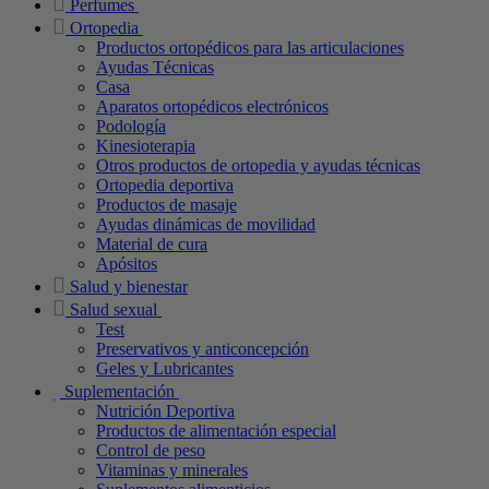
Perfumes
Ortopedia
Productos ortopédicos para las articulaciones
Ayudas Técnicas
Casa
Aparatos ortopédicos electrónicos
Podología
Kinesioterapia
Otros productos de ortopedia y ayudas técnicas
Ortopedia deportiva
Productos de masaje
Ayudas dinámicas de movilidad
Material de cura
Apósitos
Salud y bienestar
Salud sexual
Test
Preservativos y anticoncepción
Geles y Lubricantes
Suplementación
Nutrición Deportiva
Productos de alimentación especial
Control de peso
Vitaminas y minerales