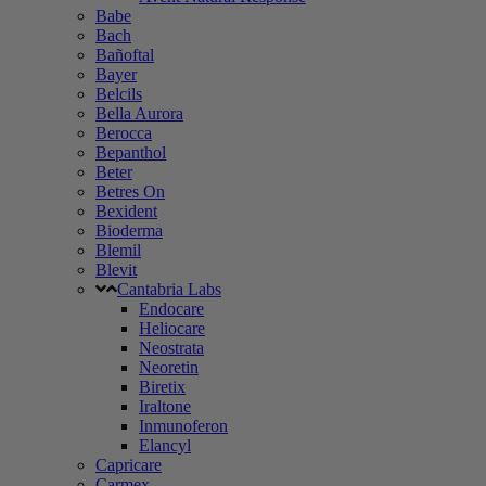
Babe
Bach
Bañoftal
Bayer
Belcils
Bella Aurora
Berocca
Bepanthol
Beter
Betres On
Bexident
Bioderma
Blemil
Blevit
Cantabria Labs
Endocare
Heliocare
Neostrata
Neoretin
Biretix
Iraltone
Inmunoferon
Elancyl
Capricare
Carmex