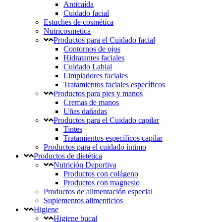
Anticaída
Cuidado facial
Estuches de cosmética
Nutricosmetica
Productos para el Cuidado facial
Contornos de ojos
Hidratantes faciales
Cuidado Labial
Limpiadores faciales
Tratamientos faciales específicos
Productos para pies y manos
Cremas de manos
Uñas dañadas
Productos para el Cuidado capilar
Tintes
Tratamientos específicos capilar
Productos para el cuidado íntimo
Productos de dietética
Nutrición Deportiva
Productos con colágeno
Productos con magnesio
Productos de alimentación especial
Suplementos alimenticios
Higiene
Higiene bucal