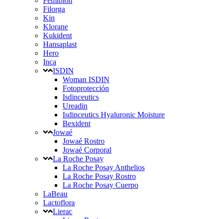
Femibion
Filorga
Kin
Klorane
Kukident
Hansaplast
Hero
Inca
ISDIN
Woman ISDIN
Fotoprotección
Isdinceutics
Ureadin
Isdinceutics Hyaluronic Moisture
Bexident
Jowaé
Jowaé Rostro
Jowaé Corporal
La Roche Posay
La Roche Posay Anthelios
La Roche Posay Rostro
La Roche Posay Cuerpo
LaBeau
Lactoflora
Lierac