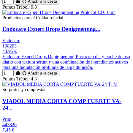
Añadir a la cesta
Puntos Trébol: 9.8
Productos para el Cuidado facial
Endocare Expert Drops Depigmenting...
Endocare
198203
43,95 €
Endocare Expert Drops Depigmenting Protocolo día y noche de uso
diario con textura sérum y una combinación de ingredientes activos
para una hidratación profunda de larga duración.
Añadir a la cesta
Puntos Trébol: 4.3
Sorportes y compresión
VIADOL MEDIA CORTA COMP FUERTE VA-
24...
Prim
443820
7,45 €