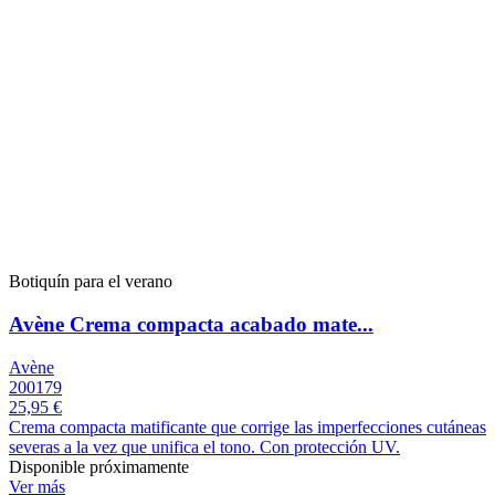
Botiquín para el verano
Avène Crema compacta acabado mate...
Avène
200179
25,95 €
Crema compacta matificante que corrige las imperfecciones cutáneas
severas a la vez que unifica el tono. Con protección UV.
Disponible próximamente
Ver más