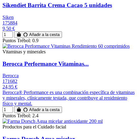
Sikendiet Barrita Crema Cacao 5 unidades
Siken
175884
9,50 €
Añadir a la cesta
Puntos Trébol: 0.9
Vitaminas y minerales
Berocca Performance Vitaminas...
Berocca
171682
24,95 €
Berocca® Performance es una combinación específica de vitaminas
y minerales, clínicamente testada, que contribuye al renidmiento
físico y mental.
Añadir a la cesta
Puntos Trébol: 2.4
Productos para el Cuidado facial
Farma Dorsch Agua micelar...