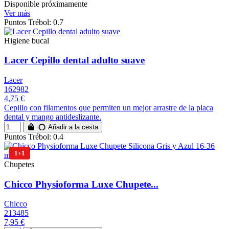
Disponible próximamente
Ver más
Puntos Trébol: 0.7
Higiene bucal
Lacer Cepillo dental adulto suave
Lacer
162982
4,75 €
Cepillo con filamentos que permiten un mejor arrastre de la placa
dental y mango antideslizante.
Añadir a la cesta
Puntos Trébol: 0.4
1+1
Chupetes
Chicco Physioforma Luxe Chupete...
Chicco
213485
7,95 €