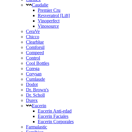
Caudalie
Premier Cru
Resveratrol [Lift]
Vinoperfect
Vinosource
CeraVe
Chicco
Clearblue
Comforsil
Compeed
Control
Cool Bottles
Corega
Corysan
Cumlaude
Dodot
Dr. Brown's
Dr. Scholl
Durex
Eucerin
Eucerin Anti-edad
Eucerin Faciales
Eucerin Corporales
Farmalastic