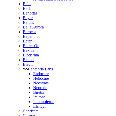
Babe
Bach
Bañoftal
Bayer
Belcils
Bella Aurora
Berocca
Bepanthol
Beter
Betres On
Bexident
Bioderma
Blemil
Blevit
Cantabria Labs
Endocare
Heliocare
Neostrata
Neoretin
Biretix
Iraltone
Inmunoferon
Elancyl
Capricare
Carmex