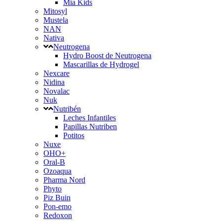
Mia Kids
Mitosyl
Mustela
NAN
Nativa
Neutrogena
Hydro Boost de Neutrogena
Mascarillas de Hydrogel
Nexcare
Nidina
Novalac
Nuk
Nutribén
Leches Infantiles
Papillas Nutriben
Potitos
Nuxe
OHO+
Oral-B
Ozoaqua
Pharma Nord
Phyto
Piz Buin
Pon-emo
Redoxon