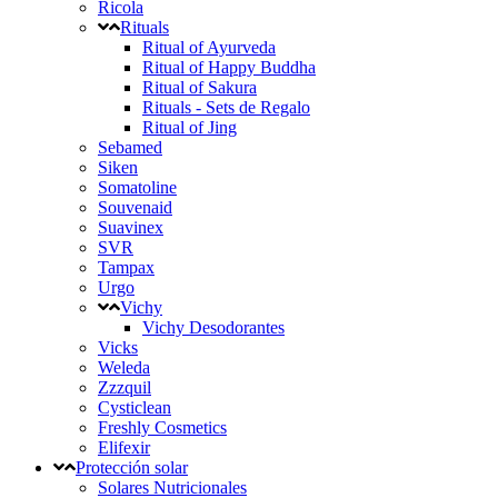
Ricola
Rituals
Ritual of Ayurveda
Ritual of Happy Buddha
Ritual of Sakura
Rituals - Sets de Regalo
Ritual of Jing
Sebamed
Siken
Somatoline
Souvenaid
Suavinex
SVR
Tampax
Urgo
Vichy
Vichy Desodorantes
Vicks
Weleda
Zzzquil
Cysticlean
Freshly Cosmetics
Elifexir
Protección solar
Solares Nutricionales