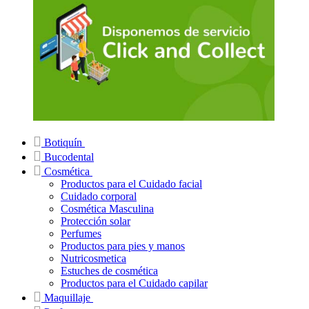
Botiquín
Bucodental
Cosmética
Productos para el Cuidado facial
Cuidado corporal
Cosmética Masculina
Protección solar
Perfumes
Productos para pies y manos
Nutricosmetica
Estuches de cosmética
Productos para el Cuidado capilar
Maquillaje