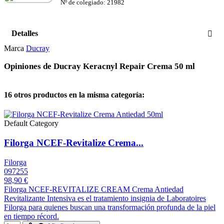
Nº de colegiado: 21982
Detalles
Marca
Ducray
Opiniones de Ducray Keracnyl Repair Crema 50 ml
16 otros productos en la misma categoría:
Default Category
Filorga NCEF-Revitalize Crema...
Filorga
097255
98,90 €
Filorga NCEF-REVITALIZE CREAM Crema Antiedad
Revitalizante Intensiva es el tratamiento insignia de Laboratoires
Filorga para quienes buscan una transformación profunda de la piel
en tiempo récord.