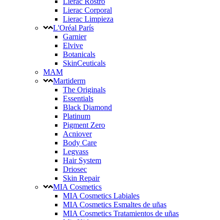
Lierac Rostro
Lierac Corporal
Lierac Limpieza
L'Oréal París
Garnier
Elvive
Botanicals
SkinCeuticals
MAM
Martiderm
The Originals
Essentials
Black Diamond
Platinum
Pigment Zero
Acniover
Body Care
Legvass
Hair System
Driosec
Skin Repair
MIA Cosmetics
MIA Cosmetics Labiales
MIA Cosmetics Esmaltes de uñas
MIA Cosmetics Tratamientos de uñas