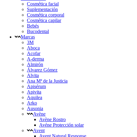
Cosmética facial
Suplementación
Cosmética corporal
Cosmética capilar
Bebés
Bucodental
Marcas
3M
Aboca
Acofar
A-derma
Almirón
Álvarez Gómez
Alvita
Ana Mª de la Justicia
Apisérum
Apivita
Aquilea
Arko
Ausonia
Avène
Avène Rostro
Avéne Protección solar
Avent
Avent Natural Response