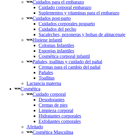
Cuidados para el embarazo
Cuidado corporal embarazo
Suplementos y vitaminas para el embarazo
Cuidados post-parto
Cuidados corporales posparto
Cuidados del pecho
Sacaleches, pezoneras y bolsas de almacenaje
Higiene infantil
Colonias Infantiles
Esponjas infantiles
Cosmética corporal infantil
Pañales, toallitas y cuidado del pañal
Cremas para el cambio del pañal
Pañales
Toallitas
Lactancia materna
Cosmética
Cuidado corporal
Desodorantes
Cremas de pies
Limpieza corporal
Hidratantes corporales
Exfoliantes corporales
Afeitado
Cosmética Masculina