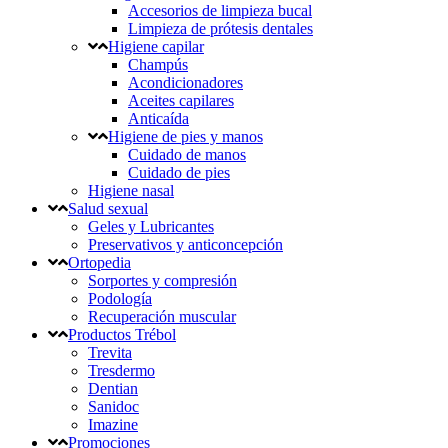
Accesorios de limpieza bucal
Limpieza de prótesis dentales
Higiene capilar
Champús
Acondicionadores
Aceites capilares
Anticaída
Higiene de pies y manos
Cuidado de manos
Cuidado de pies
Higiene nasal
Salud sexual
Geles y Lubricantes
Preservativos y anticoncepción
Ortopedia
Sorportes y compresión
Podología
Recuperación muscular
Productos Trébol
Trevita
Tresdermo
Dentian
Sanidoc
Imazine
Promociones