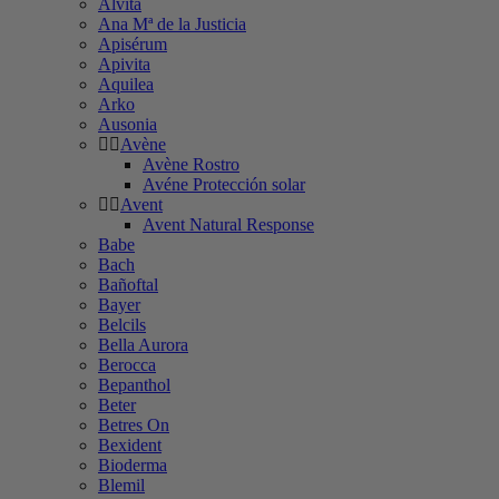
Alvita
Ana Mª de la Justicia
Apisérum
Apivita
Aquilea
Arko
Ausonia
Avène
Avène Rostro
Avéne Protección solar
Avent
Avent Natural Response
Babe
Bach
Bañoftal
Bayer
Belcils
Bella Aurora
Berocca
Bepanthol
Beter
Betres On
Bexident
Bioderma
Blemil