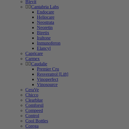
Blevit
Cantabria Labs
Endocare
Heliocare
Neostrata
Neoretin
Biretix
Iraltone
Inmunoferon
Elancyl
Capricare
Carmex
Caudalie
Premier Cru
Resveratrol [Lift]
Vinoperfect
Vinosource
CeraVe
Chicco
Clearblue
Comforsil
Compeed
Control
Cool Bottles
Corega