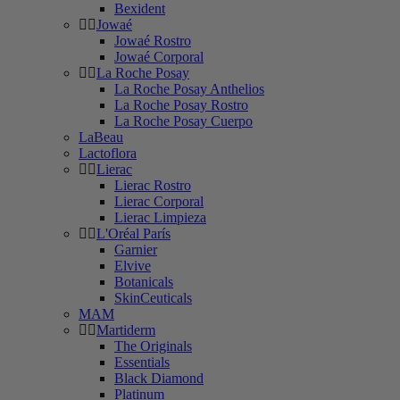
Bexident
Jowaé
Jowaé Rostro
Jowaé Corporal
La Roche Posay
La Roche Posay Anthelios
La Roche Posay Rostro
La Roche Posay Cuerpo
LaBeau
Lactoflora
Lierac
Lierac Rostro
Lierac Corporal
Lierac Limpieza
L'Oréal París
Garnier
Elvive
Botanicals
SkinCeuticals
MAM
Martiderm
The Originals
Essentials
Black Diamond
Platinum