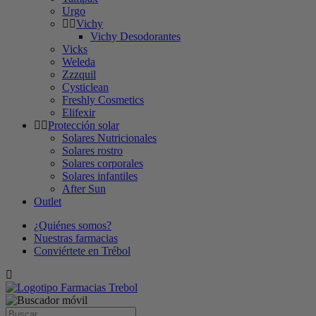
Urgo
Vichy
Vichy Desodorantes
Vicks
Weleda
Zzzquil
Cysticlean
Freshly Cosmetics
Elifexir
Protección solar
Solares Nutricionales
Solares rostro
Solares corporales
Solares infantiles
After Sun
Outlet
¿Quiénes somos?
Nuestras farmacias
Conviértete en Trébol