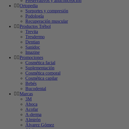
Preservativos y anticoncepción
Ortopedia
Sorportes y compresión
Podología
Recuperación muscular
Productos Trébol
Trevita
Tresdermo
Dentian
Sanidoc
Imazine
Promociones
Cosmética facial
Suplementación
Cosmética corporal
Cosmética capilar
Bebés
Bucodental
Marcas
3M
Aboca
Acofar
A-derma
Almirón
Álvarez Gómez