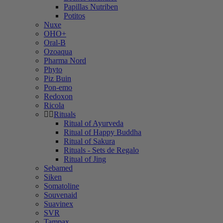
Papillas Nutriben
Potitos
Nuxe
OHO+
Oral-B
Ozoaqua
Pharma Nord
Phyto
Piz Buin
Pon-emo
Redoxon
Ricola
Rituals
Ritual of Ayurveda
Ritual of Happy Buddha
Ritual of Sakura
Rituals - Sets de Regalo
Ritual of Jing
Sebamed
Siken
Somatoline
Souvenaid
Suavinex
SVR
Tampax