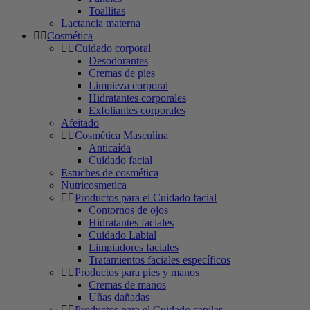
Toallitas
Lactancia materna
Cosmética
Cuidado corporal
Desodorantes
Cremas de pies
Limpieza corporal
Hidratantes corporales
Exfoliantes corporales
Afeitado
Cosmética Masculina
Anticaída
Cuidado facial
Estuches de cosmética
Nutricosmetica
Productos para el Cuidado facial
Contornos de ojos
Hidratantes faciales
Cuidado Labial
Limpiadores faciales
Tratamientos faciales específicos
Productos para pies y manos
Cremas de manos
Uñas dañadas
Productos para el Cuidado capilar