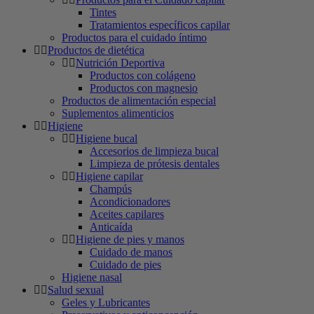
Tintes
Tratamientos específicos capilar
Productos para el cuidado íntimo
Productos de dietética
Nutrición Deportiva
Productos con colágeno
Productos con magnesio
Productos de alimentación especial
Suplementos alimenticios
Higiene
Higiene bucal
Accesorios de limpieza bucal
Limpieza de prótesis dentales
Higiene capilar
Champús
Acondicionadores
Aceites capilares
Anticaída
Higiene de pies y manos
Cuidado de manos
Cuidado de pies
Higiene nasal
Salud sexual
Geles y Lubricantes