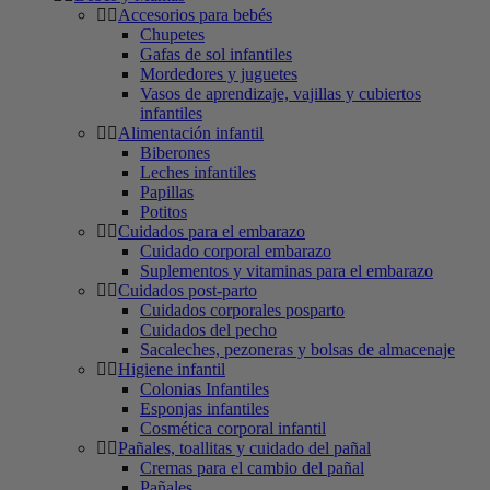
Accesorios para bebés
Chupetes
Gafas de sol infantiles
Mordedores y juguetes
Vasos de aprendizaje, vajillas y cubiertos
infantiles
Alimentación infantil
Biberones
Leches infantiles
Papillas
Potitos
Cuidados para el embarazo
Cuidado corporal embarazo
Suplementos y vitaminas para el embarazo
Cuidados post-parto
Cuidados corporales posparto
Cuidados del pecho
Sacaleches, pezoneras y bolsas de almacenaje
Higiene infantil
Colonias Infantiles
Esponjas infantiles
Cosmética corporal infantil
Pañales, toallitas y cuidado del pañal
Cremas para el cambio del pañal
Pañales