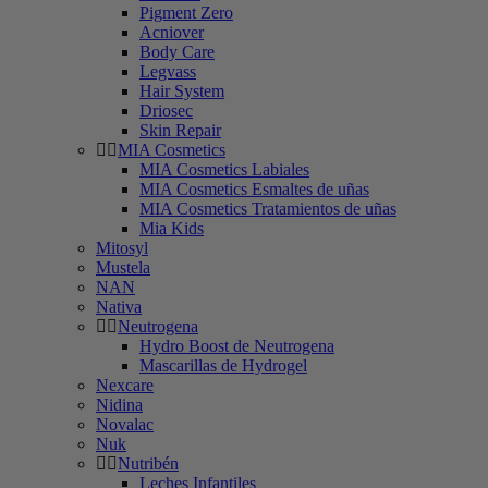
Pigment Zero
Acniover
Body Care
Legvass
Hair System
Driosec
Skin Repair
MIA Cosmetics
MIA Cosmetics Labiales
MIA Cosmetics Esmaltes de uñas
MIA Cosmetics Tratamientos de uñas
Mia Kids
Mitosyl
Mustela
NAN
Nativa
Neutrogena
Hydro Boost de Neutrogena
Mascarillas de Hydrogel
Nexcare
Nidina
Novalac
Nuk
Nutribén
Leches Infantiles