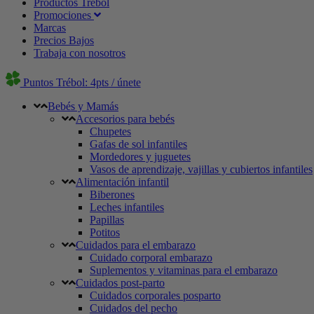
Productos Trébol
Promociones
Marcas
Precios Bajos
Trabaja con nosotros
Puntos Trébol: 4pts / únete
Bebés y Mamás
Accesorios para bebés
Chupetes
Gafas de sol infantiles
Mordedores y juguetes
Vasos de aprendizaje, vajillas y cubiertos infantiles
Alimentación infantil
Biberones
Leches infantiles
Papillas
Potitos
Cuidados para el embarazo
Cuidado corporal embarazo
Suplementos y vitaminas para el embarazo
Cuidados post-parto
Cuidados corporales posparto
Cuidados del pecho