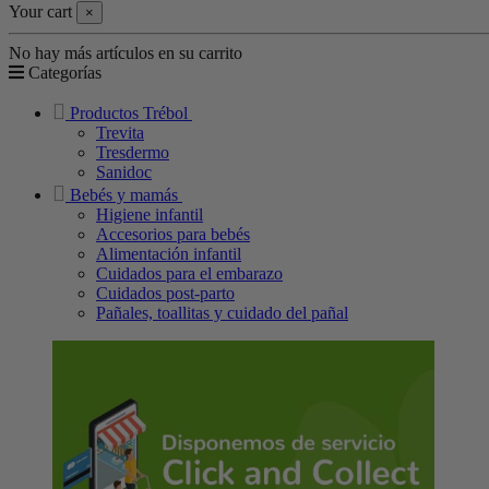
Your cart
×
No hay más artículos en su carrito
Categorías
Productos Trébol
Trevita
Tresdermo
Sanidoc
Bebés y mamás
Higiene infantil
Accesorios para bebés
Alimentación infantil
Cuidados para el embarazo
Cuidados post-parto
Pañales, toallitas y cuidado del pañal