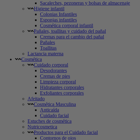
Sacaleches, pezoneras y bolsas de almacenaje
Higiene infantil
Colonias Infantiles
Esponjas infantiles
Cosmética corporal infantil
Pañales, toallitas y cuidado del pañal
Cremas para el cambio del pañal
Pañales
Toallitas
Lactancia materna
Cosmética
Cuidado corporal
Desodorantes
Cremas de pies
Limpieza corporal
Hidratantes corporales
Exfoliantes corporales
Afeitado
Cosmética Masculina
Anticaída
Cuidado facial
Estuches de cosmética
Nutricosmetica
Productos para el Cuidado facial
Contornos de ojos