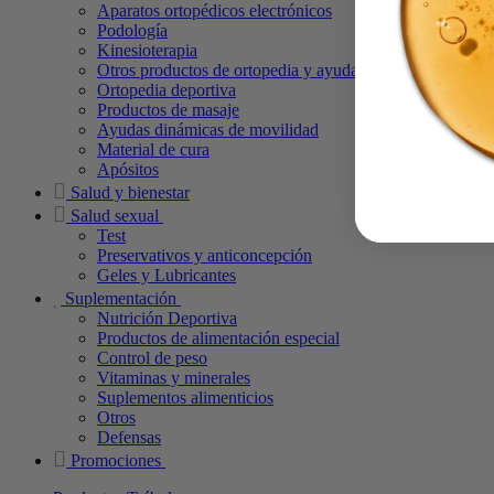
Aparatos ortopédicos electrónicos
Podología
Kinesioterapia
Otros productos de ortopedia y ayudas técnicas
Ortopedia deportiva
Productos de masaje
Ayudas dinámicas de movilidad
Material de cura
Apósitos
Salud y bienestar
Salud sexual
Test
Preservativos y anticoncepción
Geles y Lubricantes
Suplementación
Nutrición Deportiva
Productos de alimentación especial
Control de peso
Vitaminas y minerales
Suplementos alimenticios
Otros
Defensas
Promociones