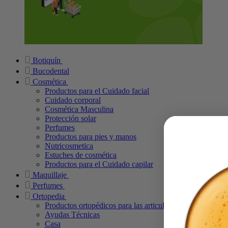
Botiquín
Bucodental
Cosmética
Productos para el Cuidado facial
Cuidado corporal
Cosmética Masculina
Protección solar
Perfumes
Productos para pies y manos
Nutricosmetica
Estuches de cosmética
Productos para el Cuidado capilar
Maquillaje
Perfumes
Ortopedia
Productos ortopédicos para las articulaciones
Ayudas Técnicas
Casa