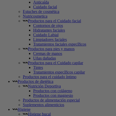
Anticaída
Cuidado facial
Estuches de cosmética
Nutricosmetica
Productos para el Cuidado facial
Contornos de ojos
Hidratantes faciales
Cuidado Labial
Limpiadores faciales
Tratamientos faciales específicos
Productos para pies y manos
Cremas de manos
Uñas dañadas
Productos para el Cuidado capilar
Tintes
Tratamientos específicos capilar
Productos para el cuidado íntimo
Productos de dietética
Nutrición Deportiva
Productos con colágeno
Productos con magnesio
Productos de alimentación especial
Suplementos alimenticios
Higiene
Higiene bucal