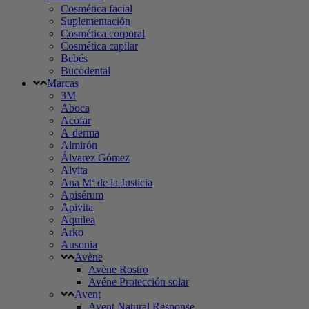
Cosmética facial
Suplementación
Cosmética corporal
Cosmética capilar
Bebés
Bucodental
Marcas
3M
Aboca
Acofar
A-derma
Almirón
Álvarez Gómez
Alvita
Ana Mª de la Justicia
Apisérum
Apivita
Aquilea
Arko
Ausonia
Avène
Avène Rostro
Avéne Protección solar
Avent
Avent Natural Response