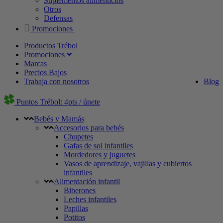
Suplementos alimenticios
Otros
Defensas
Promociones
Productos Trébol
Promociones
Marcas
Precios Bajos
Trabaja con nosotros
Blog
Puntos Trébol: 4pts / únete
Bebés y Mamás
Accesorios para bebés
Chupetes
Gafas de sol infantiles
Mordedores y juguetes
Vasos de aprendizaje, vajillas y cubiertos
infantiles
Alimentación infantil
Biberones
Leches infantiles
Papillas
Potitos