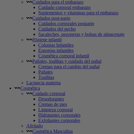
Cuidados para el embarazo
Cuidado corporal embarazo
Suplementos y vitaminas para el embarazo
Cuidados post-parto
Cuidados corporales posparto
Cuidados del pecho
Sacaleches, pezoneras y bolsas de almacenaje
Higiene infantil
Colonias Infantiles
Esponjas infantiles
Cosmética corporal infantil
Pañales, toallitas y cuidado del pañal
Cremas para el cambio del pañal
Pañales
Toallitas
Lactancia materna
Cosmética
Cuidado corporal
Desodorantes
Cremas de pies
Limpieza corporal
Hidratantes corporales
Exfoliantes corporales
Afeitado
Cosmética Masculina