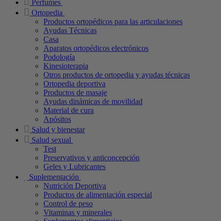
Perfumes
Ortopedia
Productos ortopédicos para las articulaciones
Ayudas Técnicas
Casa
Aparatos ortopédicos electrónicos
Podología
Kinesioterapia
Otros productos de ortopedia y ayudas técnicas
Ortopedia deportiva
Productos de masaje
Ayudas dinámicas de movilidad
Material de cura
Apósitos
Salud y bienestar
Salud sexual
Test
Preservativos y anticoncepción
Geles y Lubricantes
Suplementación
Nutrición Deportiva
Productos de alimentación especial
Control de peso
Vitaminas y minerales