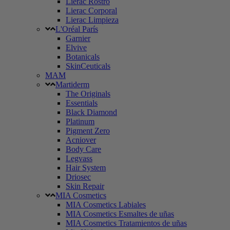
Lierac Rostro
Lierac Corporal
Lierac Limpieza
L'Oréal París
Garnier
Elvive
Botanicals
SkinCeuticals
MAM
Martiderm
The Originals
Essentials
Black Diamond
Platinum
Pigment Zero
Acniover
Body Care
Legvass
Hair System
Driosec
Skin Repair
MIA Cosmetics
MIA Cosmetics Labiales
MIA Cosmetics Esmaltes de uñas
MIA Cosmetics Tratamientos de uñas