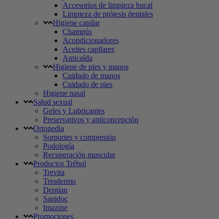
Accesorios de limpieza bucal
Limpieza de prótesis dentales
Higiene capilar
Champús
Acondicionadores
Aceites capilares
Anticaída
Higiene de pies y manos
Cuidado de manos
Cuidado de pies
Higiene nasal
Salud sexual
Geles y Lubricantes
Preservativos y anticoncepción
Ortopedia
Sorportes y compresión
Podología
Recuperación muscular
Productos Trébol
Trevita
Tresdermo
Dentian
Sanidoc
Imazine
Promociones