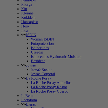
Femibion
Filorga
Kin
Klorane
Kukident
Hansaplast
Hero
Inca
ISDIN
Woman ISDIN
Fotoprotección
Isdinceutics
Ureadin
Isdinceutics Hyaluronic Moisture
Bexident
Jowaé
Jowaé Rostro
Jowaé Corporal
La Roche Posay
La Roche Posay Anthelios
La Roche Posay Rostro
La Roche Posay Cuerpo
LaBeau
Lactoflora
Lierac