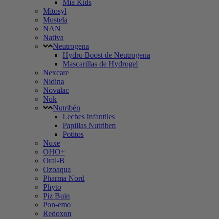
Mia Kids
Mitosyl
Mustela
NAN
Nativa
Neutrogena
Hydro Boost de Neutrogena
Mascarillas de Hydrogel
Nexcare
Nidina
Novalac
Nuk
Nutribén
Leches Infantiles
Papillas Nutriben
Potitos
Nuxe
OHO+
Oral-B
Ozoaqua
Pharma Nord
Phyto
Piz Buin
Pon-emo
Redoxon