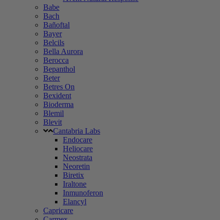
Babe
Bach
Bañoftal
Bayer
Belcils
Bella Aurora
Berocca
Bepanthol
Beter
Betres On
Bexident
Bioderma
Blemil
Blevit
Cantabria Labs
Endocare
Heliocare
Neostrata
Neoretin
Biretix
Iraltone
Inmunoferon
Elancyl
Capricare
Carmex