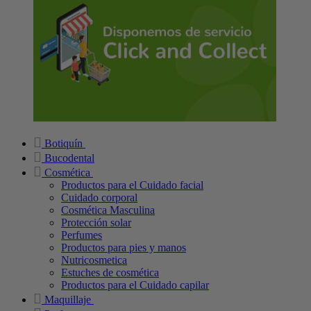
Botiquín
Bucodental
Cosmética
Productos para el Cuidado facial
Cuidado corporal
Cosmética Masculina
Protección solar
Perfumes
Productos para pies y manos
Nutricosmetica
Estuches de cosmética
Productos para el Cuidado capilar
Maquillaje