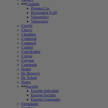
Caudalie
Premier Cru
Resveratrol [Lift]
Vinoperfect
Vinosource
CeraVe
Chicco
Clearblue
Comforsil
Compeed
Control
Cool Bottles
Corega
Corysan
Cumlaude
Dodot
Dr. Brown's
Dr. Scholl
Durex
Eucerin
Eucerin Anti-edad
Eucerin Faciales
Eucerin Corporales
Farmalastic