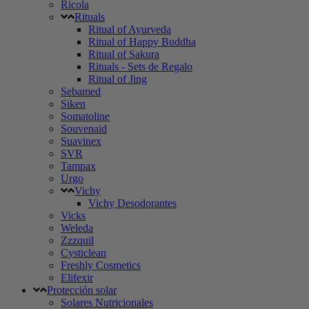
Ricola
Rituals
Ritual of Ayurveda
Ritual of Happy Buddha
Ritual of Sakura
Rituals - Sets de Regalo
Ritual of Jing
Sebamed
Siken
Somatoline
Souvenaid
Suavinex
SVR
Tampax
Urgo
Vichy
Vichy Desodorantes
Vicks
Weleda
Zzzquil
Cysticlean
Freshly Cosmetics
Elifexir
Protección solar
Solares Nutricionales