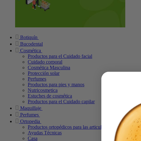
Botiquín
Bucodental
Cosmética
Productos para el Cuidado facial
Cuidado corporal
Cosmética Masculina
Protección solar
Perfumes
Productos para pies y manos
Nutricosmetica
Estuches de cosmética
Productos para el Cuidado capilar
Maquillaje
Perfumes
Ortopedia
Productos ortopédicos para las articulaciones
Ayudas Técnicas
Casa