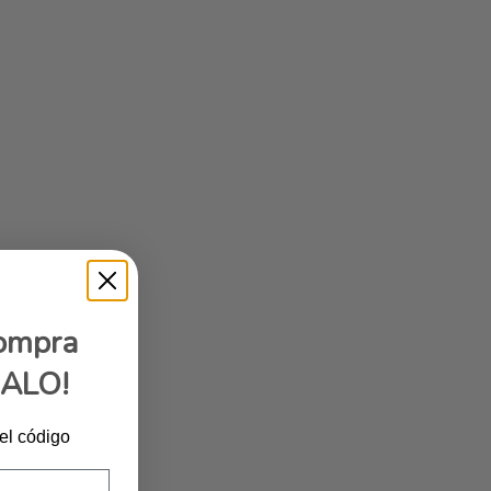
compra
GALO!
 el código