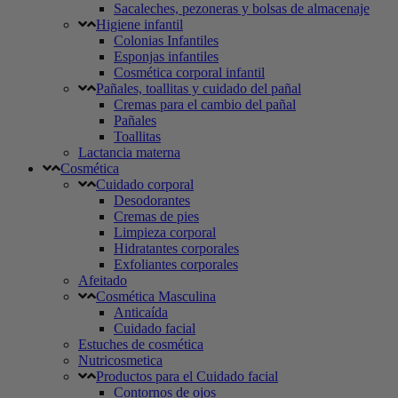
Sacaleches, pezoneras y bolsas de almacenaje
Higiene infantil
Colonias Infantiles
Esponjas infantiles
Cosmética corporal infantil
Pañales, toallitas y cuidado del pañal
Cremas para el cambio del pañal
Pañales
Toallitas
Lactancia materna
Cosmética
Cuidado corporal
Desodorantes
Cremas de pies
Limpieza corporal
Hidratantes corporales
Exfoliantes corporales
Afeitado
Cosmética Masculina
Anticaída
Cuidado facial
Estuches de cosmética
Nutricosmetica
Productos para el Cuidado facial
Contornos de ojos