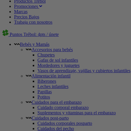
Productos Trébol
Promociones
Marcas
Precios Bajos
Trabaja con nosotros
Puntos Trébol: 4pts / únete
Bebés y Mamás
Accesorios para bebés
Chupetes
Gafas de sol infantiles
Mordedores y juguetes
Vasos de aprendizaje, vajillas y cubiertos infantiles
Alimentación infantil
Biberones
Leches infantiles
Papillas
Potitos
Cuidados para el embarazo
Cuidado corporal embarazo
Suplementos y vitaminas para el embarazo
Cuidados post-parto
Cuidados corporales posparto
Cuidados del pecho