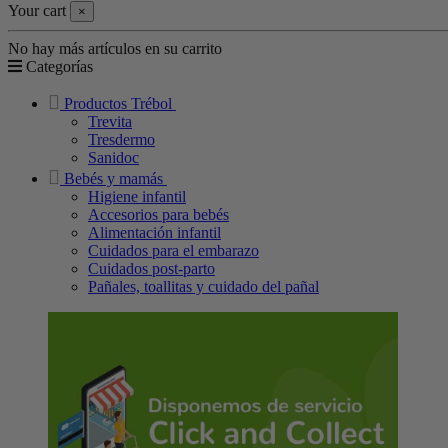
Your cart
×
No hay más artículos en su carrito
Categorías
Productos Trébol
Trevita
Tresdermo
Sanidoc
Bebés y mamás
Higiene infantil
Accesorios para bebés
Alimentación infantil
Cuidados para el embarazo
Cuidados post-parto
Pañales, toallitas y cuidado del pañal