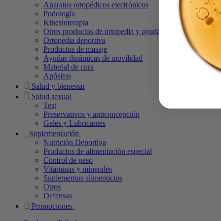
Aparatos ortopédicos electrónicos
Podología
Kinesioterapia
Otros productos de ortopedia y ayudas técnicas
Ortopedia deportiva
Productos de masaje
Ayudas dinámicas de movilidad
Material de cura
Apósitos
Salud y bienestar
Salud sexual
Test
Preservativos y anticoncepción
Geles y Lubricantes
Suplementación
Nutrición Deportiva
Productos de alimentación especial
Control de peso
Vitaminas y minerales
Suplementos alimenticios
Otros
Defensas
Promociones