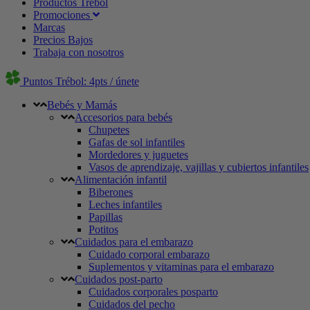
Productos Trébol
Promociones
Marcas
Precios Bajos
Trabaja con nosotros
Puntos Trébol: 4pts / únete
Bebés y Mamás
Accesorios para bebés
Chupetes
Gafas de sol infantiles
Mordedores y juguetes
Vasos de aprendizaje, vajillas y cubiertos infantiles
Alimentación infantil
Biberones
Leches infantiles
Papillas
Potitos
Cuidados para el embarazo
Cuidado corporal embarazo
Suplementos y vitaminas para el embarazo
Cuidados post-parto
Cuidados corporales posparto
Cuidados del pecho