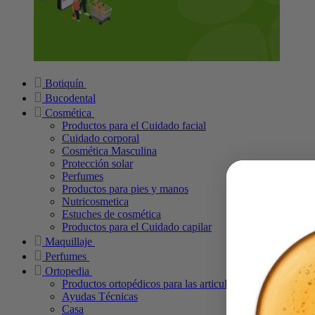
Botiquín
Bucodental
Cosmética
Productos para el Cuidado facial
Cuidado corporal
Cosmética Masculina
Protección solar
Perfumes
Productos para pies y manos
Nutricosmetica
Estuches de cosmética
Productos para el Cuidado capilar
Maquillaje
Perfumes
Ortopedia
Productos ortopédicos para las articulaciones
Ayudas Técnicas
Casa