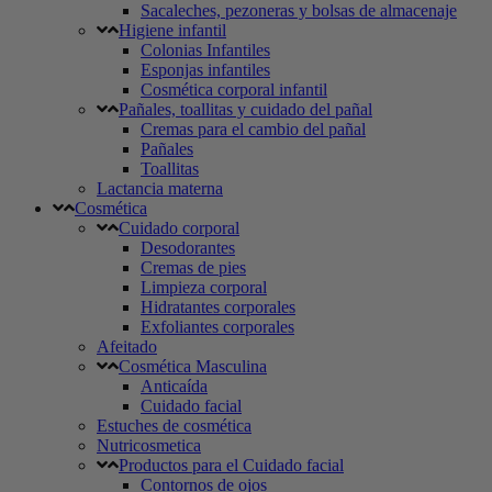
Sacaleches, pezoneras y bolsas de almacenaje
Higiene infantil
Colonias Infantiles
Esponjas infantiles
Cosmética corporal infantil
Pañales, toallitas y cuidado del pañal
Cremas para el cambio del pañal
Pañales
Toallitas
Lactancia materna
Cosmética
Cuidado corporal
Desodorantes
Cremas de pies
Limpieza corporal
Hidratantes corporales
Exfoliantes corporales
Afeitado
Cosmética Masculina
Anticaída
Cuidado facial
Estuches de cosmética
Nutricosmetica
Productos para el Cuidado facial
Contornos de ojos