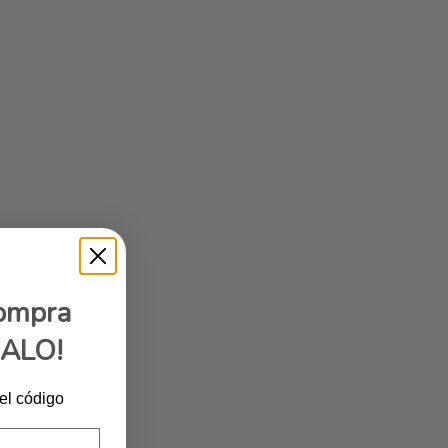
compra
GALO!
 el código