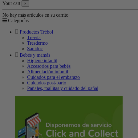
Your cart
×
No hay más artículos en su carrito
Categorías
Productos Trébol
Trevita
Tresdermo
Sanidoc
Bebés y mamás
Higiene infantil
Accesorios para bebés
Alimentación infantil
Cuidados para el embarazo
Cuidados post-parto
Pañales, toallitas y cuidado del pañal