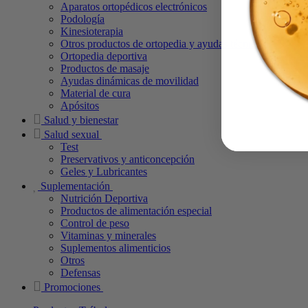
Aparatos ortopédicos electrónicos
Podología
Kinesioterapia
Otros productos de ortopedia y ayudas técnicas
Ortopedia deportiva
Productos de masaje
Ayudas dinámicas de movilidad
Material de cura
Apósitos
Salud y bienestar
Salud sexual
Test
Preservativos y anticoncepción
Geles y Lubricantes
Suplementación
Nutrición Deportiva
Productos de alimentación especial
Control de peso
Vitaminas y minerales
Suplementos alimenticios
Otros
Defensas
Promociones