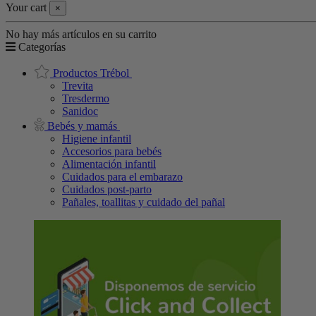
Your cart
×
No hay más artículos en su carrito
Categorías
Productos Trébol
Trevita
Tresdermo
Sanidoc
Bebés y mamás
Higiene infantil
Accesorios para bebés
Alimentación infantil
Cuidados para el embarazo
Cuidados post-parto
Pañales, toallitas y cuidado del pañal