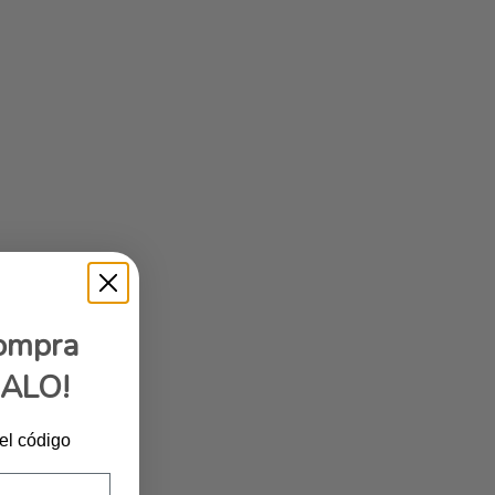
compra
GALO!
 el código