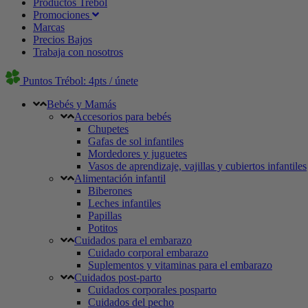
Productos Trébol
Promociones
Marcas
Precios Bajos
Trabaja con nosotros
Puntos Trébol: 4pts / únete
Bebés y Mamás
Accesorios para bebés
Chupetes
Gafas de sol infantiles
Mordedores y juguetes
Vasos de aprendizaje, vajillas y cubiertos infantiles
Alimentación infantil
Biberones
Leches infantiles
Papillas
Potitos
Cuidados para el embarazo
Cuidado corporal embarazo
Suplementos y vitaminas para el embarazo
Cuidados post-parto
Cuidados corporales posparto
Cuidados del pecho