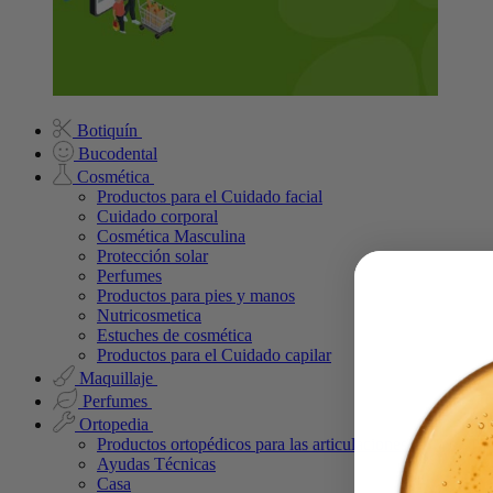
Botiquín
Bucodental
Cosmética
Productos para el Cuidado facial
Cuidado corporal
Cosmética Masculina
Protección solar
Perfumes
Productos para pies y manos
Nutricosmetica
Estuches de cosmética
Productos para el Cuidado capilar
Maquillaje
Perfumes
Ortopedia
Productos ortopédicos para las articulaciones
Ayudas Técnicas
Casa