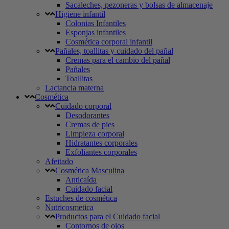
Sacaleches, pezoneras y bolsas de almacenaje
Higiene infantil
Colonias Infantiles
Esponjas infantiles
Cosmética corporal infantil
Pañales, toallitas y cuidado del pañal
Cremas para el cambio del pañal
Pañales
Toallitas
Lactancia materna
Cosmética
Cuidado corporal
Desodorantes
Cremas de pies
Limpieza corporal
Hidratantes corporales
Exfoliantes corporales
Afeitado
Cosmética Masculina
Anticaída
Cuidado facial
Estuches de cosmética
Nutricosmetica
Productos para el Cuidado facial
Contornos de ojos