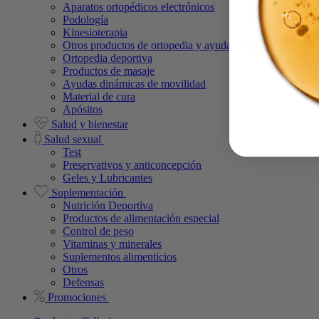
Aparatos ortopédicos electrónicos
Podología
Kinesioterapia
Otros productos de ortopedia y ayudas técnicas
Ortopedia deportiva
Productos de masaje
Ayudas dinámicas de movilidad
Material de cura
Apósitos
Salud y bienestar
Salud sexual
Test
Preservativos y anticoncepción
Geles y Lubricantes
Suplementación
Nutrición Deportiva
Productos de alimentación especial
Control de peso
Vitaminas y minerales
Suplementos alimenticios
Otros
Defensas
Promociones