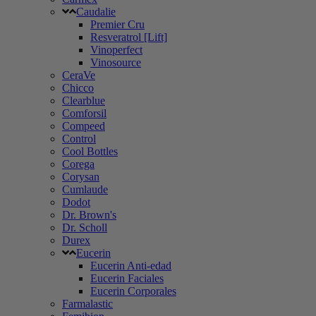
Caudalie
Premier Cru
Resveratrol [Lift]
Vinoperfect
Vinosource
CeraVe
Chicco
Clearblue
Comforsil
Compeed
Control
Cool Bottles
Corega
Corysan
Cumlaude
Dodot
Dr. Brown's
Dr. Scholl
Durex
Eucerin
Eucerin Anti-edad
Eucerin Faciales
Eucerin Corporales
Farmalastic