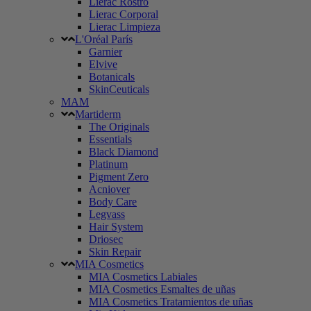
Lierac Rostro
Lierac Corporal
Lierac Limpieza
L'Oréal París
Garnier
Elvive
Botanicals
SkinCeuticals
MAM
Martiderm
The Originals
Essentials
Black Diamond
Platinum
Pigment Zero
Acniover
Body Care
Legvass
Hair System
Driosec
Skin Repair
MIA Cosmetics
MIA Cosmetics Labiales
MIA Cosmetics Esmaltes de uñas
MIA Cosmetics Tratamientos de uñas