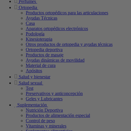
Perfumes
Ortopedia
Productos ortopédicos para las articulaciones
Ayudas Técnicas
Casa
Aparatos ortopédicos electrónicos
Podología
Kinesioterapia
Otros productos de ortopedia y ayudas técnicas
Ortopedia deportiva
Productos de masaje
Ayudas dinámicas de movilidad
Material de cura
Apósitos
Salud y bienestar
Salud sexual
Test
Preservativos y anticoncepción
Geles y Lubricantes
Suplementación
Nutrición Deportiva
Productos de alimentación especial
Control de peso
Vitaminas y minerales