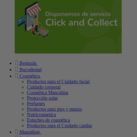
Botiquín
Bucodental
Cosmética
Productos para el Cuidado facial
Cuidado corporal
Cosmética Masculina
Protección solar
Perfumes
Productos para pies y manos
Nutricosmetica
Estuches de cosmética
Productos para el Cuidado capilar
Maquillaje