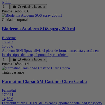
6,95 €
Añadir a la cesta
Puntos Trébol: 0.6
Cuidado corporal
Bioderma Atoderm SOS spray 200 ml
Bioderma
185707
15,65 €
Atoderm SOS Spray alivia el picor de forma inmediata y actúa en
los dos tipos de picor, el puntual y el crónico.
Añadir a la cesta
Puntos Trébol: 1.5
Tintes castaños
Farmatint Classic 5M Castaño Claro Caoba
Farmatint
179044
14,50 €
Farmatint cubre el 100% de las canas, aportando vitalidad y aspecto