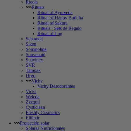
Ricola
Rituals
Ritual of Ayurveda
Ritual of Happy Buddha
Ritual of Sakura
Rituals - Sets de Regalo
Ritual of Jing
Sebamed
Siken
Somatoline
Souvenaid
Suavinex
SVR
Tampax
Urgo
Vichy
Vichy Desodorantes
Vicks
Weleda
Zzzquil
Cysticlean
Freshly Cosmetics
Elifexir
Protección solar
Solares Nutricionales