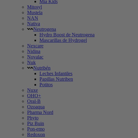
Mia Kids
Mitosyl
Mustela
NAN
Nativa
Neutrogena
Hydro Boost de Neutrogena
Mascarillas de Hydrogel
Nexcare
Nidina
Novalac
Nuk
Nutribén
Leches Infantiles
Papillas Nutriben
Potitos
Nuxe
OHO+
Oral-B
Ozoaqua
Pharma Nord
Phyto
Piz Buin
Pon-emo
Redoxon