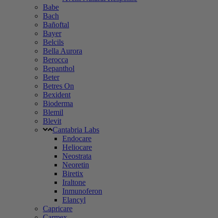
Babe
Bach
Bañoftal
Bayer
Belcils
Bella Aurora
Berocca
Bepanthol
Beter
Betres On
Bexident
Bioderma
Blemil
Blevit
Cantabria Labs
Endocare
Heliocare
Neostrata
Neoretin
Biretix
Iraltone
Inmunoferon
Elancyl
Capricare
Carmex