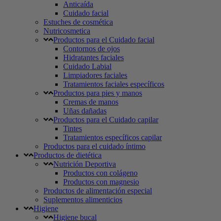
Anticaída
Cuidado facial
Estuches de cosmética
Nutricosmetica
Productos para el Cuidado facial
Contornos de ojos
Hidratantes faciales
Cuidado Labial
Limpiadores faciales
Tratamientos faciales específicos
Productos para pies y manos
Cremas de manos
Uñas dañadas
Productos para el Cuidado capilar
Tintes
Tratamientos específicos capilar
Productos para el cuidado íntimo
Productos de dietética
Nutrición Deportiva
Productos con colágeno
Productos con magnesio
Productos de alimentación especial
Suplementos alimenticios
Higiene
Higiene bucal