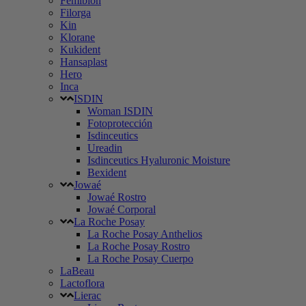
Femibion
Filorga
Kin
Klorane
Kukident
Hansaplast
Hero
Inca
ISDIN
Woman ISDIN
Fotoprotección
Isdinceutics
Ureadin
Isdinceutics Hyaluronic Moisture
Bexident
Jowaé
Jowaé Rostro
Jowaé Corporal
La Roche Posay
La Roche Posay Anthelios
La Roche Posay Rostro
La Roche Posay Cuerpo
LaBeau
Lactoflora
Lierac