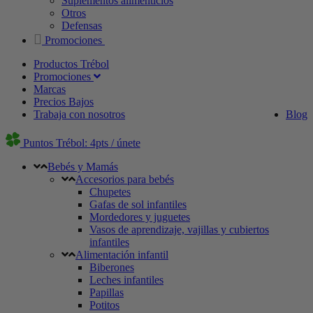
Suplementos alimenticios
Otros
Defensas
Promociones
Productos Trébol
Promociones
Marcas
Precios Bajos
Trabaja con nosotros
Blog
Puntos Trébol: 4pts / únete
Bebés y Mamás
Accesorios para bebés
Chupetes
Gafas de sol infantiles
Mordedores y juguetes
Vasos de aprendizaje, vajillas y cubiertos
infantiles
Alimentación infantil
Biberones
Leches infantiles
Papillas
Potitos