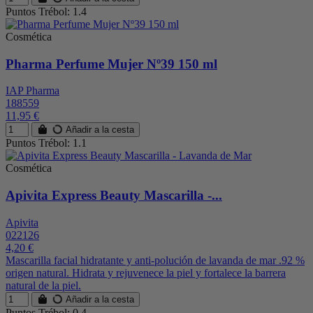
Puntos Trébol: 1.4
Cosmética
Pharma Perfume Mujer Nº39 150 ml
IAP Pharma
188559
11,95 €
Añadir a la cesta
Puntos Trébol: 1.1
Cosmética
Apivita Express Beauty Mascarilla -...
Apivita
022126
4,20 €
Mascarilla facial hidratante y anti-polución de lavanda de mar .92 %
origen natural. Hidrata y rejuvenece la piel y fortalece la barrera
natural de la piel.
Añadir a la cesta
Puntos Trébol: 0.4