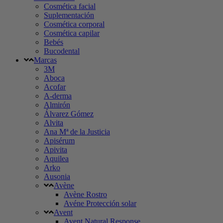
Cosmética facial
Suplementación
Cosmética corporal
Cosmética capilar
Bebés
Bucodental
Marcas
3M
Aboca
Acofar
A-derma
Almirón
Álvarez Gómez
Alvita
Ana Mª de la Justicia
Apisérum
Apivita
Aquilea
Arko
Ausonia
Avène
Avène Rostro
Avéne Protección solar
Avent
Avent Natural Response