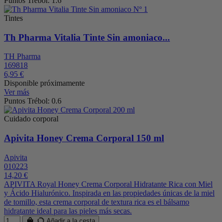
Puntos Trébol: 1.6
Tintes
Th Pharma Vitalia Tinte Sin amoniaco...
TH Pharma
169818
6,95 €
Disponible próximamente
Ver más
Puntos Trébol: 0.6
Cuidado corporal
Apivita Honey Crema Corporal 150 ml
Apivita
010223
14,20 €
APIVITA Royal Honey Crema Corporal Hidratante Rica con Miel
y Ácido Hialurónico. Inspirada en las propiedades únicas de la miel
de tomillo, esta crema corporal de textura rica es el bálsamo
hidratante ideal para las pieles más secas.
Añadir a la cesta