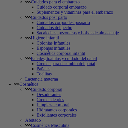
Cuidados para el embarazo
Cuidado corporal embarazo
Suplementos y vitaminas para el embarazo
Cuidados post-parto
Cuidados corporales posparto
Cuidados del pecho
Sacaleches, pezoneras y bolsas de almacenaje
Higiene infantil
Colonias Infantiles
Esponjas infantiles
Cosmética corporal infantil
Pañales, toallitas y cuidado del pañal
Cremas para el cambio del pañal
Pañales
Toallitas
Lactancia materna
Cosmética
Cuidado corporal
Desodorantes
Cremas de pies
Limpieza corporal
Hidratantes corporales
Exfoliantes corporales
Afeitado
Cosmética Masculina