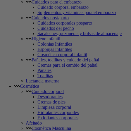
Cuidados para el embarazo
Cuidado corporal embarazo
Suplementos y vitaminas para el embarazo
Cuidados post-parto
Cuidados corporales posparto
Cuidados del pecho
Sacaleches, pezoneras y bolsas de almacenaje
Higiene infantil
Colonias Infantiles
Esponjas infantiles
Cosmética corporal infantil
Pañales, toallitas y cuidado del pañal
Cremas para el cambio del pañal
Pañales
Toallitas
Lactancia materna
Cosmética
Cuidado corporal
Desodorantes
Cremas de pies
Limpieza corporal
Hidratantes corporales
Exfoliantes corporales
Afeitado
Cosmética Masculina