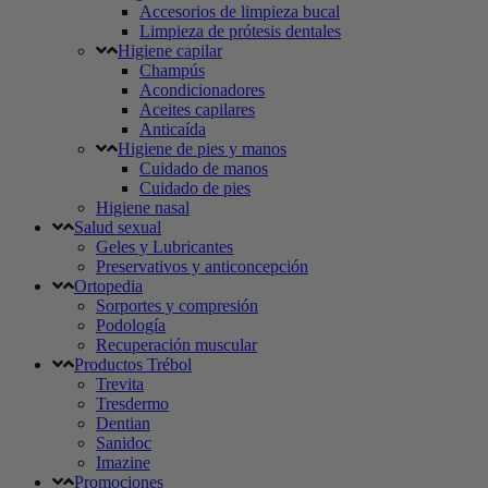
Accesorios de limpieza bucal
Limpieza de prótesis dentales
Higiene capilar
Champús
Acondicionadores
Aceites capilares
Anticaída
Higiene de pies y manos
Cuidado de manos
Cuidado de pies
Higiene nasal
Salud sexual
Geles y Lubricantes
Preservativos y anticoncepción
Ortopedia
Sorportes y compresión
Podología
Recuperación muscular
Productos Trébol
Trevita
Tresdermo
Dentian
Sanidoc
Imazine
Promociones