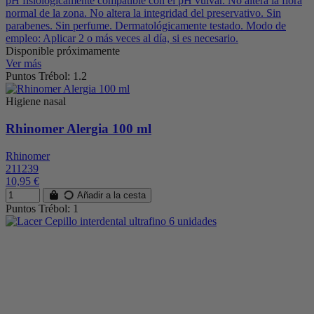
pH fisiológicamente compatible con el pH vulvar. No altera la flora
normal de la zona. No altera la integridad del preservativo. Sin
parabenes. Sin perfume. Dermatológicamente testado. Modo de
empleo: Aplicar 2 o más veces al día, si es necesario.
Disponible próximamente
Ver más
Puntos Trébol: 1.2
Higiene nasal
Rhinomer Alergia 100 ml
Rhinomer
211239
10,95 €
Añadir a la cesta
Puntos Trébol: 1