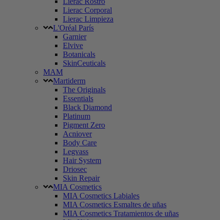
Lierac Rostro
Lierac Corporal
Lierac Limpieza
L'Oréal París
Garnier
Elvive
Botanicals
SkinCeuticals
MAM
Martiderm
The Originals
Essentials
Black Diamond
Platinum
Pigment Zero
Acniover
Body Care
Legvass
Hair System
Driosec
Skin Repair
MIA Cosmetics
MIA Cosmetics Labiales
MIA Cosmetics Esmaltes de uñas
MIA Cosmetics Tratamientos de uñas