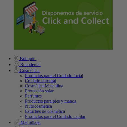
Botiquín
Bucodental
Cosmética
Productos para el Cuidado facial
Cuidado corporal
Cosmética Masculina
Protección solar
Perfumes
Productos para pies y manos
Nutricosmetica
Estuches de cosmética
Productos para el Cuidado capilar
Maquillaje