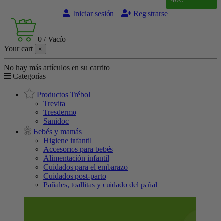
Iniciar sesión
Registrarse
0
/
Vacío
Your cart
×
No hay más artículos en su carrito
Categorías
Productos Trébol
Trevita
Tresdermo
Sanidoc
Bebés y mamás
Higiene infantil
Accesorios para bebés
Alimentación infantil
Cuidados para el embarazo
Cuidados post-parto
Pañales, toallitas y cuidado del pañal