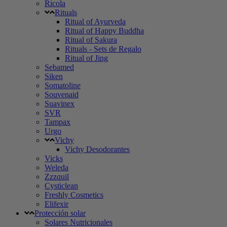
Ricola
Rituals
Ritual of Ayurveda
Ritual of Happy Buddha
Ritual of Sakura
Rituals - Sets de Regalo
Ritual of Jing
Sebamed
Siken
Somatoline
Souvenaid
Suavinex
SVR
Tampax
Urgo
Vichy
Vichy Desodorantes
Vicks
Weleda
Zzzquil
Cysticlean
Freshly Cosmetics
Elifexir
Protección solar
Solares Nutricionales