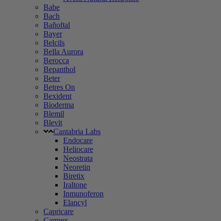
Babe
Bach
Bañoftal
Bayer
Belcils
Bella Aurora
Berocca
Bepanthol
Beter
Betres On
Bexident
Bioderma
Blemil
Blevit
Cantabria Labs
Endocare
Heliocare
Neostrata
Neoretin
Biretix
Iraltone
Inmunoferon
Elancyl
Capricare
Carmex