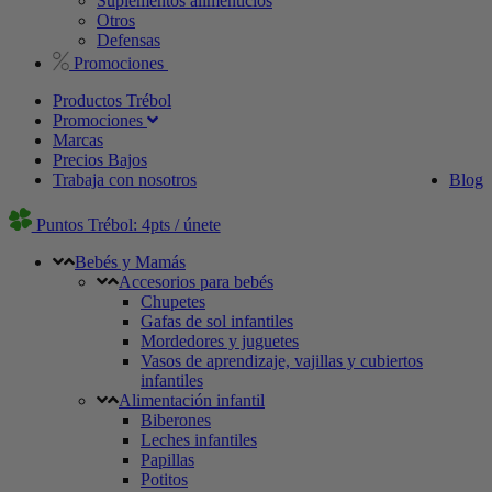
Suplementos alimenticios
Otros
Defensas
Promociones
Productos Trébol
Promociones
Marcas
Precios Bajos
Trabaja con nosotros
Blog
Puntos Trébol: 4pts / únete
Bebés y Mamás
Accesorios para bebés
Chupetes
Gafas de sol infantiles
Mordedores y juguetes
Vasos de aprendizaje, vajillas y cubiertos
infantiles
Alimentación infantil
Biberones
Leches infantiles
Papillas
Potitos