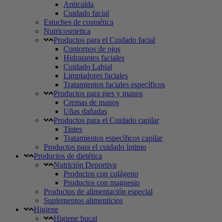
Anticaída
Cuidado facial
Estuches de cosmética
Nutricosmetica
Productos para el Cuidado facial
Contornos de ojos
Hidratantes faciales
Cuidado Labial
Limpiadores faciales
Tratamientos faciales específicos
Productos para pies y manos
Cremas de manos
Uñas dañadas
Productos para el Cuidado capilar
Tintes
Tratamientos específicos capilar
Productos para el cuidado íntimo
Productos de dietética
Nutrición Deportiva
Productos con colágeno
Productos con magnesio
Productos de alimentación especial
Suplementos alimenticios
Higiene
Higiene bucal