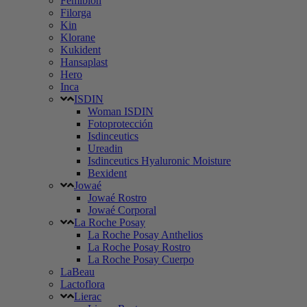
Femibion
Filorga
Kin
Klorane
Kukident
Hansaplast
Hero
Inca
ISDIN
Woman ISDIN
Fotoprotección
Isdinceutics
Ureadin
Isdinceutics Hyaluronic Moisture
Bexident
Jowaé
Jowaé Rostro
Jowaé Corporal
La Roche Posay
La Roche Posay Anthelios
La Roche Posay Rostro
La Roche Posay Cuerpo
LaBeau
Lactoflora
Lierac