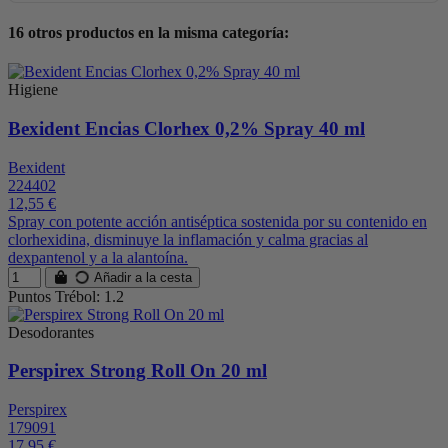
16 otros productos en la misma categoría:
Higiene
Bexident Encias Clorhex 0,2% Spray 40 ml
Bexident
224402
12,55 €
Spray con potente acción antiséptica sostenida por su contenido en
clorhexidina, disminuye la inflamación y calma gracias al
dexpantenol y a la alantoína.
Añadir a la cesta
Puntos Trébol: 1.2
Desodorantes
Perspirex Strong Roll On 20 ml
Perspirex
179091
17,95 €