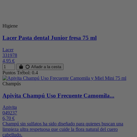
Higiene
Lacer Pasta dental Junior fresa 75 ml
Lacer
331978
4,95 €
Añadir a la cesta
Puntos Trébol: 0.4
Champús
Apivita Champú Uso Frecuente Camomila...
Apivita
049237
6,70 €
Champú sin sulfatos ha sido diseñado para quienes buscan una
limpieza ultra respetuosa que cuide la flora natural del cuero
cabelludo.