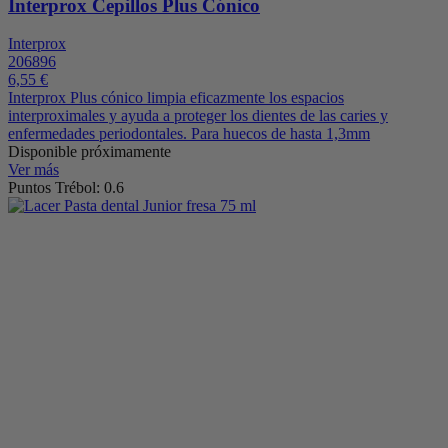
Interprox Cepillos Plus Cónico
Interprox
206896
6,55 €
Interprox Plus cónico limpia eficazmente los espacios
interproximales y ayuda a proteger los dientes de las caries y
enfermedades periodontales. Para huecos de hasta 1,3mm
Disponible próximamente
Ver más
Puntos Trébol: 0.6