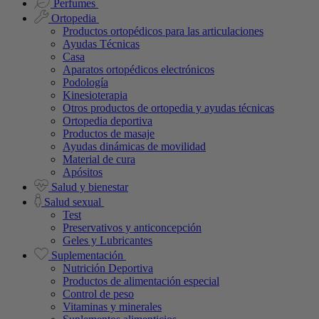
Perfumes
Ortopedia
Productos ortopédicos para las articulaciones
Ayudas Técnicas
Casa
Aparatos ortopédicos electrónicos
Podología
Kinesioterapia
Otros productos de ortopedia y ayudas técnicas
Ortopedia deportiva
Productos de masaje
Ayudas dinámicas de movilidad
Material de cura
Apósitos
Salud y bienestar
Salud sexual
Test
Preservativos y anticoncepción
Geles y Lubricantes
Suplementación
Nutrición Deportiva
Productos de alimentación especial
Control de peso
Vitaminas y minerales