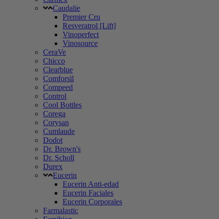
Caudalie
Premier Cru
Resveratrol [Lift]
Vinoperfect
Vinosource
CeraVe
Chicco
Clearblue
Comforsil
Compeed
Control
Cool Bottles
Corega
Corysan
Cumlaude
Dodot
Dr. Brown's
Dr. Scholl
Durex
Eucerin
Eucerin Anti-edad
Eucerin Faciales
Eucerin Corporales
Farmalastic