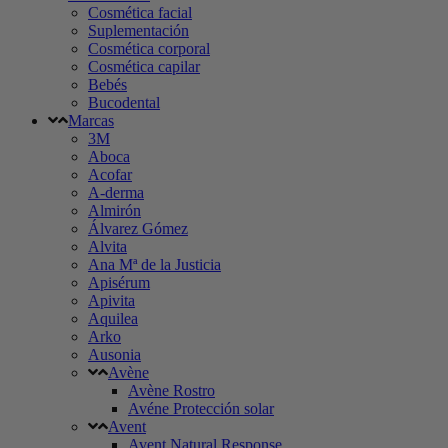
Cosmética facial
Suplementación
Cosmética corporal
Cosmética capilar
Bebés
Bucodental
Marcas
3M
Aboca
Acofar
A-derma
Almirón
Álvarez Gómez
Alvita
Ana Mª de la Justicia
Apisérum
Apivita
Aquilea
Arko
Ausonia
Avène
Avène Rostro
Avéne Protección solar
Avent
Avent Natural Response