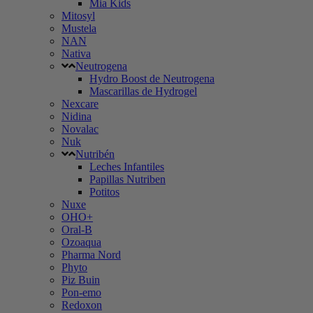
Mia Kids
Mitosyl
Mustela
NAN
Nativa
Neutrogena
Hydro Boost de Neutrogena
Mascarillas de Hydrogel
Nexcare
Nidina
Novalac
Nuk
Nutribén
Leches Infantiles
Papillas Nutriben
Potitos
Nuxe
OHO+
Oral-B
Ozoaqua
Pharma Nord
Phyto
Piz Buin
Pon-emo
Redoxon