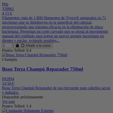
Phb
339861
4,15 €
Filamentos: más de 1.800 filamentos de Tynex® agrupados en 71
mechones que se distribuyen en la superficie del cabezal,
proporcionando una máxima eficacia en la eliminación de placa
bacteriana. Presentan un corte curvado que se ajusta al movimiento
manual del cepillado para lograr un mayor arrastre bacteriano en
dientes y encías, evitando posibles...
Añadir a la cesta
Puntos Trébol: 0.4
Champús
Beau Terra Champú Reparador 750ml
092894
14,50 €
Beau Terra Champú Reparador de uso frecuente para cabellos secos
y dañados.
Disponible próximamente
Ver más
Puntos Trébol: 1.4