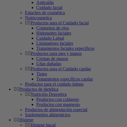
Anticaída
Cuidado facial
Estuches de cosmética
Nutricosmetica
Productos para el Cuidado facial
Contornos de ojos
Hidratantes faciales
Cuidado Labial
Limpiadores faciales
Tratamientos faciales específicos
Productos para pies y manos
Cremas de manos
Uñas dañadas
Productos para el Cuidado capilar
Tintes
Tratamientos específicos capilar
Productos para el cuidado íntimo
Productos de dietética
Nutrición Deportiva
Productos con colágeno
Productos con magnesio
Productos de alimentación especial
Suplementos alimenticios
Higiene
Higiene bucal