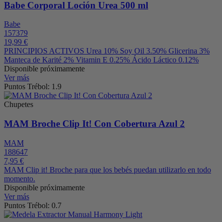
Babe Corporal Loción Urea 500 ml
Babe
157379
19,99 €
PRINCIPIOS ACTIVOS Urea 10% Soy Oil 3.50% Glicerina 3%
Manteca de Karité 2% Vitamin E 0.25% Ácido Láctico 0.12%
Disponible próximamente
Ver más
Puntos Trébol: 1.9
Chupetes
MAM Broche Clip It! Con Cobertura Azul 2
MAM
188647
7,95 €
MAM Clip it! Broche para que los bebés puedan utilizarlo en todo
momento.
Disponible próximamente
Ver más
Puntos Trébol: 0.7