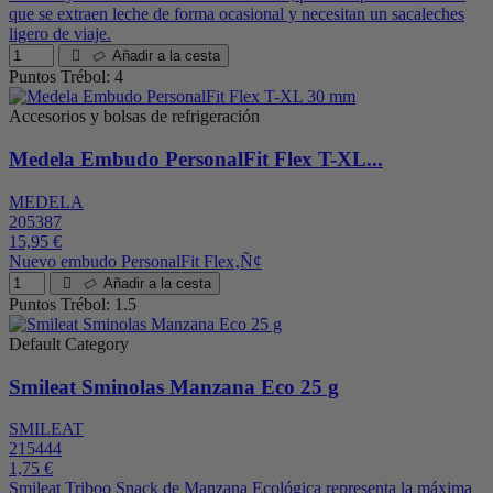
que se extraen leche de forma ocasional y necesitan un sacaleches
ligero de viaje.
Añadir a la cesta
Puntos Trébol: 4
Accesorios y bolsas de refrigeración
Medela Embudo PersonalFit Flex T-XL...
MEDELA
205387
15,95 €
Nuevo embudo PersonalFit Flex‚Ñ¢
Añadir a la cesta
Puntos Trébol: 1.5
Default Category
Smileat Sminolas Manzana Eco 25 g
SMILEAT
215444
1,75 €
Smileat Triboo Snack de Manzana Ecológica representa la máxima