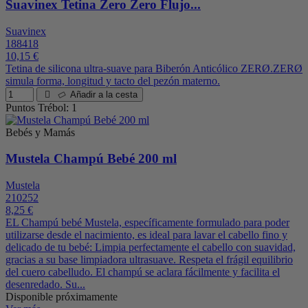
Suavinex Tetina Zero Zero Flujo...
Suavinex
188418
10,15 €
Tetina de silicona ultra-suave para Biberón Anticólico ZERØ.ZERØ
simula forma, longitud y tacto del pezón materno.
Añadir a la cesta
Puntos Trébol: 1
Bebés y Mamás
Mustela Champú Bebé 200 ml
Mustela
210252
8,25 €
EL Champú bebé Mustela, específicamente formulado para poder
utilizarse desde el nacimiento, es ideal para lavar el cabello fino y
delicado de tu bebé: Limpia perfectamente el cabello con suavidad,
gracias a su base limpiadora ultrasuave. Respeta el frágil equilibrio
del cuero cabelludo. El champú se aclara fácilmente y facilita el
desenredado. Su...
Disponible próximamente