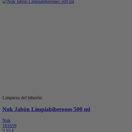
Limpieza del biberón
Nuk Jabón Limpiabiberones 500 ml
Nuk
181659
5,55 €