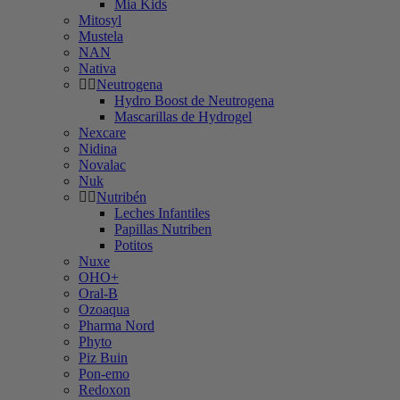
Mia Kids
Mitosyl
Mustela
NAN
Nativa
Neutrogena
Hydro Boost de Neutrogena
Mascarillas de Hydrogel
Nexcare
Nidina
Novalac
Nuk
Nutribén
Leches Infantiles
Papillas Nutriben
Potitos
Nuxe
OHO+
Oral-B
Ozoaqua
Pharma Nord
Phyto
Piz Buin
Pon-emo
Redoxon