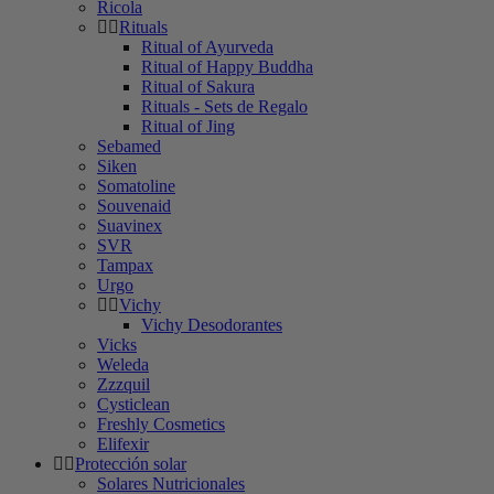
Ricola
Rituals
Ritual of Ayurveda
Ritual of Happy Buddha
Ritual of Sakura
Rituals - Sets de Regalo
Ritual of Jing
Sebamed
Siken
Somatoline
Souvenaid
Suavinex
SVR
Tampax
Urgo
Vichy
Vichy Desodorantes
Vicks
Weleda
Zzzquil
Cysticlean
Freshly Cosmetics
Elifexir
Protección solar
Solares Nutricionales