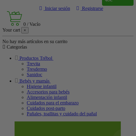
Iniciar sesión
Registrarse
0
/
Vacío
Your cart
×
No hay más artículos en su carrito
Categorías
Productos Trébol
Trevita
Tresdermo
Sanidoc
Bebés y mamás
Higiene infantil
Accesorios para bebés
Alimentación infantil
Cuidados para el embarazo
Cuidados post-parto
Pañales, toallitas y cuidado del pañal