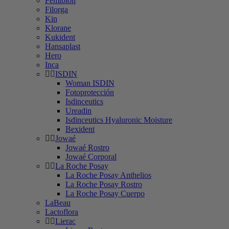
Femibion
Filorga
Kin
Klorane
Kukident
Hansaplast
Hero
Inca
ISDIN
Woman ISDIN
Fotoprotección
Isdinceutics
Ureadin
Isdinceutics Hyaluronic Moisture
Bexident
Jowaé
Jowaé Rostro
Jowaé Corporal
La Roche Posay
La Roche Posay Anthelios
La Roche Posay Rostro
La Roche Posay Cuerpo
LaBeau
Lactoflora
Lierac