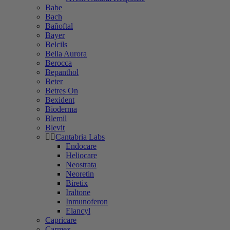
Babe
Bach
Bañoftal
Bayer
Belcils
Bella Aurora
Berocca
Bepanthol
Beter
Betres On
Bexident
Bioderma
Blemil
Blevit
Cantabria Labs
Endocare
Heliocare
Neostrata
Neoretin
Biretix
Iraltone
Inmunoferon
Elancyl
Capricare
Carmex