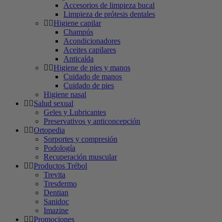
Accesorios de limpieza bucal
Limpieza de prótesis dentales
Higiene capilar
Champús
Acondicionadores
Aceites capilares
Anticaída
Higiene de pies y manos
Cuidado de manos
Cuidado de pies
Higiene nasal
Salud sexual
Geles y Lubricantes
Preservativos y anticoncepción
Ortopedia
Sorportes y compresión
Podología
Recuperación muscular
Productos Trébol
Trevita
Tresdermo
Dentian
Sanidoc
Imazine
Promociones