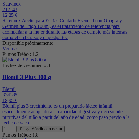
Suavinex
212143
12,25 €
Suavinex Aceite para Estrías Cuidado Esencial con Onagra y
Germen de Trigo 100ml, es el tratamiento de referencia para
acompañar a la mujer durante las etapas de cambio más intensas,
como el embarazo y el postparto.
Disponible próximamente
Ver más
Puntos Trébol: 1.2
Leches de crecimiento 3
Blemil 3 Plus 800 g
Blemil
334185
18,95 €
Blemil plus 3 crecimiento es un preparado lácteo infantil
especialmente adaptado a la capacidad digestiva y necesidades
nutritivas del niño a partir del año de edad, como paso previo a la
leche de vaca.
Añadir a la cesta
Puntos Trébol: 1.8