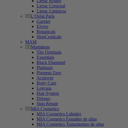
Lierac Rostro
Lierac Corporal
Lierac Limpieza
L'Oréal París
Garnier
Elvive
Botanicals
SkinCeuticals
MAM
Martiderm
The Originals
Essentials
Black Diamond
Platinum
Pigment Zero
Acniover
Body Care
Legvass
Hair System
Driosec
Skin Repair
MIA Cosmetics
MIA Cosmetics Labiales
MIA Cosmetics Esmaltes de uñas
MIA Cosmetics Tratamientos de uñas