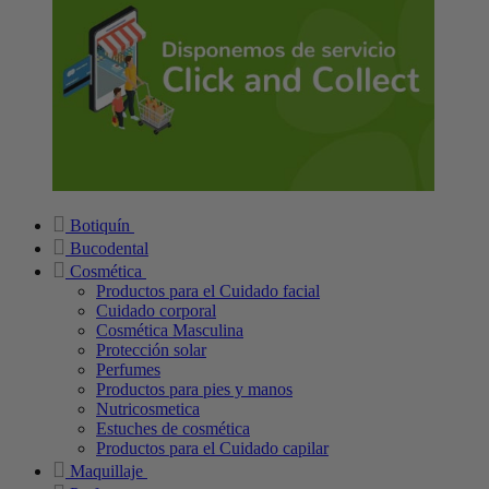
Botiquín
Bucodental
Cosmética
Productos para el Cuidado facial
Cuidado corporal
Cosmética Masculina
Protección solar
Perfumes
Productos para pies y manos
Nutricosmetica
Estuches de cosmética
Productos para el Cuidado capilar
Maquillaje