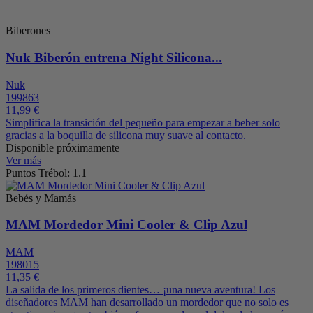
Biberones
Nuk Biberón entrena Night Silicona...
Nuk
199863
11,99 €
Simplifica la transición del pequeño para empezar a beber solo
gracias a la boquilla de silicona muy suave al contacto.
Disponible próximamente
Ver más
Puntos Trébol: 1.1
Bebés y Mamás
MAM Mordedor Mini Cooler & Clip Azul
MAM
198015
11,35 €
La salida de los primeros dientes… ¡una nueva aventura! Los
diseñadores MAM han desarrollado un mordedor que no solo es