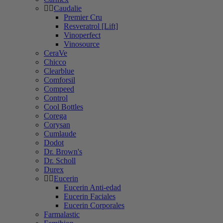
Caudalie
Premier Cru
Resveratrol [Lift]
Vinoperfect
Vinosource
CeraVe
Chicco
Clearblue
Comforsil
Compeed
Control
Cool Bottles
Corega
Corysan
Cumlaude
Dodot
Dr. Brown's
Dr. Scholl
Durex
Eucerin
Eucerin Anti-edad
Eucerin Faciales
Eucerin Corporales
Farmalastic