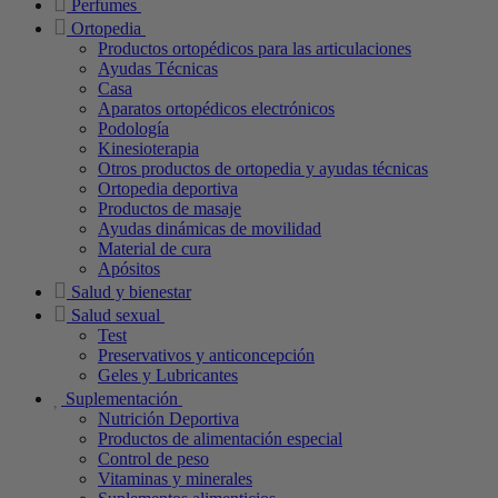
Perfumes
Ortopedia
Productos ortopédicos para las articulaciones
Ayudas Técnicas
Casa
Aparatos ortopédicos electrónicos
Podología
Kinesioterapia
Otros productos de ortopedia y ayudas técnicas
Ortopedia deportiva
Productos de masaje
Ayudas dinámicas de movilidad
Material de cura
Apósitos
Salud y bienestar
Salud sexual
Test
Preservativos y anticoncepción
Geles y Lubricantes
Suplementación
Nutrición Deportiva
Productos de alimentación especial
Control de peso
Vitaminas y minerales