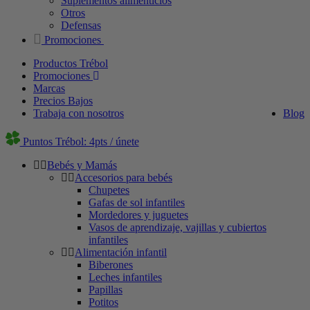
Suplementos alimenticios
Otros
Defensas
Promociones
Productos Trébol
Promociones
Marcas
Precios Bajos
Trabaja con nosotros
Blog
Puntos Trébol: 4pts / únete
Bebés y Mamás
Accesorios para bebés
Chupetes
Gafas de sol infantiles
Mordedores y juguetes
Vasos de aprendizaje, vajillas y cubiertos
infantiles
Alimentación infantil
Biberones
Leches infantiles
Papillas
Potitos