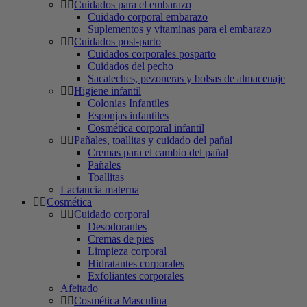
Cuidados para el embarazo
Cuidado corporal embarazo
Suplementos y vitaminas para el embarazo
Cuidados post-parto
Cuidados corporales posparto
Cuidados del pecho
Sacaleches, pezoneras y bolsas de almacenaje
Higiene infantil
Colonias Infantiles
Esponjas infantiles
Cosmética corporal infantil
Pañales, toallitas y cuidado del pañal
Cremas para el cambio del pañal
Pañales
Toallitas
Lactancia materna
Cosmética
Cuidado corporal
Desodorantes
Cremas de pies
Limpieza corporal
Hidratantes corporales
Exfoliantes corporales
Afeitado
Cosmética Masculina