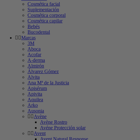
Cosmética facial
Suplementación
Cosmética corporal
Cosmética capilar
Bebés
Bucodental
Marcas
3M
Aboca
Acofar
A-derma
Almirón
Álvarez Gómez
Alvita
Ana Mª de la Justicia
Apisérum
Apivita
Aquilea
Arko
Ausonia
Avène
Avène Rostro
Avéne Protección solar
Avent
Avent Natural Response