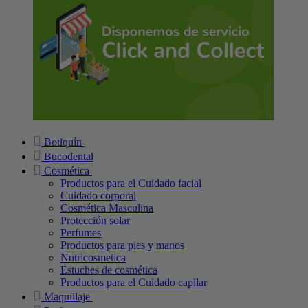
Botiquín
Bucodental
Cosmética
Productos para el Cuidado facial
Cuidado corporal
Cosmética Masculina
Protección solar
Perfumes
Productos para pies y manos
Nutricosmetica
Estuches de cosmética
Productos para el Cuidado capilar
Maquillaje