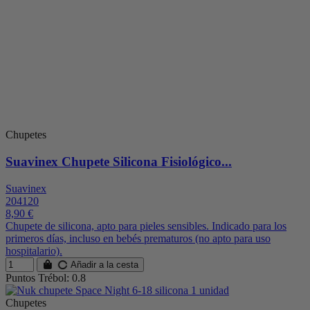
Chupetes
Suavinex Chupete Silicona Fisiológico...
Suavinex
204120
8,90 €
Chupete de silicona, apto para pieles sensibles. Indicado para los
primeros días, incluso en bebés prematuros (no apto para uso
hospitalario).
Añadir a la cesta
Puntos Trébol: 0.8
Chupetes