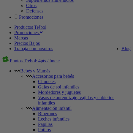
Suplementos alimenticios
Otros
Defensas
Promociones
Productos Trébol
Promociones
Marcas
Precios Bajos
Trabaja con nosotros
Blog
Puntos Trébol: 4pts / únete
Bebés y Mamás
Accesorios para bebés
Chupetes
Gafas de sol infantiles
Mordedores y juguetes
Vasos de aprendizaje, vajillas y cubiertos
infantiles
Alimentación infantil
Biberones
Leches infantiles
Papillas
Potitos