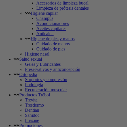
Accesorios de limpieza bucal
Limpieza de prótesis dentales
Higiene capilar
Champús
Acondicionadores
Aceites capilares
Anticaída
Higiene de pies y manos
Cuidado de manos
Cuidado de pies
Higiene nasal
Salud sexual
Geles y Lubricantes
Preservativos y anticoncepción
Ortopedia
Sorportes y compresión
Podología
Recuperación muscular
Productos Trébol
Trevita
Tresdermo
Dentian
Sanidoc
Imazine
Promociones