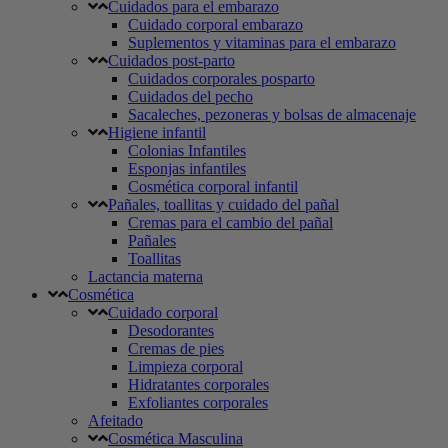
Cuidados para el embarazo
Cuidado corporal embarazo
Suplementos y vitaminas para el embarazo
Cuidados post-parto
Cuidados corporales posparto
Cuidados del pecho
Sacaleches, pezoneras y bolsas de almacenaje
Higiene infantil
Colonias Infantiles
Esponjas infantiles
Cosmética corporal infantil
Pañales, toallitas y cuidado del pañal
Cremas para el cambio del pañal
Pañales
Toallitas
Lactancia materna
Cosmética
Cuidado corporal
Desodorantes
Cremas de pies
Limpieza corporal
Hidratantes corporales
Exfoliantes corporales
Afeitado
Cosmética Masculina