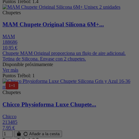
Puntos Trébol: 1.4
Chupetes
MAM Chupete Original Silicona 6M+...
MAM
188686
10,95 €
Chupete MAM Original proporciona un flujo de aire adicional.
Tetina de Silicona. Envase con 2 chupetes.
Disponible próximamente
Ver más
Puntos Trébol: 1
1+1
Chupetes
Chicco Physioforma Luxe Chupete...
Chicco
213485
7,95 €
Añadir a la cesta