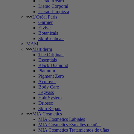
Lierac Rostro
Lierac Corporal
Lierac Limpieza
L'Oréal París
Garnier
Elvive
Botanicals
SkinCeuticals
MAM
Martiderm
The Originals
Essentials
Black Diamond
Platinum
Pigment Zero
Acniover
Body Care
Legvass
Hair System
Driosec
Skin Repair
MIA Cosmetics
MIA Cosmetics Labiales
MIA Cosmetics Esmaltes de uñas
MIA Cosmetics Tratamientos de uñas