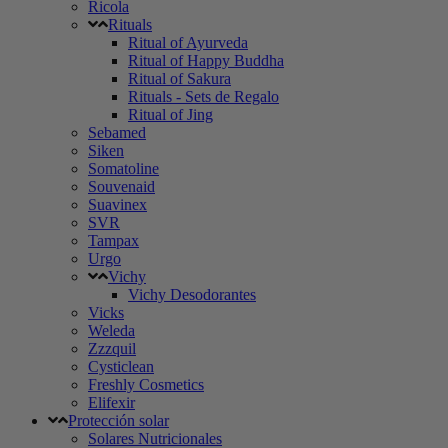
Ricola
Rituals
Ritual of Ayurveda
Ritual of Happy Buddha
Ritual of Sakura
Rituals - Sets de Regalo
Ritual of Jing
Sebamed
Siken
Somatoline
Souvenaid
Suavinex
SVR
Tampax
Urgo
Vichy
Vichy Desodorantes
Vicks
Weleda
Zzzquil
Cysticlean
Freshly Cosmetics
Elifexir
Protección solar
Solares Nutricionales