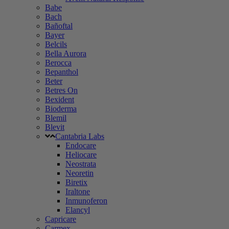
Babe
Bach
Bañoftal
Bayer
Belcils
Bella Aurora
Berocca
Bepanthol
Beter
Betres On
Bexident
Bioderma
Blemil
Blevit
Cantabria Labs
Endocare
Heliocare
Neostrata
Neoretin
Biretix
Iraltone
Inmunoferon
Elancyl
Capricare
Carmex