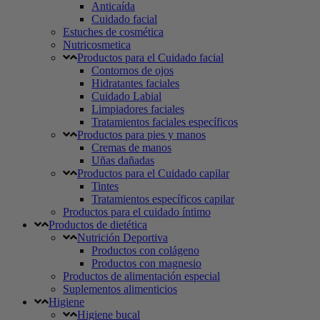
Anticaída
Cuidado facial
Estuches de cosmética
Nutricosmetica
Productos para el Cuidado facial
Contornos de ojos
Hidratantes faciales
Cuidado Labial
Limpiadores faciales
Tratamientos faciales específicos
Productos para pies y manos
Cremas de manos
Uñas dañadas
Productos para el Cuidado capilar
Tintes
Tratamientos específicos capilar
Productos para el cuidado íntimo
Productos de dietética
Nutrición Deportiva
Productos con colágeno
Productos con magnesio
Productos de alimentación especial
Suplementos alimenticios
Higiene
Higiene bucal