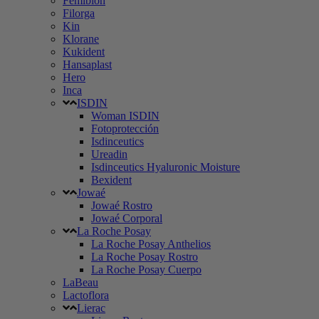
Femibion
Filorga
Kin
Klorane
Kukident
Hansaplast
Hero
Inca
ISDIN
Woman ISDIN
Fotoprotección
Isdinceutics
Ureadin
Isdinceutics Hyaluronic Moisture
Bexident
Jowaé
Jowaé Rostro
Jowaé Corporal
La Roche Posay
La Roche Posay Anthelios
La Roche Posay Rostro
La Roche Posay Cuerpo
LaBeau
Lactoflora
Lierac