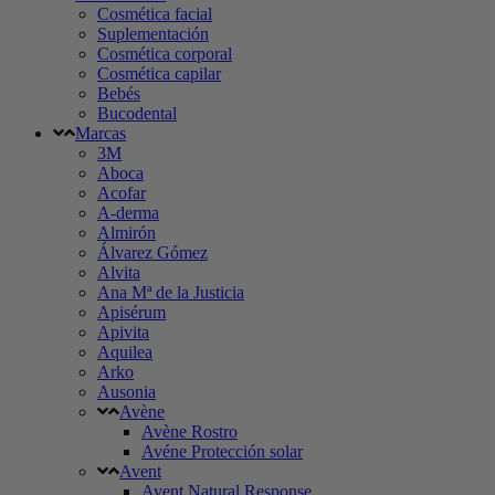
Cosmética facial
Suplementación
Cosmética corporal
Cosmética capilar
Bebés
Bucodental
Marcas
3M
Aboca
Acofar
A-derma
Almirón
Álvarez Gómez
Alvita
Ana Mª de la Justicia
Apisérum
Apivita
Aquilea
Arko
Ausonia
Avène
Avène Rostro
Avéne Protección solar
Avent
Avent Natural Response