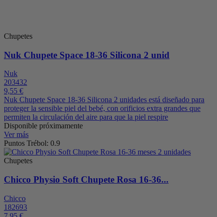
Chupetes
Nuk Chupete Space 18-36 Silicona 2 unid
Nuk
203432
9,55 €
Nuk Chupete Space 18-36 Silicona 2 unidades está diseñado para
proteger la sensible piel del bebé, con orificios extra grandes que
permiten la circulación del aire para que la piel respire
Disponible próximamente
Ver más
Puntos Trébol: 0.9
Chupetes
Chicco Physio Soft Chupete Rosa 16-36...
Chicco
182693
7,95 €