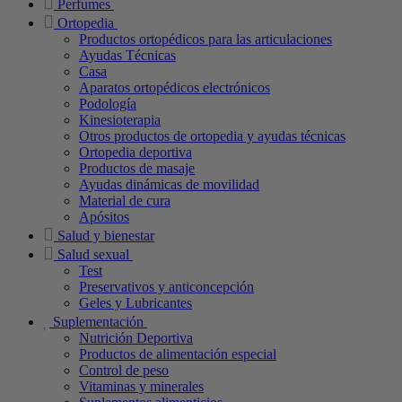
Perfumes
Ortopedia
Productos ortopédicos para las articulaciones
Ayudas Técnicas
Casa
Aparatos ortopédicos electrónicos
Podología
Kinesioterapia
Otros productos de ortopedia y ayudas técnicas
Ortopedia deportiva
Productos de masaje
Ayudas dinámicas de movilidad
Material de cura
Apósitos
Salud y bienestar
Salud sexual
Test
Preservativos y anticoncepción
Geles y Lubricantes
Suplementación
Nutrición Deportiva
Productos de alimentación especial
Control de peso
Vitaminas y minerales