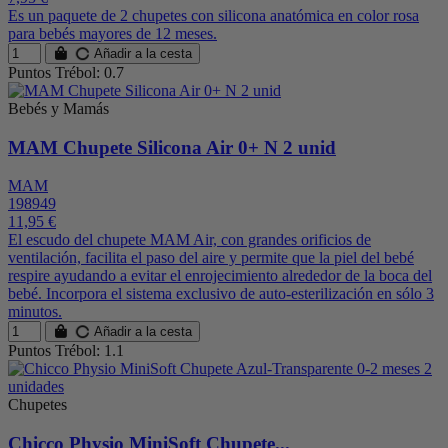
Es un paquete de 2 chupetes con silicona anatómica en color rosa
para bebés mayores de 12 meses.
Añadir a la cesta
Puntos Trébol: 0.7
Bebés y Mamás
MAM Chupete Silicona Air 0+ N 2 unid
MAM
198949
11,95 €
El escudo del chupete MAM Air, con grandes orificios de
ventilación, facilita el paso del aire y permite que la piel del bebé
respire ayudando a evitar el enrojecimiento alrededor de la boca del
bebé. Incorpora el sistema exclusivo de auto-esterilización en sólo 3
minutos.
Añadir a la cesta
Puntos Trébol: 1.1
Chupetes
Chicco Physio MiniSoft Chupete...