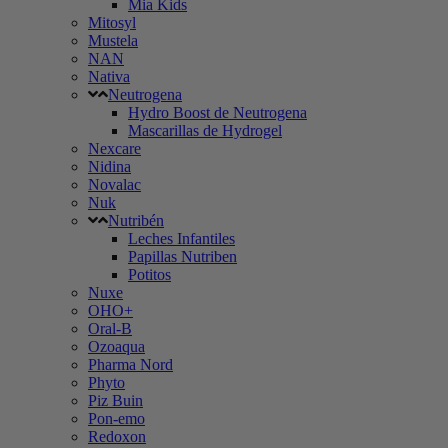
Mia Kids
Mitosyl
Mustela
NAN
Nativa
Neutrogena
Hydro Boost de Neutrogena
Mascarillas de Hydrogel
Nexcare
Nidina
Novalac
Nuk
Nutribén
Leches Infantiles
Papillas Nutriben
Potitos
Nuxe
OHO+
Oral-B
Ozoaqua
Pharma Nord
Phyto
Piz Buin
Pon-emo
Redoxon