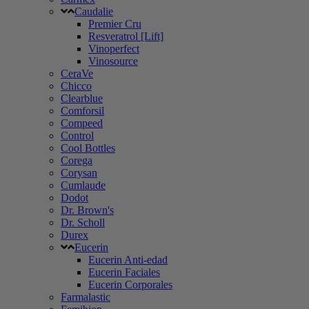
Caudalie
Premier Cru
Resveratrol [Lift]
Vinoperfect
Vinosource
CeraVe
Chicco
Clearblue
Comforsil
Compeed
Control
Cool Bottles
Corega
Corysan
Cumlaude
Dodot
Dr. Brown's
Dr. Scholl
Durex
Eucerin
Eucerin Anti-edad
Eucerin Faciales
Eucerin Corporales
Farmalastic