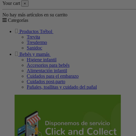
Your cart
×
No hay más artículos en su carrito
Categorías
Productos Trébol
Trevita
Tresdermo
Sanidoc
Bebés y mamás
Higiene infantil
Accesorios para bebés
Alimentación infantil
Cuidados para el embarazo
Cuidados post-parto
Pañales, toallitas y cuidado del pañal