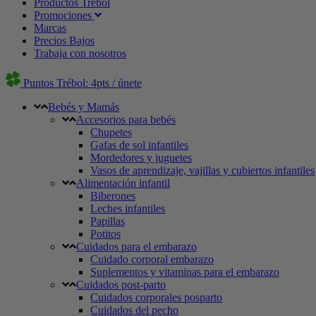
Productos Trébol
Promociones
Marcas
Precios Bajos
Trabaja con nosotros
Puntos Trébol: 4pts / únete
Bebés y Mamás
Accesorios para bebés
Chupetes
Gafas de sol infantiles
Mordedores y juguetes
Vasos de aprendizaje, vajillas y cubiertos infantiles
Alimentación infantil
Biberones
Leches infantiles
Papillas
Potitos
Cuidados para el embarazo
Cuidado corporal embarazo
Suplementos y vitaminas para el embarazo
Cuidados post-parto
Cuidados corporales posparto
Cuidados del pecho