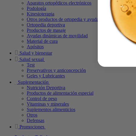
Aparatos ortopédicos electrónicos
Podología
Kinesioterapia
Otros productos de ortopedia y ayudas técnicas
Ortopedia deportiva
Productos de masaje
Ayudas dinámicas de movilidad
Material de cura
Apósitos
Salud y bienestar
Salud sexual
Test
Preservativos y anticoncepción
Geles y Lubricantes
Suplementación
Nutrición Deportiva
Productos de alimentación especial
Control de peso
Vitaminas y minerales
Suplementos alimenticios
Otros
Defensas
Promociones