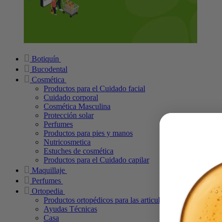
Botiquín
Bucodental
Cosmética
Productos para el Cuidado facial
Cuidado corporal
Cosmética Masculina
Protección solar
Perfumes
Productos para pies y manos
Nutricosmetica
Estuches de cosmética
Productos para el Cuidado capilar
Maquillaje
Perfumes
Ortopedia
Productos ortopédicos para las articulaciones
Ayudas Técnicas
Casa