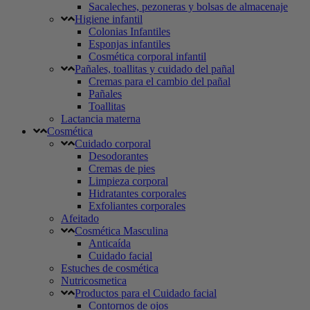
Sacaleches, pezoneras y bolsas de almacenaje
Higiene infantil
Colonias Infantiles
Esponjas infantiles
Cosmética corporal infantil
Pañales, toallitas y cuidado del pañal
Cremas para el cambio del pañal
Pañales
Toallitas
Lactancia materna
Cosmética
Cuidado corporal
Desodorantes
Cremas de pies
Limpieza corporal
Hidratantes corporales
Exfoliantes corporales
Afeitado
Cosmética Masculina
Anticaída
Cuidado facial
Estuches de cosmética
Nutricosmetica
Productos para el Cuidado facial
Contornos de ojos