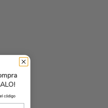
compra
GALO!
 el código