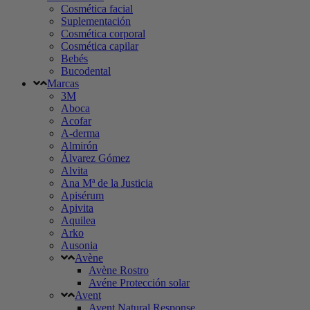
Cosmética facial
Suplementación
Cosmética corporal
Cosmética capilar
Bebés
Bucodental
Marcas
3M
Aboca
Acofar
A-derma
Almirón
Álvarez Gómez
Alvita
Ana Mª de la Justicia
Apisérum
Apivita
Aquilea
Arko
Ausonia
Avène
Avène Rostro
Avéne Protección solar
Avent
Avent Natural Response