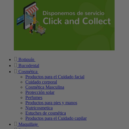
Botiquín
Bucodental
Cosmética
Productos para el Cuidado facial
Cuidado corporal
Cosmética Masculina
Protección solar
Perfumes
Productos para pies y manos
Nutricosmetica
Estuches de cosmética
Productos para el Cuidado capilar
Maquillaje