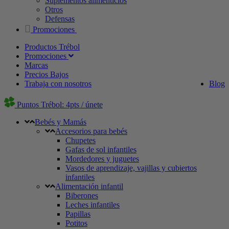
Suplementos alimenticios
Otros
Defensas
Promociones
Productos Trébol
Promociones
Marcas
Precios Bajos
Trabaja con nosotros
Blog
Puntos Trébol: 4pts / únete
Bebés y Mamás
Accesorios para bebés
Chupetes
Gafas de sol infantiles
Mordedores y juguetes
Vasos de aprendizaje, vajillas y cubiertos
infantiles
Alimentación infantil
Biberones
Leches infantiles
Papillas
Potitos