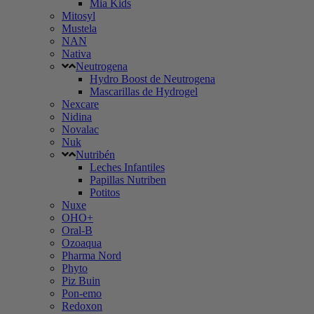
Mia Kids
Mitosyl
Mustela
NAN
Nativa
Neutrogena
Hydro Boost de Neutrogena
Mascarillas de Hydrogel
Nexcare
Nidina
Novalac
Nuk
Nutribén
Leches Infantiles
Papillas Nutriben
Potitos
Nuxe
OHO+
Oral-B
Ozoaqua
Pharma Nord
Phyto
Piz Buin
Pon-emo
Redoxon