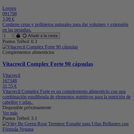
Lovren
091798
3,99 €
Contiene ceras y polímeros naturales para dar volumen y extensión
en las pestañas.
Añadir a la cesta
Puntos Trébol: 0.3
Complementos alimenticios
Vitacrecil Complex Forte 90 cápsulas
Vitacrecil
167348
31,55 €
Vitacrecil Complex Forte es un complemento alimenticio con una
combinación equilibrada de elementos nutritivos para la nutrición de
cabellos y uñas.
Disponible próximamente
Ver más
Puntos Trébol: 3.1