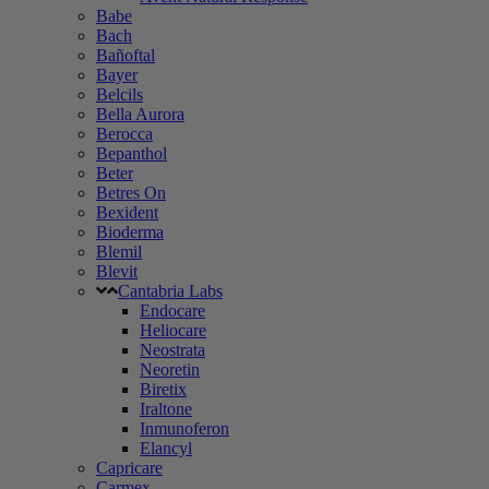
Babe
Bach
Bañoftal
Bayer
Belcils
Bella Aurora
Berocca
Bepanthol
Beter
Betres On
Bexident
Bioderma
Blemil
Blevit
Cantabria Labs
Endocare
Heliocare
Neostrata
Neoretin
Biretix
Iraltone
Inmunoferon
Elancyl
Capricare
Carmex