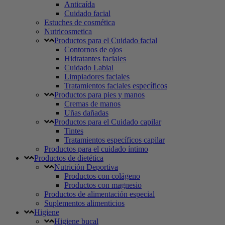
Anticaída
Cuidado facial
Estuches de cosmética
Nutricosmetica
Productos para el Cuidado facial
Contornos de ojos
Hidratantes faciales
Cuidado Labial
Limpiadores faciales
Tratamientos faciales específicos
Productos para pies y manos
Cremas de manos
Uñas dañadas
Productos para el Cuidado capilar
Tintes
Tratamientos específicos capilar
Productos para el cuidado íntimo
Productos de dietética
Nutrición Deportiva
Productos con colágeno
Productos con magnesio
Productos de alimentación especial
Suplementos alimenticios
Higiene
Higiene bucal