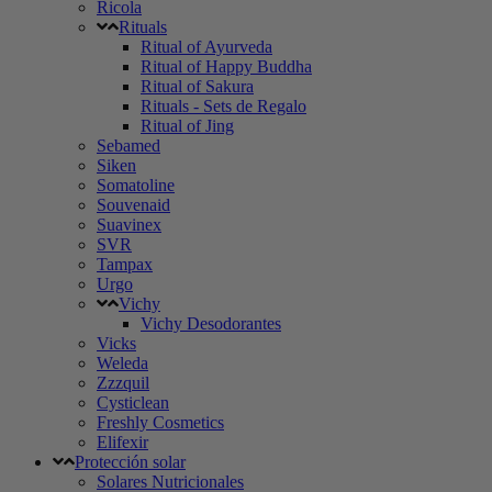
Ricola
Rituals
Ritual of Ayurveda
Ritual of Happy Buddha
Ritual of Sakura
Rituals - Sets de Regalo
Ritual of Jing
Sebamed
Siken
Somatoline
Souvenaid
Suavinex
SVR
Tampax
Urgo
Vichy
Vichy Desodorantes
Vicks
Weleda
Zzzquil
Cysticlean
Freshly Cosmetics
Elifexir
Protección solar
Solares Nutricionales