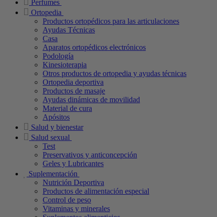
Perfumes
Ortopedia
Productos ortopédicos para las articulaciones
Ayudas Técnicas
Casa
Aparatos ortopédicos electrónicos
Podología
Kinesioterapia
Otros productos de ortopedia y ayudas técnicas
Ortopedia deportiva
Productos de masaje
Ayudas dinámicas de movilidad
Material de cura
Apósitos
Salud y bienestar
Salud sexual
Test
Preservativos y anticoncepción
Geles y Lubricantes
Suplementación
Nutrición Deportiva
Productos de alimentación especial
Control de peso
Vitaminas y minerales