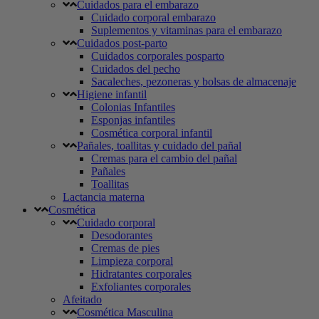
Cuidados para el embarazo
Cuidado corporal embarazo
Suplementos y vitaminas para el embarazo
Cuidados post-parto
Cuidados corporales posparto
Cuidados del pecho
Sacaleches, pezoneras y bolsas de almacenaje
Higiene infantil
Colonias Infantiles
Esponjas infantiles
Cosmética corporal infantil
Pañales, toallitas y cuidado del pañal
Cremas para el cambio del pañal
Pañales
Toallitas
Lactancia materna
Cosmética
Cuidado corporal
Desodorantes
Cremas de pies
Limpieza corporal
Hidratantes corporales
Exfoliantes corporales
Afeitado
Cosmética Masculina