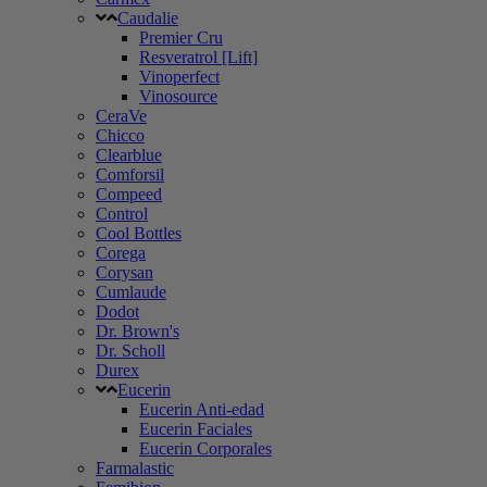
Caudalie
Premier Cru
Resveratrol [Lift]
Vinoperfect
Vinosource
CeraVe
Chicco
Clearblue
Comforsil
Compeed
Control
Cool Bottles
Corega
Corysan
Cumlaude
Dodot
Dr. Brown's
Dr. Scholl
Durex
Eucerin
Eucerin Anti-edad
Eucerin Faciales
Eucerin Corporales
Farmalastic