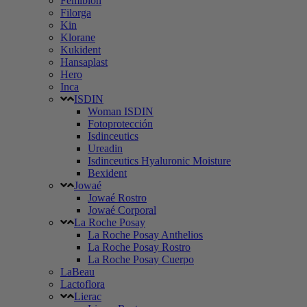
Femibion
Filorga
Kin
Klorane
Kukident
Hansaplast
Hero
Inca
ISDIN
Woman ISDIN
Fotoprotección
Isdinceutics
Ureadin
Isdinceutics Hyaluronic Moisture
Bexident
Jowaé
Jowaé Rostro
Jowaé Corporal
La Roche Posay
La Roche Posay Anthelios
La Roche Posay Rostro
La Roche Posay Cuerpo
LaBeau
Lactoflora
Lierac