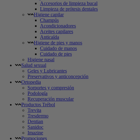
Accesorios de limpieza bucal
Limpieza de prótesis dentales
Higiene capilar
Champús
Acondicionadores
Aceites capilares
Anticaída
Higiene de pies y manos
Cuidado de manos
Cuidado de pies
Higiene nasal
Salud sexual
Geles y Lubricantes
Preservativos y anticoncepción
Ortopedia
Sorportes y compresión
Podología
Recuperación muscular
Productos Trébol
Trevita
Tresdermo
Dentian
Sanidoc
Imazine
Promociones