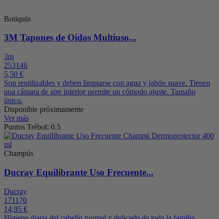
Botiquín
3M Tapones de Oídos Multiuso...
3m
253146
5,50 €
Son reutilizables y deben limpiarse con agua y jabón suave. Tienen
una cámara de aire interior permite un cómodo ajuste. Tamaño
único.
Disponible próximamente
Ver más
Puntos Trébol: 0.5
Champús
Ducray Equilibrante Uso Frecuente...
Ducray
171170
14,95 €
Higiene diaria del cabello normal y delicado de toda la familia.