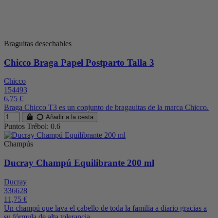
Braguitas desechables
Chicco Braga Papel Postparto Talla 3
Chicco
154493
6,75 €
Braga Chicco T3 es un conjunto de bragauitas de la marca Chicco.
Añadir a la cesta
Puntos Trébol: 0.6
Champús
Ducray Champú Equilibrante 200 ml
Ducray
336628
11,75 €
Un champú que lava el cabello de toda la familia a diario gracias a
su fórmula de alta tolerancia