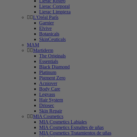
Lierac Rostro
Lierac Corporal
Lierac Limpieza
L'Oréal París
Garnier
Elvive
Botanicals
SkinCeuticals
MAM
Martiderm
The Originals
Essentials
Black Diamond
Platinum
Pigment Zero
Acniover
Body Care
Legvass
Hair System
Driosec
Skin Repair
MIA Cosmetics
MIA Cosmetics Labiales
MIA Cosmetics Esmaltes de uñas
MIA Cosmetics Tratamientos de uñas