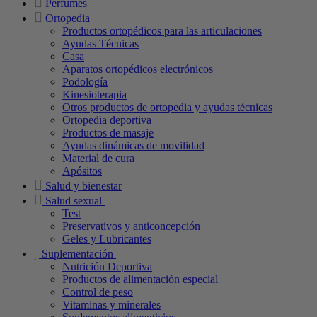
Perfumes
Ortopedia
Productos ortopédicos para las articulaciones
Ayudas Técnicas
Casa
Aparatos ortopédicos electrónicos
Podología
Kinesioterapia
Otros productos de ortopedia y ayudas técnicas
Ortopedia deportiva
Productos de masaje
Ayudas dinámicas de movilidad
Material de cura
Apósitos
Salud y bienestar
Salud sexual
Test
Preservativos y anticoncepción
Geles y Lubricantes
Suplementación
Nutrición Deportiva
Productos de alimentación especial
Control de peso
Vitaminas y minerales