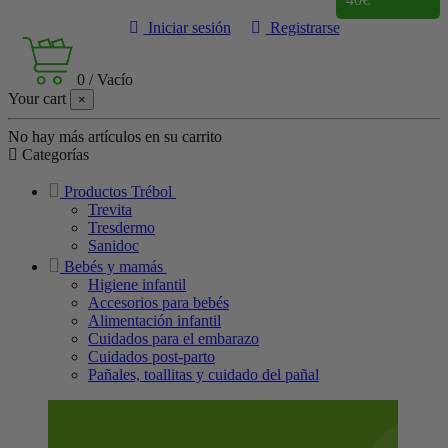
Iniciar sesión
Registrarse
0
/
Vacío
Your cart
×
No hay más artículos en su carrito
Categorías
Productos Trébol
Trevita
Tresdermo
Sanidoc
Bebés y mamás
Higiene infantil
Accesorios para bebés
Alimentación infantil
Cuidados para el embarazo
Cuidados post-parto
Pañales, toallitas y cuidado del pañal