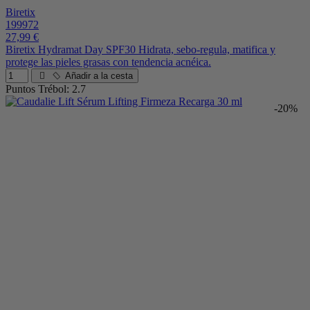
Biretix
199972
27,99 €
Biretix Hydramat Day SPF30 Hidrata, sebo-regula, matifica y
protege las pieles grasas con tendencia acnéica.
Añadir a la cesta
Puntos Trébol: 2.7
-20%