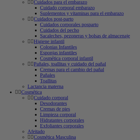
Cuidados para el embarazo
Cuidado corporal embarazo
Suplementos y vitaminas para el embarazo
Cuidados post-parto
Cuidados corporales posparto
Cuidados del pecho
Sacaleches, pezoneras y bolsas de almacenaje
Higiene infantil
Colonias Infantiles
Esponjas infantiles
Cosmética corporal infantil
Pañales, toallitas y cuidado del pañal
Cremas para el cambio del pañal
Pañales
Toallitas
Lactancia materna
Cosmética
Cuidado corporal
Desodorantes
Cremas de pies
Limpieza corporal
Hidratantes corporales
Exfoliantes corporales
Afeitado
Cosmética Masculina