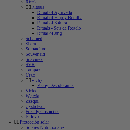
Ricola
Rituals
Ritual of Ayurveda
Ritual of Happy Buddha
Ritual of Sakura
Rituals - Sets de Regalo
Ritual of Jing
Sebamed
Siken
Somatoline
Souvenaid
Suavinex
SVR
Tampax
Urgo
Vichy
Vichy Desodorantes
Vicks
Weleda
Zzzquil
Cysticlean
Freshly Cosmetics
Elifexir
Protección solar
Solares Nutricionales