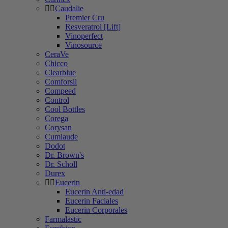
Caudalie
Premier Cru
Resveratrol [Lift]
Vinoperfect
Vinosource
CeraVe
Chicco
Clearblue
Comforsil
Compeed
Control
Cool Bottles
Corega
Corysan
Cumlaude
Dodot
Dr. Brown's
Dr. Scholl
Durex
Eucerin
Eucerin Anti-edad
Eucerin Faciales
Eucerin Corporales
Farmalastic