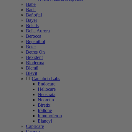
Babe
Bach
Bañoftal
Bayer
Belcils
Bella Aurora
Berocca
Bepanthol
Beter
Betres On
Bexident
Bioderma
Blemil
Blevit
Cantabria Labs
Endocare
Heliocare
Neostrata
Neoretin
Biretix
Iraltone
Inmunoferon
Elancyl
Capricare
Carmex