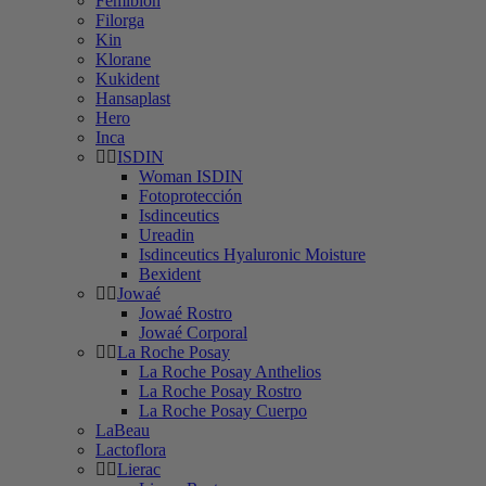
Femibion
Filorga
Kin
Klorane
Kukident
Hansaplast
Hero
Inca
ISDIN
Woman ISDIN
Fotoprotección
Isdinceutics
Ureadin
Isdinceutics Hyaluronic Moisture
Bexident
Jowaé
Jowaé Rostro
Jowaé Corporal
La Roche Posay
La Roche Posay Anthelios
La Roche Posay Rostro
La Roche Posay Cuerpo
LaBeau
Lactoflora
Lierac