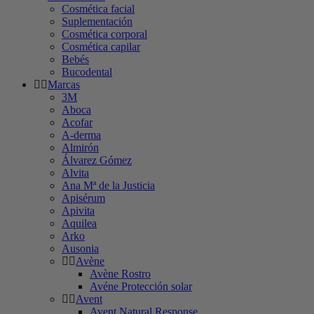
Cosmética facial
Suplementación
Cosmética corporal
Cosmética capilar
Bebés
Bucodental
Marcas
3M
Aboca
Acofar
A-derma
Almirón
Álvarez Gómez
Alvita
Ana Mª de la Justicia
Apisérum
Apivita
Aquilea
Arko
Ausonia
Avène
Avène Rostro
Avéne Protección solar
Avent
Avent Natural Response