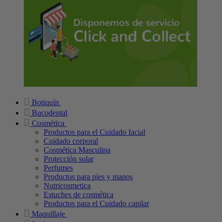
Botiquín
Bucodental
Cosmética
Productos para el Cuidado facial
Cuidado corporal
Cosmética Masculina
Protección solar
Perfumes
Productos para pies y manos
Nutricosmetica
Estuches de cosmética
Productos para el Cuidado capilar
Maquillaje