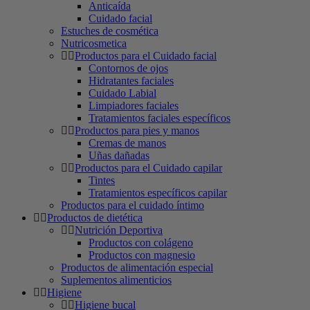
Anticaída
Cuidado facial
Estuches de cosmética
Nutricosmetica
Productos para el Cuidado facial
Contornos de ojos
Hidratantes faciales
Cuidado Labial
Limpiadores faciales
Tratamientos faciales específicos
Productos para pies y manos
Cremas de manos
Uñas dañadas
Productos para el Cuidado capilar
Tintes
Tratamientos específicos capilar
Productos para el cuidado íntimo
Productos de dietética
Nutrición Deportiva
Productos con colágeno
Productos con magnesio
Productos de alimentación especial
Suplementos alimenticios
Higiene
Higiene bucal