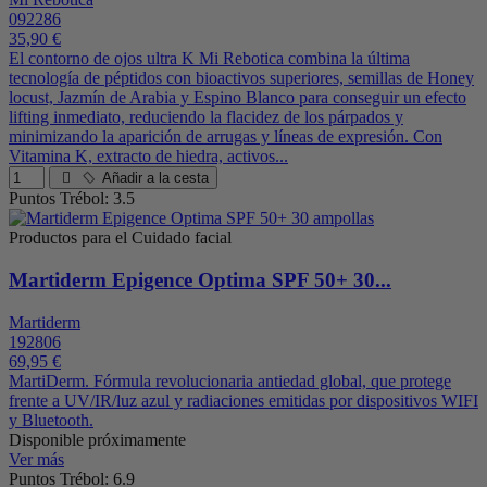
092286
35,90 €
El contorno de ojos ultra K Mi Rebotica combina la última
tecnología de péptidos con bioactivos superiores, semillas de Honey
locust, Jazmín de Arabia y Espino Blanco para conseguir un efecto
lifting inmediato, reduciendo la flacidez de los párpados y
minimizando la aparición de arrugas y líneas de expresión. Con
Vitamina K, extracto de hiedra, activos...
Añadir a la cesta
Puntos Trébol: 3.5
Productos para el Cuidado facial
Martiderm Epigence Optima SPF 50+ 30...
Martiderm
192806
69,95 €
MartiDerm. Fórmula revolucionaria antiedad global, que protege
frente a UV/IR/luz azul y radiaciones emitidas por dispositivos WIFI
y Bluetooth.
Disponible próximamente
Ver más
Puntos Trébol: 6.9