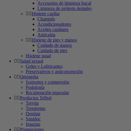
Accesorios de limpieza bucal
Limpieza de prótesis dentales
Higiene capilar
Champús
Acondicionadores
Aceites capilares
Anticaída
Higiene de pies y manos
Cuidado de manos
Cuidado de pies
Higiene nasal
Salud sexual
Geles y Lubricantes
Preservativos y anticoncepción
Ortopedia
Sorportes y compresión
Podología
Recuperación muscular
Productos Trébol
Trevita
Tresdermo
Dentian
Sanidoc
Imazine
Promociones