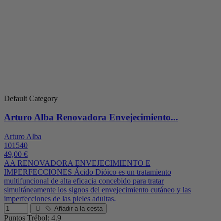
Default Category
Arturo Alba Renovadora Envejecimiento...
Arturo Alba
101540
49,00 €
AA RENOVADORA ENVEJECIMIENTO E
IMPERFECCIONES Ácido Dióico es un tratamiento
multifuncional de alta eficacia concebido para tratar
simultáneamente los signos del envejecimiento cutáneo y las
imperfecciones de las pieles adultas.
Añadir a la cesta
Puntos Trébol: 4.9