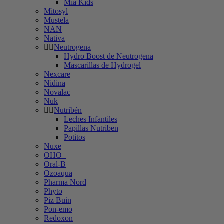
Mia Kids
Mitosyl
Mustela
NAN
Nativa
Neutrogena
Hydro Boost de Neutrogena
Mascarillas de Hydrogel
Nexcare
Nidina
Novalac
Nuk
Nutribén
Leches Infantiles
Papillas Nutriben
Potitos
Nuxe
OHO+
Oral-B
Ozoaqua
Pharma Nord
Phyto
Piz Buin
Pon-emo
Redoxon