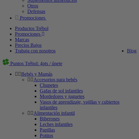
Suplementos alimenticios
Otros
Defensas
Promociones
Productos Trébol
Promociones
Marcas
Precios Bajos
Trabaja con nosotros
Blog
Puntos Trébol: 4pts / únete
Bebés y Mamás
Accesorios para bebés
Chupetes
Gafas de sol infantiles
Mordedores y juguetes
Vasos de aprendizaje, vajillas y cubiertos
infantiles
Alimentación infantil
Biberones
Leches infantiles
Papillas
Potitos