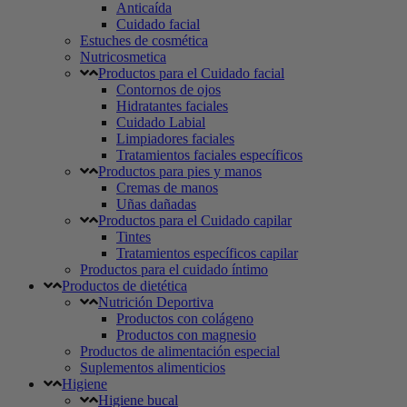
Anticaída
Cuidado facial
Estuches de cosmética
Nutricosmetica
Productos para el Cuidado facial
Contornos de ojos
Hidratantes faciales
Cuidado Labial
Limpiadores faciales
Tratamientos faciales específicos
Productos para pies y manos
Cremas de manos
Uñas dañadas
Productos para el Cuidado capilar
Tintes
Tratamientos específicos capilar
Productos para el cuidado íntimo
Productos de dietética
Nutrición Deportiva
Productos con colágeno
Productos con magnesio
Productos de alimentación especial
Suplementos alimenticios
Higiene
Higiene bucal