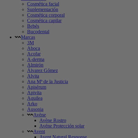
Cosmética facial
Suplementación
Cosmética corporal
Cosmética capilar
Bebés
Bucodental
Marcas
3M
Aboca
Acofar
A-derma
Almirón
Álvarez Gómez
Alvita
Ana Mª de la Justicia
Apisérum
Apivita
Aquilea
Arko
Ausonia
Avène
Avène Rostro
Avéne Protección solar
Avent
Avent Natural Response