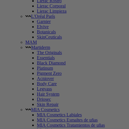
Lierac Rostro
Lierac Corporal
Lierac Limpieza
L'Oréal París
Garnier
Elvive
Botanicals
SkinCeuticals
MAM
Martiderm
The Originals
Essentials
Black Diamond
Platinum
Pigment Zero
Acniover
Body Care
Legvass
Hair System
Driosec
Skin Repair
MIA Cosmetics
MIA Cosmetics Labiales
MIA Cosmetics Esmaltes de uñas
MIA Cosmetics Tratamientos de uñas