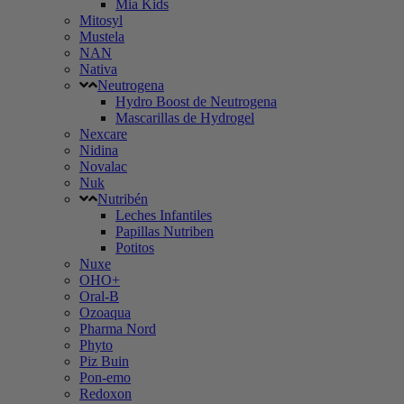
Mia Kids
Mitosyl
Mustela
NAN
Nativa
Neutrogena
Hydro Boost de Neutrogena
Mascarillas de Hydrogel
Nexcare
Nidina
Novalac
Nuk
Nutribén
Leches Infantiles
Papillas Nutriben
Potitos
Nuxe
OHO+
Oral-B
Ozoaqua
Pharma Nord
Phyto
Piz Buin
Pon-emo
Redoxon