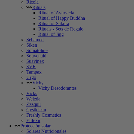
Ricola
Rituals
Ritual of Ayurveda
Ritual of Happy Buddha
Ritual of Sakura
Rituals - Sets de Regalo
Ritual of Jing
Sebamed
Siken
Somatoline
Souvenaid
Suavinex
SVR
Tampax
Urgo
Vichy
Vichy Desodorantes
Vicks
Weleda
Zzzquil
Cysticlean
Freshly Cosmetics
Elifexir
Protección solar
Solares Nutricionales