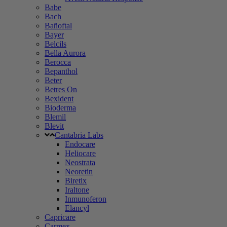
Babe
Bach
Bañoftal
Bayer
Belcils
Bella Aurora
Berocca
Bepanthol
Beter
Betres On
Bexident
Bioderma
Blemil
Blevit
Cantabria Labs
Endocare
Heliocare
Neostrata
Neoretin
Biretix
Iraltone
Inmunoferon
Elancyl
Capricare
Carmex