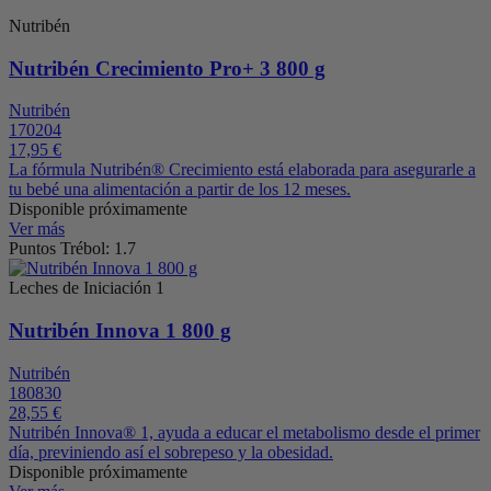
Nutribén
Nutribén Crecimiento Pro+ 3 800 g
Nutribén
170204
17,95 €
La fórmula Nutribén® Crecimiento está elaborada para asegurarle a
tu bebé una alimentación a partir de los 12 meses.
Disponible próximamente
Ver más
Puntos Trébol: 1.7
Leches de Iniciación 1
Nutribén Innova 1 800 g
Nutribén
180830
28,55 €
Nutribén Innova® 1, ayuda a educar el metabolismo desde el primer
día, previniendo así el sobrepeso y la obesidad.
Disponible próximamente