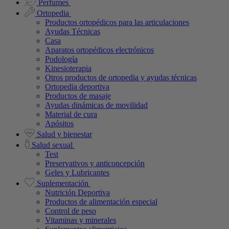
Perfumes
Ortopedia
Productos ortopédicos para las articulaciones
Ayudas Técnicas
Casa
Aparatos ortopédicos electrónicos
Podología
Kinesioterapia
Otros productos de ortopedia y ayudas técnicas
Ortopedia deportiva
Productos de masaje
Ayudas dinámicas de movilidad
Material de cura
Apósitos
Salud y bienestar
Salud sexual
Test
Preservativos y anticoncepción
Geles y Lubricantes
Suplementación
Nutrición Deportiva
Productos de alimentación especial
Control de peso
Vitaminas y minerales