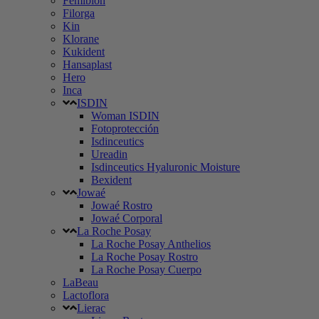
Femibion
Filorga
Kin
Klorane
Kukident
Hansaplast
Hero
Inca
ISDIN
Woman ISDIN
Fotoprotección
Isdinceutics
Ureadin
Isdinceutics Hyaluronic Moisture
Bexident
Jowaé
Jowaé Rostro
Jowaé Corporal
La Roche Posay
La Roche Posay Anthelios
La Roche Posay Rostro
La Roche Posay Cuerpo
LaBeau
Lactoflora
Lierac