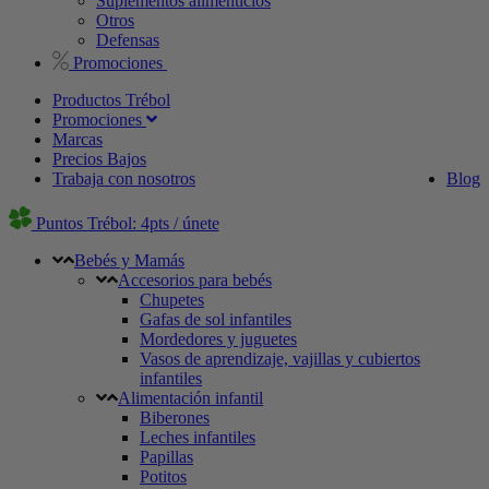
Suplementos alimenticios
Otros
Defensas
Promociones
Productos Trébol
Promociones
Marcas
Precios Bajos
Trabaja con nosotros
Blog
Puntos Trébol: 4pts / únete
Bebés y Mamás
Accesorios para bebés
Chupetes
Gafas de sol infantiles
Mordedores y juguetes
Vasos de aprendizaje, vajillas y cubiertos
infantiles
Alimentación infantil
Biberones
Leches infantiles
Papillas
Potitos