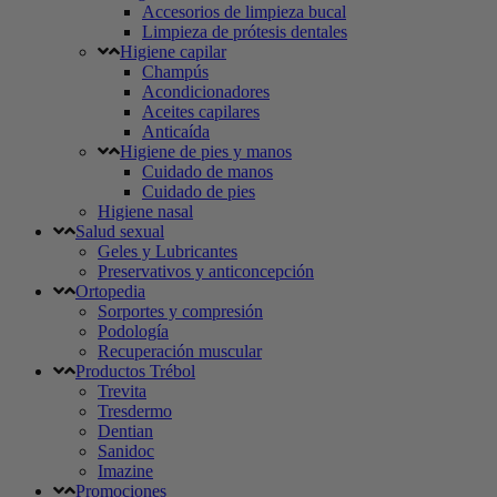
Accesorios de limpieza bucal
Limpieza de prótesis dentales
Higiene capilar
Champús
Acondicionadores
Aceites capilares
Anticaída
Higiene de pies y manos
Cuidado de manos
Cuidado de pies
Higiene nasal
Salud sexual
Geles y Lubricantes
Preservativos y anticoncepción
Ortopedia
Sorportes y compresión
Podología
Recuperación muscular
Productos Trébol
Trevita
Tresdermo
Dentian
Sanidoc
Imazine
Promociones