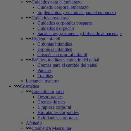
Cuidados para el embarazo
Cuidado corporal embarazo
Suplementos y vitaminas para el embarazo
Cuidados post-parto
Cuidados corporales posparto
Cuidados del pecho
Sacaleches, pezoneras y bolsas de almacenaje
Higiene infantil
Colonias Infantiles
Esponjas infantiles
Cosmética corporal infantil
Pañales, toallitas y cuidado del pañal
Cremas para el cambio del pañal
Pañales
Toallitas
Lactancia materna
Cosmética
Cuidado corporal
Desodorantes
Cremas de pies
Limpieza corporal
Hidratantes corporales
Exfoliantes corporales
Afeitado
Cosmética Masculina