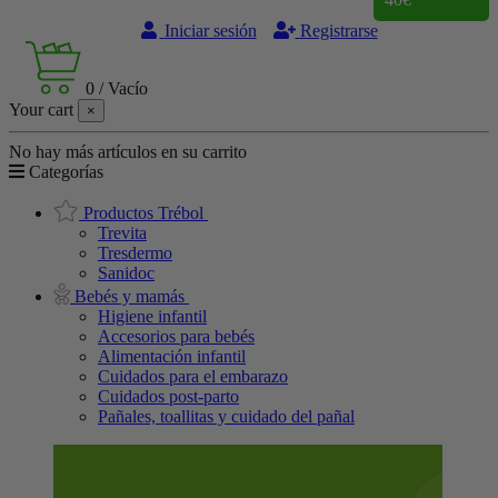
Iniciar sesión
Registrarse
0
/
Vacío
Your cart
×
No hay más artículos en su carrito
Categorías
Productos Trébol
Trevita
Tresdermo
Sanidoc
Bebés y mamás
Higiene infantil
Accesorios para bebés
Alimentación infantil
Cuidados para el embarazo
Cuidados post-parto
Pañales, toallitas y cuidado del pañal