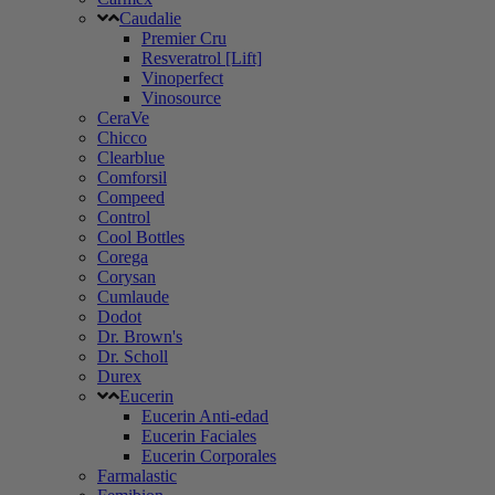
Caudalie
Premier Cru
Resveratrol [Lift]
Vinoperfect
Vinosource
CeraVe
Chicco
Clearblue
Comforsil
Compeed
Control
Cool Bottles
Corega
Corysan
Cumlaude
Dodot
Dr. Brown's
Dr. Scholl
Durex
Eucerin
Eucerin Anti-edad
Eucerin Faciales
Eucerin Corporales
Farmalastic