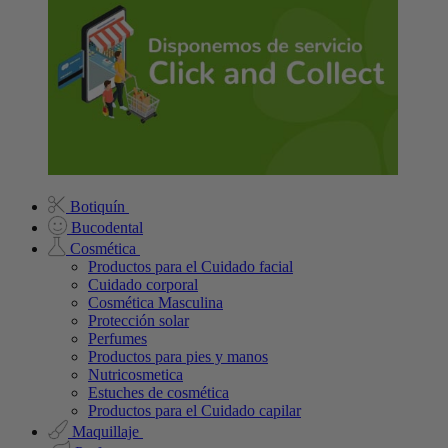
Botiquín
Bucodental
Cosmética
Productos para el Cuidado facial
Cuidado corporal
Cosmética Masculina
Protección solar
Perfumes
Productos para pies y manos
Nutricosmetica
Estuches de cosmética
Productos para el Cuidado capilar
Maquillaje