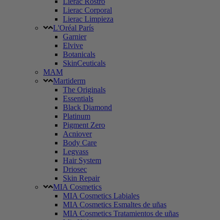
Lierac Rostro
Lierac Corporal
Lierac Limpieza
L'Oréal París
Garnier
Elvive
Botanicals
SkinCeuticals
MAM
Martiderm
The Originals
Essentials
Black Diamond
Platinum
Pigment Zero
Acniover
Body Care
Legvass
Hair System
Driosec
Skin Repair
MIA Cosmetics
MIA Cosmetics Labiales
MIA Cosmetics Esmaltes de uñas
MIA Cosmetics Tratamientos de uñas