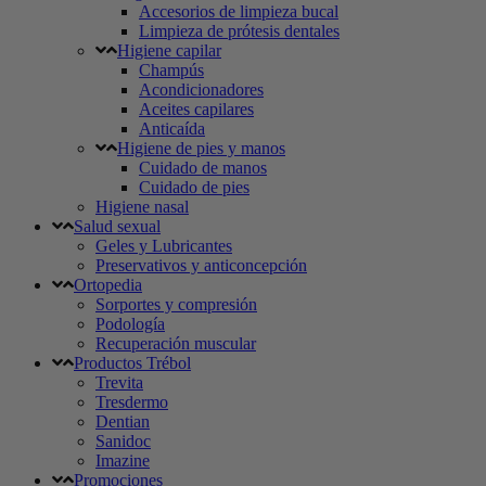
Accesorios de limpieza bucal
Limpieza de prótesis dentales
Higiene capilar
Champús
Acondicionadores
Aceites capilares
Anticaída
Higiene de pies y manos
Cuidado de manos
Cuidado de pies
Higiene nasal
Salud sexual
Geles y Lubricantes
Preservativos y anticoncepción
Ortopedia
Sorportes y compresión
Podología
Recuperación muscular
Productos Trébol
Trevita
Tresdermo
Dentian
Sanidoc
Imazine
Promociones