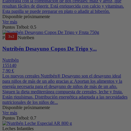
Elaborada con la combinación de dos cereales: maíz y arroz, que
resultan fáciles de digerir. Está enriquecida con calcio y vitaminas.
Esta papilla se puede preparar en plato o añadir al biberón.
Disponible próximamente
Ver más
Puntos Trébol: 0.5
3x2
Papillas Nutriben
Nutribén Desayuno Copos De Trigo y...
Nutribén
155140
7,90 €
Los nuevos cereales Nutribén® Desayuno son el desayuno ideal
para niños de más de un año gracias a: Aportan los alimentos y la
energía necesaria para el desayuno de niños de más de un año.
Siguen la dieta mediterránea compuesta de cereales, leche y fruta.
Están riquísimas. Distribución energética adaptada a las necesidades
nutricionales de los niños de...
Disponible próximamente
Ver más
Puntos Trébol: 0.7
Leches Infantiles