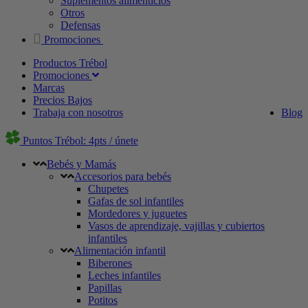
Suplementos alimenticios
Otros
Defensas
Promociones
Productos Trébol
Promociones
Marcas
Precios Bajos
Trabaja con nosotros
Blog
Puntos Trébol: 4pts / únete
Bebés y Mamás
Accesorios para bebés
Chupetes
Gafas de sol infantiles
Mordedores y juguetes
Vasos de aprendizaje, vajillas y cubiertos
infantiles
Alimentación infantil
Biberones
Leches infantiles
Papillas
Potitos