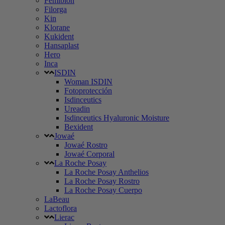
Femibion
Filorga
Kin
Klorane
Kukident
Hansaplast
Hero
Inca
ISDIN
Woman ISDIN
Fotoprotección
Isdinceutics
Ureadin
Isdinceutics Hyaluronic Moisture
Bexident
Jowaé
Jowaé Rostro
Jowaé Corporal
La Roche Posay
La Roche Posay Anthelios
La Roche Posay Rostro
La Roche Posay Cuerpo
LaBeau
Lactoflora
Lierac