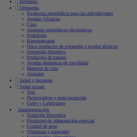
Perfumes
Ortopedia
Productos ortopédicos para las articulaciones
Ayudas Técnicas
Casa
Aparatos ortopédicos electrónicos
Podología
Kinesioterapia
Otros productos de ortopedia y ayudas técnicas
Ortopedia deportiva
Productos de masaje
Ayudas dinámicas de movilidad
Material de cura
Apósitos
Salud y bienestar
Salud sexual
Test
Preservativos y anticoncepción
Geles y Lubricantes
Suplementación
Nutrición Deportiva
Productos de alimentación especial
Control de peso
Vitaminas y minerales