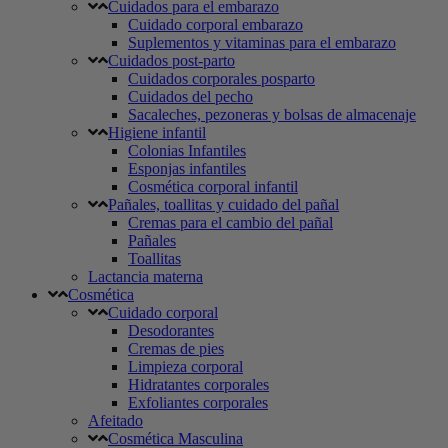
Cuidados para el embarazo
Cuidado corporal embarazo
Suplementos y vitaminas para el embarazo
Cuidados post-parto
Cuidados corporales posparto
Cuidados del pecho
Sacaleches, pezoneras y bolsas de almacenaje
Higiene infantil
Colonias Infantiles
Esponjas infantiles
Cosmética corporal infantil
Pañales, toallitas y cuidado del pañal
Cremas para el cambio del pañal
Pañales
Toallitas
Lactancia materna
Cosmética
Cuidado corporal
Desodorantes
Cremas de pies
Limpieza corporal
Hidratantes corporales
Exfoliantes corporales
Afeitado
Cosmética Masculina