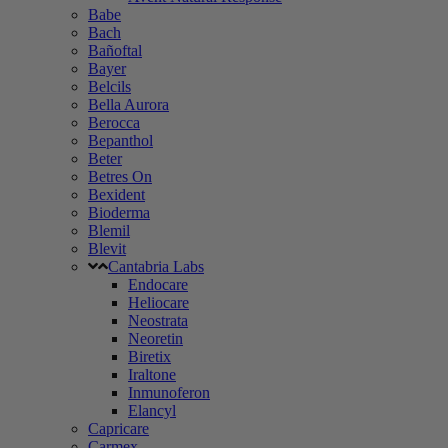
Babe
Bach
Bañoftal
Bayer
Belcils
Bella Aurora
Berocca
Bepanthol
Beter
Betres On
Bexident
Bioderma
Blemil
Blevit
Cantabria Labs
Endocare
Heliocare
Neostrata
Neoretin
Biretix
Iraltone
Inmunoferon
Elancyl
Capricare
Carmex