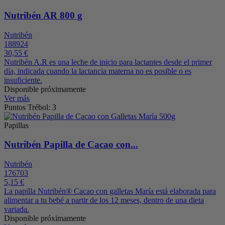
Nutribén AR 800 g
Nutribén
188924
30,55 €
Nutribén A.R es una leche de inicio para lactantes desde el primer
día, indicada cuando la lactancia materna no es posible o es
insuficiente.
Disponible próximamente
Ver más
Puntos Trébol: 3
Papillas
Nutribén Papilla de Cacao con...
Nutribén
176703
5,15 €
La papilla Nutribén® Cacao con galletas María está elaborada para
alimentar a tu bebé a partir de los 12 meses, dentro de una dieta
variada.
Disponible próximamente