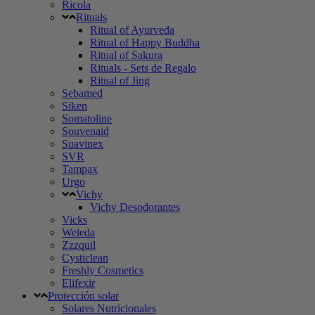
Ricola
Rituals
Ritual of Ayurveda
Ritual of Happy Buddha
Ritual of Sakura
Rituals - Sets de Regalo
Ritual of Jing
Sebamed
Siken
Somatoline
Souvenaid
Suavinex
SVR
Tampax
Urgo
Vichy
Vichy Desodorantes
Vicks
Weleda
Zzzquil
Cysticlean
Freshly Cosmetics
Elifexir
Protección solar
Solares Nutricionales