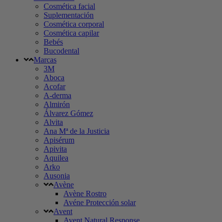
Cosmética facial
Suplementación
Cosmética corporal
Cosmética capilar
Bebés
Bucodental
Marcas
3M
Aboca
Acofar
A-derma
Almirón
Álvarez Gómez
Alvita
Ana Mª de la Justicia
Apisérum
Apivita
Aquilea
Arko
Ausonia
Avène
Avène Rostro
Avéne Protección solar
Avent
Avent Natural Response