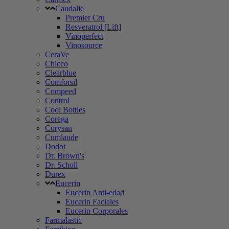
Caudalie
Premier Cru
Resveratrol [Lift]
Vinoperfect
Vinosource
CeraVe
Chicco
Clearblue
Comforsil
Compeed
Control
Cool Bottles
Corega
Corysan
Cumlaude
Dodot
Dr. Brown's
Dr. Scholl
Durex
Eucerin
Eucerin Anti-edad
Eucerin Faciales
Eucerin Corporales
Farmalastic