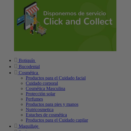
Botiquín
Bucodental
Cosmética
Productos para el Cuidado facial
Cuidado corporal
Cosmética Masculina
Protección solar
Perfumes
Productos para pies y manos
Nutricosmetica
Estuches de cosmética
Productos para el Cuidado capilar
Maquillaje