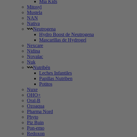
Mia Kids
Mitosyl
Mustela
NAN
Nativa
Neutrogena
Hydro Boost de Neutrogena
Mascarillas de Hydrogel
Nexcare
Nidina
Novalac
Nuk
Nutribén
Leches Infantiles
Papillas Nutriben
Potitos
Nuxe
OHO+
Oral-B
Ozoaqua
Pharma Nord
Phyto
Piz Buin
Pon-emo
Redoxon