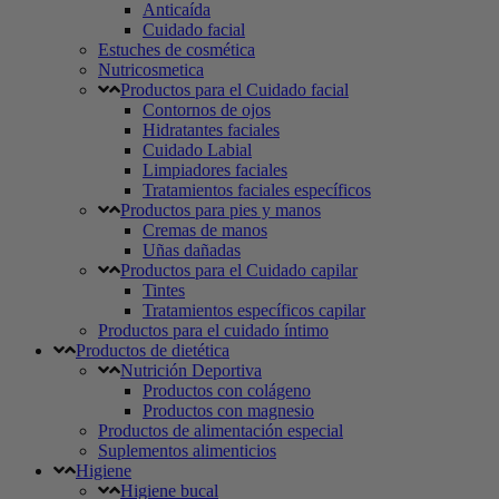
Anticaída
Cuidado facial
Estuches de cosmética
Nutricosmetica
Productos para el Cuidado facial
Contornos de ojos
Hidratantes faciales
Cuidado Labial
Limpiadores faciales
Tratamientos faciales específicos
Productos para pies y manos
Cremas de manos
Uñas dañadas
Productos para el Cuidado capilar
Tintes
Tratamientos específicos capilar
Productos para el cuidado íntimo
Productos de dietética
Nutrición Deportiva
Productos con colágeno
Productos con magnesio
Productos de alimentación especial
Suplementos alimenticios
Higiene
Higiene bucal