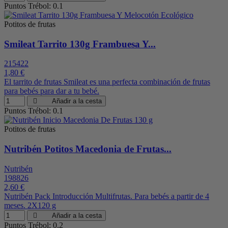
Puntos Trébol: 0.1
Potitos de frutas
Smileat Tarrito 130g Frambuesa Y...
215422
1,80 €
El tarrito de frutas Smileat es una perfecta combinación de frutas
para bebés para dar a tu bebé.
Añadir a la cesta
Puntos Trébol: 0.1
Potitos de frutas
Nutribén Potitos Macedonia de Frutas...
Nutribén
198826
2,60 €
Nutribén Pack Introducción Multifrutas. Para bebés a partir de 4
meses. 2X120 g
Añadir a la cesta
Puntos Trébol: 0.2