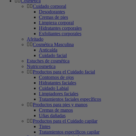
Cosmética
Cuidado corporal
Desodorantes
Cremas de pies
Limpieza corporal
Hidratantes corporales
Exfoliantes corporales
Afeitado
Cosmética Masculina
Anticaída
Cuidado facial
Estuches de cosmética
Nutricosmetica
Productos para el Cuidado facial
Contornos de ojos
Hidratantes faciales
Cuidado Labial
Limpiadores faciales
Tratamientos faciales específicos
Productos para pies y manos
Cremas de manos
Uñas dañadas
Productos para el Cuidado capilar
Tintes
Tratamientos específicos capilar