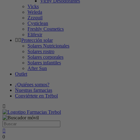
Vichy Desodorantes
Vicks
Weleda
Zzzquil
Cysticlean
Freshly Cosmetics
Elifexir
Protección solar
Solares Nutricionales
Solares rostro
Solares corporales
Solares infantiles
After Sun
Outlet
¿Quiénes somos?
Nuestras farmacias
Conviértete en Trébol
0