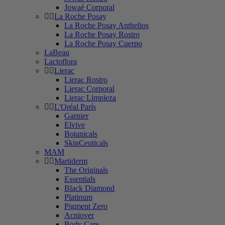
Jowaé Corporal
La Roche Posay
La Roche Posay Anthelios
La Roche Posay Rostro
La Roche Posay Cuerpo
LaBeau
Lactoflora
Lierac
Lierac Rostro
Lierac Corporal
Lierac Limpieza
L'Oréal París
Garnier
Elvive
Botanicals
SkinCeuticals
MAM
Martiderm
The Originals
Essentials
Black Diamond
Platinum
Pigment Zero
Acniover
Body Care