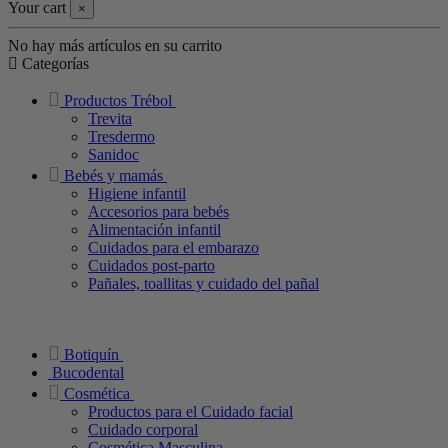
Your cart
×
No hay más artículos en su carrito
Categorías
Productos Trébol
Trevita
Tresdermo
Sanidoc
Bebés y mamás
Higiene infantil
Accesorios para bebés
Alimentación infantil
Cuidados para el embarazo
Cuidados post-parto
Pañales, toallitas y cuidado del pañal
Botiquín
Bucodental
Cosmética
Productos para el Cuidado facial
Cuidado corporal
Cosmética Masculina