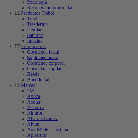
Podología
Recuperación muscular
Productos Trébol
Trevita
Tresdermo
Dentian
Sanidoc
Imazine
Promociones
Cosmética facial
Suplementación
Cosmética corporal
Cosmética capilar
Bebés
Bucodental
Marcas
3M
Aboca
Acofar
A-derma
Almirón
Álvarez Gómez
Alvita
Ana Mª de la Justicia
Apisérum