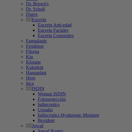
Dr. Brown's
Dr. Scholl
Durex
Eucerin
Eucerin Anti-edad
Eucerin Faciales
Eucerin Corporales
Farmalastic
Femibion
Filorga
Kin
Klorane
Kukident
Hansaplast
Hero
Inca
ISDIN
Woman ISDIN
Fotoprotección
Isdinceutics
Ureadin
Isdinceutics Hyaluronic Moisture
Bexident
Jowaé
Jowaé Rostro