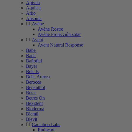
Apivita
Aquilea
Arko
Ausonia
Avène
Avène Rostro
Avéne Protección solar
Avent
Avent Natural Response
Babe
Bach
Bañoftal
Bayer
Belcils
Bella Aurora
Berocca
Bepanthol
Beter
Betres On
Bexident
Bioderma
Blemil
Blevit
Cantabria Labs
Endocare