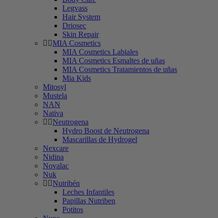
Legvass
Hair System
Driosec
Skin Repair
MIA Cosmetics
MIA Cosmetics Labiales
MIA Cosmetics Esmaltes de uñas
MIA Cosmetics Tratamientos de uñas
Mia Kids
Mitosyl
Mustela
NAN
Nativa
Neutrogena
Hydro Boost de Neutrogena
Mascarillas de Hydrogel
Nexcare
Nidina
Novalac
Nuk
Nutribén
Leches Infantiles
Papillas Nutriben
Potitos