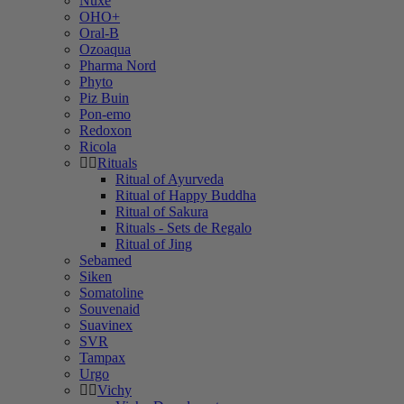
Nuxe
OHO+
Oral-B
Ozoaqua
Pharma Nord
Phyto
Piz Buin
Pon-emo
Redoxon
Ricola
Rituals
Ritual of Ayurveda
Ritual of Happy Buddha
Ritual of Sakura
Rituals - Sets de Regalo
Ritual of Jing
Sebamed
Siken
Somatoline
Souvenaid
Suavinex
SVR
Tampax
Urgo
Vichy