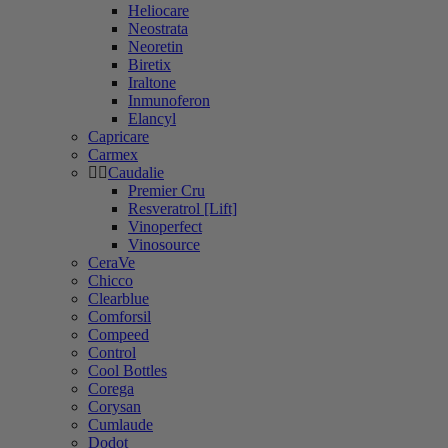
Heliocare
Neostrata
Neoretin
Biretix
Iraltone
Inmunoferon
Elancyl
Capricare
Carmex
Caudalie
Premier Cru
Resveratrol [Lift]
Vinoperfect
Vinosource
CeraVe
Chicco
Clearblue
Comforsil
Compeed
Control
Cool Bottles
Corega
Corysan
Cumlaude
Dodot