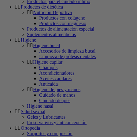
Productos para el cuidado íntimo
Productos de dietética
Nutrición Deportiva
Productos con colágeno
Productos con magnesio
Productos de alimentación especial
Suplementos alimenticios
Higiene
Higiene bucal
Accesorios de limpieza bucal
Limpieza de prótesis dentales
Higiene capilar
Champús
Acondicionadores
Aceites capilares
Anticaída
Higiene de pies y manos
Cuidado de manos
Cuidado de pies
Higiene nasal
Salud sexual
Geles y Lubricantes
Preservativos y anticoncepción
Ortopedia
Sorportes y compresión