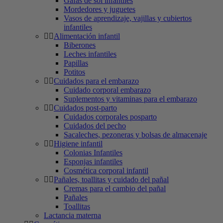
Gafas de sol infantiles
Mordedores y juguetes
Vasos de aprendizaje, vajillas y cubiertos
infantiles
Alimentación infantil
Biberones
Leches infantiles
Papillas
Potitos
Cuidados para el embarazo
Cuidado corporal embarazo
Suplementos y vitaminas para el embarazo
Cuidados post-parto
Cuidados corporales posparto
Cuidados del pecho
Sacaleches, pezoneras y bolsas de almacenaje
Higiene infantil
Colonias Infantiles
Esponjas infantiles
Cosmética corporal infantil
Pañales, toallitas y cuidado del pañal
Cremas para el cambio del pañal
Pañales
Toallitas
Lactancia materna