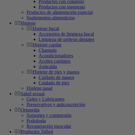
Productos con colágeno
Productos con magnesio
Productos de alimentación especial
Suplementos alimenticios
Higiene
Higiene bucal
Accesorios de limpieza bucal
Limpieza de prótesis dentales
Higiene capilar
Champús
Acondicionadores
Aceites capilares
Anticaída
Higiene de pies y manos
Cuidado de manos
Cuidado de pies
Higiene nasal
Salud sexual
Geles y Lubricantes
Preservativos y anticoncepción
Ortopedia
Sorportes y compresión
Podología
Recuperación muscular
Productos Trébol