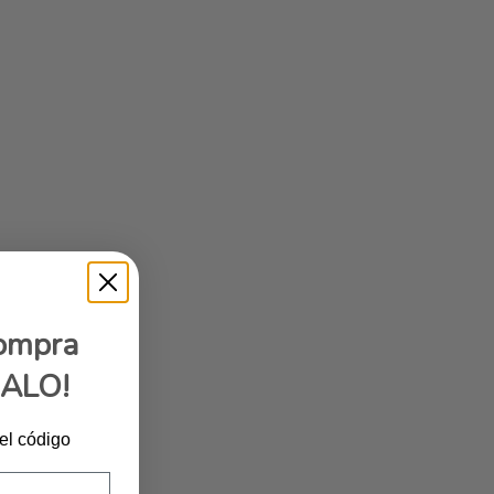
compra
GALO!
 el código