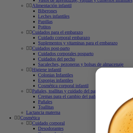
Vasos de aprendizaje, vajillas y cubiertos infantiles
Alimentación infantil
Biberones
Leches infantiles
Papillas
Potitos
Cuidados para el embarazo
Cuidado corporal embarazo
Suplementos y vitaminas para el embarazo
Cuidados post-parto
Cuidados corporales posparto
Cuidados del pecho
Sacaleches, pezoneras y bolsas de almacenaje
Higiene infantil
Colonias Infantiles
Esponjas infantiles
Cosmética corporal infantil
Pañales, toallitas y cuidado del pañal
Cremas para el cambio del pañal
Pañales
Toallitas
Lactancia materna
Cosmética
Cuidado corporal
Desodorantes