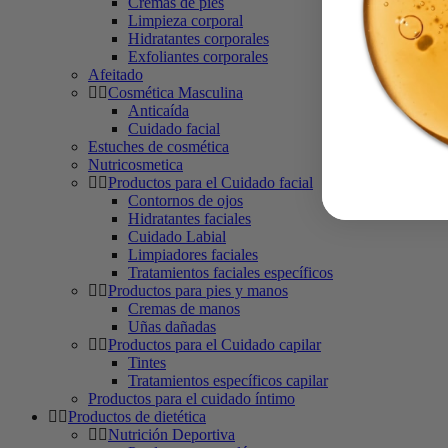
Cremas de pies
Limpieza corporal
Hidratantes corporales
Exfoliantes corporales
Afeitado
Cosmética Masculina
Anticaída
Cuidado facial
Estuches de cosmética
Nutricosmetica
Productos para el Cuidado facial
Contornos de ojos
Hidratantes faciales
Cuidado Labial
Limpiadores faciales
Tratamientos faciales específicos
Productos para pies y manos
Cremas de manos
Uñas dañadas
Productos para el Cuidado capilar
Tintes
Tratamientos específicos capilar
Productos para el cuidado íntimo
Productos de dietética
Nutrición Deportiva