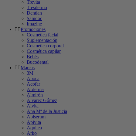
Trevita
Tresdermo
Dentian
Sanidoc
Imazine
Promociones
Cosmética facial
Suplementación
Cosmética corporal
Cosmética capilar
Bebés
Bucodental
Marcas
3M
Aboca
Acofar
A-derma
Almirón
Álvarez Gómez
Alvita
Ana Mª de la Justicia
Apisérum
Apivita
Aquilea
Arko