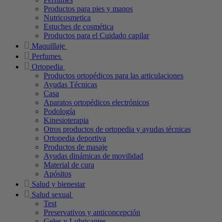
Productos para pies y manos
Nutricosmetica
Estuches de cosmética
Productos para el Cuidado capilar
Maquillaje
Perfumes
Ortopedia
Productos ortopédicos para las articulaciones
Ayudas Técnicas
Casa
Aparatos ortopédicos electrónicos
Podología
Kinesioterapia
Otros productos de ortopedia y ayudas técnicas
Ortopedia deportiva
Productos de masaje
Ayudas dinámicas de movilidad
Material de cura
Apósitos
Salud y bienestar
Salud sexual
Test
Preservativos y anticoncepción
Geles y Lubricantes