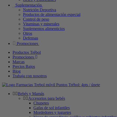
Suplementación
Nutrición Deportiva
Productos de alimentación especial
Control de peso
Vitaminas y minerales
Suplementos alimenticios
Otros
Defensas
Promociones
Productos Trébol
Promociones
Marcas
Precios Bajos
Blog
Trabaja con nosotros
Puntos Trébol: 4pts / únete
Bebés y Mamás
Accesorios para bebés
Chupetes
Gafas de sol infantiles
Mordedores y juguetes