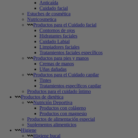
Anticaída
Cuidado facial
Estuches de cosmética
Nutricosmetica
Productos para el Cuidado facial
Contornos de ojos
Hidratantes faciales
Cuidado Labial
Limpiadores faciales
Tratamientos faciales específicos
Productos para pies y manos
Cremas de manos
Uñas dañadas
Productos para el Cuidado capilar
Tintes
Tratamientos específicos capilar
Productos para el cuidado íntimo
Productos de dietética
Nutrición Deportiva
Productos con colágeno
Productos con magnesio
Productos de alimentación especial
Suplementos alimenticios
Higiene
Higiene bucal