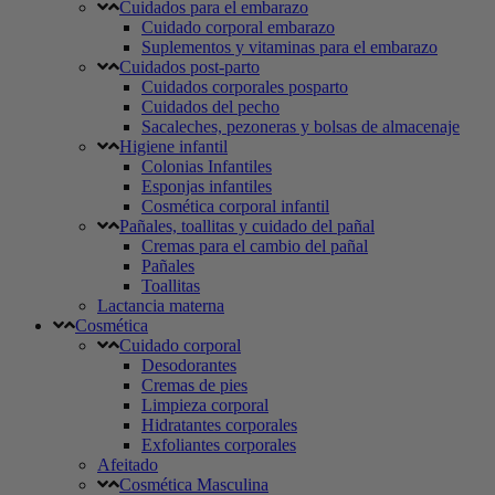
Cuidados para el embarazo
Cuidado corporal embarazo
Suplementos y vitaminas para el embarazo
Cuidados post-parto
Cuidados corporales posparto
Cuidados del pecho
Sacaleches, pezoneras y bolsas de almacenaje
Higiene infantil
Colonias Infantiles
Esponjas infantiles
Cosmética corporal infantil
Pañales, toallitas y cuidado del pañal
Cremas para el cambio del pañal
Pañales
Toallitas
Lactancia materna
Cosmética
Cuidado corporal
Desodorantes
Cremas de pies
Limpieza corporal
Hidratantes corporales
Exfoliantes corporales
Afeitado
Cosmética Masculina