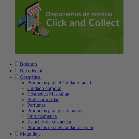
Botiquín
Bucodental
Cosmética
Productos para el Cuidado facial
Cuidado corporal
Cosmética Masculina
Protección solar
Perfumes
Productos para pies y manos
Nutricosmetica
Estuches de cosmética
Productos para el Cuidado capilar
Maquillaje