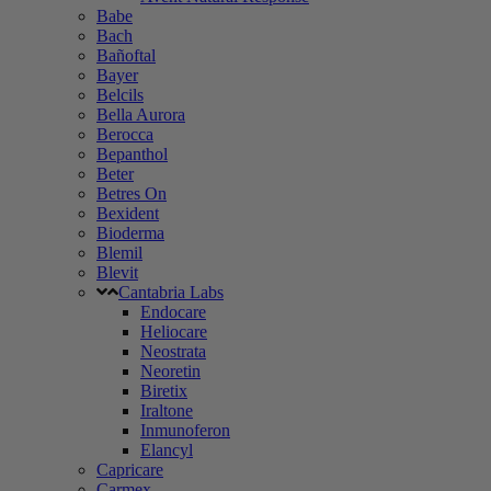
Babe
Bach
Bañoftal
Bayer
Belcils
Bella Aurora
Berocca
Bepanthol
Beter
Betres On
Bexident
Bioderma
Blemil
Blevit
Cantabria Labs
Endocare
Heliocare
Neostrata
Neoretin
Biretix
Iraltone
Inmunoferon
Elancyl
Capricare
Carmex