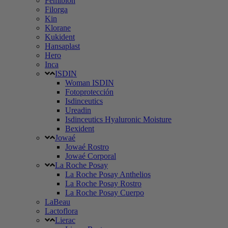
Femibion
Filorga
Kin
Klorane
Kukident
Hansaplast
Hero
Inca
ISDIN
Woman ISDIN
Fotoprotección
Isdinceutics
Ureadin
Isdinceutics Hyaluronic Moisture
Bexident
Jowaé
Jowaé Rostro
Jowaé Corporal
La Roche Posay
La Roche Posay Anthelios
La Roche Posay Rostro
La Roche Posay Cuerpo
LaBeau
Lactoflora
Lierac