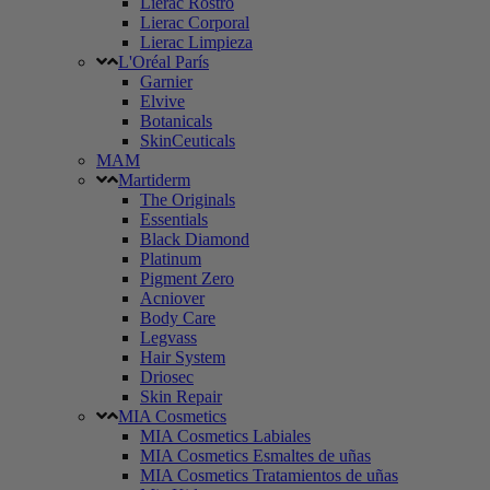
Lierac Rostro
Lierac Corporal
Lierac Limpieza
L'Oréal París
Garnier
Elvive
Botanicals
SkinCeuticals
MAM
Martiderm
The Originals
Essentials
Black Diamond
Platinum
Pigment Zero
Acniover
Body Care
Legvass
Hair System
Driosec
Skin Repair
MIA Cosmetics
MIA Cosmetics Labiales
MIA Cosmetics Esmaltes de uñas
MIA Cosmetics Tratamientos de uñas