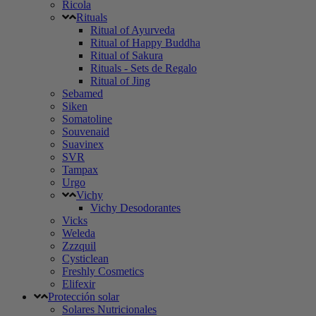
Ricola
Rituals
Ritual of Ayurveda
Ritual of Happy Buddha
Ritual of Sakura
Rituals - Sets de Regalo
Ritual of Jing
Sebamed
Siken
Somatoline
Souvenaid
Suavinex
SVR
Tampax
Urgo
Vichy
Vichy Desodorantes
Vicks
Weleda
Zzzquil
Cysticlean
Freshly Cosmetics
Elifexir
Protección solar
Solares Nutricionales