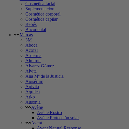
Cosmética facial
Suplementación
Cosmética corporal
Cosmética capilar
Bebés
Bucodental
Marcas
3M
Aboca
Acofar
A-derma
Almirón
Álvarez Gómez
Alvita
Ana Mª de la Justicia
Apisérum
Apivita
Aquilea
Arko
Ausonia
Avène
Avène Rostro
Avéne Protección solar
Avent
Avent Natural Response