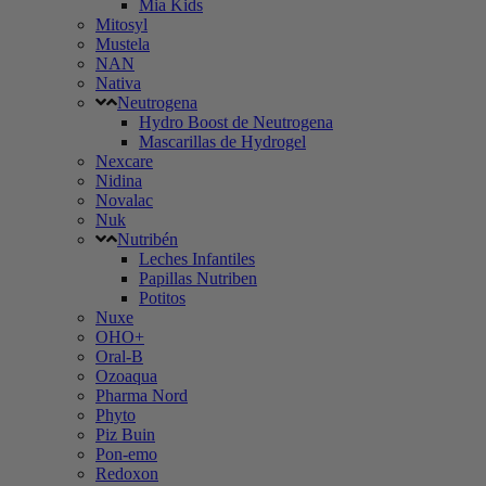
Mia Kids
Mitosyl
Mustela
NAN
Nativa
Neutrogena
Hydro Boost de Neutrogena
Mascarillas de Hydrogel
Nexcare
Nidina
Novalac
Nuk
Nutribén
Leches Infantiles
Papillas Nutriben
Potitos
Nuxe
OHO+
Oral-B
Ozoaqua
Pharma Nord
Phyto
Piz Buin
Pon-emo
Redoxon