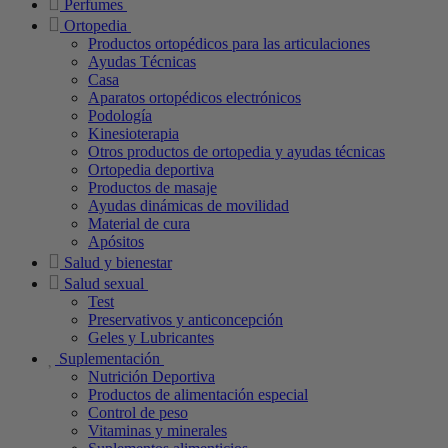
Perfumes
Ortopedia
Productos ortopédicos para las articulaciones
Ayudas Técnicas
Casa
Aparatos ortopédicos electrónicos
Podología
Kinesioterapia
Otros productos de ortopedia y ayudas técnicas
Ortopedia deportiva
Productos de masaje
Ayudas dinámicas de movilidad
Material de cura
Apósitos
Salud y bienestar
Salud sexual
Test
Preservativos y anticoncepción
Geles y Lubricantes
Suplementación
Nutrición Deportiva
Productos de alimentación especial
Control de peso
Vitaminas y minerales