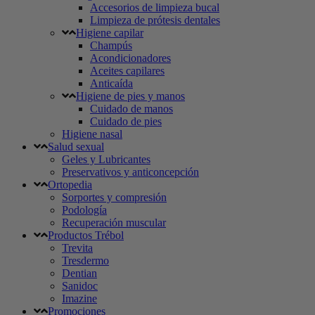
Accesorios de limpieza bucal
Limpieza de prótesis dentales
Higiene capilar
Champús
Acondicionadores
Aceites capilares
Anticaída
Higiene de pies y manos
Cuidado de manos
Cuidado de pies
Higiene nasal
Salud sexual
Geles y Lubricantes
Preservativos y anticoncepción
Ortopedia
Sorportes y compresión
Podología
Recuperación muscular
Productos Trébol
Trevita
Tresdermo
Dentian
Sanidoc
Imazine
Promociones