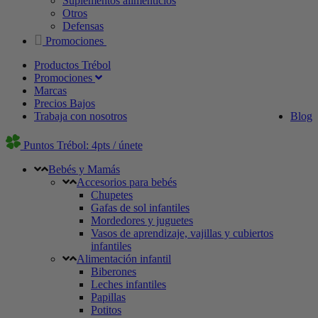
Suplementos alimenticios
Otros
Defensas
Promociones
Productos Trébol
Promociones
Marcas
Precios Bajos
Trabaja con nosotros
Blog
Puntos Trébol: 4pts / únete
Bebés y Mamás
Accesorios para bebés
Chupetes
Gafas de sol infantiles
Mordedores y juguetes
Vasos de aprendizaje, vajillas y cubiertos
infantiles
Alimentación infantil
Biberones
Leches infantiles
Papillas
Potitos