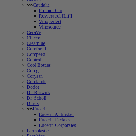
Caudalie
Premier Cru
Resveratrol [Lift]
Vinoperfect
Vinosource
CeraVe
Chicco
Clearblue
Comforsil
Compeed
Control
Cool Bottles
Corega
Corysan
Cumlaude
Dodot
Dr. Brown's
Dr. Scholl
Durex
Eucerin
Eucerin Anti-edad
Eucerin Faciales
Eucerin Corporales
Farmalastic