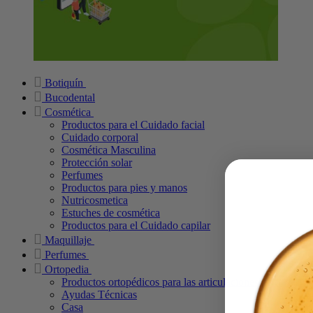
Botiquín
Bucodental
Cosmética
Productos para el Cuidado facial
Cuidado corporal
Cosmética Masculina
Protección solar
Perfumes
Productos para pies y manos
Nutricosmetica
Estuches de cosmética
Productos para el Cuidado capilar
Maquillaje
Perfumes
Ortopedia
Productos ortopédicos para las articulaciones
Ayudas Técnicas
Casa