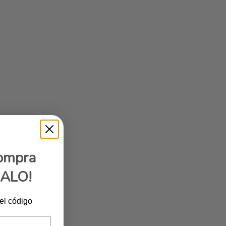
compra
GALO!
 el código