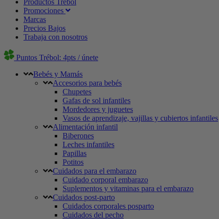
Productos Trébol
Promociones
Marcas
Precios Bajos
Trabaja con nosotros
Puntos Trébol: 4pts / únete
Bebés y Mamás
Accesorios para bebés
Chupetes
Gafas de sol infantiles
Mordedores y juguetes
Vasos de aprendizaje, vajillas y cubiertos infantiles
Alimentación infantil
Biberones
Leches infantiles
Papillas
Potitos
Cuidados para el embarazo
Cuidado corporal embarazo
Suplementos y vitaminas para el embarazo
Cuidados post-parto
Cuidados corporales posparto
Cuidados del pecho