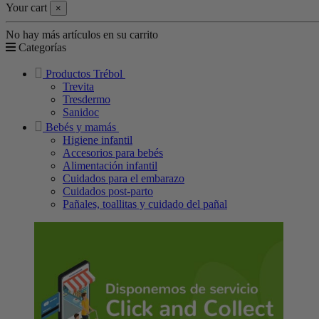
Your cart
×
No hay más artículos en su carrito
Categorías
Productos Trébol
Trevita
Tresdermo
Sanidoc
Bebés y mamás
Higiene infantil
Accesorios para bebés
Alimentación infantil
Cuidados para el embarazo
Cuidados post-parto
Pañales, toallitas y cuidado del pañal