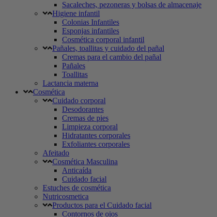
Sacaleches, pezoneras y bolsas de almacenaje
Higiene infantil
Colonias Infantiles
Esponjas infantiles
Cosmética corporal infantil
Pañales, toallitas y cuidado del pañal
Cremas para el cambio del pañal
Pañales
Toallitas
Lactancia materna
Cosmética
Cuidado corporal
Desodorantes
Cremas de pies
Limpieza corporal
Hidratantes corporales
Exfoliantes corporales
Afeitado
Cosmética Masculina
Anticaída
Cuidado facial
Estuches de cosmética
Nutricosmetica
Productos para el Cuidado facial
Contornos de ojos