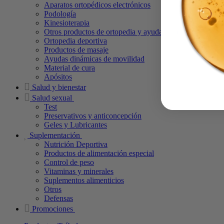
Aparatos ortopédicos electrónicos
Podología
Kinesioterapia
Otros productos de ortopedia y ayudas técnicas
Ortopedia deportiva
Productos de masaje
Ayudas dinámicas de movilidad
Material de cura
Apósitos
Salud y bienestar
Salud sexual
Test
Preservativos y anticoncepción
Geles y Lubricantes
Suplementación
Nutrición Deportiva
Productos de alimentación especial
Control de peso
Vitaminas y minerales
Suplementos alimenticios
Otros
Defensas
Promociones