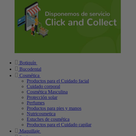
Botiquín
Bucodental
Cosmética
Productos para el Cuidado facial
Cuidado corporal
Cosmética Masculina
Protección solar
Perfumes
Productos para pies y manos
Nutricosmetica
Estuches de cosmética
Productos para el Cuidado capilar
Maquillaje