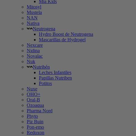
Mia Kids
Mitosyl
Mustela
NAN
Nativa
Neutrogena
Hydro Boost de Neutrogena
Mascarillas de Hydrogel
Nexcare
Nidina
Novalac
Nuk
Nutribén
Leches Infantiles
Papillas Nutriben
Potitos
Nuxe
OHO+
Oral-B
Ozoaqua
Pharma Nord
Phyto
Piz Buin
Pon-emo
Redoxon