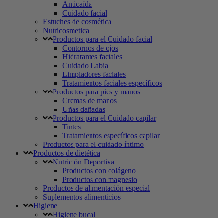
Anticaída
Cuidado facial
Estuches de cosmética
Nutricosmetica
Productos para el Cuidado facial
Contornos de ojos
Hidratantes faciales
Cuidado Labial
Limpiadores faciales
Tratamientos faciales específicos
Productos para pies y manos
Cremas de manos
Uñas dañadas
Productos para el Cuidado capilar
Tintes
Tratamientos específicos capilar
Productos para el cuidado íntimo
Productos de dietética
Nutrición Deportiva
Productos con colágeno
Productos con magnesio
Productos de alimentación especial
Suplementos alimenticios
Higiene
Higiene bucal