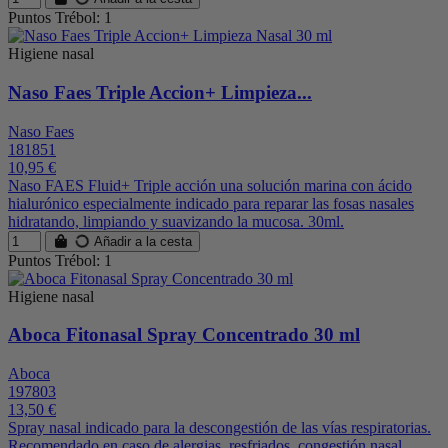
Puntos Trébol: 1
Higiene nasal
Naso Faes Triple Accion+ Limpieza...
Naso Faes
181851
10,95 €
Naso FAES Fluid+ Triple acción una solución marina con ácido
hialurónico especialmente indicado para reparar las fosas nasales
hidratando, limpiando y suavizando la mucosa. 30ml.
Añadir a la cesta
Puntos Trébol: 1
Higiene nasal
Aboca Fitonasal Spray Concentrado 30 ml
Aboca
197803
13,50 €
Spray nasal indicado para la descongestión de las vías respiratorias.
Recomendado en caso de alergias, resfriados, congestión nasal,...