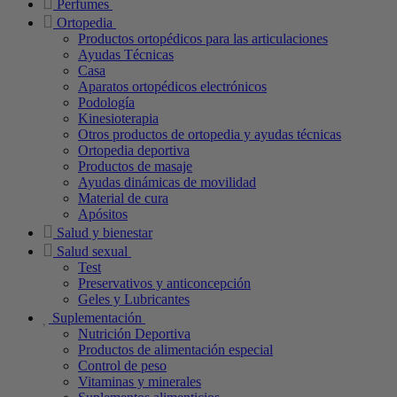
Perfumes
Ortopedia
Productos ortopédicos para las articulaciones
Ayudas Técnicas
Casa
Aparatos ortopédicos electrónicos
Podología
Kinesioterapia
Otros productos de ortopedia y ayudas técnicas
Ortopedia deportiva
Productos de masaje
Ayudas dinámicas de movilidad
Material de cura
Apósitos
Salud y bienestar
Salud sexual
Test
Preservativos y anticoncepción
Geles y Lubricantes
Suplementación
Nutrición Deportiva
Productos de alimentación especial
Control de peso
Vitaminas y minerales