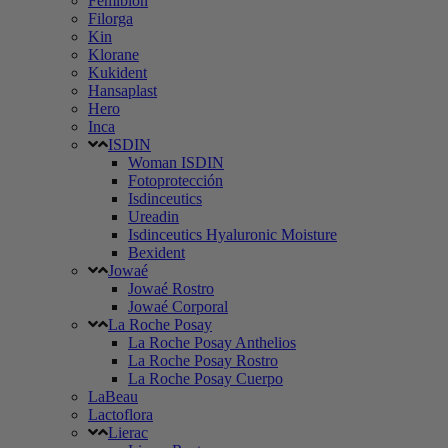
Femibion
Filorga
Kin
Klorane
Kukident
Hansaplast
Hero
Inca
ISDIN
Woman ISDIN
Fotoprotección
Isdinceutics
Ureadin
Isdinceutics Hyaluronic Moisture
Bexident
Jowaé
Jowaé Rostro
Jowaé Corporal
La Roche Posay
La Roche Posay Anthelios
La Roche Posay Rostro
La Roche Posay Cuerpo
LaBeau
Lactoflora
Lierac