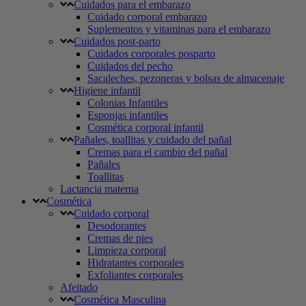
Cuidados para el embarazo
Cuidado corporal embarazo
Suplementos y vitaminas para el embarazo
Cuidados post-parto
Cuidados corporales posparto
Cuidados del pecho
Sacaleches, pezoneras y bolsas de almacenaje
Higiene infantil
Colonias Infantiles
Esponjas infantiles
Cosmética corporal infantil
Pañales, toallitas y cuidado del pañal
Cremas para el cambio del pañal
Pañales
Toallitas
Lactancia materna
Cosmética
Cuidado corporal
Desodorantes
Cremas de pies
Limpieza corporal
Hidratantes corporales
Exfoliantes corporales
Afeitado
Cosmética Masculina