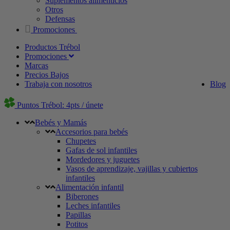
Suplementos alimenticios
Otros
Defensas
Promociones
Productos Trébol
Promociones
Marcas
Precios Bajos
Trabaja con nosotros
Blog
Puntos Trébol: 4pts / únete
Bebés y Mamás
Accesorios para bebés
Chupetes
Gafas de sol infantiles
Mordedores y juguetes
Vasos de aprendizaje, vajillas y cubiertos
infantiles
Alimentación infantil
Biberones
Leches infantiles
Papillas
Potitos