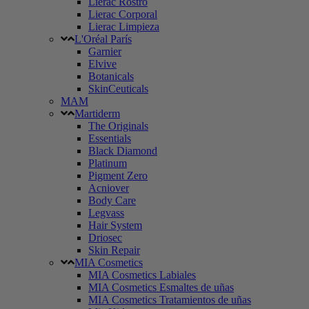
Lierac Rostro
Lierac Corporal
Lierac Limpieza
L'Oréal París
Garnier
Elvive
Botanicals
SkinCeuticals
MAM
Martiderm
The Originals
Essentials
Black Diamond
Platinum
Pigment Zero
Acniover
Body Care
Legvass
Hair System
Driosec
Skin Repair
MIA Cosmetics
MIA Cosmetics Labiales
MIA Cosmetics Esmaltes de uñas
MIA Cosmetics Tratamientos de uñas