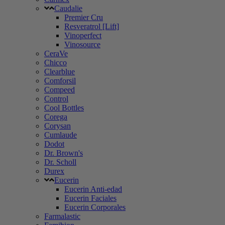
Caudalie
Premier Cru
Resveratrol [Lift]
Vinoperfect
Vinosource
CeraVe
Chicco
Clearblue
Comforsil
Compeed
Control
Cool Bottles
Corega
Corysan
Cumlaude
Dodot
Dr. Brown's
Dr. Scholl
Durex
Eucerin
Eucerin Anti-edad
Eucerin Faciales
Eucerin Corporales
Farmalastic