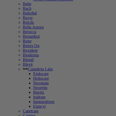
Babe
Bach
Bañoftal
Bayer
Belcils
Bella Aurora
Berocca
Bepanthol
Beter
Betres On
Bexident
Bioderma
Blemil
Blevit
Cantabria Labs
Endocare
Heliocare
Neostrata
Neoretin
Biretix
Iraltone
Inmunoferon
Elancyl
Capricare
Carmex