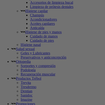
Accesorios de limpieza bucal
Limpieza de prótesis dentales
Higiene capilar
Champús
Acondicionadores
Aceites capilares
Anticaída
Higiene de pies y manos
Cuidado de manos
Cuidado de pies
Higiene nasal
Salud sexual
Geles y Lubricantes
Preservativos y anticoncepción
Ortopedia
Sorportes y compresión
Podología
Recuperación muscular
Productos Trébol
Trevita
Tresdermo
Dentian
Sanidoc
Imazine
Promociones