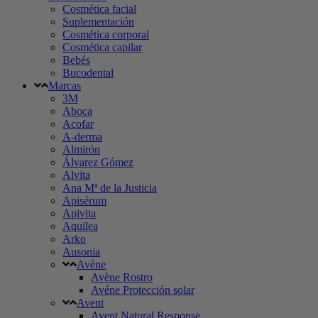
Cosmética facial
Suplementación
Cosmética corporal
Cosmética capilar
Bebés
Bucodental
Marcas
3M
Aboca
Acofar
A-derma
Almirón
Álvarez Gómez
Alvita
Ana Mª de la Justicia
Apisérum
Apivita
Aquilea
Arko
Ausonia
Avène
Avène Rostro
Avéne Protección solar
Avent
Avent Natural Response