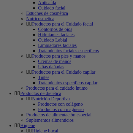
Anticaída
Cuidado facial
Estuches de cosmética
Nutricosmetica
Productos para el Cuidado facial
Contornos de ojos
Hidratantes faciales
Cuidado Labial
Limpiadores faciales
Tratamientos faciales específicos
Productos para pies y manos
Cremas de manos
Uñas dañadas
Productos para el Cuidado capilar
Tintes
Tratamientos específicos capilar
Productos para el cuidado íntimo
Productos de dietética
Nutrición Deportiva
Productos con colágeno
Productos con magnesio
Productos de alimentación especial
Suplementos alimenticios
Higiene
Higiene bucal