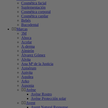
Cosmética facial
Suplementación
Cosmética corporal
Cosmética capilar
Bebés
Bucodental
Marcas
3M
Aboca
Acofar
A-derma
Almirón
Álvarez Gómez
Alvita
Ana Mª de la Justicia
Apisérum
Apivita
Aquilea
Arko
Ausonia
Avène
Avène Rostro
Avéne Protección solar
Avent
Avent Natural Response