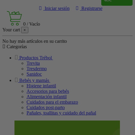
Iniciar sesión
Registrarse
0
/
Vacío
Your cart
×
No hay más artículos en su carrito
Categorías
Productos Trébol
Trevita
Tresdermo
Sanidoc
Bebés y mamás
Higiene infantil
Accesorios para bebés
Alimentación infantil
Cuidados para el embarazo
Cuidados post-parto
Pañales, toallitas y cuidado del pañal