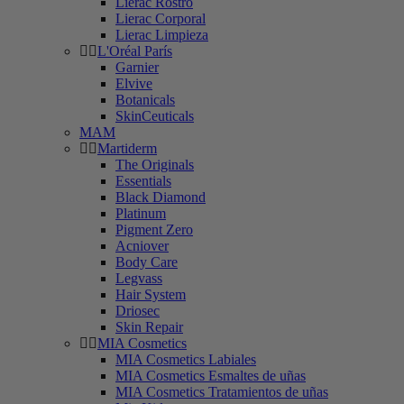
Lierac Rostro
Lierac Corporal
Lierac Limpieza
L'Oréal París
Garnier
Elvive
Botanicals
SkinCeuticals
MAM
Martiderm
The Originals
Essentials
Black Diamond
Platinum
Pigment Zero
Acniover
Body Care
Legvass
Hair System
Driosec
Skin Repair
MIA Cosmetics
MIA Cosmetics Labiales
MIA Cosmetics Esmaltes de uñas
MIA Cosmetics Tratamientos de uñas