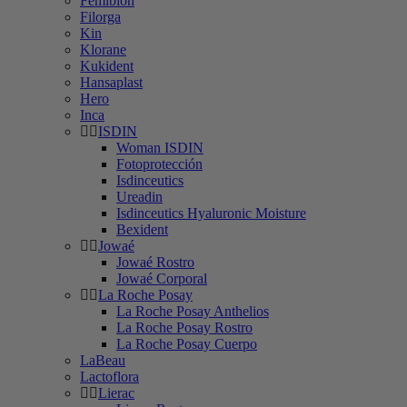
Femibion
Filorga
Kin
Klorane
Kukident
Hansaplast
Hero
Inca
ISDIN
Woman ISDIN
Fotoprotección
Isdinceutics
Ureadin
Isdinceutics Hyaluronic Moisture
Bexident
Jowaé
Jowaé Rostro
Jowaé Corporal
La Roche Posay
La Roche Posay Anthelios
La Roche Posay Rostro
La Roche Posay Cuerpo
LaBeau
Lactoflora
Lierac