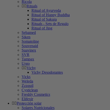
Ricola
Rituals
Ritual of Ayurveda
Ritual of Happy Buddha
Ritual of Sakura
Rituals - Sets de Regalo
Ritual of Jing
Sebamed
Siken
Somatoline
Souvenaid
Suavinex
SVR
Tampax
Urgo
Vichy
Vichy Desodorantes
Vicks
Weleda
Zzzquil
Cysticlean
Freshly Cosmetics
Elifexir
Protección solar
Solares Nutricionales