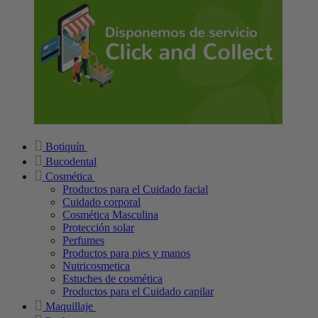
Botiquín
Bucodental
Cosmética
Productos para el Cuidado facial
Cuidado corporal
Cosmética Masculina
Protección solar
Perfumes
Productos para pies y manos
Nutricosmetica
Estuches de cosmética
Productos para el Cuidado capilar
Maquillaje