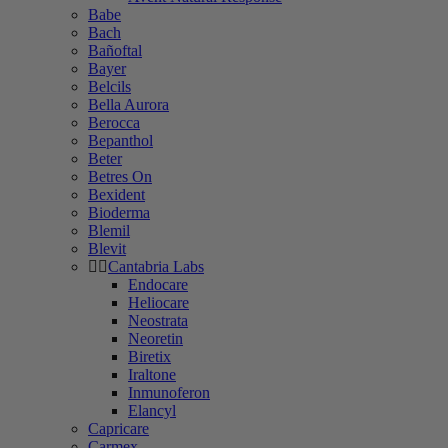
Babe
Bach
Bañoftal
Bayer
Belcils
Bella Aurora
Berocca
Bepanthol
Beter
Betres On
Bexident
Bioderma
Blemil
Blevit
Cantabria Labs
Endocare
Heliocare
Neostrata
Neoretin
Biretix
Iraltone
Inmunoferon
Elancyl
Capricare
Carmex