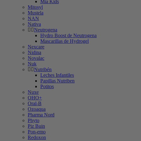
Mia Kids
Mitosyl
Mustela
NAN
Nativa
Neutrogena
Hydro Boost de Neutrogena
Mascarillas de Hydrogel
Nexcare
Nidina
Novalac
Nuk
Nutribén
Leches Infantiles
Papillas Nutriben
Potitos
Nuxe
OHO+
Oral-B
Ozoaqua
Pharma Nord
Phyto
Piz Buin
Pon-emo
Redoxon