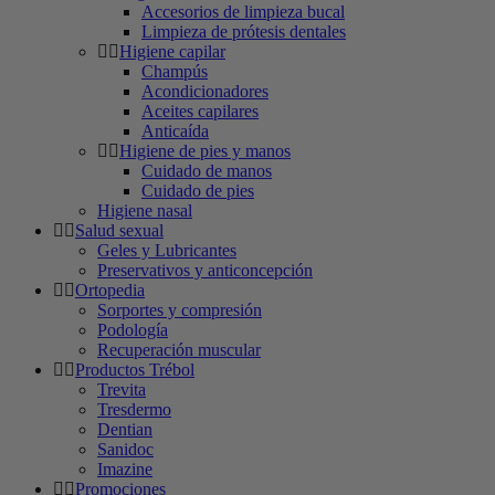
Accesorios de limpieza bucal
Limpieza de prótesis dentales
Higiene capilar
Champús
Acondicionadores
Aceites capilares
Anticaída
Higiene de pies y manos
Cuidado de manos
Cuidado de pies
Higiene nasal
Salud sexual
Geles y Lubricantes
Preservativos y anticoncepción
Ortopedia
Sorportes y compresión
Podología
Recuperación muscular
Productos Trébol
Trevita
Tresdermo
Dentian
Sanidoc
Imazine
Promociones