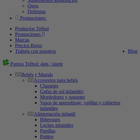
Suplementos alimenticios
Otros
Defensas
Promociones
Productos Trébol
Promociones
Marcas
Precios Bajos
Trabaja con nosotros
Blog
Puntos Trébol: 4pts / únete
Bebés y Mamás
Accesorios para bebés
Chupetes
Gafas de sol infantiles
Mordedores y juguetes
Vasos de aprendizaje, vajillas y cubiertos
infantiles
Alimentación infantil
Biberones
Leches infantiles
Papillas
Potitos