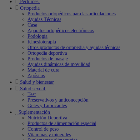
Perfumes
Ortopedia
Productos ortopédicos para las articulaciones
Ayudas Técnicas
Casa
Aparatos ortopédicos electrónicos
Podología
Kinesioterapia
Otros productos de ortopedia y ayudas técnicas
Ortopedia deportiva
Productos de masaje
Ayudas dinámicas de movilidad
Material de cura
Apósitos
Salud y bienestar
Salud sexual
Test
Preservativos y anticoncepción
Geles y Lubricantes
Suplementación
Nutrición Deportiva
Productos de alimentación especial
Control de peso
Vitaminas y minerales