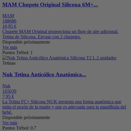
MAM Chupete Original Silicona 6M+...
MAM
188686
10,95 €
Chupete MAM Original proporciona un flujo de aire adicional.
Tetina de Silicona. Envase con 2 chupetes.
Disponible próximamente
Ver más
Puntos Trébol: 1
Tetinas
Nuk Tetina Anticólico Anatómica...
Nuk
165039
7,95 €
La Tetina FC+ Silicona NUK presenta una forma anatómica que
imita el pezón de la madre y que es adecuada para la mandíbula del
bebé.
Disponible próximamente
Ver más
Puntos Trébol: 0.7