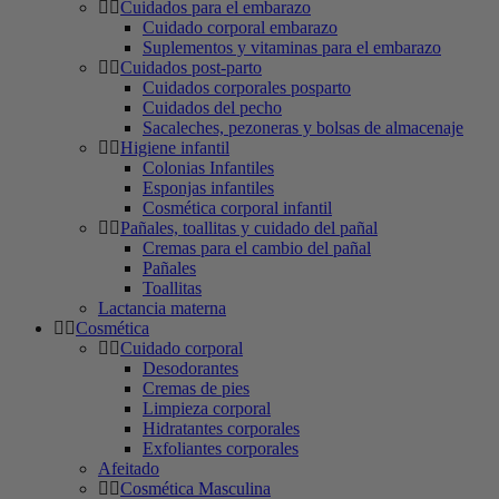
Cuidados para el embarazo
Cuidado corporal embarazo
Suplementos y vitaminas para el embarazo
Cuidados post-parto
Cuidados corporales posparto
Cuidados del pecho
Sacaleches, pezoneras y bolsas de almacenaje
Higiene infantil
Colonias Infantiles
Esponjas infantiles
Cosmética corporal infantil
Pañales, toallitas y cuidado del pañal
Cremas para el cambio del pañal
Pañales
Toallitas
Lactancia materna
Cosmética
Cuidado corporal
Desodorantes
Cremas de pies
Limpieza corporal
Hidratantes corporales
Exfoliantes corporales
Afeitado
Cosmética Masculina