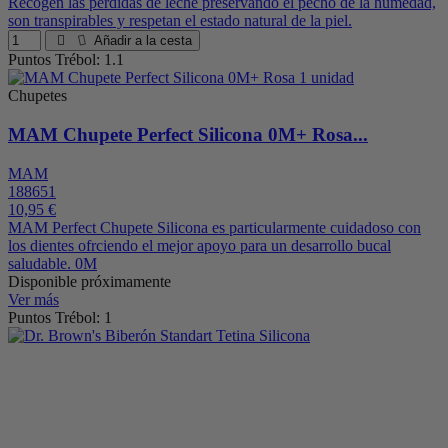
Recogen las pérdidas de leche preservando el pecho de la humedad,
son transpirables y respetan el estado natural de la piel.
Añadir a la cesta
Puntos Trébol: 1.1
Chupetes
MAM Chupete Perfect Silicona 0M+ Rosa...
MAM
188651
10,95 €
MAM Perfect Chupete Silicona es particularmente cuidadoso con
los dientes ofrciendo el mejor apoyo para un desarrollo bucal
saludable. 0M
Disponible próximamente
Ver más
Puntos Trébol: 1