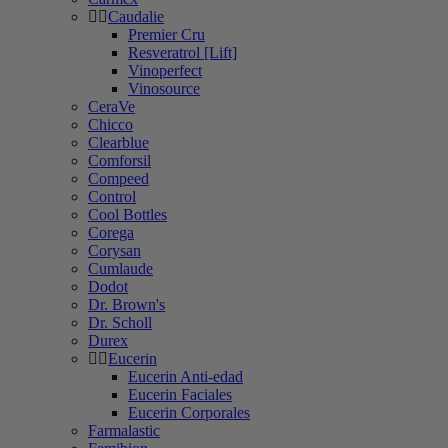
Caudalie
Premier Cru
Resveratrol [Lift]
Vinoperfect
Vinosource
CeraVe
Chicco
Clearblue
Comforsil
Compeed
Control
Cool Bottles
Corega
Corysan
Cumlaude
Dodot
Dr. Brown's
Dr. Scholl
Durex
Eucerin
Eucerin Anti-edad
Eucerin Faciales
Eucerin Corporales
Farmalastic