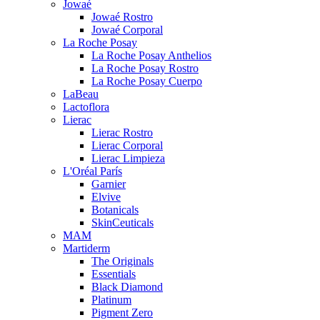
Jowaé
Jowaé Rostro
Jowaé Corporal
La Roche Posay
La Roche Posay Anthelios
La Roche Posay Rostro
La Roche Posay Cuerpo
LaBeau
Lactoflora
Lierac
Lierac Rostro
Lierac Corporal
Lierac Limpieza
L'Oréal París
Garnier
Elvive
Botanicals
SkinCeuticals
MAM
Martiderm
The Originals
Essentials
Black Diamond
Platinum
Pigment Zero