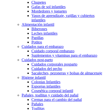
Chupetes
Gafas de sol infantiles
Mordedores y juguetes
Vasos de aprendizaje, vajillas y cubiertos
infantiles
Alimentación infantil
Biberones
Leches infantiles
Papillas
Potitos
Cuidados para el embarazo
Cuidado corporal embarazo
Suplementos y vitaminas para el embarazo
Cuidados post-parto
Cuidados corporales posparto
Cuidados del pecho
Sacaleches, pezoneras y bolsas de almacenaje
Higiene infantil
Colonias Infantiles
Esponjas infantiles
Cosmética corporal infantil
Pañales, toallitas y cuidado del pañal
Cremas para el cambio del pañal
Pañales
Toallitas