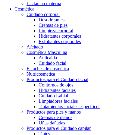
Lactancia materna
Cosmética
Cuidado corporal
Desodorantes
Cremas de pies
Limpieza corporal
Hidratantes corporales
Exfoliantes corporales
Afeitado
Cosmética Masculina
Anticaída
Cuidado facial
Estuches de cosmética
Nutricosmetica
Productos para el Cuidado facial
Contornos de ojos
Hidratantes faciales
Cuidado Labial
Limpiadores faciales
Tratamientos faciales específicos
Productos para pies y manos
Cremas de manos
Uñas dañadas
Productos para el Cuidado capilar
Tintes