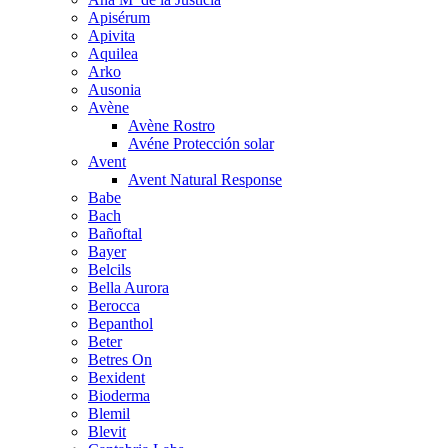
Apisérum
Apivita
Aquilea
Arko
Ausonia
Avène
Avène Rostro
Avéne Protección solar
Avent
Avent Natural Response
Babe
Bach
Bañoftal
Bayer
Belcils
Bella Aurora
Berocca
Bepanthol
Beter
Betres On
Bexident
Bioderma
Blemil
Blevit