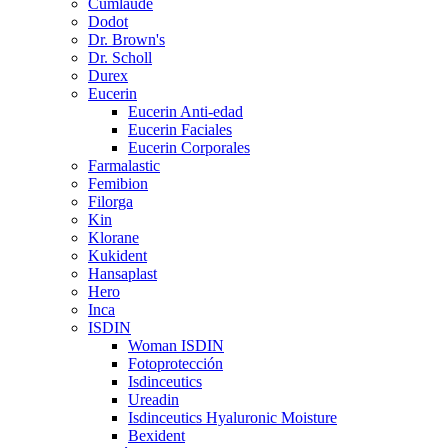
Cumlaude
Dodot
Dr. Brown's
Dr. Scholl
Durex
Eucerin
Eucerin Anti-edad
Eucerin Faciales
Eucerin Corporales
Farmalastic
Femibion
Filorga
Kin
Klorane
Kukident
Hansaplast
Hero
Inca
ISDIN
Woman ISDIN
Fotoprotección
Isdinceutics
Ureadin
Isdinceutics Hyaluronic Moisture
Bexident