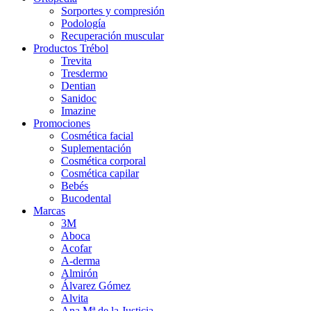
Sorportes y compresión
Podología
Recuperación muscular
Productos Trébol
Trevita
Tresdermo
Dentian
Sanidoc
Imazine
Promociones
Cosmética facial
Suplementación
Cosmética corporal
Cosmética capilar
Bebés
Bucodental
Marcas
3M
Aboca
Acofar
A-derma
Almirón
Álvarez Gómez
Alvita
Ana Mª de la Justicia