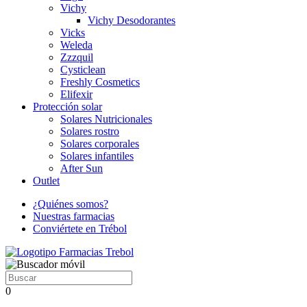
Vichy
Vichy Desodorantes
Vicks
Weleda
Zzzquil
Cysticlean
Freshly Cosmetics
Elifexir
Protección solar
Solares Nutricionales
Solares rostro
Solares corporales
Solares infantiles
After Sun
Outlet
¿Quiénes somos?
Nuestras farmacias
Conviértete en Trébol
0