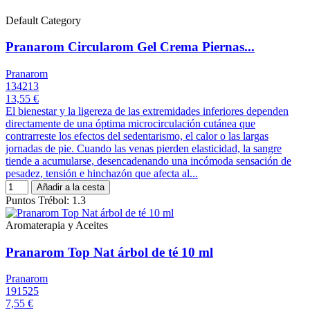
Default Category
Pranarom Circularom Gel Crema Piernas...
Pranarom
134213
13,55 €
El bienestar y la ligereza de las extremidades inferiores dependen
directamente de una óptima microcirculación cutánea que
contrarreste los efectos del sedentarismo, el calor o las largas
jornadas de pie. Cuando las venas pierden elasticidad, la sangre
tiende a acumularse, desencadenando una incómoda sensación de
pesadez, tensión e hinchazón que afecta al...
Añadir a la cesta
Puntos Trébol: 1.3
Aromaterapia y Aceites
Pranarom Top Nat árbol de té 10 ml
Pranarom
191525
7,55 €