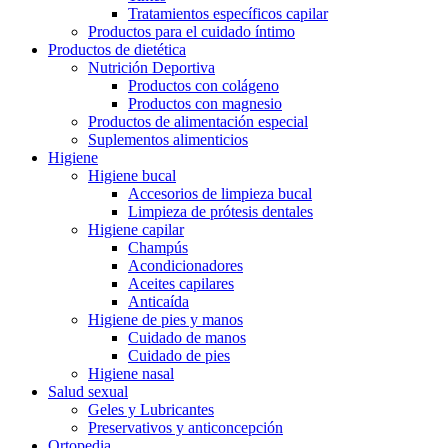
Tratamientos específicos capilar
Productos para el cuidado íntimo
Productos de dietética
Nutrición Deportiva
Productos con colágeno
Productos con magnesio
Productos de alimentación especial
Suplementos alimenticios
Higiene
Higiene bucal
Accesorios de limpieza bucal
Limpieza de prótesis dentales
Higiene capilar
Champús
Acondicionadores
Aceites capilares
Anticaída
Higiene de pies y manos
Cuidado de manos
Cuidado de pies
Higiene nasal
Salud sexual
Geles y Lubricantes
Preservativos y anticoncepción
Ortopedia