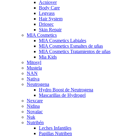
Acniover
Body Care
Legvass
Hair System
Driosec
Skin Repair
MIA Cosmetics
MIA Cosmetics Labiales
MIA Cosmetics Esmaltes de uñas
MIA Cosmetics Tratamientos de uñas
Mia Kids
Mitosyl
Mustela
NAN
Nativa
Neutrogena
Hydro Boost de Neutrogena
Mascarillas de Hydrogel
Nexcare
Nidina
Novalac
Nuk
Nutribén
Leches Infantiles
Papillas Nutriben