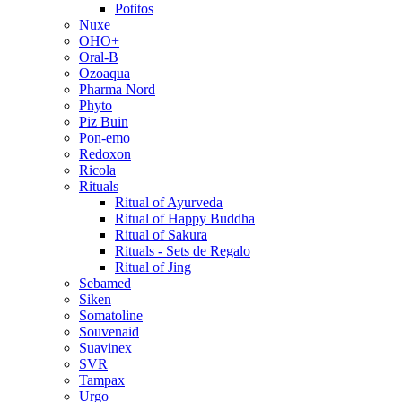
Potitos
Nuxe
OHO+
Oral-B
Ozoaqua
Pharma Nord
Phyto
Piz Buin
Pon-emo
Redoxon
Ricola
Rituals
Ritual of Ayurveda
Ritual of Happy Buddha
Ritual of Sakura
Rituals - Sets de Regalo
Ritual of Jing
Sebamed
Siken
Somatoline
Souvenaid
Suavinex
SVR
Tampax
Urgo