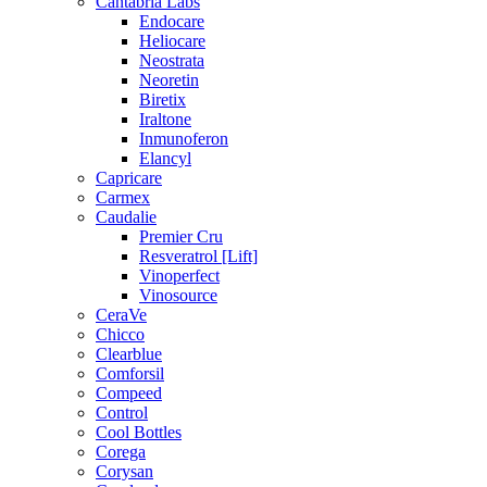
Cantabria Labs
Endocare
Heliocare
Neostrata
Neoretin
Biretix
Iraltone
Inmunoferon
Elancyl
Capricare
Carmex
Caudalie
Premier Cru
Resveratrol [Lift]
Vinoperfect
Vinosource
CeraVe
Chicco
Clearblue
Comforsil
Compeed
Control
Cool Bottles
Corega
Corysan