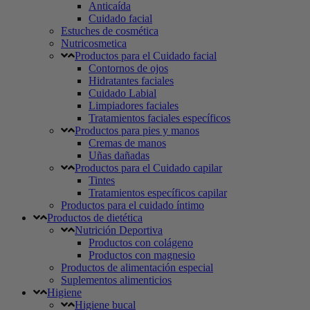
Anticaída
Cuidado facial
Estuches de cosmética
Nutricosmetica
Productos para el Cuidado facial
Contornos de ojos
Hidratantes faciales
Cuidado Labial
Limpiadores faciales
Tratamientos faciales específicos
Productos para pies y manos
Cremas de manos
Uñas dañadas
Productos para el Cuidado capilar
Tintes
Tratamientos específicos capilar
Productos para el cuidado íntimo
Productos de dietética
Nutrición Deportiva
Productos con colágeno
Productos con magnesio
Productos de alimentación especial
Suplementos alimenticios
Higiene
Higiene bucal