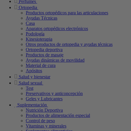
Perfumes
Ortopedia
Productos ortopédicos para las articulaciones
Ayudas Técnicas
Casa
Aparatos ortopédicos electrónicos
Podología
Kinesioterapia
Otros productos de ortopedia y ayudas técnicas
Ortopedia deportiva
Productos de masaje
Ayudas dinámicas de movilidad
Material de cura
Apósitos
Salud y bienestar
Salud sexual
Test
Preservativos y anticoncepción
Geles y Lubricantes
Suplementación
Nutrición Deportiva
Productos de alimentación especial
Control de peso
Vitaminas y minerales