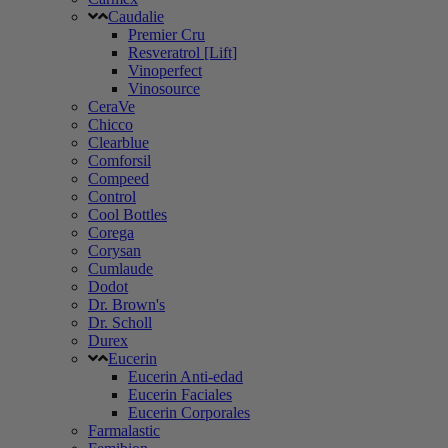
Caudalie
Premier Cru
Resveratrol [Lift]
Vinoperfect
Vinosource
CeraVe
Chicco
Clearblue
Comforsil
Compeed
Control
Cool Bottles
Corega
Corysan
Cumlaude
Dodot
Dr. Brown's
Dr. Scholl
Durex
Eucerin
Eucerin Anti-edad
Eucerin Faciales
Eucerin Corporales
Farmalastic