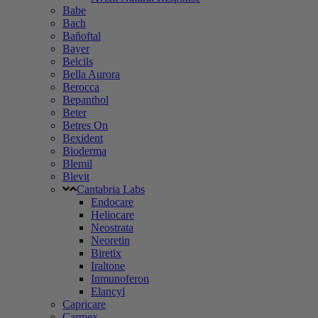
Babe
Bach
Bañoftal
Bayer
Belcils
Bella Aurora
Berocca
Bepanthol
Beter
Betres On
Bexident
Bioderma
Blemil
Blevit
Cantabria Labs
Endocare
Heliocare
Neostrata
Neoretin
Biretix
Iraltone
Inmunoferon
Elancyl
Capricare
Carmex