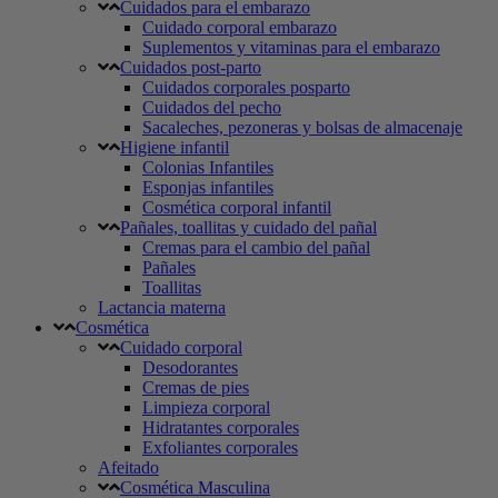
Cuidados para el embarazo
Cuidado corporal embarazo
Suplementos y vitaminas para el embarazo
Cuidados post-parto
Cuidados corporales posparto
Cuidados del pecho
Sacaleches, pezoneras y bolsas de almacenaje
Higiene infantil
Colonias Infantiles
Esponjas infantiles
Cosmética corporal infantil
Pañales, toallitas y cuidado del pañal
Cremas para el cambio del pañal
Pañales
Toallitas
Lactancia materna
Cosmética
Cuidado corporal
Desodorantes
Cremas de pies
Limpieza corporal
Hidratantes corporales
Exfoliantes corporales
Afeitado
Cosmética Masculina