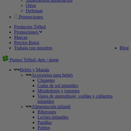
Suplementos alimenticios
Otros
Defensas
Promociones
Productos Trébol
Promociones
Marcas
Precios Bajos
Trabaja con nosotros
Blog
Puntos Trébol: 4pts / únete
Bebés y Mamás
Accesorios para bebés
Chupetes
Gafas de sol infantiles
Mordedores y juguetes
Vasos de aprendizaje, vajillas y cubiertos
infantiles
Alimentación infantil
Biberones
Leches infantiles
Papillas
Potitos