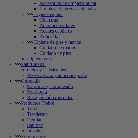
Accesorios de limpieza bucal
Limpieza de prótesis dentales
Higiene capilar
Champús
Acondicionadores
Aceites capilares
Anticaída
Higiene de pies y manos
Cuidado de manos
Cuidado de pies
Higiene nasal
Salud sexual
Geles y Lubricantes
Preservativos y anticoncepción
Ortopedia
Sorportes y compresión
Podología
Recuperación muscular
Productos Trébol
Trevita
Tresdermo
Dentian
Sanidoc
Imazine
Promociones