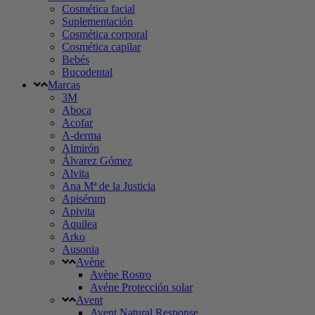
Cosmética facial
Suplementación
Cosmética corporal
Cosmética capilar
Bebés
Bucodental
Marcas
3M
Aboca
Acofar
A-derma
Almirón
Álvarez Gómez
Alvita
Ana Mª de la Justicia
Apisérum
Apivita
Aquilea
Arko
Ausonia
Avène
Avène Rostro
Avéne Protección solar
Avent
Avent Natural Response