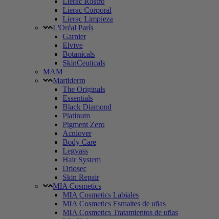
Lierac Rostro
Lierac Corporal
Lierac Limpieza
L'Oréal París
Garnier
Elvive
Botanicals
SkinCeuticals
MAM
Martiderm
The Originals
Essentials
Black Diamond
Platinum
Pigment Zero
Acniover
Body Care
Legvass
Hair System
Driosec
Skin Repair
MIA Cosmetics
MIA Cosmetics Labiales
MIA Cosmetics Esmaltes de uñas
MIA Cosmetics Tratamientos de uñas