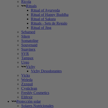
Ricola
Rituals
Ritual of Ayurveda
Ritual of Happy Buddha
Ritual of Sakura
Rituals - Sets de Regalo
Ritual of Jing
Sebamed
Siken
Somatoline
Souvenaid
Suavinex
SVR
Tampax
Urgo
Vichy
Vichy Desodorantes
Vicks
Weleda
Zzzquil
Cysticlean
Freshly Cosmetics
Elifexir
Protección solar
Solares Nutricionales