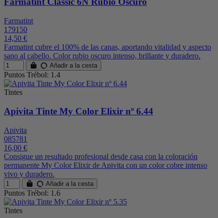
Farmatint Classic 6N Rubio Oscuro
Farmatint
179150
14,50 €
Farmatint cubre el 100% de las canas, aportando vitalidad y aspecto
sano al cabello. Color rubio oscuro intenso, brillante y duradero.
Añadir a la cesta
Puntos Trébol: 1.4
Tintes
Apivita Tinte My Color Elixir nº 6.44
Apivita
085781
16,00 €
Consigue un resultado profesional desde casa con la coloración
permanente My Color Elixir de Apivita con un color cobre intenso
vivo y duradero.
Añadir a la cesta
Puntos Trébol: 1.6
Tintes