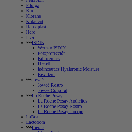
Femibion
Filorga
Kin
Klorane
Kukident
Hansaplast
Hero
Inca
ISDIN
Woman ISDIN
Fotoprotección
Isdinceutics
Ureadin
Isdinceutics Hyaluronic Moisture
Bexident
Jowaé
Jowaé Rostro
Jowaé Corporal
La Roche Posay
La Roche Posay Anthelios
La Roche Posay Rostro
La Roche Posay Cuerpo
LaBeau
Lactoflora
Lierac