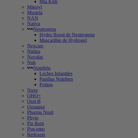
Mia Kids
Mitosyl
Mustela
NAN
Nativa
Neutrogena
Hydro Boost de Neutrogena
Mascarillas de Hydrogel
Nexcare
Nidina
Novalac
Nuk
Nutribén
Leches Infantiles
Papillas Nutriben
Potitos
Nuxe
OHO+
Oral-B
Ozoaqua
Pharma Nord
Phyto
Piz Buin
Pon-emo
Redoxon