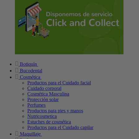
Botiquín
Bucodental
Cosmética
Productos para el Cuidado facial
Cuidado corporal
Cosmética Masculina
Protección solar
Perfumes
Productos para pies y manos
Nutricosmetica
Estuches de cosmética
Productos para el Cuidado capilar
Maquillaje