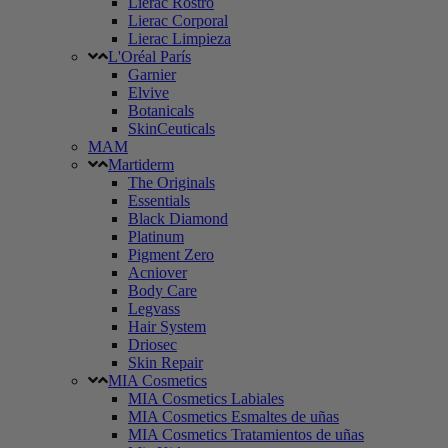
Lierac Rostro
Lierac Corporal
Lierac Limpieza
L'Oréal París
Garnier
Elvive
Botanicals
SkinCeuticals
MAM
Martiderm
The Originals
Essentials
Black Diamond
Platinum
Pigment Zero
Acniover
Body Care
Legvass
Hair System
Driosec
Skin Repair
MIA Cosmetics
MIA Cosmetics Labiales
MIA Cosmetics Esmaltes de uñas
MIA Cosmetics Tratamientos de uñas