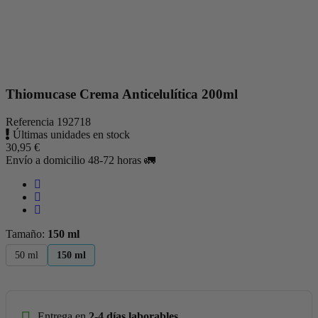
Thiomucase Crema Anticelulítica 200ml
Referencia
192718
Últimas unidades en stock
30,95 €
Envío a domicilio 48-72 horas 🚛
Tamaño:
150 ml
50 ml
150 ml
Entrega en
2-4 días laborables