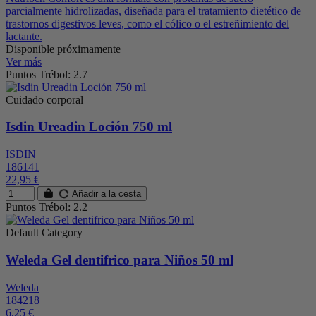
parcialmente hidrolizadas, diseñada para el tratamiento dietético de
trastornos digestivos leves, como el cólico o el estreñimiento del
lactante.
Disponible próximamente
Ver más
Puntos Trébol: 2.7
Cuidado corporal
Isdin Ureadin Loción 750 ml
ISDIN
186141
22,95 €
Añadir a la cesta
Puntos Trébol: 2.2
Default Category
Weleda Gel dentifrico para Niños 50 ml
Weleda
184218
6,25 €