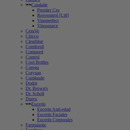
Caudalie
Premier Cru
Resveratrol [Lift]
Vinoperfect
Vinosource
CeraVe
Chicco
Clearblue
Comforsil
Compeed
Control
Cool Bottles
Corega
Corysan
Cumlaude
Dodot
Dr. Brown's
Dr. Scholl
Durex
Eucerin
Eucerin Anti-edad
Eucerin Faciales
Eucerin Corporales
Farmalastic