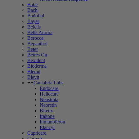
Babe
Bach
Bañoftal
Bayer
Belcils
Bella Aurora
Berocca
Bepanthol
Beter
Betres On
Bexident
Bioderma
Blemil
Blevit
Cantabria Labs
Endocare
Heliocare
Neostrata
Neoretin
Biretix
Iraltone
Inmunoferon
Elancyl
Capricare
Carmex