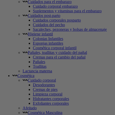
Cuidados para el embarazo
Cuidado corporal embarazo
Suplementos y vitaminas para el embarazo
Cuidados post-parto
Cuidados corporales posparto
Cuidados del pecho
Sacaleches, pezoneras y bolsas de almacenaje
Higiene infantil
Colonias Infantiles
Esponjas infantiles
Cosmética corporal infantil
Pañales, toallitas y cuidado del pañal
Cremas para el cambio del pañal
Pañales
Toallitas
Lactancia materna
Cosmética
Cuidado corporal
Desodorantes
Cremas de pies
Limpieza corporal
Hidratantes corporales
Exfoliantes corporales
Afeitado
Cosmética Masculina