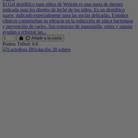
El Gel dentífrico para niños de Weleda es una pasta de dientes
indicada para los dientes de leche de los niños. Es un dentífrico
suave, indicado especialmente para las encías delicadas. Estudios
clínicos comprueban su eficacia en la reducción de placa bacteriana
y prevención de caries .Sus extractos de manzanilla, mirra y ratania
ayudan a reforzar las...
Añadir a la cesta
Puntos Trébol: 0.6