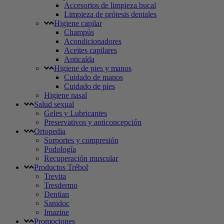
Accesorios de limpieza bucal
Limpieza de prótesis dentales
Higiene capilar
Champús
Acondicionadores
Aceites capilares
Anticaída
Higiene de pies y manos
Cuidado de manos
Cuidado de pies
Higiene nasal
Salud sexual
Geles y Lubricantes
Preservativos y anticoncepción
Ortopedia
Sorportes y compresión
Podología
Recuperación muscular
Productos Trébol
Trevita
Tresdermo
Dentian
Sanidoc
Imazine
Promociones