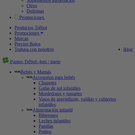
Suplementos alimenticios
Otros
Defensas
Promociones
Productos Trébol
Promociones
Marcas
Precios Bajos
Trabaja con nosotros
Blog
Puntos Trébol: 4pts / únete
Bebés y Mamás
Accesorios para bebés
Chupetes
Gafas de sol infantiles
Mordedores y juguetes
Vasos de aprendizaje, vajillas y cubiertos
infantiles
Alimentación infantil
Biberones
Leches infantiles
Papillas
Potitos