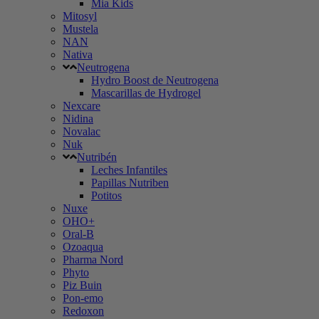
Mia Kids
Mitosyl
Mustela
NAN
Nativa
Neutrogena
Hydro Boost de Neutrogena
Mascarillas de Hydrogel
Nexcare
Nidina
Novalac
Nuk
Nutribén
Leches Infantiles
Papillas Nutriben
Potitos
Nuxe
OHO+
Oral-B
Ozoaqua
Pharma Nord
Phyto
Piz Buin
Pon-emo
Redoxon