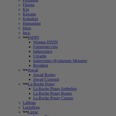
Femibion
Filorga
Kin
Klorane
Kukident
Hansaplast
Hero
Inca
ISDIN
Woman ISDIN
Fotoprotección
Isdinceutics
Ureadin
Isdinceutics Hyaluronic Moisture
Bexident
Jowaé
Jowaé Rostro
Jowaé Corporal
La Roche Posay
La Roche Posay Anthelios
La Roche Posay Rostro
La Roche Posay Cuerpo
LaBeau
Lactoflora
Lierac