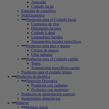
Anticaída
Cuidado facial
Estuches de cosmética
Nutricosmetica
Productos para el Cuidado facial
Contornos de ojos
Hidratantes faciales
Cuidado Labial
Limpiadores faciales
Tratamientos faciales específicos
Productos para pies y manos
Cremas de manos
Uñas dañadas
Productos para el Cuidado capilar
Tintes
Tratamientos específicos capilar
Productos para el cuidado íntimo
Productos de dietética
Nutrición Deportiva
Productos con colágeno
Productos con magnesio
Productos de alimentación especial
Suplementos alimenticios
Higiene
Higiene bucal