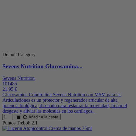
Default Category
Sevens Nutrition Glucosamina...
Sevens Nutrition
101485
21,95 €
Glucosamina Condroitina Sevens Nutrition con MSM para las
Articulaciones es un protector y regenerador articular de alta
potencia biológica, diseñado para restaurar la movilidad, frenar el
desgaste y aliviar las molestias en los cartílagos.
Añadir a la cesta
Puntos Trébol: 2.1