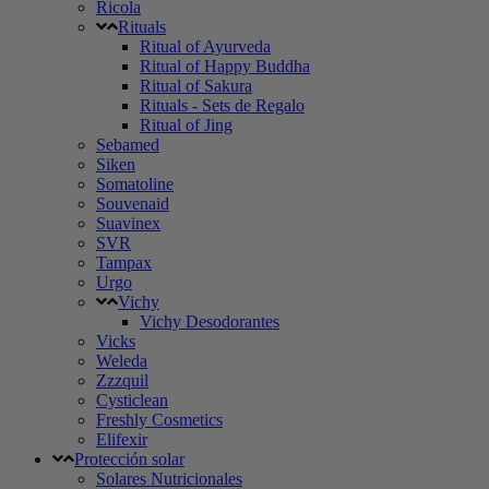
Ricola
Rituals
Ritual of Ayurveda
Ritual of Happy Buddha
Ritual of Sakura
Rituals - Sets de Regalo
Ritual of Jing
Sebamed
Siken
Somatoline
Souvenaid
Suavinex
SVR
Tampax
Urgo
Vichy
Vichy Desodorantes
Vicks
Weleda
Zzzquil
Cysticlean
Freshly Cosmetics
Elifexir
Protección solar
Solares Nutricionales