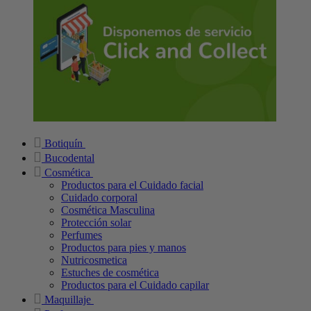
Botiquín
Bucodental
Cosmética
Productos para el Cuidado facial
Cuidado corporal
Cosmética Masculina
Protección solar
Perfumes
Productos para pies y manos
Nutricosmetica
Estuches de cosmética
Productos para el Cuidado capilar
Maquillaje