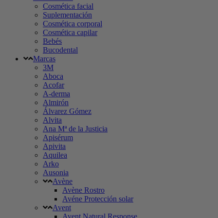
Cosmética facial
Suplementación
Cosmética corporal
Cosmética capilar
Bebés
Bucodental
Marcas
3M
Aboca
Acofar
A-derma
Almirón
Álvarez Gómez
Alvita
Ana Mª de la Justicia
Apisérum
Apivita
Aquilea
Arko
Ausonia
Avène
Avène Rostro
Avéne Protección solar
Avent
Avent Natural Response