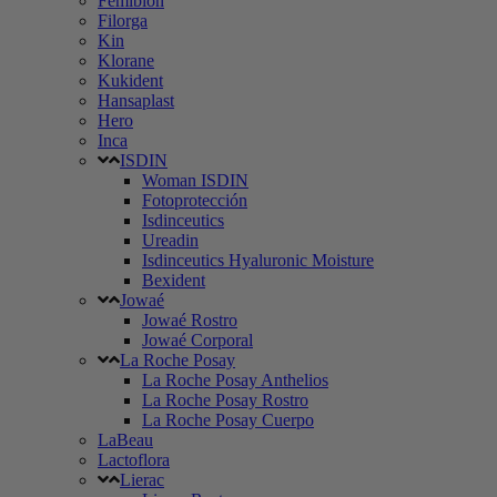
Femibion
Filorga
Kin
Klorane
Kukident
Hansaplast
Hero
Inca
ISDIN
Woman ISDIN
Fotoprotección
Isdinceutics
Ureadin
Isdinceutics Hyaluronic Moisture
Bexident
Jowaé
Jowaé Rostro
Jowaé Corporal
La Roche Posay
La Roche Posay Anthelios
La Roche Posay Rostro
La Roche Posay Cuerpo
LaBeau
Lactoflora
Lierac