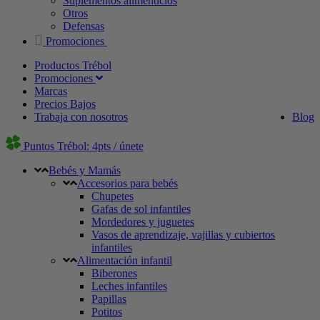
Suplementos alimenticios
Otros
Defensas
Promociones
Productos Trébol
Promociones
Marcas
Precios Bajos
Trabaja con nosotros
Blog
Puntos Trébol: 4pts / únete
Bebés y Mamás
Accesorios para bebés
Chupetes
Gafas de sol infantiles
Mordedores y juguetes
Vasos de aprendizaje, vajillas y cubiertos
infantiles
Alimentación infantil
Biberones
Leches infantiles
Papillas
Potitos