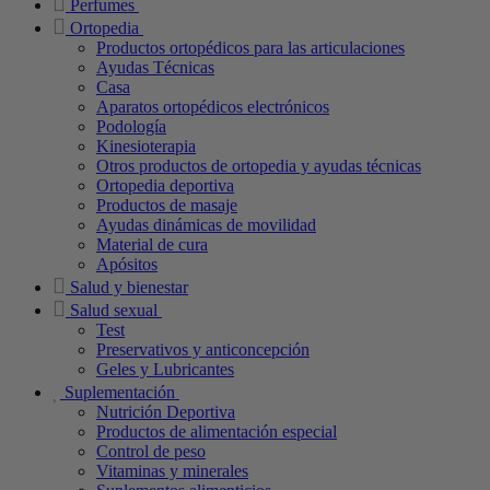
Perfumes
Ortopedia
Productos ortopédicos para las articulaciones
Ayudas Técnicas
Casa
Aparatos ortopédicos electrónicos
Podología
Kinesioterapia
Otros productos de ortopedia y ayudas técnicas
Ortopedia deportiva
Productos de masaje
Ayudas dinámicas de movilidad
Material de cura
Apósitos
Salud y bienestar
Salud sexual
Test
Preservativos y anticoncepción
Geles y Lubricantes
Suplementación
Nutrición Deportiva
Productos de alimentación especial
Control de peso
Vitaminas y minerales