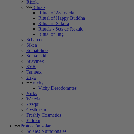
Ricola
Rituals
Ritual of Ayurveda
Ritual of Happy Buddha
Ritual of Sakura
Rituals - Sets de Regalo
Ritual of Jing
Sebamed
Siken
Somatoline
Souvenaid
Suavinex
SVR
Tampax
Urgo
Vichy
Vichy Desodorantes
Vicks
Weleda
Zzzquil
Cysticlean
Freshly Cosmetics
Elifexir
Protección solar
Solares Nutricionales