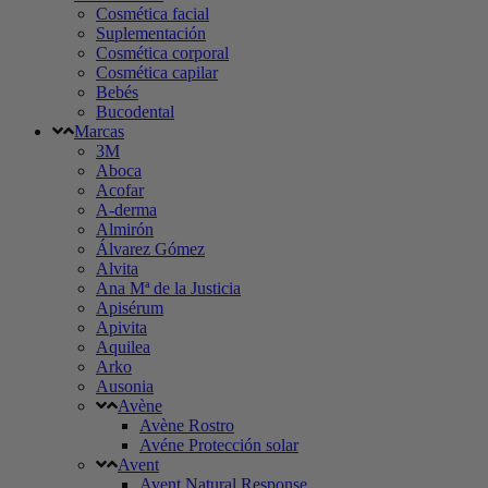
Cosmética facial
Suplementación
Cosmética corporal
Cosmética capilar
Bebés
Bucodental
Marcas
3M
Aboca
Acofar
A-derma
Almirón
Álvarez Gómez
Alvita
Ana Mª de la Justicia
Apisérum
Apivita
Aquilea
Arko
Ausonia
Avène
Avène Rostro
Avéne Protección solar
Avent
Avent Natural Response