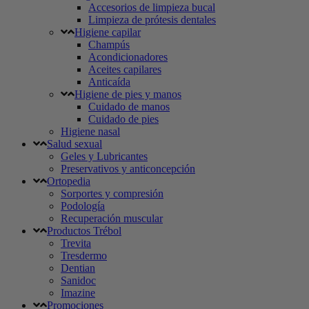
Accesorios de limpieza bucal
Limpieza de prótesis dentales
Higiene capilar
Champús
Acondicionadores
Aceites capilares
Anticaída
Higiene de pies y manos
Cuidado de manos
Cuidado de pies
Higiene nasal
Salud sexual
Geles y Lubricantes
Preservativos y anticoncepción
Ortopedia
Sorportes y compresión
Podología
Recuperación muscular
Productos Trébol
Trevita
Tresdermo
Dentian
Sanidoc
Imazine
Promociones