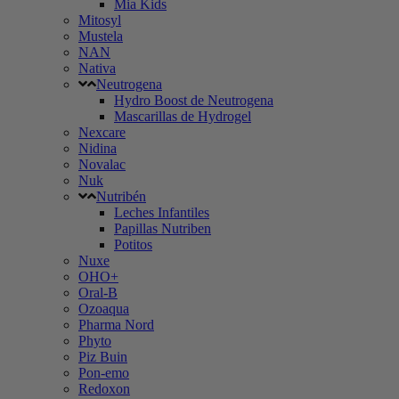
Mia Kids
Mitosyl
Mustela
NAN
Nativa
Neutrogena
Hydro Boost de Neutrogena
Mascarillas de Hydrogel
Nexcare
Nidina
Novalac
Nuk
Nutribén
Leches Infantiles
Papillas Nutriben
Potitos
Nuxe
OHO+
Oral-B
Ozoaqua
Pharma Nord
Phyto
Piz Buin
Pon-emo
Redoxon