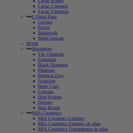
Lierac Rostro
Lierac Corporal
Lierac Limpieza
L'Oréal París
Garnier
Elvive
Botanicals
SkinCeuticals
MAM
Martiderm
The Originals
Essentials
Black Diamond
Platinum
Pigment Zero
Acniover
Body Care
Legvass
Hair System
Driosec
Skin Repair
MIA Cosmetics
MIA Cosmetics Labiales
MIA Cosmetics Esmaltes de uñas
MIA Cosmetics Tratamientos de uñas