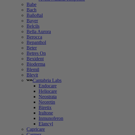
Babe
Bach
Bañoftal
Bayer
Belcils
Bella Aurora
Berocca
Bepanthol
Beter
Betres On
Bexident
Bioderma
Blemil
Blevit
Cantabria Labs
Endocare
Heliocare
Neostrata
Neoretin
Biretix
Iraltone
Inmunoferon
Elancyl
Capricare
Carmex