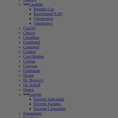
Caudalie
Premier Cru
Resveratrol [Lift]
Vinoperfect
Vinosource
CeraVe
Chicco
Clearblue
Comforsil
Compeed
Control
Cool Bottles
Corega
Corysan
Cumlaude
Dodot
Dr. Brown's
Dr. Scholl
Durex
Eucerin
Eucerin Anti-edad
Eucerin Faciales
Eucerin Corporales
Farmalastic