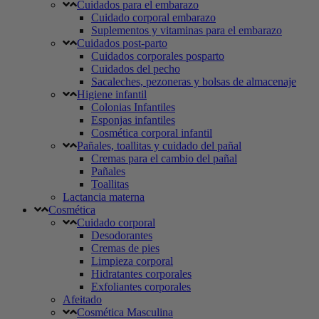
Cuidados para el embarazo
Cuidado corporal embarazo
Suplementos y vitaminas para el embarazo
Cuidados post-parto
Cuidados corporales posparto
Cuidados del pecho
Sacaleches, pezoneras y bolsas de almacenaje
Higiene infantil
Colonias Infantiles
Esponjas infantiles
Cosmética corporal infantil
Pañales, toallitas y cuidado del pañal
Cremas para el cambio del pañal
Pañales
Toallitas
Lactancia materna
Cosmética
Cuidado corporal
Desodorantes
Cremas de pies
Limpieza corporal
Hidratantes corporales
Exfoliantes corporales
Afeitado
Cosmética Masculina