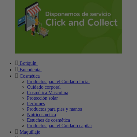
Botiquín
Bucodental
Cosmética
Productos para el Cuidado facial
Cuidado corporal
Cosmética Masculina
Protección solar
Perfumes
Productos para pies y manos
Nutricosmetica
Estuches de cosmética
Productos para el Cuidado capilar
Maquillaje