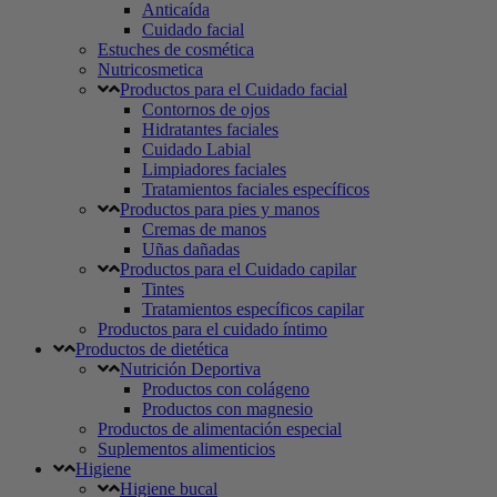
Anticaída
Cuidado facial
Estuches de cosmética
Nutricosmetica
Productos para el Cuidado facial
Contornos de ojos
Hidratantes faciales
Cuidado Labial
Limpiadores faciales
Tratamientos faciales específicos
Productos para pies y manos
Cremas de manos
Uñas dañadas
Productos para el Cuidado capilar
Tintes
Tratamientos específicos capilar
Productos para el cuidado íntimo
Productos de dietética
Nutrición Deportiva
Productos con colágeno
Productos con magnesio
Productos de alimentación especial
Suplementos alimenticios
Higiene
Higiene bucal