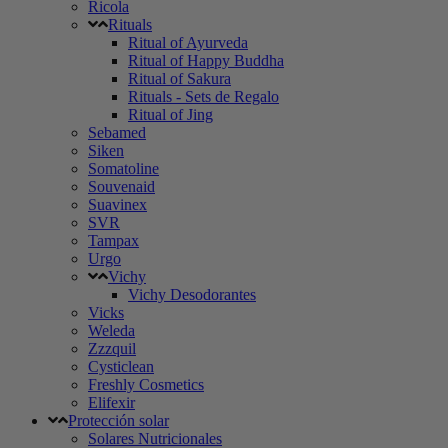
Ricola
Rituals
Ritual of Ayurveda
Ritual of Happy Buddha
Ritual of Sakura
Rituals - Sets de Regalo
Ritual of Jing
Sebamed
Siken
Somatoline
Souvenaid
Suavinex
SVR
Tampax
Urgo
Vichy
Vichy Desodorantes
Vicks
Weleda
Zzzquil
Cysticlean
Freshly Cosmetics
Elifexir
Protección solar
Solares Nutricionales