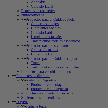
Anticaída
Cuidado facial
Estuches de cosmética
Nutricosmetica
Productos para el Cuidado facial
Contornos de ojos
Hidratantes faciales
Cuidado Labial
Limpiadores faciales
Tratamientos faciales específicos
Productos para pies y manos
Cremas de manos
Uñas dañadas
Productos para el Cuidado capilar
Tintes
Tratamientos específicos capilar
Productos para el cuidado íntimo
Productos de dietética
Nutrición Deportiva
Productos con colágeno
Productos con magnesio
Productos de alimentación especial
Suplementos alimenticios
Higiene
Higiene bucal