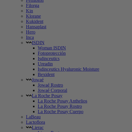
Femibion
Filorga
Kin
Klorane
Kukident
Hansaplast
Hero
Inca
ISDIN
Woman ISDIN
Fotoprotección
Isdinceutics
Ureadin
Isdinceutics Hyaluronic Moisture
Bexident
Jowaé
Jowaé Rostro
Jowaé Corporal
La Roche Posay
La Roche Posay Anthelios
La Roche Posay Rostro
La Roche Posay Cuerpo
LaBeau
Lactoflora
Lierac