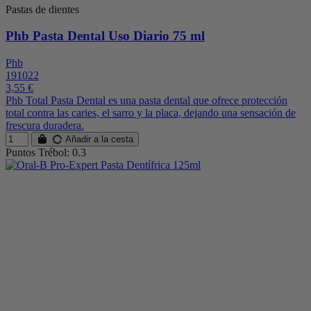
Pastas de dientes
Phb Pasta Dental Uso Diario 75 ml
Phb
191022
3,55 €
Phb Total Pasta Dental es una pasta dental que ofrece protección
total contra las caries, el sarro y la placa, dejando una sensación de
frescura duradera.
Añadir a la cesta
Puntos Trébol: 0.3