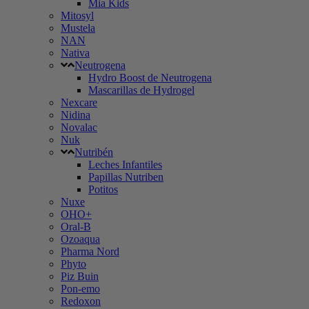
Mia Kids
Mitosyl
Mustela
NAN
Nativa
Neutrogena
Hydro Boost de Neutrogena
Mascarillas de Hydrogel
Nexcare
Nidina
Novalac
Nuk
Nutribén
Leches Infantiles
Papillas Nutriben
Potitos
Nuxe
OHO+
Oral-B
Ozoaqua
Pharma Nord
Phyto
Piz Buin
Pon-emo
Redoxon