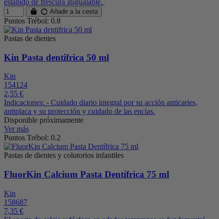
estallido de frescura inigualable.
Añadir a la cesta
Puntos Trébol: 0.8
Pastas de dientes
Kin Pasta dentifrica 50 ml
Kin
154124
2,55 €
Indicaciones: - Cuidado diario integral por su acción anticaries,
antiplaca y su protección y cuidado de las encías.
Disponible próximamente
Ver más
Puntos Trébol: 0.2
Pastas de dientes y colutorios infantiles
FluorKin Calcium Pasta Dentífrica 75 ml
Kin
158687
7,35 €