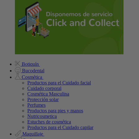
Botiquín
Bucodental
Cosmética
Productos para el Cuidado facial
Cuidado corporal
Cosmética Masculina
Protección solar
Perfumes
Productos para pies y manos
Nutricosmetica
Estuches de cosmética
Productos para el Cuidado capilar
Maquillaje