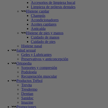
Accesorios de limpieza bucal
Limpieza de prótesis dentales
Higiene capilar
Champús
Acondicionadores
Aceites capilares
Anticaída
Higiene de pies y manos
Cuidado de manos
Cuidado de pies
Higiene nasal
Salud sexual
Geles y Lubricantes
Preservativos y anticoncepción
Ortopedia
Sorportes y compresión
Podología
Recuperación muscular
Productos Trébol
Trevita
Tresdermo
Dentian
Sanidoc
Imazine
Promociones