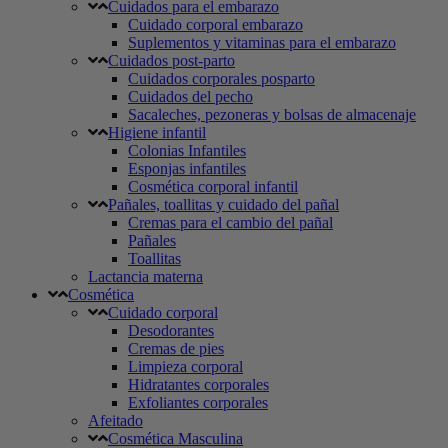
Cuidados para el embarazo
Cuidado corporal embarazo
Suplementos y vitaminas para el embarazo
Cuidados post-parto
Cuidados corporales posparto
Cuidados del pecho
Sacaleches, pezoneras y bolsas de almacenaje
Higiene infantil
Colonias Infantiles
Esponjas infantiles
Cosmética corporal infantil
Pañales, toallitas y cuidado del pañal
Cremas para el cambio del pañal
Pañales
Toallitas
Lactancia materna
Cosmética
Cuidado corporal
Desodorantes
Cremas de pies
Limpieza corporal
Hidratantes corporales
Exfoliantes corporales
Afeitado
Cosmética Masculina