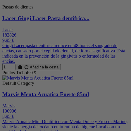
Pastas de dientes
Lacer Gingi Lacer Pasta dentífrica...
Lacer
182826
9,95 €
Gingi Lacer pasta dentífrica reduce en 48 horas el sangrado de
encías, causado por el cepillado dental, de forma significativa. Está
indicada en la prevención de la gingivitis o enfermedad de las
encías.
Añadir a la cesta
Puntos Trébol: 0.9
Default Category
Marvis Menta Acuatica Fuerte 85ml
Marvis
100906
8,95 €
Marvis Aquatic Mint Dentífrico con Menta Dulce y Frescor Marino,
siente la energía del océano en tu rutina de higiene bucal con un