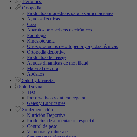
Perfumes
Ortopedia
Productos ortopédicos para las articulaciones
Ayudas Técnicas
Casa
Aparatos ortopédicos electrónicos
Podología
Kinesioterapia
Otros productos de ortopedia y ayudas técnicas
Ortopedia deportiva
Productos de masaje
Ayudas dinámicas de movilidad
Material de cura
Apósitos
Salud y bienestar
Salud sexual
Test
Preservativos y anticoncepción
Geles y Lubricantes
Suplementación
Nutrición Deportiva
Productos de alimentación especial
Control de peso
Vitaminas y minerales