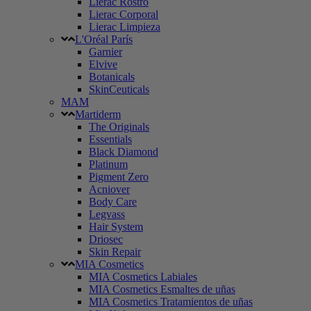
Lierac Rostro
Lierac Corporal
Lierac Limpieza
L'Oréal París
Garnier
Elvive
Botanicals
SkinCeuticals
MAM
Martiderm
The Originals
Essentials
Black Diamond
Platinum
Pigment Zero
Acniover
Body Care
Legvass
Hair System
Driosec
Skin Repair
MIA Cosmetics
MIA Cosmetics Labiales
MIA Cosmetics Esmaltes de uñas
MIA Cosmetics Tratamientos de uñas