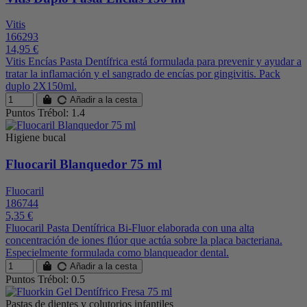
Vitis
166293
14,95 €
Vitis Encías Pasta Dentífrica está formulada para prevenir y ayudar a
tratar la inflamación y el sangrado de encías por gingivitis. Pack
duplo 2X150ml.
Añadir a la cesta
Puntos Trébol: 1.4
Higiene bucal
Fluocaril Blanquedor 75 ml
Fluocaril
186744
5,35 €
Fluocaril Pasta Dentífrica Bi-Fluor elaborada con una alta
concentración de iones flúor que actúa sobre la placa bacteriana.
Especielmente formulada como blanqueador dental.
Añadir a la cesta
Puntos Trébol: 0.5
Pastas de dientes y colutorios infantiles