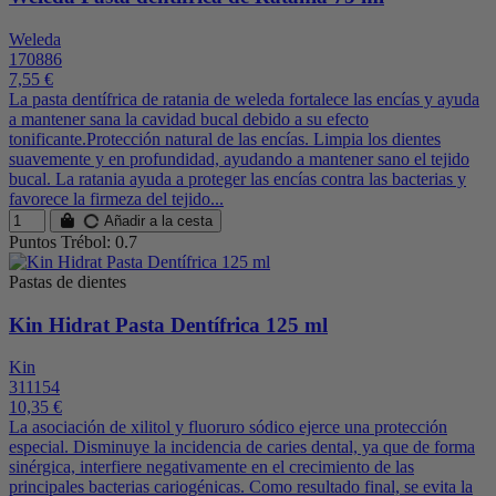
Weleda
170886
7,55 €
La pasta dentífrica de ratania de weleda fortalece las encías y ayuda
a mantener sana la cavidad bucal debido a su efecto
tonificante.Protección natural de las encías. Limpia los dientes
suavemente y en profundidad, ayudando a mantener sano el tejido
bucal. La ratania ayuda a proteger las encías contra las bacterias y
favorece la firmeza del tejido...
Añadir a la cesta
Puntos Trébol: 0.7
Pastas de dientes
Kin Hidrat Pasta Dentífrica 125 ml
Kin
311154
10,35 €
La asociación de xilitol y fluoruro sódico ejerce una protección
especial. Disminuye la incidencia de caries dental, ya que de forma
sinérgica, interfiere negativamente en el crecimiento de las
principales bacterias cariogénicas. Como resultado final, se evita la