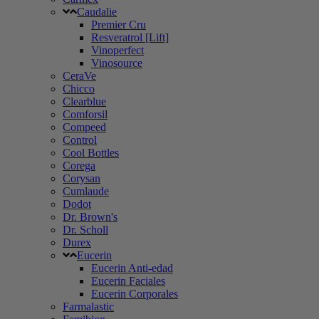
Caudalie
Premier Cru
Resveratrol [Lift]
Vinoperfect
Vinosource
CeraVe
Chicco
Clearblue
Comforsil
Compeed
Control
Cool Bottles
Corega
Corysan
Cumlaude
Dodot
Dr. Brown's
Dr. Scholl
Durex
Eucerin
Eucerin Anti-edad
Eucerin Faciales
Eucerin Corporales
Farmalastic