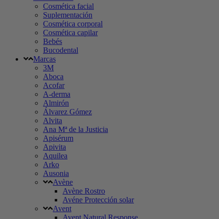
Cosmética facial
Suplementación
Cosmética corporal
Cosmética capilar
Bebés
Bucodental
Marcas
3M
Aboca
Acofar
A-derma
Almirón
Álvarez Gómez
Alvita
Ana Mª de la Justicia
Apisérum
Apivita
Aquilea
Arko
Ausonia
Avène
Avène Rostro
Avéne Protección solar
Avent
Avent Natural Response