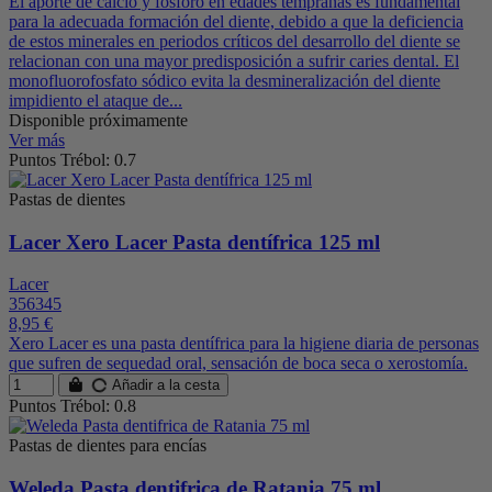
El aporte de calcio y fósforo en edades tempranas es fundamental
para la adecuada formación del diente, debido a que la deficiencia
de estos minerales en periodos críticos del desarrollo del diente se
relacionan con una mayor predisposición a sufrir caries dental. El
monofluorofosfato sódico evita la desmineralización del diente
impidiento el ataque de...
Disponible próximamente
Ver más
Puntos Trébol: 0.7
Pastas de dientes
Lacer Xero Lacer Pasta dentífrica 125 ml
Lacer
356345
8,95 €
Xero Lacer es una pasta dentífrica para la higiene diaria de personas
que sufren de sequedad oral, sensación de boca seca o xerostomía.
Añadir a la cesta
Puntos Trébol: 0.8
Pastas de dientes para encías
Weleda Pasta dentifrica de Ratania 75 ml