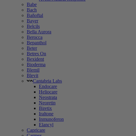
Babe
Bach
Bañoftal
Bayer
Belcils
Bella Aurora
Berocca
Bepanthol
Beter
Betres On
Bexident
Bioderma
Blemil
Blevit
Cantabria Labs
Endocare
Heliocare
Neostrata
Neoretin
Biretix
Iraltone
Inmunoferon
Elancyl
Capricare
Carmex