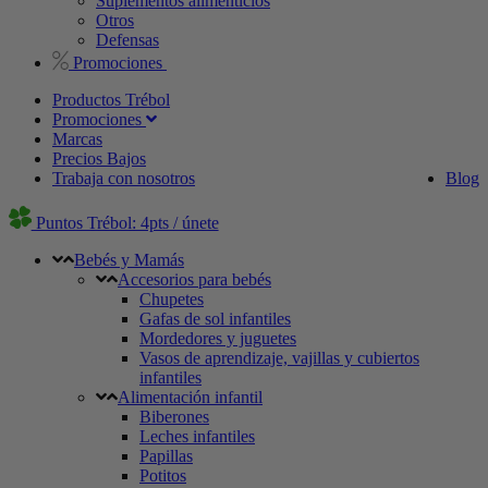
Suplementos alimenticios
Otros
Defensas
Promociones
Productos Trébol
Promociones
Marcas
Precios Bajos
Trabaja con nosotros
Blog
Puntos Trébol: 4pts / únete
Bebés y Mamás
Accesorios para bebés
Chupetes
Gafas de sol infantiles
Mordedores y juguetes
Vasos de aprendizaje, vajillas y cubiertos
infantiles
Alimentación infantil
Biberones
Leches infantiles
Papillas
Potitos