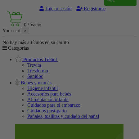
Iniciar sesión
Registrarse
0
/
Vacío
Your cart
×
No hay más artículos en su carrito
Categorías
Productos Trébol
Trevita
Tresdermo
Sanidoc
Bebés y mamás
Higiene infantil
Accesorios para bebés
Alimentación infantil
Cuidados para el embarazo
Cuidados post-parto
Pañales, toallitas y cuidado del pañal