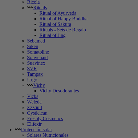
Ricola
Rituals
Ritual of Ayurveda
Ritual of Happy Buddha
Ritual of Sakura
Rituals - Sets de Regalo
Ritual of Jing
Sebamed
Siken
Somatoline
Souvenaid
Suavinex
SVR
Tampax
Urgo
Vichy
Vichy Desodorantes
Vicks
Weleda
Zzzquil
Cysticlean
Freshly Cosmetics
Elifexir
Protección solar
Solares Nutricionales