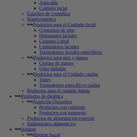
Anticaída
Cuidado facial
Estuches de cosmética
Nutricosmetica
Productos para el Cuidado facial
Contornos de ojos
Hidratantes faciales
Cuidado Labial
Limpiadores faciales
Tratamientos faciales específicos
Productos para pies y manos
Cremas de manos
Uñas dañadas
Productos para el Cuidado capilar
Tintes
Tratamientos específicos capilar
Productos para el cuidado íntimo
Productos de dietética
Nutrición Deportiva
Productos con colágeno
Productos con magnesio
Productos de alimentación especial
Suplementos alimenticios
Higiene
Higiene bucal