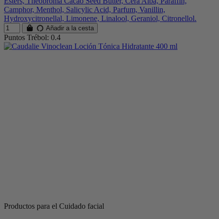
Esters, Theobroma Cacao Seed Butter, Cera Alba, Paraffin,
Camphor, Menthol, Salicylic Acid, Parfum, Vanillin,
Hydroxycitronellal, Limonene, Linalool, Geraniol, Citronellol.
Añadir a la cesta
Puntos Trébol: 0.4
Productos para el Cuidado facial