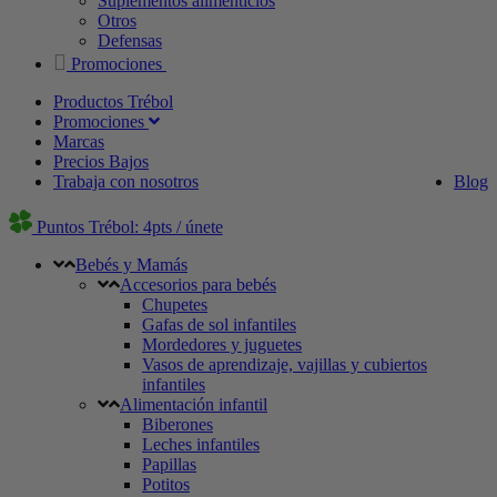
Suplementos alimenticios
Otros
Defensas
Promociones
Productos Trébol
Promociones
Marcas
Precios Bajos
Trabaja con nosotros
Blog
Puntos Trébol: 4pts / únete
Bebés y Mamás
Accesorios para bebés
Chupetes
Gafas de sol infantiles
Mordedores y juguetes
Vasos de aprendizaje, vajillas y cubiertos
infantiles
Alimentación infantil
Biberones
Leches infantiles
Papillas
Potitos