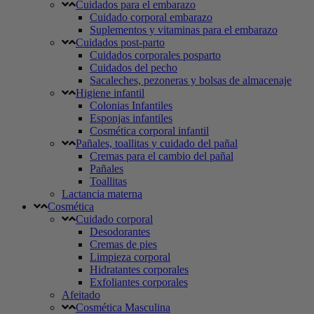
Cuidados para el embarazo
Cuidado corporal embarazo
Suplementos y vitaminas para el embarazo
Cuidados post-parto
Cuidados corporales posparto
Cuidados del pecho
Sacaleches, pezoneras y bolsas de almacenaje
Higiene infantil
Colonias Infantiles
Esponjas infantiles
Cosmética corporal infantil
Pañales, toallitas y cuidado del pañal
Cremas para el cambio del pañal
Pañales
Toallitas
Lactancia materna
Cosmética
Cuidado corporal
Desodorantes
Cremas de pies
Limpieza corporal
Hidratantes corporales
Exfoliantes corporales
Afeitado
Cosmética Masculina