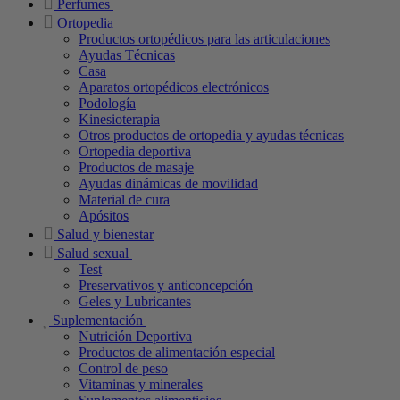
Perfumes
Ortopedia
Productos ortopédicos para las articulaciones
Ayudas Técnicas
Casa
Aparatos ortopédicos electrónicos
Podología
Kinesioterapia
Otros productos de ortopedia y ayudas técnicas
Ortopedia deportiva
Productos de masaje
Ayudas dinámicas de movilidad
Material de cura
Apósitos
Salud y bienestar
Salud sexual
Test
Preservativos y anticoncepción
Geles y Lubricantes
Suplementación
Nutrición Deportiva
Productos de alimentación especial
Control de peso
Vitaminas y minerales