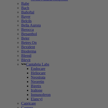
Babe
Bach
Bañoftal
Bayer
Belcils
Bella Aurora
Berocca
Bepanthol
Beter
Betres On
Bexident
Bioderma
Blemil
Blevit
Cantabria Labs
Endocare
Heliocare
Neostrata
Neoretin
Biretix
Iraltone
Inmunoferon
Elancyl
Capricare
Carmex