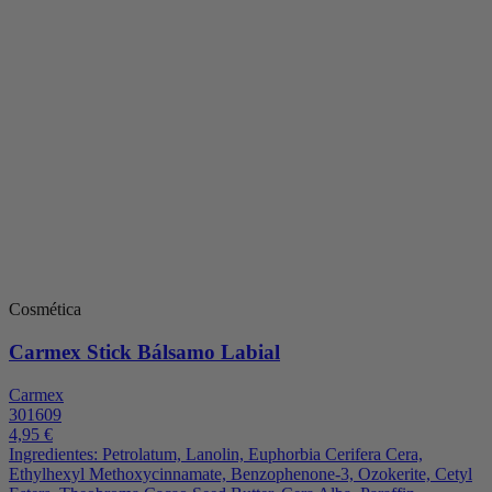
Cosmética
Carmex Stick Bálsamo Labial
Carmex
301609
4,95 €
Ingredientes: Petrolatum, Lanolin, Euphorbia Cerifera Cera,
Ethylhexyl Methoxycinnamate, Benzophenone-3, Ozokerite, Cetyl