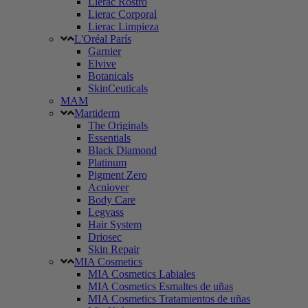
Lierac Rostro
Lierac Corporal
Lierac Limpieza
L'Oréal París
Garnier
Elvive
Botanicals
SkinCeuticals
MAM
Martiderm
The Originals
Essentials
Black Diamond
Platinum
Pigment Zero
Acniover
Body Care
Legvass
Hair System
Driosec
Skin Repair
MIA Cosmetics
MIA Cosmetics Labiales
MIA Cosmetics Esmaltes de uñas
MIA Cosmetics Tratamientos de uñas