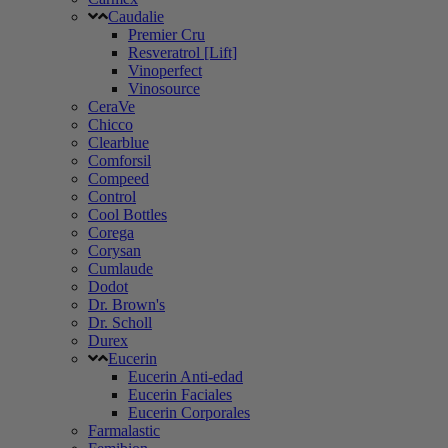
Caudalie
Premier Cru
Resveratrol [Lift]
Vinoperfect
Vinosource
CeraVe
Chicco
Clearblue
Comforsil
Compeed
Control
Cool Bottles
Corega
Corysan
Cumlaude
Dodot
Dr. Brown's
Dr. Scholl
Durex
Eucerin
Eucerin Anti-edad
Eucerin Faciales
Eucerin Corporales
Farmalastic