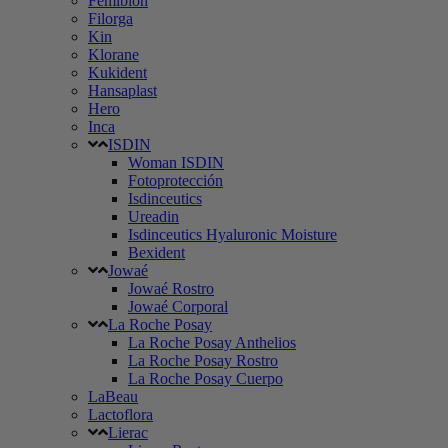
Femibion
Filorga
Kin
Klorane
Kukident
Hansaplast
Hero
Inca
ISDIN
Woman ISDIN
Fotoprotección
Isdinceutics
Ureadin
Isdinceutics Hyaluronic Moisture
Bexident
Jowaé
Jowaé Rostro
Jowaé Corporal
La Roche Posay
La Roche Posay Anthelios
La Roche Posay Rostro
La Roche Posay Cuerpo
LaBeau
Lactoflora
Lierac