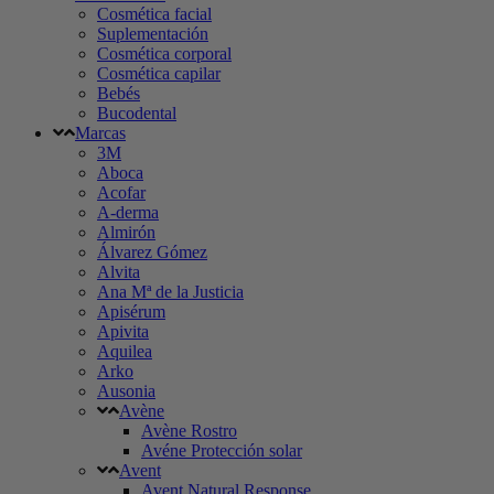
Cosmética facial
Suplementación
Cosmética corporal
Cosmética capilar
Bebés
Bucodental
Marcas
3M
Aboca
Acofar
A-derma
Almirón
Álvarez Gómez
Alvita
Ana Mª de la Justicia
Apisérum
Apivita
Aquilea
Arko
Ausonia
Avène
Avène Rostro
Avéne Protección solar
Avent
Avent Natural Response