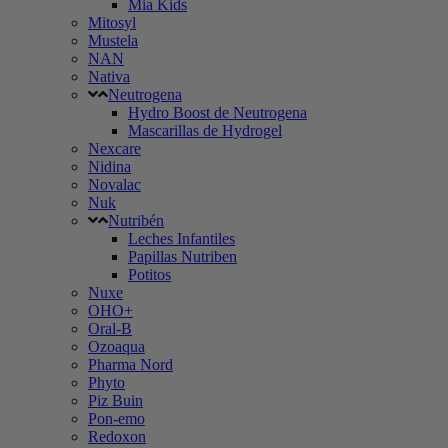
Mia Kids
Mitosyl
Mustela
NAN
Nativa
Neutrogena
Hydro Boost de Neutrogena
Mascarillas de Hydrogel
Nexcare
Nidina
Novalac
Nuk
Nutribén
Leches Infantiles
Papillas Nutriben
Potitos
Nuxe
OHO+
Oral-B
Ozoaqua
Pharma Nord
Phyto
Piz Buin
Pon-emo
Redoxon