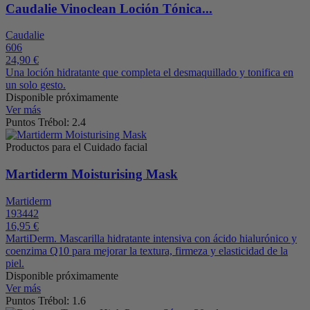
Caudalie Vinoclean Loción Tónica...
Caudalie
606
24,90 €
Una loción hidratante que completa el desmaquillado y tonifica en
un solo gesto.
Disponible próximamente
Ver más
Puntos Trébol: 2.4
Productos para el Cuidado facial
Martiderm Moisturising Mask
Martiderm
193442
16,95 €
MartiDerm. Mascarilla hidratante intensiva con ácido hialurónico y
coenzima Q10 para mejorar la textura, firmeza y elasticidad de la
piel.
Disponible próximamente
Ver más
Puntos Trébol: 1.6