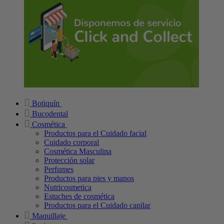
Botiquín
Bucodental
Cosmética
Productos para el Cuidado facial
Cuidado corporal
Cosmética Masculina
Protección solar
Perfumes
Productos para pies y manos
Nutricosmetica
Estuches de cosmética
Productos para el Cuidado capilar
Maquillaje