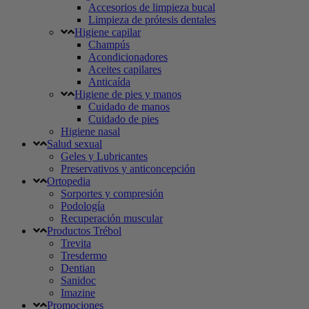
Accesorios de limpieza bucal
Limpieza de prótesis dentales
Higiene capilar
Champús
Acondicionadores
Aceites capilares
Anticaída
Higiene de pies y manos
Cuidado de manos
Cuidado de pies
Higiene nasal
Salud sexual
Geles y Lubricantes
Preservativos y anticoncepción
Ortopedia
Sorportes y compresión
Podología
Recuperación muscular
Productos Trébol
Trevita
Tresdermo
Dentian
Sanidoc
Imazine
Promociones