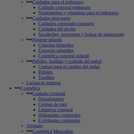
Cuidados para el embarazo
Cuidado corporal embarazo
Suplementos y vitaminas para el embarazo
Cuidados post-parto
Cuidados corporales posparto
Cuidados del pecho
Sacaleches, pezoneras y bolsas de almacenaje
Higiene infantil
Colonias Infantiles
Esponjas infantiles
Cosmética corporal infantil
Pañales, toallitas y cuidado del pañal
Cremas para el cambio del pañal
Pañales
Toallitas
Lactancia materna
Cosmética
Cuidado corporal
Desodorantes
Cremas de pies
Limpieza corporal
Hidratantes corporales
Exfoliantes corporales
Afeitado
Cosmética Masculina