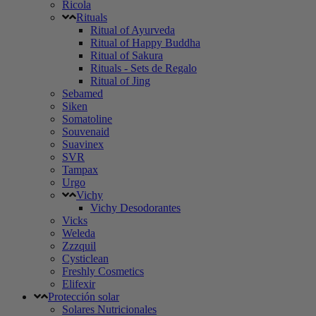
Ricola
Rituals
Ritual of Ayurveda
Ritual of Happy Buddha
Ritual of Sakura
Rituals - Sets de Regalo
Ritual of Jing
Sebamed
Siken
Somatoline
Souvenaid
Suavinex
SVR
Tampax
Urgo
Vichy
Vichy Desodorantes
Vicks
Weleda
Zzzquil
Cysticlean
Freshly Cosmetics
Elifexir
Protección solar
Solares Nutricionales