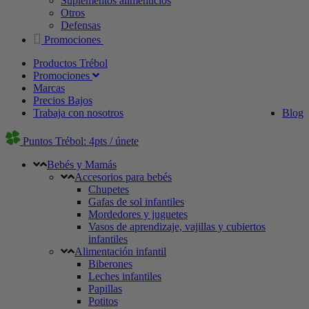
Suplementos alimenticios
Otros
Defensas
Promociones
Productos Trébol
Promociones
Marcas
Precios Bajos
Trabaja con nosotros
Blog
Puntos Trébol: 4pts / únete
Bebés y Mamás
Accesorios para bebés
Chupetes
Gafas de sol infantiles
Mordedores y juguetes
Vasos de aprendizaje, vajillas y cubiertos
infantiles
Alimentación infantil
Biberones
Leches infantiles
Papillas
Potitos