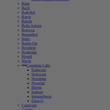
Babe
Bach
Bañoftal
Bayer
Belcils
Bella Aurora
Berocca
Bepanthol
Beter
Betres On
Bexident
Bioderma
Blemil
Blevit
Cantabria Labs
Endocare
Heliocare
Neostrata
Neoretin
Biretix
Iraltone
Inmunoferon
Elancyl
Capricare
Carmex