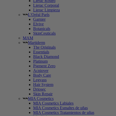
Lierac Rostro
Lierac Corporal
Lierac Limpieza
L'Oréal París
Garnier
Elvive
Botanicals
SkinCeuticals
MAM
Martiderm
The Originals
Essentials
Black Diamond
Platinum
Pigment Zero
Acniover
Body Care
Legvass
Hair System
Driosec
Skin Repair
MIA Cosmetics
MIA Cosmetics Labiales
MIA Cosmetics Esmaltes de uñas
MIA Cosmetics Tratamientos de uñas