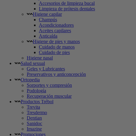
Accesorios de limpieza bucal
Limpieza de prótesis dentales
Higiene capilar
Champús
Acondicionadores
Aceites capilares
Anticaída
Higiene de pies y manos
Cuidado de manos
Cuidado de pies
Higiene nasal
Salud sexual
Geles y Lubricantes
Preservativos y anticoncepción
Ortopedia
Sorportes y compresión
Podología
Recuperación muscular
Productos Trébol
Trevita
Tresdermo
Dentian
Sanidoc
Imazine
Promociones