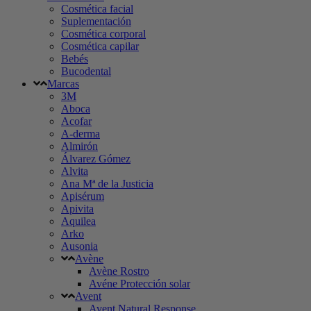
Cosmética facial
Suplementación
Cosmética corporal
Cosmética capilar
Bebés
Bucodental
Marcas
3M
Aboca
Acofar
A-derma
Almirón
Álvarez Gómez
Alvita
Ana Mª de la Justicia
Apisérum
Apivita
Aquilea
Arko
Ausonia
Avène
Avène Rostro
Avéne Protección solar
Avent
Avent Natural Response