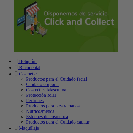
Botiquín
Bucodental
Cosmética
Productos para el Cuidado facial
Cuidado corporal
Cosmética Masculina
Protección solar
Perfumes
Productos para pies y manos
Nutricosmetica
Estuches de cosmética
Productos para el Cuidado capilar
Maquillaje