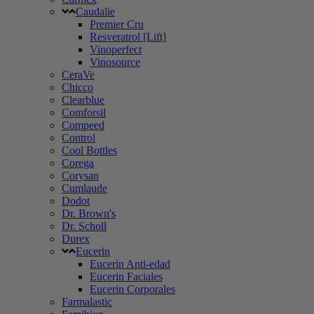
Caudalie
Premier Cru
Resveratrol [Lift]
Vinoperfect
Vinosource
CeraVe
Chicco
Clearblue
Comforsil
Compeed
Control
Cool Bottles
Corega
Corysan
Cumlaude
Dodot
Dr. Brown's
Dr. Scholl
Durex
Eucerin
Eucerin Anti-edad
Eucerin Faciales
Eucerin Corporales
Farmalastic