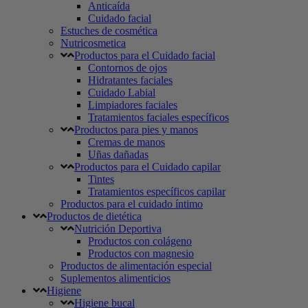
Anticaída
Cuidado facial
Estuches de cosmética
Nutricosmetica
Productos para el Cuidado facial
Contornos de ojos
Hidratantes faciales
Cuidado Labial
Limpiadores faciales
Tratamientos faciales específicos
Productos para pies y manos
Cremas de manos
Uñas dañadas
Productos para el Cuidado capilar
Tintes
Tratamientos específicos capilar
Productos para el cuidado íntimo
Productos de dietética
Nutrición Deportiva
Productos con colágeno
Productos con magnesio
Productos de alimentación especial
Suplementos alimenticios
Higiene
Higiene bucal