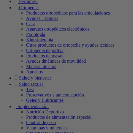
Perfumes
Ortopedia
Productos ortopédicos para las articulaciones
Ayudas Técnicas
Casa
Aparatos ortopédicos electrónicos
Podología
Kinesioterapia
Otros productos de ortopedia y ayudas técnicas
Ortopedia deportiva
Productos de masaje
Ayudas dinámicas de movilidad
Material de cura
Apósitos
Salud y bienestar
Salud sexual
Test
Preservativos y anticoncepción
Geles y Lubricantes
Suplementación
Nutrición Deportiva
Productos de alimentación especial
Control de peso
Vitaminas y minerales