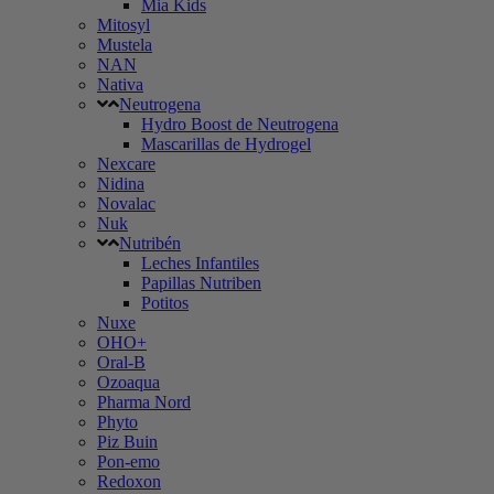
Mia Kids
Mitosyl
Mustela
NAN
Nativa
Neutrogena
Hydro Boost de Neutrogena
Mascarillas de Hydrogel
Nexcare
Nidina
Novalac
Nuk
Nutribén
Leches Infantiles
Papillas Nutriben
Potitos
Nuxe
OHO+
Oral-B
Ozoaqua
Pharma Nord
Phyto
Piz Buin
Pon-emo
Redoxon