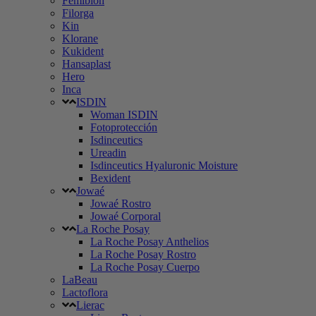
Femibion
Filorga
Kin
Klorane
Kukident
Hansaplast
Hero
Inca
ISDIN
Woman ISDIN
Fotoprotección
Isdinceutics
Ureadin
Isdinceutics Hyaluronic Moisture
Bexident
Jowaé
Jowaé Rostro
Jowaé Corporal
La Roche Posay
La Roche Posay Anthelios
La Roche Posay Rostro
La Roche Posay Cuerpo
LaBeau
Lactoflora
Lierac