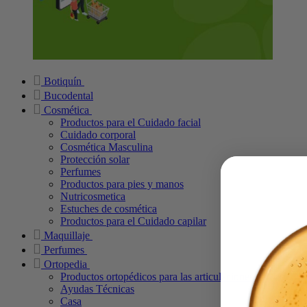
Botiquín
Bucodental
Cosmética
Productos para el Cuidado facial
Cuidado corporal
Cosmética Masculina
Protección solar
Perfumes
Productos para pies y manos
Nutricosmetica
Estuches de cosmética
Productos para el Cuidado capilar
Maquillaje
Perfumes
Ortopedia
Productos ortopédicos para las articulaciones
Ayudas Técnicas
Casa