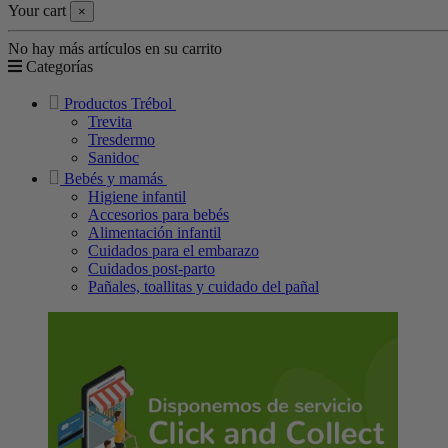
Your cart
×
No hay más artículos en su carrito
Categorías
Productos Trébol
Trevita
Tresdermo
Sanidoc
Bebés y mamás
Higiene infantil
Accesorios para bebés
Alimentación infantil
Cuidados para el embarazo
Cuidados post-parto
Pañales, toallitas y cuidado del pañal