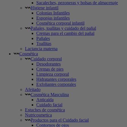
Sacaleches, pezoneras y bolsas de almacenaje
Higiene infantil
Colonias Infantiles
Esponjas infantiles
Cosmética corporal infantil
Pañales, toallitas y cuidado del pañal
Cremas para el cambio del pañal
Pañales
Toallitas
Lactancia materna
Cosmética
Cuidado corporal
Desodorantes
Cremas de pies
Limpieza corporal
Hidratantes corporales
Exfoliantes corporales
Afeitado
Cosmética Masculina
Anticaída
Cuidado facial
Estuches de cosmética
Nutricosmetica
Productos para el Cuidado facial
Contornos de ojos