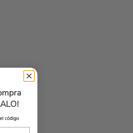
compra
GALO!
 el código