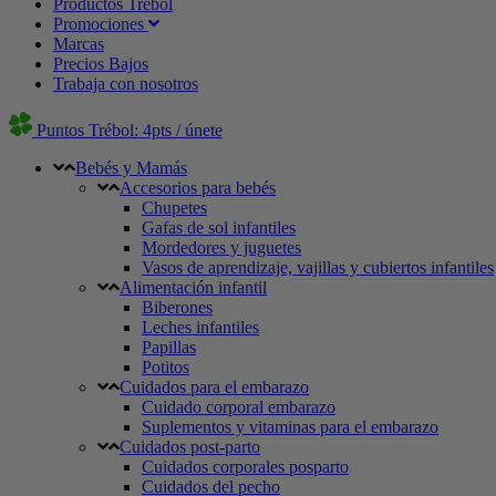
Productos Trébol
Promociones
Marcas
Precios Bajos
Trabaja con nosotros
Puntos Trébol: 4pts / únete
Bebés y Mamás
Accesorios para bebés
Chupetes
Gafas de sol infantiles
Mordedores y juguetes
Vasos de aprendizaje, vajillas y cubiertos infantiles
Alimentación infantil
Biberones
Leches infantiles
Papillas
Potitos
Cuidados para el embarazo
Cuidado corporal embarazo
Suplementos y vitaminas para el embarazo
Cuidados post-parto
Cuidados corporales posparto
Cuidados del pecho