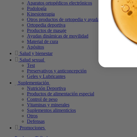
Aparatos ortopédicos electrónicos
Podología
Kinesioterapia
Otros productos de ortopedia y ayudas técnicas
Ortopedia deportiva
Productos de masaje
Ayudas dinámicas de movilidad
Material de cura
Apósitos
Salud y bienestar
Salud sexual
Test
Preservativos y anticoncepción
Geles y Lubricantes
Suplementación
Nutrición Deportiva
Productos de alimentación especial
Control de peso
Vitaminas y minerales
Suplementos alimenticios
Otros
Defensas
Promociones