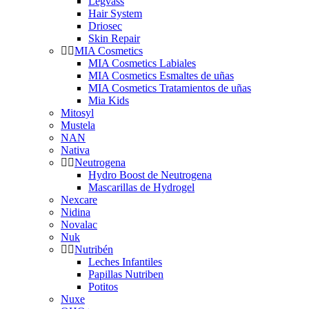
Legvass
Hair System
Driosec
Skin Repair
MIA Cosmetics
MIA Cosmetics Labiales
MIA Cosmetics Esmaltes de uñas
MIA Cosmetics Tratamientos de uñas
Mia Kids
Mitosyl
Mustela
NAN
Nativa
Neutrogena
Hydro Boost de Neutrogena
Mascarillas de Hydrogel
Nexcare
Nidina
Novalac
Nuk
Nutribén
Leches Infantiles
Papillas Nutriben
Potitos
Nuxe