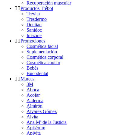
Recuperación muscular
Productos Trébol
Trevita
Tresdermo
Dentian
Sanidoc
Imazine
Promociones
Cosmética facial
Suplementación
Cosmética corporal
Cosmética capilar
Bebés
Bucodental
Marcas
3M
Aboca
Acofar
A-derma
Almirón
Álvarez Gómez
Alvita
Ana Mª de la Justicia
Apisérum
Apivita