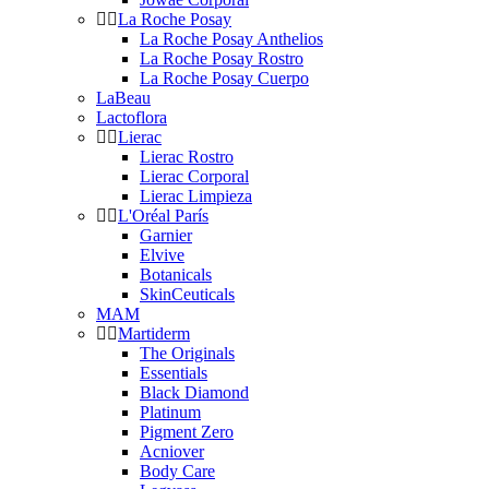
La Roche Posay
La Roche Posay Anthelios
La Roche Posay Rostro
La Roche Posay Cuerpo
LaBeau
Lactoflora
Lierac
Lierac Rostro
Lierac Corporal
Lierac Limpieza
L'Oréal París
Garnier
Elvive
Botanicals
SkinCeuticals
MAM
Martiderm
The Originals
Essentials
Black Diamond
Platinum
Pigment Zero
Acniover
Body Care