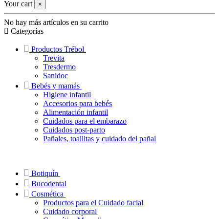
Your cart
×
No hay más artículos en su carrito
Categorías
Productos Trébol
Trevita
Tresdermo
Sanidoc
Bebés y mamás
Higiene infantil
Accesorios para bebés
Alimentación infantil
Cuidados para el embarazo
Cuidados post-parto
Pañales, toallitas y cuidado del pañal
Botiquín
Bucodental
Cosmética
Productos para el Cuidado facial
Cuidado corporal