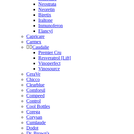
Neostrata
Neoretin
Biretix
Iraltone
Inmunoferon
Elancyl
Capricare
Carmex
Caudalie
Premier Cru
Resveratrol [Lift]
Vinoperfect
Vinosource
CeraVe
Chicco
Clearblue
Comforsil
Compeed
Control
Cool Bottles
Corega
Corysan
Cumlaude
Dodot
Dr. Brown's