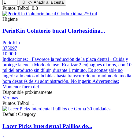
Añadir a la cesta
Puntos Trébol: 0.8
Higiene
PerioKin Colutorio bucal Clorhexidina...
PerioKin
375097
10,90 €
Indicaciones: - Favorece la reducción de la placa dental - Cuida y
protege la encía Modo de uso: Realizar 2 enjuagues diarios, con 10
ml del producto sin diluir, durante 1 minuto. Es aconsejable no
ingerir alimentos ni bebidas hasta transcurrido un mínimo de media
hora después de su administración. No ingerir. Advertencias:
Mantener fuera del...
Disponible próximamente
Ver más
Puntos Trébol: 1
Default Category
Lacer Picks Interdental Palillos de...