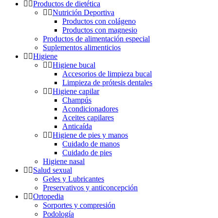
Productos de dietética
Nutrición Deportiva
Productos con colágeno
Productos con magnesio
Productos de alimentación especial
Suplementos alimenticios
Higiene
Higiene bucal
Accesorios de limpieza bucal
Limpieza de prótesis dentales
Higiene capilar
Champús
Acondicionadores
Aceites capilares
Anticaída
Higiene de pies y manos
Cuidado de manos
Cuidado de pies
Higiene nasal
Salud sexual
Geles y Lubricantes
Preservativos y anticoncepción
Ortopedia
Sorportes y compresión
Podología