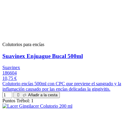
Colutorios para encías
Suavinex Enjuague Bucal 500ml
Suavinex
186604
10,75 €
Colutorio encías 500ml con CPC que previene el sangrado y la
inflamación causado por las encías delicadas la gingivitis.
Añadir a la cesta
Puntos Trébol: 1