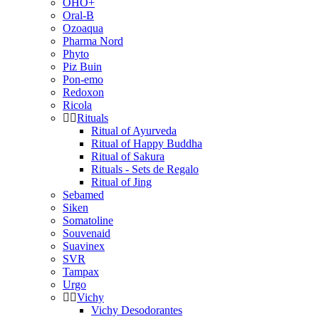
OHO+
Oral-B
Ozoaqua
Pharma Nord
Phyto
Piz Buin
Pon-emo
Redoxon
Ricola
Rituals
Ritual of Ayurveda
Ritual of Happy Buddha
Ritual of Sakura
Rituals - Sets de Regalo
Ritual of Jing
Sebamed
Siken
Somatoline
Souvenaid
Suavinex
SVR
Tampax
Urgo
Vichy
Vichy Desodorantes