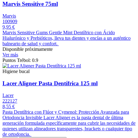
Marvis Sensitive 75ml
Marvis
100909
9,95 €
Marvis Sensitive Gums Gentle Mint Dentífrico con Ácido
Hialurónico y Prebióticos, lleva tus dientes y encías a un auténtico
balneario de salud y confort.
Disponible próximamente
Ver más
Puntos Trébol: 0.9
Higiene bucal
Lacer Aligner Pasta Dentífrica 125 ml
Lacer
222127
8,55 €
Pasta Dentífrica con Flúor y Cymenol: Protección Avanzada para
Ortodoncia Invisible Lacer Aligner es la pasta dental de última
generación formulada específicamente para cubrir las necesidades de
quienes utilizan alineadores transparentes, brackets o cualquier tipo
de ortodoncia.