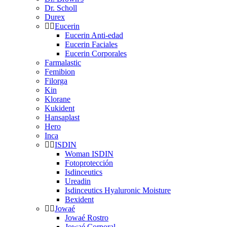
Dr. Scholl
Durex
Eucerin
Eucerin Anti-edad
Eucerin Faciales
Eucerin Corporales
Farmalastic
Femibion
Filorga
Kin
Klorane
Kukident
Hansaplast
Hero
Inca
ISDIN
Woman ISDIN
Fotoprotección
Isdinceutics
Ureadin
Isdinceutics Hyaluronic Moisture
Bexident
Jowaé
Jowaé Rostro
Jowaé Corporal