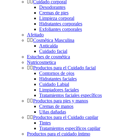
Cuidado corporal
Desodorantes
Cremas de pies
Limpieza corporal
Hidratantes corporales
Exfoliantes corporales
Afeitado
Cosmética Masculina
Anticaída
Cuidado facial
Estuches de cosmética
Nutricosmetica
Productos para el Cuidado facial
Contornos de ojos
Hidratantes faciales
Cuidado Labial
Limpiadores faciales
Tratamientos faciales específicos
Productos para pies y manos
Cremas de manos
Uñas dañadas
Productos para el Cuidado capilar
Tintes
Tratamientos específicos capilar
Productos para el cuidado íntimo