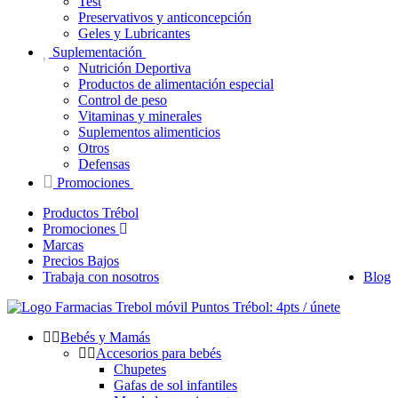
Test
Preservativos y anticoncepción
Geles y Lubricantes
Suplementación
Nutrición Deportiva
Productos de alimentación especial
Control de peso
Vitaminas y minerales
Suplementos alimenticios
Otros
Defensas
Promociones
Productos Trébol
Promociones
Marcas
Precios Bajos
Trabaja con nosotros
Blog
Puntos Trébol: 4pts / únete
Bebés y Mamás
Accesorios para bebés
Chupetes
Gafas de sol infantiles