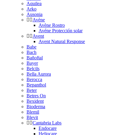
Aquilea
Arko
Ausonia
Avène
Avène Rostro
Avéne Protección solar
Avent
Avent Natural Response
Babe
Bach
Bañoftal
Bayer
Belcils
Bella Aurora
Berocca
Bepanthol
Beter
Betres On
Bexident
Bioderma
Blemil
Blevit
Cantabria Labs
Endocare
Heliocare