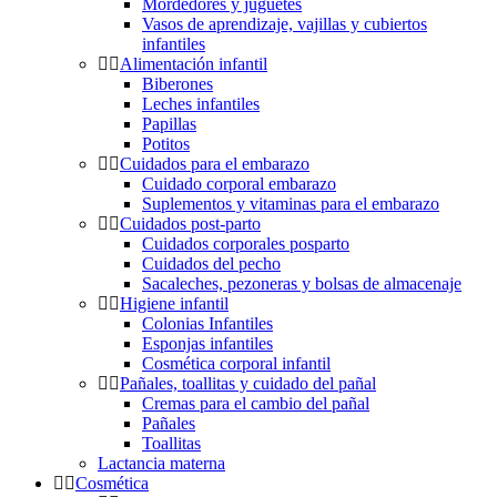
Mordedores y juguetes
Vasos de aprendizaje, vajillas y cubiertos
infantiles
Alimentación infantil
Biberones
Leches infantiles
Papillas
Potitos
Cuidados para el embarazo
Cuidado corporal embarazo
Suplementos y vitaminas para el embarazo
Cuidados post-parto
Cuidados corporales posparto
Cuidados del pecho
Sacaleches, pezoneras y bolsas de almacenaje
Higiene infantil
Colonias Infantiles
Esponjas infantiles
Cosmética corporal infantil
Pañales, toallitas y cuidado del pañal
Cremas para el cambio del pañal
Pañales
Toallitas
Lactancia materna
Cosmética