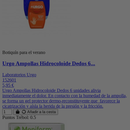
Botiquín para el verano
Urgo Ampollas Hidrocoloide Dedos 6...
Laboratorios Urgo
152601
5,95 €
Urgo Ampollas Hidrocoloide Dedos 6 unidades alivia
inmediatamente el dolor. En contacto con la humedad de la ampolla,
se forma un gel protector dermo-reconstituyente que favorece la
cicatrización y aísla la herida de la presión y la fricción.
Añadir a la cesta
Puntos Trébol: 0.5