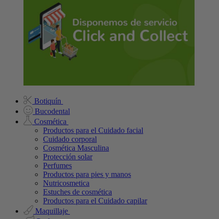
Botiquín
Bucodental
Cosmética
Productos para el Cuidado facial
Cuidado corporal
Cosmética Masculina
Protección solar
Perfumes
Productos para pies y manos
Nutricosmetica
Estuches de cosmética
Productos para el Cuidado capilar
Maquillaje