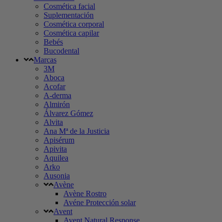
Cosmética facial
Suplementación
Cosmética corporal
Cosmética capilar
Bebés
Bucodental
Marcas
3M
Aboca
Acofar
A-derma
Almirón
Álvarez Gómez
Alvita
Ana Mª de la Justicia
Apisérum
Apivita
Aquilea
Arko
Ausonia
Avène
Avène Rostro
Avéne Protección solar
Avent
Avent Natural Response