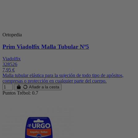
Ortopedia
Prim Viadolfix Malla Tubular Nº5
Viadolfix
328526
7,95 €
Malla tubular elástica para la sujeción de todo tipo de apósitos,
compresas o protección en cualquier parte del cuerpo.
Añadir a la cesta
Puntos Trébol: 0.7