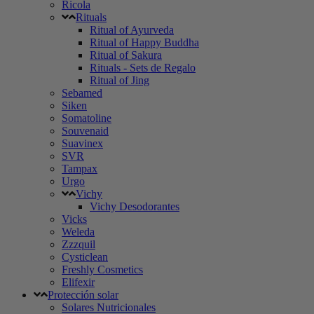
Ricola
Rituals
Ritual of Ayurveda
Ritual of Happy Buddha
Ritual of Sakura
Rituals - Sets de Regalo
Ritual of Jing
Sebamed
Siken
Somatoline
Souvenaid
Suavinex
SVR
Tampax
Urgo
Vichy
Vichy Desodorantes
Vicks
Weleda
Zzzquil
Cysticlean
Freshly Cosmetics
Elifexir
Protección solar
Solares Nutricionales