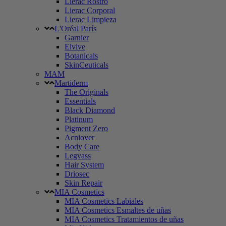
Lierac Rostro
Lierac Corporal
Lierac Limpieza
L'Oréal París
Garnier
Elvive
Botanicals
SkinCeuticals
MAM
Martiderm
The Originals
Essentials
Black Diamond
Platinum
Pigment Zero
Acniover
Body Care
Legvass
Hair System
Driosec
Skin Repair
MIA Cosmetics
MIA Cosmetics Labiales
MIA Cosmetics Esmaltes de uñas
MIA Cosmetics Tratamientos de uñas