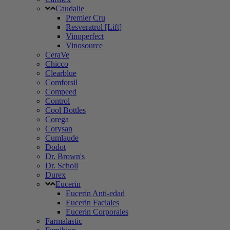
Caudalie
Premier Cru
Resveratrol [Lift]
Vinoperfect
Vinosource
CeraVe
Chicco
Clearblue
Comforsil
Compeed
Control
Cool Bottles
Corega
Corysan
Cumlaude
Dodot
Dr. Brown's
Dr. Scholl
Durex
Eucerin
Eucerin Anti-edad
Eucerin Faciales
Eucerin Corporales
Farmalastic