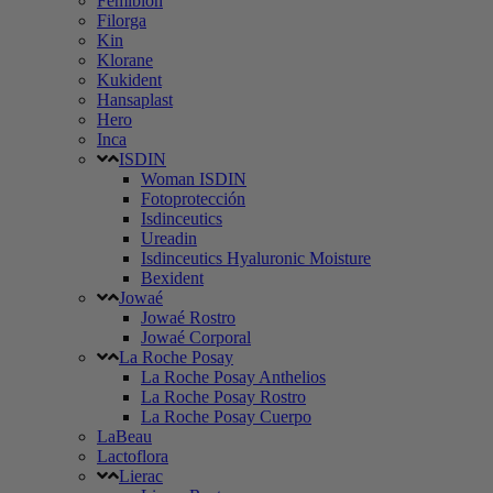
Femibion
Filorga
Kin
Klorane
Kukident
Hansaplast
Hero
Inca
ISDIN
Woman ISDIN
Fotoprotección
Isdinceutics
Ureadin
Isdinceutics Hyaluronic Moisture
Bexident
Jowaé
Jowaé Rostro
Jowaé Corporal
La Roche Posay
La Roche Posay Anthelios
La Roche Posay Rostro
La Roche Posay Cuerpo
LaBeau
Lactoflora
Lierac