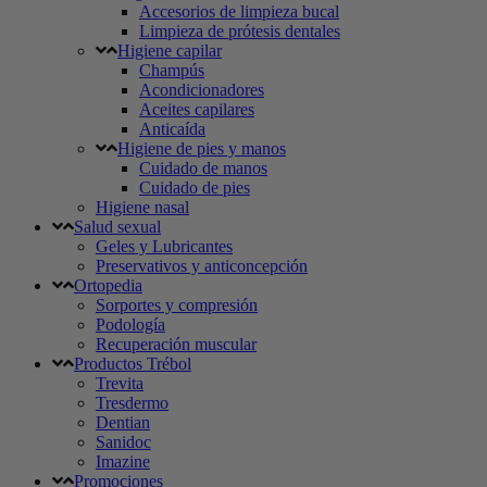
Accesorios de limpieza bucal
Limpieza de prótesis dentales
Higiene capilar
Champús
Acondicionadores
Aceites capilares
Anticaída
Higiene de pies y manos
Cuidado de manos
Cuidado de pies
Higiene nasal
Salud sexual
Geles y Lubricantes
Preservativos y anticoncepción
Ortopedia
Sorportes y compresión
Podología
Recuperación muscular
Productos Trébol
Trevita
Tresdermo
Dentian
Sanidoc
Imazine
Promociones