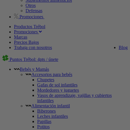
Suplementos alimenticios
Otros
Defensas
Promociones
Productos Trébol
Promociones
Marcas
Precios Bajos
Trabaja con nosotros
Blog
Puntos Trébol: 4pts / únete
Bebés y Mamás
Accesorios para bebés
Chupetes
Gafas de sol infantiles
Mordedores y juguetes
Vasos de aprendizaje, vajillas y cubiertos
infantiles
Alimentación infantil
Biberones
Leches infantiles
Papillas
Potitos