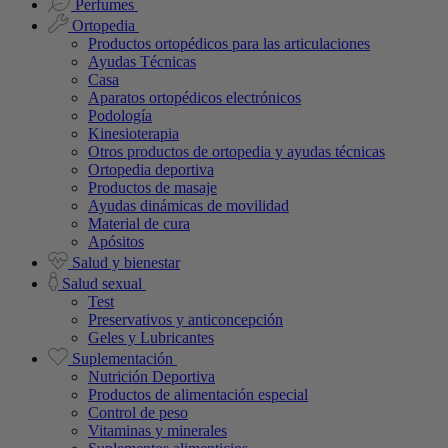
Perfumes
Ortopedia
Productos ortopédicos para las articulaciones
Ayudas Técnicas
Casa
Aparatos ortopédicos electrónicos
Podología
Kinesioterapia
Otros productos de ortopedia y ayudas técnicas
Ortopedia deportiva
Productos de masaje
Ayudas dinámicas de movilidad
Material de cura
Apósitos
Salud y bienestar
Salud sexual
Test
Preservativos y anticoncepción
Geles y Lubricantes
Suplementación
Nutrición Deportiva
Productos de alimentación especial
Control de peso
Vitaminas y minerales