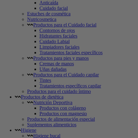
Anticaída
Cuidado facial
Estuches de cosmética
Nutricosmetica
Productos para el Cuidado facial
Contornos de ojos
Hidratantes faciales
Cuidado Labial
Limpiadores faciales
Tratamientos faciales específicos
Productos para pies y manos
Cremas de manos
Uñas dañadas
Productos para el Cuidado capilar
Tintes
Tratamientos específicos capilar
Productos para el cuidado íntimo
Productos de dietética
Nutrición Deportiva
Productos con colágeno
Productos con magnesio
Productos de alimentación especial
Suplementos alimenticios
Higiene
Higiene bucal