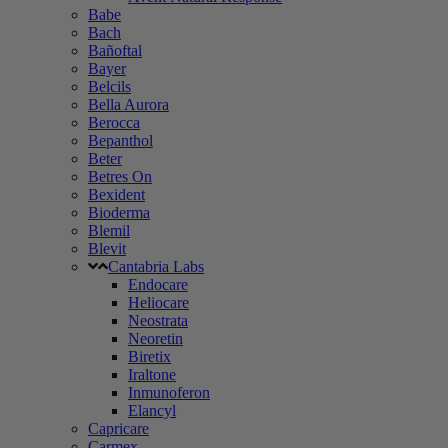
Babe
Bach
Bañoftal
Bayer
Belcils
Bella Aurora
Berocca
Bepanthol
Beter
Betres On
Bexident
Bioderma
Blemil
Blevit
Cantabria Labs
Endocare
Heliocare
Neostrata
Neoretin
Biretix
Iraltone
Inmunoferon
Elancyl
Capricare
Carmex