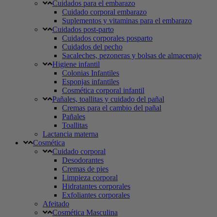
Cuidados para el embarazo
Cuidado corporal embarazo
Suplementos y vitaminas para el embarazo
Cuidados post-parto
Cuidados corporales posparto
Cuidados del pecho
Sacaleches, pezoneras y bolsas de almacenaje
Higiene infantil
Colonias Infantiles
Esponjas infantiles
Cosmética corporal infantil
Pañales, toallitas y cuidado del pañal
Cremas para el cambio del pañal
Pañales
Toallitas
Lactancia materna
Cosmética
Cuidado corporal
Desodorantes
Cremas de pies
Limpieza corporal
Hidratantes corporales
Exfoliantes corporales
Afeitado
Cosmética Masculina