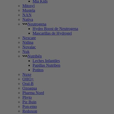
Mia Kids
Mitosyl
Mustela
NAN
Nativa
Neutrogena
Hydro Boost de Neutrogena
Mascarillas de Hydrogel
Nexcare
Nidina
Novalac
Nuk
Nutribén
Leches Infantiles
Papillas Nutriben
Potitos
Nuxe
OHO+
Oral-B
Ozoaqua
Pharma Nord
Phyto
Piz Buin
Pon-emo
Redoxon